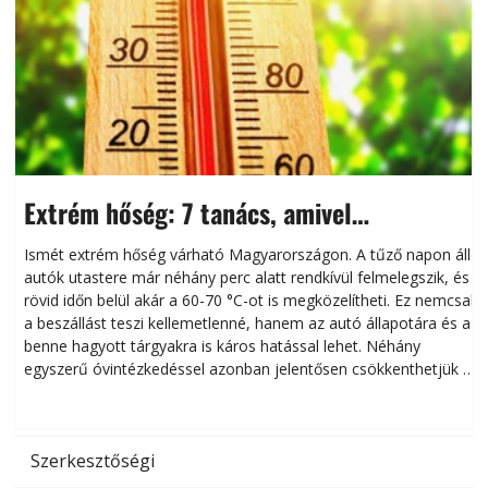
Extrém hőség: 7 tanács, amivel
megóvhatjuk autónkat a nyári károktól
Ismét extrém hőség várható Magyarországon. A tűző napon álló
autók utastere már néhány perc alatt rendkívül felmelegszik, és
rövid időn belül akár a 60-70 °C-ot is megközelítheti. Ez nemcsak
n
a beszállást teszi kellemetlenné, hanem az autó állapotára és a
benne hagyott tárgyakra is káros hatással lehet. Néhány
egyszerű óvintézkedéssel azonban jelentősen csökkenthetjük a
hőség káros hatásait.
l
Szerkesztőségi