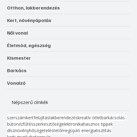
Otthon, lakberendezés
Kert, növényápolás
Női vonal
Életmód, egészség
Kismester
Barkács
Vonalzó
Népszerű címkék
szerszám
kert
felújítás
lakberendezés
kreatív ötlet
barkácsolás
bútor
víz
fűtés
szerkesztőség
elektronika
hasznos tippek
dísznövény
hőszigetelés
tető
megújuló energia
tisztítás
kerti munka
beton
nyár