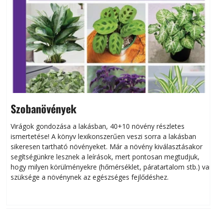
Szobanövények
Virágok gondozása a lakásban, 40+10 növény részletes
ismertetése! A könyv lexikonszerűen veszi sorra a lakásban
s
sikeresen tart­ha­tó növényeket. Már a növény kiválasztásakor
h
segítségünkre lesznek a leírások, mert pontosan megtudjuk,
k
hogy milyen körülményekre (hőmérséklet, páratartalom stb.) van
szüksége a növénynek az egészséges fejlődéshez.
t