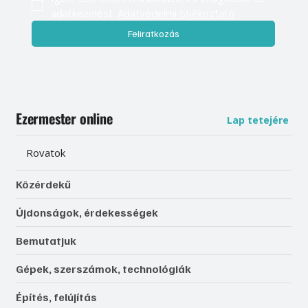
adatkezelést. 
Adatvédelmi tájékoztató
Feliratkozás
Ezermester online
Lap tetejére
Rovatok
Közérdekű
Újdonságok, érdekességek
Bemutatjuk
Gépek, szerszámok, technológiák
Építés, felújítás