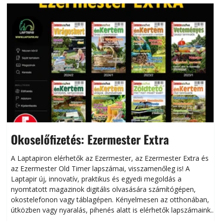
Okoselőfizetés: Ezermester Extra
A Laptapiron elérhetők az Ezermester, az Ezermester Extra és
az Ezermester Old Timer lapszámai, visszamenőleg is! A
Laptapir új, innovatív, praktikus és egyedi megoldás a
L
nyomtatott magazinok digitális olvasására számítógépen,
okostelefonon vagy táblagépen. Kényelmesen az otthonában,
útközben vagy nyaralás, pihenés alatt is elérhetők lapszámaink.
ú
Bárhol, bármikor, akár külföldön élve vagy dolgozva is
B