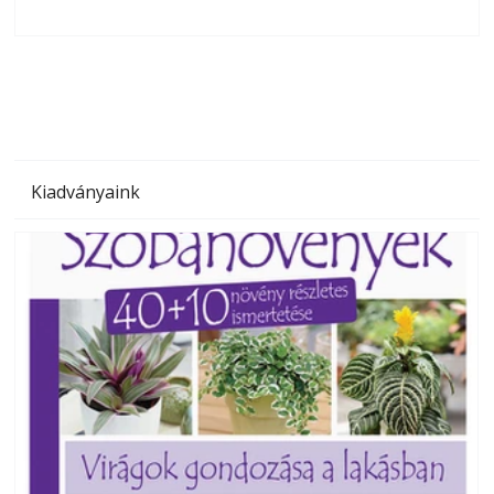
olvashatók az Ezermester lapszámai. A Laptapir kényelmes
megoldás, mert: – t
Kiadványaink