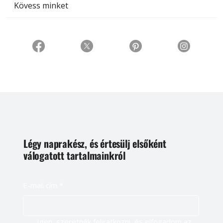
Kövess minket
Légy naprakész, és értesülj elsőként
válogatott tartalmainkról
E-mail cím
*
Igen, szeretnék feliratkozni, és elfogadom az 