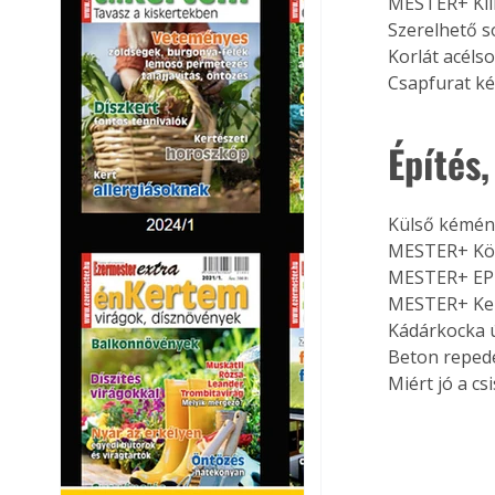
MESTER+ Klí
Szerelhető 
Korlát acéls
Csapfurat k
Építés,
Külső kémén
MESTER+ Kön
MESTER+ EPD
MESTER+ Ke
Kádárkocka 
Beton reped
Miért jó a cs