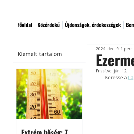
Főoldal
Közérdekű
Újdonságok, érdekességek
Bem
2024. dec. 9.
1 perc
Ezerme
Kiemelt tartalom
Frissítve:
jún. 12.
Keresse a 
La
Extrém hőség: 7