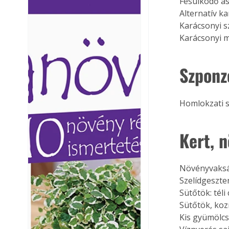
Fésülködő as
Ezermester lapszámai. A
Ezermester lapszámai
Alternatív k
Laptapir kényelmes megoldás,
Laptapir kényelmes 
Karácsonyi s
mert: – t
mert: – t
Karácsonyi 
Szponz
Homlokzati s
Kert, 
Növényvaks
Szelídgeszte
Sütőtök: tél
Sütőtök, koz
Kis gyümölc