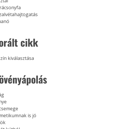
ztal
. A
arácsonyfa
megoldás,
zalvétahajtogatás
manó 
orált cikk
zín kiválasztása 
növényápolás 
ág
nye
i csemege
metikumnak is jó
sök