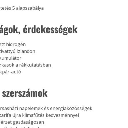
etetés 5 alapszabálya 
ágok, érdekességek
ett hidrogén
zivattyú Izlandon
kumulátor
arkasok a rákkutatásban
ékpár-autó
 szerszámok
sasházi napelemek és energiaközösségek
arifa újra klímafűtés kedvezménnyel
érzet gazdaságosan