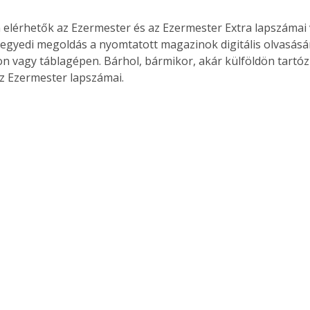
 elérhetők az Ezermester és az Ezermester Extra lapszámai 
 egyedi megoldás a nyomtatott magazinok digitális olvasás
n vagy táblagépen. Bárhol, bármikor, akár külföldön tartóz
z Ezermester lapszámai.
ertben,
Gyógyító növények: a
sban
természet kincsei az