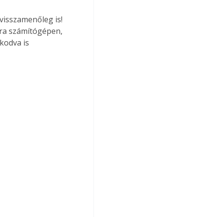
visszamenőleg is! 
ára számítógépen, 
kodva is 