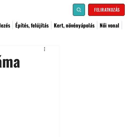
FELIRATKOZÁS
dezés
Építés, felújítás
Kert, növényápolás
Női vonal
záma