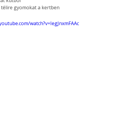
ját kútból
télire gyomokat a kertben
.youtube.com/watch?v=IegJnxmFAAc