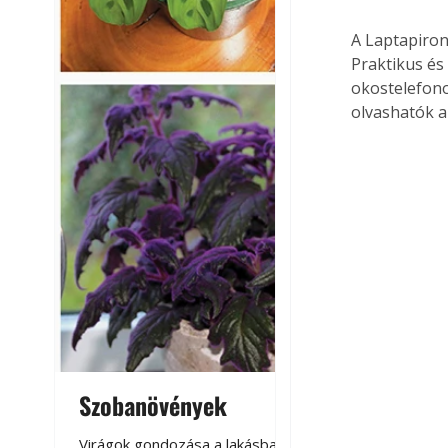
A Laptapiron
Praktikus és
okostelefono
olvashatók a
Szobanövények
Virágoskert: k
teraszon, laká
Virágok gondozása a lakásban,