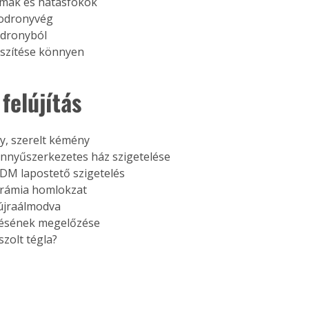
mák és hatásfokok
sodronyvég
odronyból
észítése könnyen
 felújítás
y, szerelt kémény
nyűszerkezetes ház szigetelése
M lapostető szigetelés
rámia homlokzat
újraálmodva
ésének megelőzése
iszolt tégla?