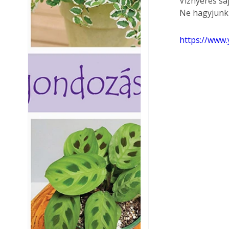
Víznyerés sa
Ne hagyjunk 
https://www