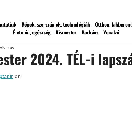
utatjuk
Gépek, szerszámok, technológiák
Otthon, lakberen
Életmód, egészség
Kismester
Barkács
Vonalzó
 olvasás
ster 2024. TÉL-i laps
ptapir
-on!