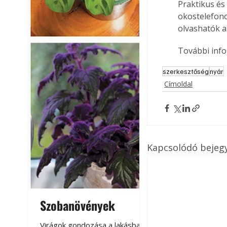
Praktikus és
okostelefono
olvashatók a
További inf
szerkesztőség
nyár
Címoldal
Kapcsolódó bejeg
Szobanövények
Virágoskert: k
teraszon, laká
Virágok gondozása a lakásban,