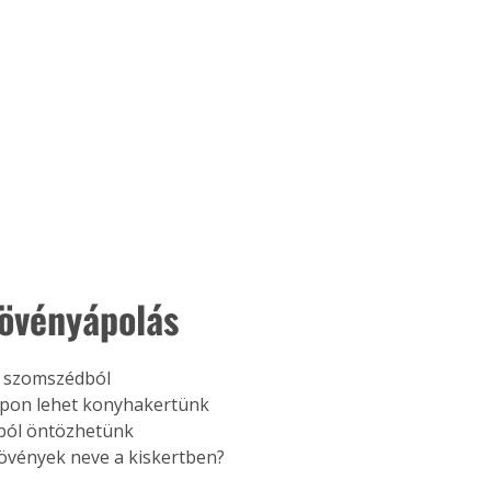
. A
megoldás,
növényápolás 
a szomszédból
pon lehet konyhakertünk
lból öntözhetünk
övények neve a kiskertben?