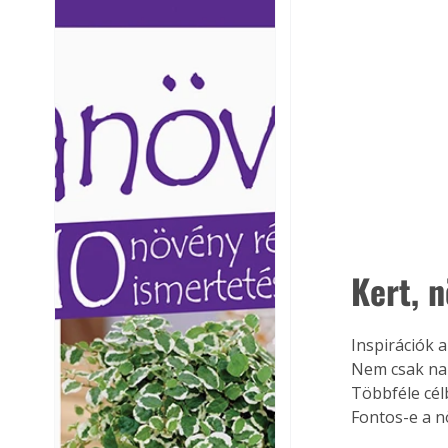
Ezermester lapszámai. A
Ezermester lapszámai
Laptapir kényelmes megoldás,
Laptapir kényelmes 
mert: – t
mert: – t
Kert, 
Inspirációk 
Nem csak na
Többféle cé
Fontos-e a n