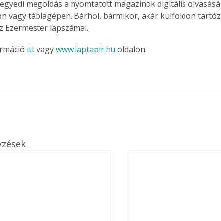
 egyedi megoldás a nyomtatott magazinok digitális olvasás
n vagy táblagépen. Bárhol, bármikor, akár külföldön tartóz
z Ezermester lapszámai.
ormáció
itt
 vagy 
www.laptapir.hu
 oldalon.
yzések
ertben,
Gyógyító növények: a
sban
természet kincsei az