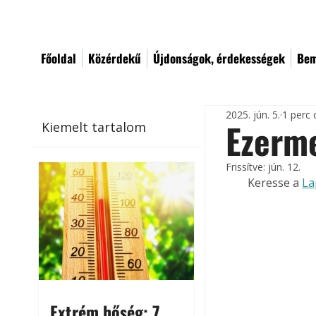
Főoldal
Közérdekű
Újdonságok, érdekességek
Bem
2025. jún. 5.
1 perc 
Ezerme
Kiemelt tartalom
Frissítve:
jún. 12.
Keresse a 
La
Extrém hőség: 7