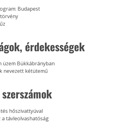
rogram: Budapest
 törvény
tűz
ágok, érdekességek
n üzem Bükkábrányban
 nevezett kétütemű
 szerszámok
és hőszivattyúval
z a távleolvashatóság