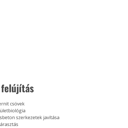
 felújítás
rnit csövek
letbiológia
beton szerkezetek javítása
lárasztás