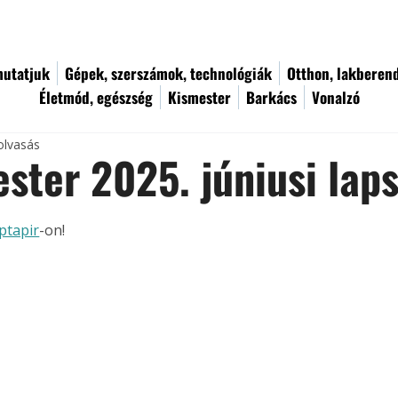
utatjuk
Gépek, szerszámok, technológiák
Otthon, lakberen
Életmód, egészség
Kismester
Barkács
Vonalzó
olvasás
ster 2025. júniusi lap
ptapir
-on!