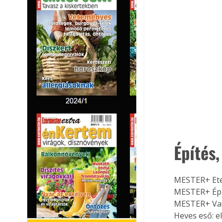
Építés,
MESTER+ Ete
MESTER+ Épü
MESTER+ Vas
Heves eső: e