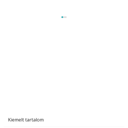
Ezermester 2026. júniusi lapszáma
Kiemelt tartalom