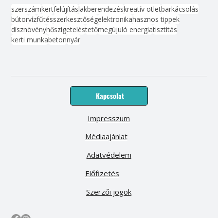
szerszám
kert
felújítás
lakberendezés
kreatív ötlet
barkácsolás
bútor
víz
fűtés
szerkesztőség
elektronika
hasznos tippek
dísznövény
hőszigetelés
tető
megújuló energia
tisztítás
kerti munka
beton
nyár
Kapcsolat
Impresszum
Médiaajánlat
Adatvédelem
Előfizetés
Szerzői jogok