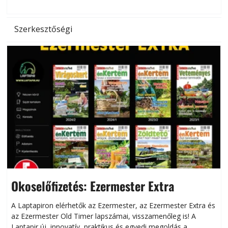
Szerkesztőségi
Okoselőfizetés: Ezermester Extra
A Laptapiron elérhetők az Ezermester, az Ezermester Extra és
az Ezermester Old Timer lapszámai, visszamenőleg is! A
Laptapir új, innovatív, praktikus és egyedi megoldás a
L