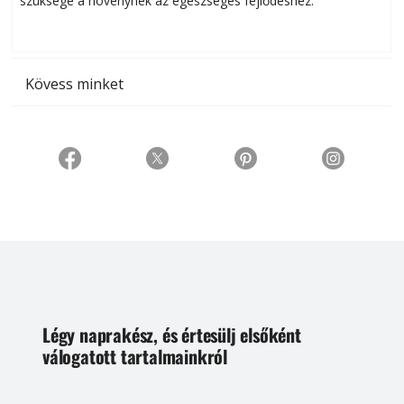
szüksége a növénynek az egészséges fejlődéshez.
t
Kövess minket
Légy naprakész, és értesülj elsőként
válogatott tartalmainkról