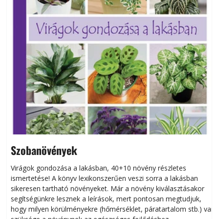
Szobanövények
Virágok gondozása a lakásban, 40+10 növény részletes
ismertetése! A könyv lexikonszerűen veszi sorra a lakásban
s
sikeresen tart­ha­tó növényeket. Már a növény kiválasztásakor
h
segítségünkre lesznek a leírások, mert pontosan megtudjuk,
k
hogy milyen körülményekre (hőmérséklet, páratartalom stb.) van