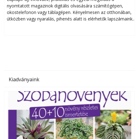
nyomtatott magazinok digitális olvasására számítógépen,
okostelefonon vagy táblagépen. Kényelmesen az otthonában,
útközben vagy nyaralás, pihenés alatt is elérhetők lapszámaink.
ú
Bárhol, bármikor, akár külföldön élve vagy dolgozva is
B
olvashatók az Ezermester lapszámai. A Laptapir kényelmes
megoldás, mert: – t
Kiadványaink