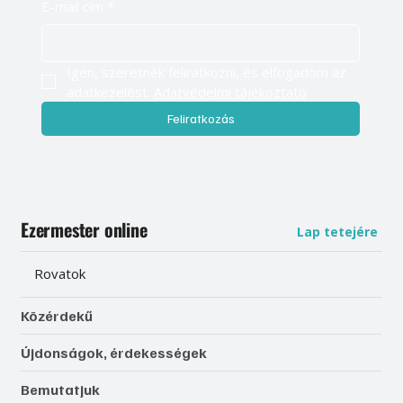
E-mail cím
*
Igen, szeretnék feliratkozni, és elfogadom az 
adatkezelést. 
Adatvédelmi tájékoztató
Feliratkozás
Ezermester online
Lap tetejére
Rovatok
Közérdekű
Újdonságok, érdekességek
Bemutatjuk