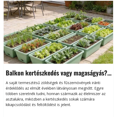
Balkon kertészkedés vagy magaságyás?
Helytakarékos kertészkedés
A saját termesztésű zöldségek és fűszernövények iránti
érdeklődés az elmúlt években látványosan megnőtt. Egyre
többen szeretnék tudni, honnan származik az élelmiszer az
l
asztalukra, miközben a kertészkedés sokak számára
kikapcsolódást és feltöltődést is jelent.
é
d