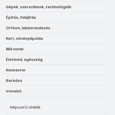
Gépek, szerszámok, technológiák
Építés, felújítás
Otthon, lakberendezés
Kert, növényápolás
Női vonal
Életmód, egészség
Kismester
Barkács
Vonalzó
Népszerű címkék