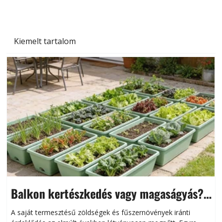
Kiemelt tartalom
Balkon kertészkedés vagy magaságyás?
Helytakarékos kertészkedés
A saját termesztésű zöldségek és fűszernövények iránti