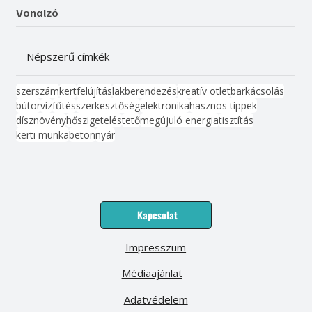
Vonalzó
Népszerű címkék
szerszám
kert
felújítás
lakberendezés
kreatív ötlet
barkácsolás
bútor
víz
fűtés
szerkesztőség
elektronika
hasznos tippek
dísznövény
hőszigetelés
tető
megújuló energia
tisztítás
kerti munka
beton
nyár
Kapcsolat
Impresszum
Médiaajánlat
Adatvédelem