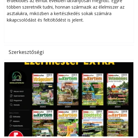
érdeklődés az elmúlt években látványosan megnőtt. Egyre
többen szeretnék tudni, honnan származik az élelmiszer az
l
asztalukra, miközben a kertészkedés sokak számára
kikapcsolódást és feltöltődést is jelent.
é
d
Szerkesztőségi