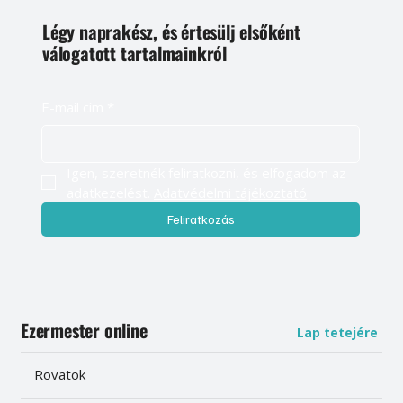
Légy naprakész, és értesülj elsőként
válogatott tartalmainkról
E-mail cím
*
Igen, szeretnék feliratkozni, és elfogadom az 
adatkezelést. 
Adatvédelmi tájékoztató
Feliratkozás
Ezermester online
Lap tetejére
Rovatok