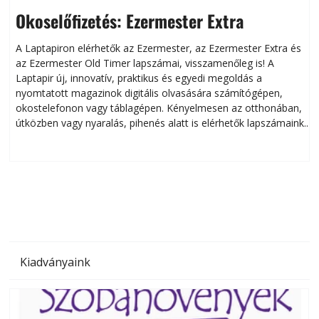
Okoselőfizetés: Ezermester Extra
A Laptapiron elérhetők az Ezermester, az Ezermester Extra és
az Ezermester Old Timer lapszámai, visszamenőleg is! A
Laptapir új, innovatív, praktikus és egyedi megoldás a
L
nyomtatott magazinok digitális olvasására számítógépen,
okostelefonon vagy táblagépen. Kényelmesen az otthonában,
útközben vagy nyaralás, pihenés alatt is elérhetők lapszámaink.
ú
Bárhol, bármikor, akár külföldön élve vagy dolgozva is
B
olvashatók az Ezermester lapszámai. A Laptapir kényelmes
megoldás, mert: – t
Kiadványaink