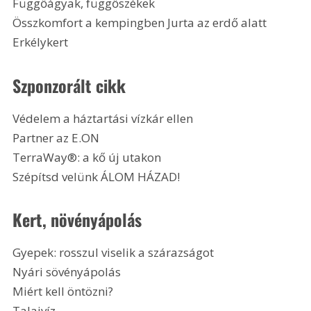
Függőágyak, függőszékek
Összkomfort a kempingben Jurta az erdő alatt
Erkélykert
Szponzorált cikk
Védelem a háztartási vízkár ellen
Partner az E.ON
TerraWay®: a kő új utakon
Szépítsd velünk ÁLOM HÁZAD! 
Kert, növényápolás 
Gyepek: rosszul viselik a szárazságot
Nyári sövényápolás
Miért kell öntözni?
Talajvíz