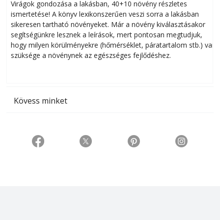
Virágok gondozása a lakásban, 40+10 növény részletes
ismertetése! A könyv lexikonszerűen veszi sorra a lakásban
s
sikeresen tart­ha­tó növényeket. Már a növény kiválasztásakor
h
segítségünkre lesznek a leírások, mert pontosan megtudjuk,
k
hogy milyen körülményekre (hőmérséklet, páratartalom stb.) van
szüksége a növénynek az egészséges fejlődéshez.
t
Kövess minket