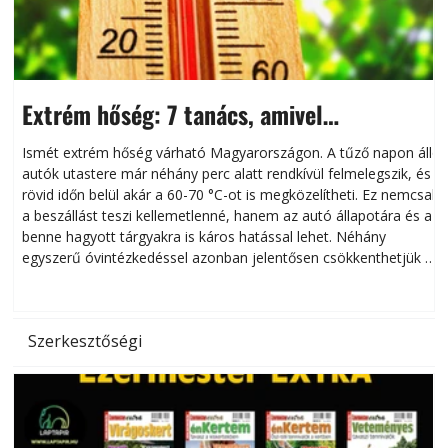
Extrém hőség: 7 tanács, amivel
megóvhatjuk autónkat a nyári károktól
Ismét extrém hőség várható Magyarországon. A tűző napon álló
autók utastere már néhány perc alatt rendkívül felmelegszik, és
rövid időn belül akár a 60-70 °C-ot is megközelítheti. Ez nemcsak
n
a beszállást teszi kellemetlenné, hanem az autó állapotára és a
benne hagyott tárgyakra is káros hatással lehet. Néhány
egyszerű óvintézkedéssel azonban jelentősen csökkenthetjük a
hőség káros hatásait.
l
Szerkesztőségi