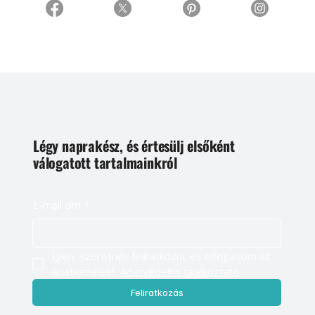
Légy naprakész, és értesülj elsőként
válogatott tartalmainkról
E-mail cím
*
Igen, szeretnék feliratkozni, és elfogadom az 
adatkezelést. 
Adatvédelmi tájékoztató
Feliratkozás