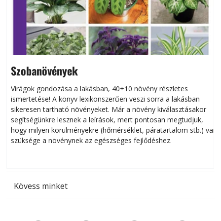
Szobanövények
Virágok gondozása a lakásban, 40+10 növény részletes
ismertetése! A könyv lexikonszerűen veszi sorra a lakásban
s
sikeresen tart­ha­tó növényeket. Már a növény kiválasztásakor
h
segítségünkre lesznek a leírások, mert pontosan megtudjuk,
k
hogy milyen körülményekre (hőmérséklet, páratartalom stb.) van
szüksége a növénynek az egészséges fejlődéshez.
t
Kövess minket