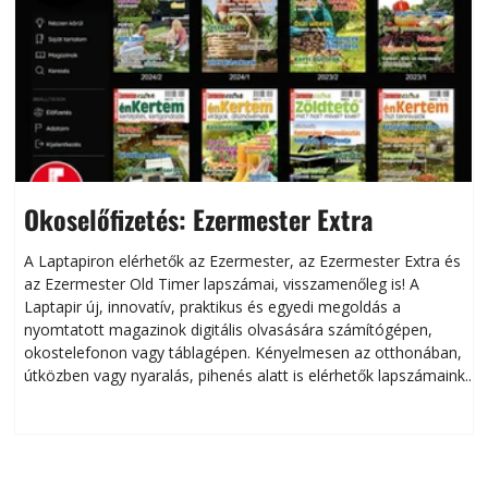
Okoselőfizetés: Ezermester Extra
A Laptapiron elérhetők az Ezermester, az Ezermester Extra és
az Ezermester Old Timer lapszámai, visszamenőleg is! A
Laptapir új, innovatív, praktikus és egyedi megoldás a
L
nyomtatott magazinok digitális olvasására számítógépen,
okostelefonon vagy táblagépen. Kényelmesen az otthonában,
útközben vagy nyaralás, pihenés alatt is elérhetők lapszámaink.
ú
Bárhol, bármikor, akár külföldön élve vagy dolgozva is
B
olvashatók az Ezermester lapszámai. A Laptapir kényelmes
megoldás, mert: – t