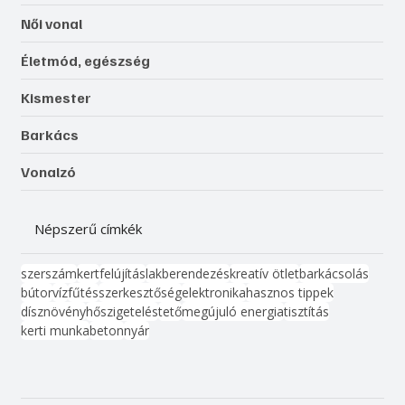
Női vonal
Életmód, egészség
Kismester
Barkács
Vonalzó
Népszerű címkék
szerszám
kert
felújítás
lakberendezés
kreatív ötlet
barkácsolás
bútor
víz
fűtés
szerkesztőség
elektronika
hasznos tippek
dísznövény
hőszigetelés
tető
megújuló energia
tisztítás
kerti munka
beton
nyár