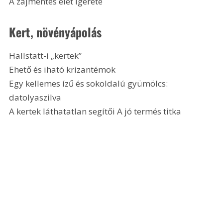
A zajmentes élet ígérete 
Kert, növényápolás 
Hallstatt-i „kertek”
Ehető és iható krizantémok
Egy kellemes ízű és sokoldalú gyümölcs: 
datolyaszilva
A kertek láthatatlan segítői A jó termés titka