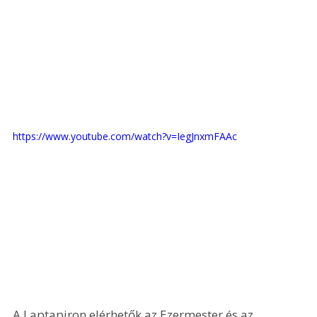
https://www.youtube.com/watch?v=IegJnxmFAAc
A Laptapiron elérhetők az Ezermester és az 