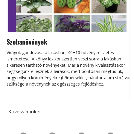
Szobanövények
Virágok gondozása a lakásban, 40+10 növény részletes
ismertetése! A könyv lexikonszerűen veszi sorra a lakásban
s
sikeresen tart­ha­tó növényeket. Már a növény kiválasztásakor
h
segítségünkre lesznek a leírások, mert pontosan megtudjuk,
k
hogy milyen körülményekre (hőmérséklet, páratartalom stb.) van
szüksége a növénynek az egészséges fejlődéshez.
t
Kövess minket