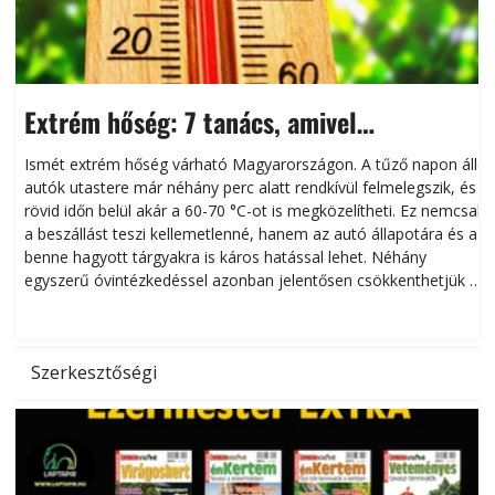
Extrém hőség: 7 tanács, amivel
megóvhatjuk autónkat a nyári károktól
Ismét extrém hőség várható Magyarországon. A tűző napon álló
autók utastere már néhány perc alatt rendkívül felmelegszik, és
rövid időn belül akár a 60-70 °C-ot is megközelítheti. Ez nemcsak
n
a beszállást teszi kellemetlenné, hanem az autó állapotára és a
benne hagyott tárgyakra is káros hatással lehet. Néhány
egyszerű óvintézkedéssel azonban jelentősen csökkenthetjük a
hőség káros hatásait.
l
Szerkesztőségi