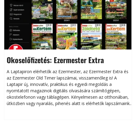
Okoselőfizetés: Ezermester Extra
A Laptapiron elérhetők az Ezermester, az Ezermester Extra és
az Ezermester Old Timer lapszámai, visszamenőleg is! A
Laptapir új, innovatív, praktikus és egyedi megoldás a
L
nyomtatott magazinok digitális olvasására számítógépen,
okostelefonon vagy táblagépen. Kényelmesen az otthonában,
útközben vagy nyaralás, pihenés alatt is elérhetők lapszámaink.
ú
Bárhol, bármikor, akár külföldön élve vagy dolgozva is
B
olvashatók az Ezermester lapszámai. A Laptapir kényelmes
megoldás, mert: – t