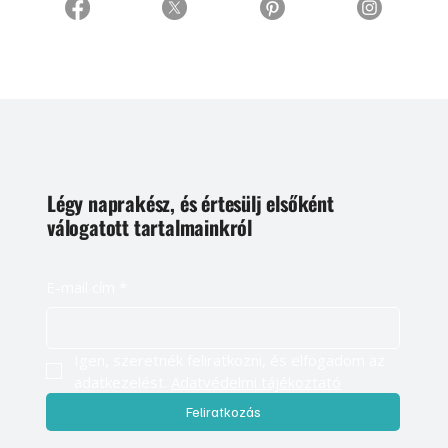
Légy naprakész, és értesülj elsőként
válogatott tartalmainkról
E-mail cím
*
Igen, szeretnék feliratkozni, és elfogadom az 
adatkezelést. 
Adatvédelmi tájékoztató
Feliratkozás