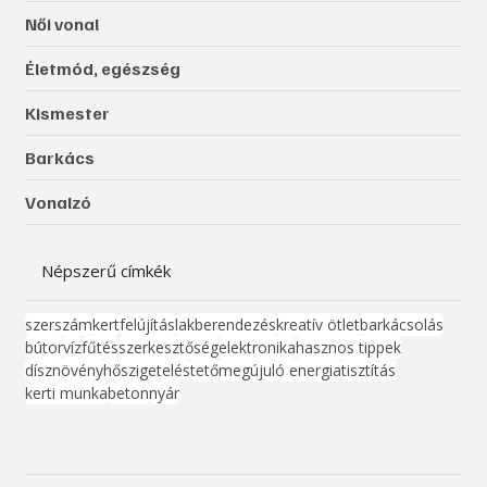
Női vonal
Életmód, egészség
Kismester
Barkács
Vonalzó
Népszerű címkék
szerszám
kert
felújítás
lakberendezés
kreatív ötlet
barkácsolás
bútor
víz
fűtés
szerkesztőség
elektronika
hasznos tippek
dísznövény
hőszigetelés
tető
megújuló energia
tisztítás
kerti munka
beton
nyár