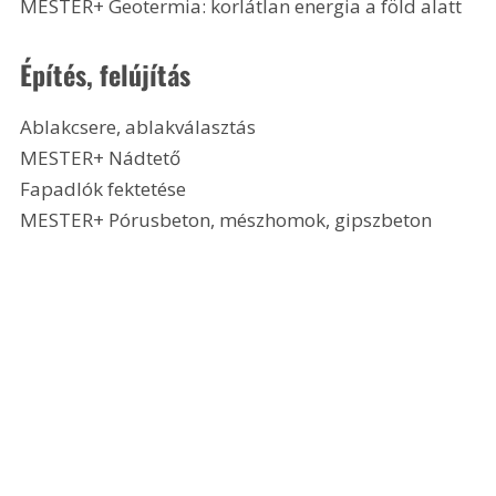
MESTER+ Geotermia: korlátlan energia a föld alatt
Építés, felújítás
Ablakcsere, ablakválasztás
MESTER+ Nádtető
Fapadlók fektetése
MESTER+ Pórusbeton, mészhomok, gipszbeton