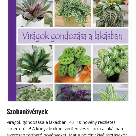
Szobanövények
Virágok gondozása a lakásban, 40+10 növény részletes
ismertetése! A könyv lexikonszerűen veszi sorra a lakásban
s
sikeresen tart­ha­tó növényeket. Már a növény kiválasztásakor
h