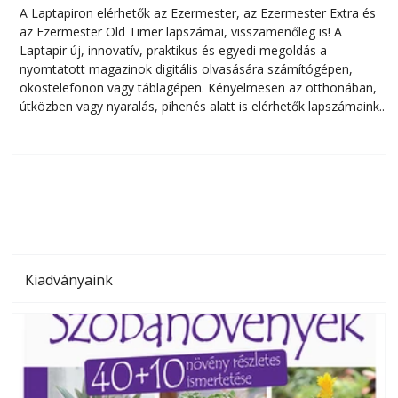
A Laptapiron elérhetők az Ezermester, az Ezermester Extra és
az Ezermester Old Timer lapszámai, visszamenőleg is! A
Laptapir új, innovatív, praktikus és egyedi megoldás a
L
nyomtatott magazinok digitális olvasására számítógépen,
okostelefonon vagy táblagépen. Kényelmesen az otthonában,
útközben vagy nyaralás, pihenés alatt is elérhetők lapszámaink.
ú
Bárhol, bármikor, akár külföldön élve vagy dolgozva is
B
olvashatók az Ezermester lapszámai. A Laptapir kényelmes
megoldás, mert: – t
Kiadványaink