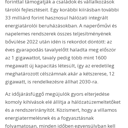
forinttal támogatják a családok és vállalkozások 
tárolói fejlesztéseit. Egy korábbi kiírásban további 
33 milliárd forint hasznosul hálózati integrált 
energiatárolói beruházásokban. A naperőművi és 
napelemes rendszerek összes teljesítményének 
bővülése 2022 után idén is rekordot döntött: az 
éves gyarapodás tavalyelőtt haladta meg először 
az 1 gigawattot, tavaly pedig több mint 1600 
megawatt új kapacitás létesült, így az eredetileg 
meghatározott célszámnak akár a kétszerese, 12 
gigawatt, is rendelkezésre állhat 2030-ra.
Az időjárásfüggő megújulók gyors elterjedése 
komoly kihívások elé állítja a hálózatüzemeltetőket 
és a rendszerirányítót. Közismert, hogy a villamos 
energiatermelésnek és a fogyasztásnak 
folyamatosan, minden időben egyensúlyban kell 