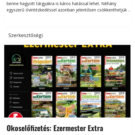
benne hagyott tárgyakra is káros hatással lehet. Néhány
egyszerű óvintézkedéssel azonban jelentősen csökkenthetjük a
hőség káros hatásait.
l
Szerkesztőségi
Okoselőfizetés: Ezermester Extra