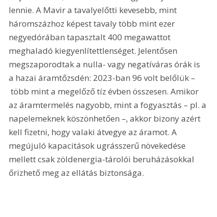
lennie. A Mavir a tavalyelőtti kevesebb, mint 
háromszázhoz képest tavaly több mint ezer 
negyedórában tapasztalt 400 megawattot 
meghaladó kiegyenlítettlenséget. Jelentősen 
megszaporodtak a nulla- vagy negatíváras órák is 
a hazai áramtőzsdén: 2023-ban 96 volt belőlük –
 több mint a megelőző tíz évben összesen. Amikor 
az áramtermelés nagyobb, mint a fogyasztás – pl. a 
napelemeknek köszönhetően –, akkor bizony azért 
kell fizetni, hogy valaki átvegye az áramot. A 
megújuló kapacitások ugrásszerű növekedése 
mellett csak zöldenergia-tárolói beruházásokkal 
őrizhető meg az ellátás biztonsága.