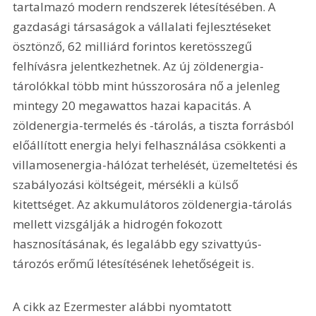
tartalmazó modern rendszerek létesítésében. A 
gazdasági társaságok a vállalati fejlesztéseket 
ösztönző, 62 milliárd forintos keretösszegű 
felhívásra jelentkezhetnek. Az új zöldenergia-
tárolókkal több mint hússzorosára nő a jelenleg 
mintegy 20 megawattos hazai kapacitás. A 
zöldenergia-termelés és -tárolás, a tiszta forrásból 
előállított energia helyi felhasználása csökkenti a 
villamosenergia-hálózat terhelését, üzemeltetési és 
szabályozási költségeit, mérsékli a külső 
kitettséget. Az akkumulátoros zöldenergia-tárolás 
mellett vizsgálják a hidrogén fokozott 
hasznosításának, és legalább egy szivattyús-
tározós erőmű létesítésének lehetőségeit is.
A cikk az Ezermester alábbi nyomtatott 