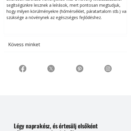
segítségünkre lesznek a leírások, mert pontosan megtudjuk,
k
hogy milyen körülményekre (hőmérséklet, páratartalom stb.) van
szüksége a növénynek az egészséges fejlődéshez.
t
Kövess minket
Légy naprakész, és értesülj elsőként