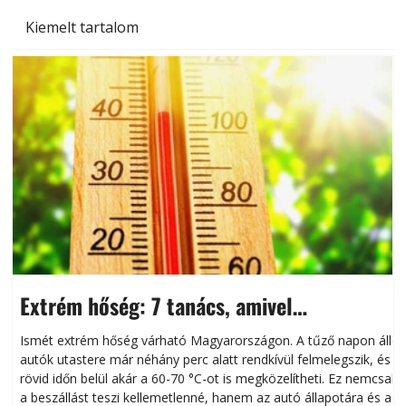
Kiemelt tartalom
Extrém hőség: 7 tanács, amivel
megóvhatjuk autónkat a nyári károktól
Ismét extrém hőség várható Magyarországon. A tűző napon álló
autók utastere már néhány perc alatt rendkívül felmelegszik, és
rövid időn belül akár a 60-70 °C-ot is megközelítheti. Ez nemcsak
n
a beszállást teszi kellemetlenné, hanem az autó állapotára és a