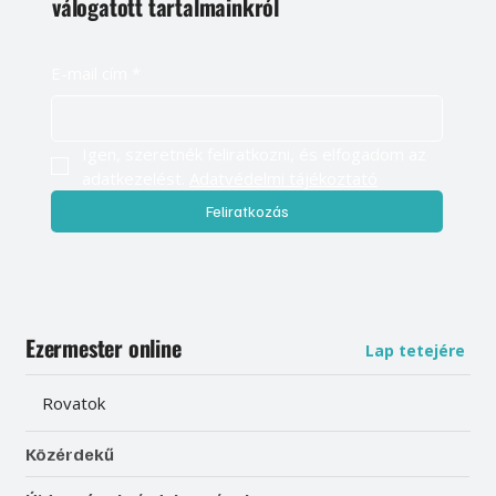
válogatott tartalmainkról
E-mail cím
*
Igen, szeretnék feliratkozni, és elfogadom az 
adatkezelést. 
Adatvédelmi tájékoztató
Feliratkozás
Ezermester online
Lap tetejére
Rovatok
Közérdekű