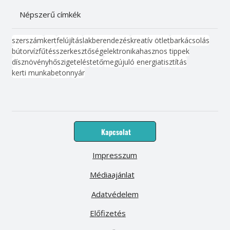
Népszerű címkék
szerszám
kert
felújítás
lakberendezés
kreatív ötlet
barkácsolás
bútor
víz
fűtés
szerkesztőség
elektronika
hasznos tippek
dísznövény
hőszigetelés
tető
megújuló energia
tisztítás
kerti munka
beton
nyár
Kapcsolat
Impresszum
Médiaajánlat
Adatvédelem
Előfizetés