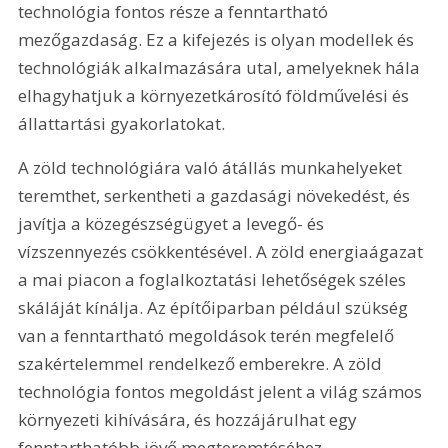
technológia fontos része a fenntartható 
mezőgazdaság. Ez a kifejezés is olyan modellek és 
technológiák alkalmazására utal, amelyeknek hála 
elhagyhatjuk a környezetkárosító földművelési és 
állattartási gyakorlatokat.
A zöld technológiára való átállás munkahelyeket 
teremthet, serkentheti a gazdasági növekedést, és 
javítja a közegészségügyet a levegő- és 
vízszennyezés csökkentésével. A zöld energiaágazat 
a mai piacon a foglalkoztatási lehetőségek széles 
skáláját kínálja. Az építőiparban például szükség 
van a fenntartható megoldások terén megfelelő 
szakértelemmel rendelkező emberekre. A zöld 
technológia fontos megoldást jelent a világ számos 
környezeti kihívására, és hozzájárulhat egy 
fenntarthatóbb jövő megteremtéséhez.