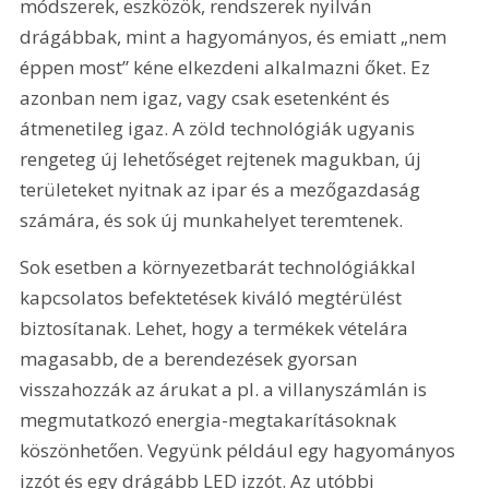
módszerek, eszközök, rendszerek nyilván 
drágábbak, mint a hagyományos, és emiatt „nem 
éppen most” kéne elkezdeni alkalmazni őket. Ez 
azonban nem igaz, vagy csak esetenként és 
átmenetileg igaz. A zöld technológiák ugyanis 
rengeteg új lehetőséget rejtenek magukban, új 
területeket nyitnak az ipar és a mezőgazdaság 
számára, és sok új munkahelyet teremtenek.
Sok esetben a környezetbarát technológiákkal 
kapcsolatos befektetések kiváló megtérülést 
biztosítanak. Lehet, hogy a termékek vételára 
magasabb, de a berendezések gyorsan 
visszahozzák az árukat a pl. a villanyszámlán is 
megmutatkozó energia-megtakarításoknak 
köszönhetően. Vegyünk például egy hagyományos 
izzót és egy drágább LED izzót. Az utóbbi 