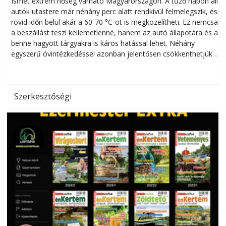
Ismét extrém hőség várható Magyarországon. A tűző napon álló
autók utastere már néhány perc alatt rendkívül felmelegszik, és
rövid időn belül akár a 60-70 °C-ot is megközelítheti. Ez nemcsak
n
a beszállást teszi kellemetlenné, hanem az autó állapotára és a
benne hagyott tárgyakra is káros hatással lehet. Néhány
egyszerű óvintézkedéssel azonban jelentősen csökkenthetjük a
hőség káros hatásait.
l
Szerkesztőségi