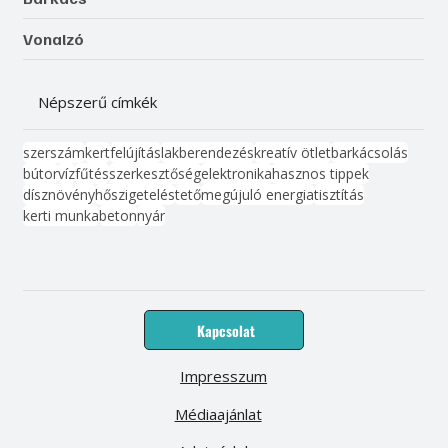
Vonalzó
Népszerű címkék
szerszám
kert
felújítás
lakberendezés
kreatív ötlet
barkácsolás
bútor
víz
fűtés
szerkesztőség
elektronika
hasznos tippek
dísznövény
hőszigetelés
tető
megújuló energia
tisztítás
kerti munka
beton
nyár
Kapcsolat
Impresszum
Médiaajánlat