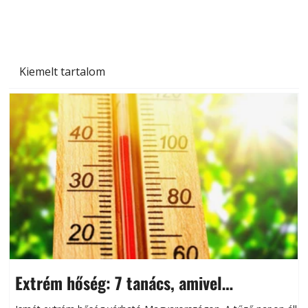
Kiemelt tartalom
Extrém hőség: 7 tanács, amivel
megóvhatjuk autónkat a nyári károktól