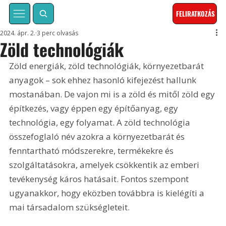
FELIRATKOZÁS
2024. ápr. 2.
3 perc olvasás
Zöld technológiák
Zöld energiák, zöld technológiák, környezetbarát 
anyagok – sok ehhez hasonló kifejezést hallunk 
mostanában. De vajon mi is a zöld és mitől zöld egy 
építkezés, vagy éppen egy építőanyag, egy 
technológia, egy folyamat. A zöld technológia 
összefoglaló név azokra a környezetbarát és 
fenntartható módszerekre, termékekre és 
szolgáltatásokra, amelyek csökkentik az emberi 
tevékenység káros hatásait. Fontos szempont 
ugyanakkor, hogy eközben továbbra is kielégíti a 
mai társadalom szükségleteit.