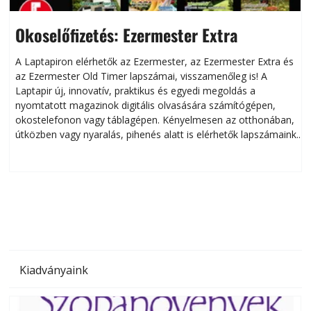
Okoselőfizetés: Ezermester Extra
A Laptapiron elérhetők az Ezermester, az Ezermester Extra és
az Ezermester Old Timer lapszámai, visszamenőleg is! A
Laptapir új, innovatív, praktikus és egyedi megoldás a
L
nyomtatott magazinok digitális olvasására számítógépen,
okostelefonon vagy táblagépen. Kényelmesen az otthonában,
útközben vagy nyaralás, pihenés alatt is elérhetők lapszámaink.
ú
Bárhol, bármikor, akár külföldön élve vagy dolgozva is
B
olvashatók az Ezermester lapszámai. A Laptapir kényelmes
megoldás, mert: – t
Kiadványaink