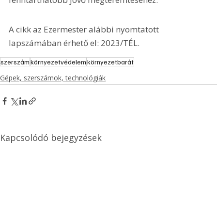
A cikk az Ezermester alábbi nyomtatott 
lapszámában érhető el: 2023/TÉL.
szerszám
környezetvédelem
környezetbarát
Gépek, szerszámok, technológiák
Kapcsolódó bejegyzések