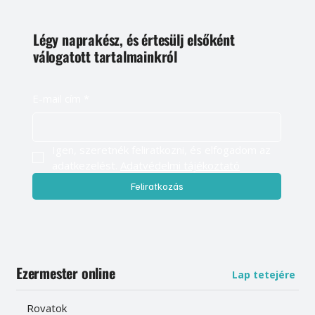
Légy naprakész, és értesülj elsőként
válogatott tartalmainkról
E-mail cím
*
Igen, szeretnék feliratkozni, és elfogadom az 
adatkezelést. 
Adatvédelmi tájékoztató
Feliratkozás
Ezermester online
Lap tetejére
Rovatok