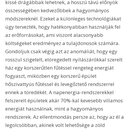
kissé drágábbak lehetnek, a hosszú távú előnyök 
összességében kedvezőbbek a hagyományos 
módszereknél. Ezeket a különleges technológiákat 
úgy tervezték, hogy hatékonyabban használják fel 
az erőforrásokat, ami viszont alacsonyabb 
költségeket eredményez a tulajdonosok számára. 
Gondoljuk csak végig azt az anomáliát, hogy egy 
rosszul szigetelt, elöregedett nyílászárókkal szerelt 
ház egy korszerűtlen fűtéssel rengeteg energiát 
fogyaszt, miközben egy korszerű épület 
hőszivattyús fűtéssel és levegőztető rendszerrel 
ennek a töredékét. A napenergia-rendszerekkel 
felszerelt épületek akár 70%-kal kevesebb villamos 
energiát használnak, mint a hagyományos 
rendszerek. Az ellentmondás persze az, hogy az él a 
legolcsóbban, akinek volt lehetősége a zöld 