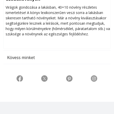
Virágok gondozása a lakásban, 40+10 növény részletes
ismertetése! A könyv lexikonszerűen veszi sorra a lakásban
s
sikeresen tart­ha­tó növényeket. Már a növény kiválasztásakor
h
segítségünkre lesznek a leírások, mert pontosan megtudjuk,
k
hogy milyen körülményekre (hőmérséklet, páratartalom stb.) van
szüksége a növénynek az egészséges fejlődéshez.
t
Kövess minket