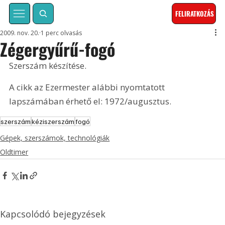
FELIRATKOZÁS
2009. nov. 20.
1 perc olvasás
Zégergyűrű-fogó
Szerszám készítése. 
A cikk az Ezermester alábbi nyomtatott 
lapszámában érhető el: 1972/augusztus.
szerszám
kéziszerszám
fogó
Gépek, szerszámok, technológiák
Oldtimer
Kapcsolódó bejegyzések