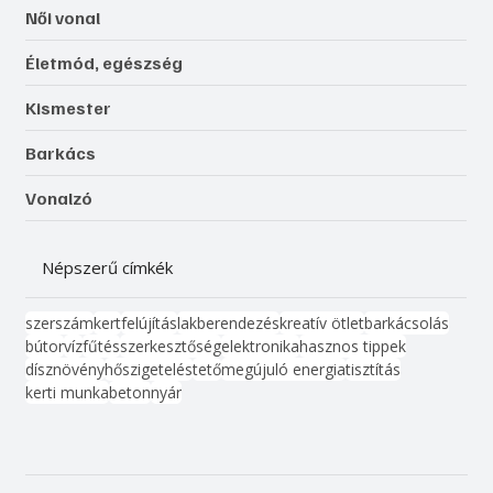
Női vonal
Életmód, egészség
Kismester
Barkács
Vonalzó
Népszerű címkék
szerszám
kert
felújítás
lakberendezés
kreatív ötlet
barkácsolás
bútor
víz
fűtés
szerkesztőség
elektronika
hasznos tippek
dísznövény
hőszigetelés
tető
megújuló energia
tisztítás
kerti munka
beton
nyár