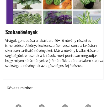
Szobanövények
Virágok gondozása a lakásban, 40+10 növény részletes
ismertetése! A könyv lexikonszerűen veszi sorra a lakásban
s
sikeresen tart­ha­tó növényeket. Már a növény kiválasztásakor
h
segítségünkre lesznek a leírások, mert pontosan megtudjuk,
k
hogy milyen körülményekre (hőmérséklet, páratartalom stb.) van
szüksége a növénynek az egészséges fejlődéshez.
t
Kövess minket