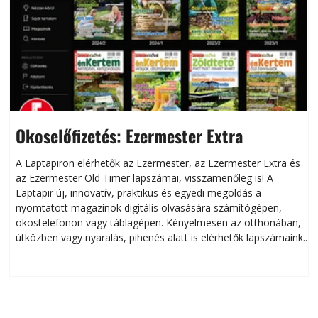
Okoselőfizetés: Ezermester Extra
A Laptapiron elérhetők az Ezermester, az Ezermester Extra és
az Ezermester Old Timer lapszámai, visszamenőleg is! A
Laptapir új, innovatív, praktikus és egyedi megoldás a
L
nyomtatott magazinok digitális olvasására számítógépen,
okostelefonon vagy táblagépen. Kényelmesen az otthonában,
útközben vagy nyaralás, pihenés alatt is elérhetők lapszámaink.
ú
Bárhol, bármikor, akár külföldön élve vagy dolgozva is
B
olvashatók az Ezermester lapszámai. A Laptapir kényelmes
megoldás, mert: – t