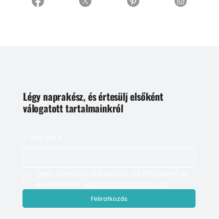
Légy naprakész, és értesülj elsőként
válogatott tartalmainkról
E-mail cím
*
Igen, szeretnék feliratkozni, és elfogadom az 
adatkezelést. 
Adatvédelmi tájékoztató
Feliratkozás