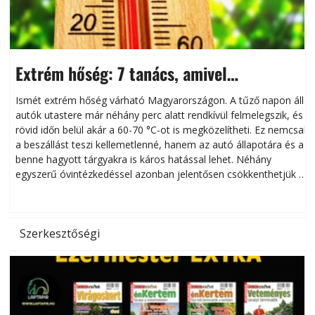
Extrém hőség: 7 tanács, amivel
megóvhatjuk autónkat a nyári károktól
Ismét extrém hőség várható Magyarországon. A tűző napon álló
autók utastere már néhány perc alatt rendkívül felmelegszik, és
rövid időn belül akár a 60-70 °C-ot is megközelítheti. Ez nemcsak
n
a beszállást teszi kellemetlenné, hanem az autó állapotára és a
benne hagyott tárgyakra is káros hatással lehet. Néhány
egyszerű óvintézkedéssel azonban jelentősen csökkenthetjük a
hőség káros hatásait.
l
Szerkesztőségi