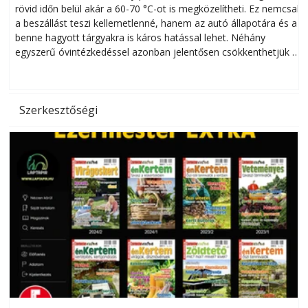
rövid időn belül akár a 60-70 °C-ot is megközelítheti. Ez nemcsak
n
a beszállást teszi kellemetlenné, hanem az autó állapotára és a
benne hagyott tárgyakra is káros hatással lehet. Néhány
egyszerű óvintézkedéssel azonban jelentősen csökkenthetjük a
hőség káros hatásait.
l
Szerkesztőségi