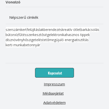
Vonalzó
Népszerű címkék
szerszám
kert
felújítás
lakberendezés
kreatív ötlet
barkácsolás
bútor
víz
fűtés
szerkesztőség
elektronika
hasznos tippek
dísznövény
hőszigetelés
tető
megújuló energia
tisztítás
kerti munka
beton
nyár
Kapcsolat
Impresszum
Médiaajánlat
Adatvédelem