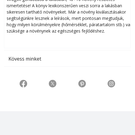
ismertetése! A könyv lexikonszerűen veszi sorra a lakásban
s
sikeresen tart­ha­tó növényeket. Már a növény kiválasztásakor
h
segítségünkre lesznek a leírások, mert pontosan megtudjuk,
k
hogy milyen körülményekre (hőmérséklet, páratartalom stb.) van
szüksége a növénynek az egészséges fejlődéshez.
t
Kövess minket