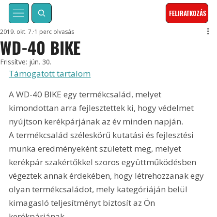
FELIRATKOZÁS
2019. okt. 7.
1 perc olvasás
WD-40 BIKE
Frissítve:
jún. 30.
Támogatott tartalom
A WD-40 BIKE egy termékcsalád, melyet 
kimondottan arra fejlesztettek ki, hogy védelmet 
nyújtson kerékpárjának az év minden napján. 
A termékcsalád széleskörű kutatási és fejlesztési 
munka eredményeként született meg, melyet 
kerékpár szakértőkkel szoros együttműködésben 
végeztek annak érdekében, hogy létrehozzanak egy 
olyan termékcsaládot, mely kategóriáján belül 
kimagasló teljesítményt biztosít az Ön 
kerékpárjának.