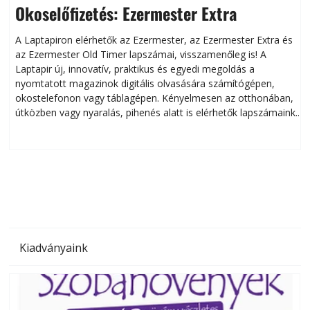
Okoselőfizetés: Ezermester Extra
A Laptapiron elérhetők az Ezermester, az Ezermester Extra és
az Ezermester Old Timer lapszámai, visszamenőleg is! A
Laptapir új, innovatív, praktikus és egyedi megoldás a
L
nyomtatott magazinok digitális olvasására számítógépen,
okostelefonon vagy táblagépen. Kényelmesen az otthonában,
útközben vagy nyaralás, pihenés alatt is elérhetők lapszámaink.
ú
Bárhol, bármikor, akár külföldön élve vagy dolgozva is
B
olvashatók az Ezermester lapszámai. A Laptapir kényelmes
megoldás, mert: – t
Kiadványaink