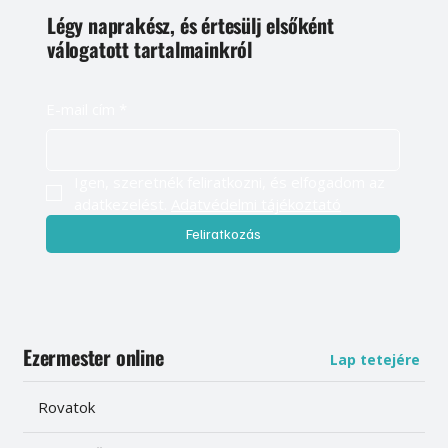
Légy naprakész, és értesülj elsőként
válogatott tartalmainkról
E-mail cím
*
Igen, szeretnék feliratkozni, és elfogadom az 
adatkezelést. 
Adatvédelmi tájékoztató
Feliratkozás
Ezermester online
Lap tetejére
Rovatok