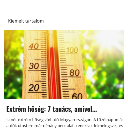
Kiemelt tartalom
Extrém hőség: 7 tanács, amivel
megóvhatjuk autónkat a nyári károktól
Ismét extrém hőség várható Magyarországon. A tűző napon álló
autók utastere már néhány perc alatt rendkívül felmelegszik, és