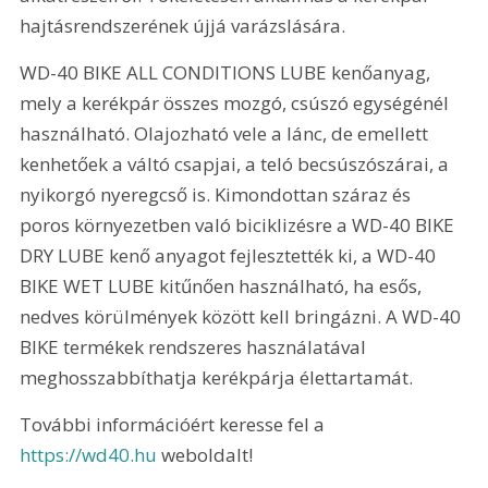
hajtásrendszerének újjá varázslására.
WD-40 BIKE ALL CONDITIONS LUBE kenőanyag, 
mely a kerékpár összes mozgó, csúszó egységénél 
használható. Olajozható vele a lánc, de emellett 
kenhetőek a váltó csapjai, a teló becsúszószárai, a 
nyikorgó nyeregcső is. Kimondottan száraz és 
poros környezetben való biciklizésre a WD-40 BIKE 
DRY LUBE kenő anyagot fejlesztették ki, a WD-40 
BIKE WET LUBE kitűnően használható, ha esős, 
nedves körülmények között kell bringázni. A WD-40 
BIKE termékek rendszeres használatával 
meghosszabbíthatja kerékpárja élettartamát.
További információért keresse fel a 
https://wd40.hu
 weboldalt!