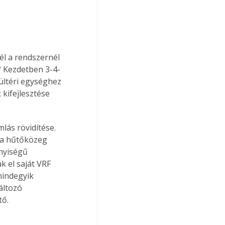
él a rendszernél 
? Kezdetben 3-4-
ültéri egységhez 
kifejlesztése 
lás rövidítése. 
 a hűtőközeg 
nyiségű 
 el saját VRF 
mindegyik 
áltozó 
tő.