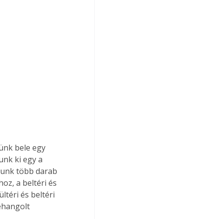
ünk bele egy 
nk ki egy a 
sunk több darab 
oz, a beltéri és 
téri és beltéri 
ehangolt 