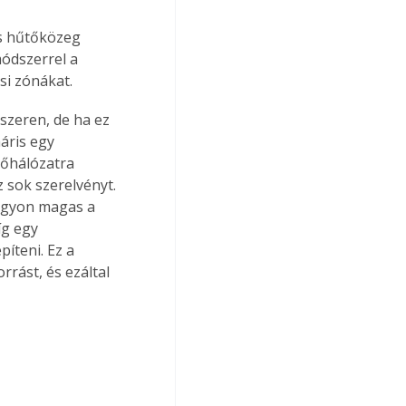
s hűtőközeg 
ódszerrel a 
si zónákat.
szeren, de ha ez 
áris egy 
sőhálózatra 
 sok szerelvényt. 
nagyon magas a 
íg egy 
íteni. Ez a 
rást, és ezáltal 