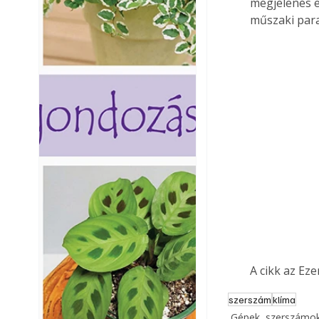
megjelenés e
műszaki para
A cikk az Ez
szerszám
klíma
Gépek, szerszámok