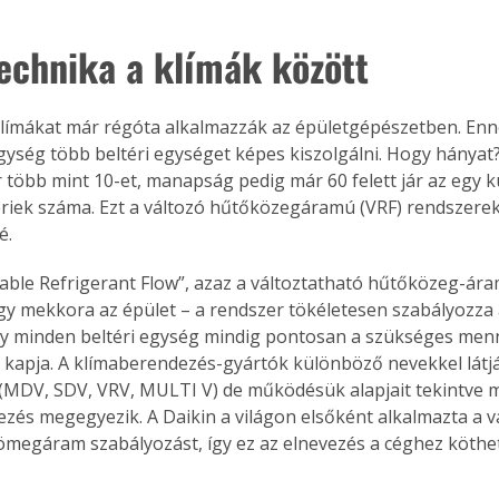
echnika a klímák között
 klímákat már régóta alkalmazzák az épületgépészetben. Enn
egység több beltéri egységet képes kiszolgálni. Hogy hányat
r több mint 10-et, manapság pedig már 60 felett jár az egy k
ériek száma. Ezt a változó hűtőközegáramú (VRF) rendszerek 
é.
iable Refrigerant Flow”, azaz a változtatható hűtőközeg-áram
y mekkora az épület – a rendszer tökéletesen szabályozza
gy minden beltéri egység mindig pontosan a szükséges men
kapja. A klímaberendezés-gyártók különböző nevekkel látják
(MDV, SDV, VRV, MULTI V) de működésük alapjait tekintve 
zés megegyezik. A Daikin a világon elsőként alkalmazta a v
megáram szabályozást, így ez az elnevezés a céghez köthe