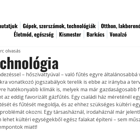
utatjuk
Gépek, szerszámok, technológiák
Otthon, lakberen
Életmód, egészség
Kismester
Barkács
Vonalzó
rc olvasás
chnológia
ezéssel – hőszivattyúval – való fűtés egyre általánosabbá vá
kra vonatkozó jogszabályok terelik is ebbe az irányba a ter
gyre hatékonyabb klímák is, melyek ma már gazdaságosabb f
t az eddig favorizált gázfűtés. Egy családi ház méreténél egy
űtését és fűtését megoldja, és az ehhez szükséges kültéri eg
problémát okozni. Egy társasháznál, irodaháznál már jelen
lehet kültéri egységekből egész falakat építeni – sem műsz
zempontok miatt!