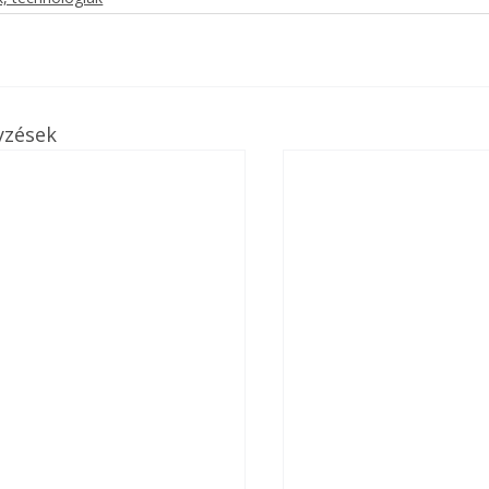
yzések
ertben,
Gyógyító növények: a
sban
természet kincsei az