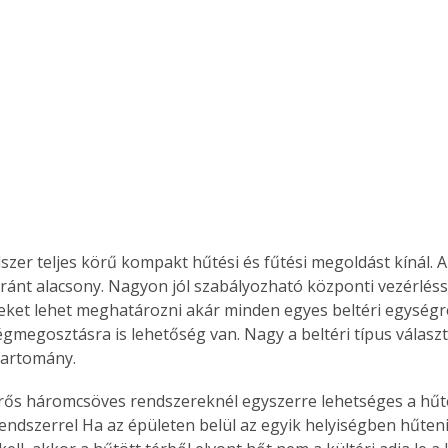
Együtt jobban megéri!
Bővebb információ itt!
k az
Együtt jobban megéri! A
mester
könyvek tetszőleges
er Old
párosítással kedvezményes
áron, 0 Ft postaköltséggel
ptapir új,
megrendelhetők!
és egyedi
zer teljes körű kompakt hűtési és fűtési megoldást kínál. A k
tt
aránt alacsony. Nagyon jól szabályozható központi vezérlés
lvasására
eket lehet meghatározni akár minden egyes beltéri egységr
elefonon
égmegosztásra is lehetőség van. Nagy a beltéri típus választ
nyelmesen
tartomány.
ben vagy
t is
ős háromcsöves rendszereknél egyszerre lehetséges a hűté
. Bárhol,
ndszerrel Ha az épületen belül az egyik helyiségben hűten
ön élve
ashatók az