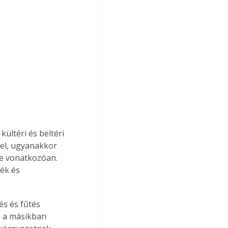
ültéri és beltéri 
sel, ugyanakkor 
e vonatkozóan. 
ék és 
s és fűtés 
i a másikban 