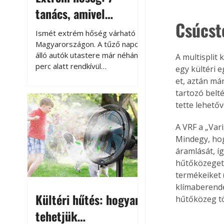
tanács, amivel
Csúcst
megóvhatjuk
Ismét extrém hőség várható
autónkat a nyári
Magyarországon. A tűző napon
álló autók utastere már néhány
A multisplit
károktól
perc alatt rendkívül
egy kültéri 
felmelegszik, és rövid időn belül
et, aztán má
akár a 60-70 °C-ot is
tartozó belt
megközelítheti. Ez nemcsak a
tette lehetőv
beszállást teszi kellemetlenné,
hanem az autó állapotára és a
A VRF a „Var
benne hagyott tárgyakra is
Mindegy, hog
káros hatással lehet. Néhány
áramlását, í
egyszerű óvintézkedéssel
hűtőközeget 
azonban jelentősen
termékeiket 
csökkenthetjük a hőség káros
klímaberende
hatásait.
Kültéri hűtés: hogyan
hűtőközeg tö
tehetjük