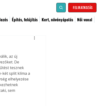
FELIRATKOZÁS
dezés
Építés, felújítás
Kert, növényápolás
Női vonal
lik, az új 
vezőket. De 
űtést tesznek 
-két split klíma a 
ység elhelyezése 
tkezhetnek 
aki, sem 