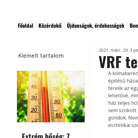
Főoldal
Közérdekű
Újdonságok, érdekességek
Bem
2021. márc. 29.
3 pe
VRF te
Kiemelt tartalom
A klímaberend
építésű háza
terelik az e
lehetővé, min
ház teljes h
sem szokott 
gondok. Nem 
esztétikai s
Extrém hőség: 7