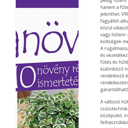
pedig fűteni 
Ezermester lapszámai. A
Ezermester lapszámai
hanem a fűte
Laptapir kényelmes megoldás,
Laptapir kényelmes 
jelenthet. VR
mert: – t
mert: – t
fagyállót al
közül válasz
vagy hűteni 
költségek me
A rugalmassá
és vezetékezé
fűtés és hűt
különböző hő
rendelkező é
rendelkezésr
garantálható
A változó hű
csúcstechnik
középület, ir
felhasználás