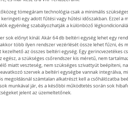
űtőközeg tömegáram technológia csak a minimális szüksége
keringeti egy adott fűtési vagy hűtési időszakban. Ezzel a m
lók egyénileg szabályozhatják a különböző légkondicionálá
er sok előnyt kínál. Akár 64 db beltéri egység lehet egy rend
akkor több ilyen rendszer vezérlését össze lehet fűzni, és m
 kezelhető az összes beltéri egység. Egy gerincvezetékes c
az egész, a szükséges csőrendszer kis méretű, nem tartalmaz
élő miatt veszteség, nem szükséges szivattyút beépíteni, 
beavatkozó szervek a beltéri egységbe vannak integrálva, m
s megoldásnál számtalan alkatrészt kell a csőhálózatba beép
 sok munkával jár, és a későbbi működtetés során sok hibafor
ségeket jelent az üzemeltetőnek.