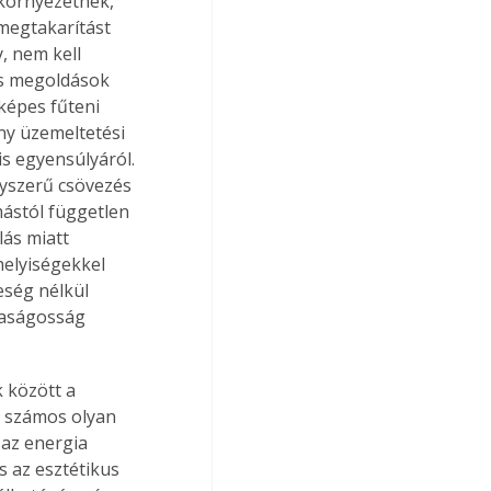
 környezetnek, 
megtakarítást 
, nem kell 
es megoldások 
képes fűteni 
ny üzemeltetési 
s egyensúlyáról. 
yszerű csövezés 
mástól független 
lás miatt 
elyiségekkel 
eség nélkül 
daságosság 
 között a 
n számos olyan 
 az energia 
 az esztétikus 