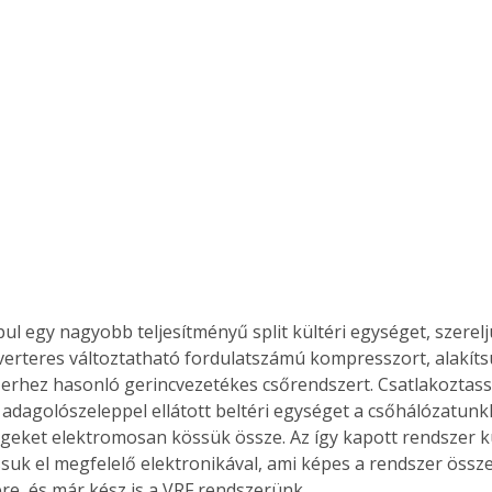
ul egy nagyobb teljesítményű split kültéri egységet, szerelj
verteres változtatható fordulatszámú kompresszort, alakítsu
zerhez hasonló gerincvezetékes csőrendszert. Csatlakoztas
 adagolószeleppel ellátott beltéri egységet a csőhálózatunkh
égeket elektromosan kössük össze. Az így kapott rendszer kül
ssuk el megfelelő elektronikával, ami képes a rendszer össz
e, és már kész is a VRF rendszerünk.