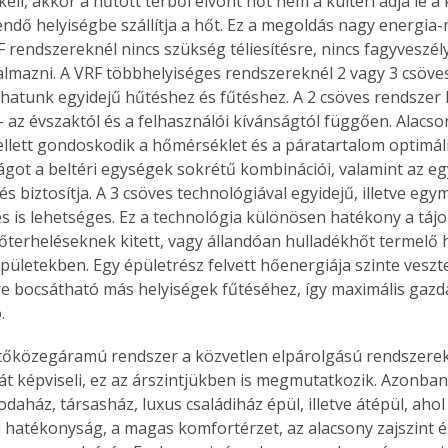
kell, akkor a hűtött térből elvont hőt nem a kültéri adja le a
. A
ndő helyiségbe szállítja a hőt. Ez a megoldás nagy energia-
megoldás,
F rendszereknél nincs szükség téliesítésre, nincs fagyveszély
kalmazni. A VRF többhelyiséges rendszereknél 2 vagy 3 csöv
thatunk egyidejű hűtéshez és fűtéshez. A 2 csöves rendszer 
– az évszaktól és a felhasználói kívánságtól függően. Alacso
llett gondoskodik a hőmérséklet és a páratartalom optimáli
got a beltéri egységek sokrétű kombinációi, valamint az eg
s biztosítja. A 3 csöves technológiával egyidejű, illetve egy
és is lehetséges. Ez a technológia különösen hatékony a tájo
terheléseknek kitett, vagy állandóan hulladékhőt termelő h
pületekben. Egy épületrész felvett hőenergiája szinte veszt
e bocsátható más helyiségek fűtéséhez, így maximális gaz
.
tőközegáramú rendszer a közvetlen elpárolgású rendszerek
át képviseli, ez az árszintjükben is megmutatkozik. Azonba
odaház, társasház, luxus családiház épül, illetve átépül, ahol
i hatékonyság, a magas komfortérzet, az alacsony zajszint és