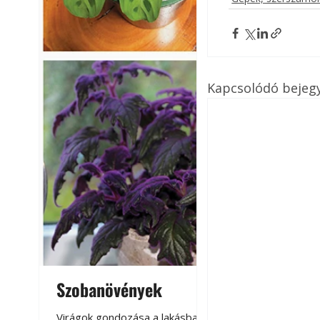
Kapcsolódó bejeg
Szobanövények
Virágoskert: k
teraszon, laká
Virágok gondozása a lakásban,