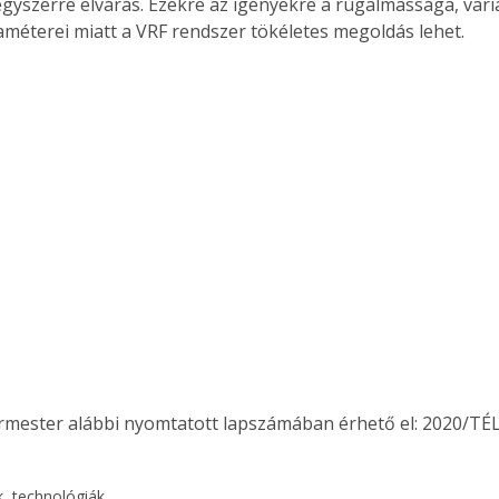
gyszerre elvárás. Ezekre az igényekre a rugalmassága, vari
méterei miatt a VRF rendszer tökéletes megoldás lehet.
ermester alábbi nyomtatott lapszámában érhető el: 2020/TÉL
, technológiák