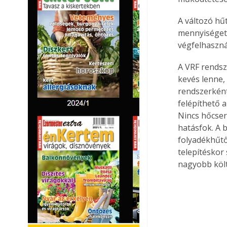
A változó h
mennyiséget 
végfelhaszná
A VRF rendsz
kevés lenne, 
rendszerként
felépíthető 
Nincs hőcser
hatásfok. A 
folyadékhűtő
telepítéskor
nagyobb költ