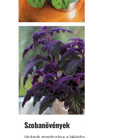
Szobanövények
Virágoskert: k
teraszon, laká
Virágok gondozása a lakásban,