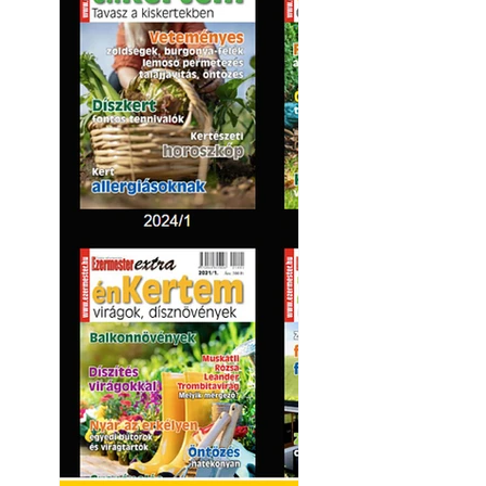
Kültéri hűtés: ho
a teraszt és a ker