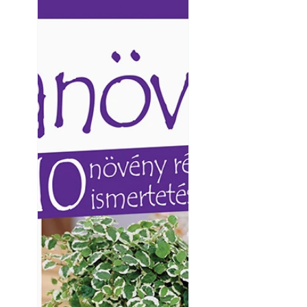
Ezermester lapszámai. A
Ezermester lapszámai
Laptapir kényelmes megoldás,
Laptapir kényelmes 
mert: – t
mert: – t