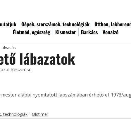
utatjuk
Gépek, szerszámok, technológiák
Otthon, lakberen
Életmód, egészség
Kismester
Barkács
Vonalzó
c olvasás
ető lábazatok
azat készítése.
ermester alábbi nyomtatott lapszámában érhető el: 1973/au
, technológiák
Oldtimer