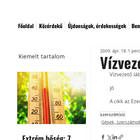
Főoldal
Közérdekű
Újdonságok, érdekességek
Bem
2009. ápr. 18.
1 per
Vízvez
Kiemelt tartalom
Vízvezető láb
jó
A cikk az Ez
szerszám
víz
Gépek, szerszámok
Extrém hőség: 7