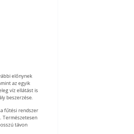
vábbi előnynek 
amint az egyik 
eg víz ellátást is 
ály beszerzése.
a fűtési rendszer 
k. Természetesen 
hosszú távon 