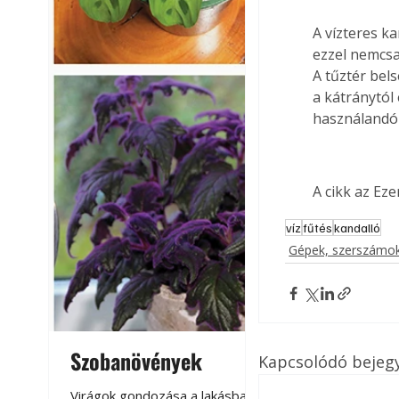
A vízteres ka
ezzel nemcsa
A tűztér bel
a kátránytól
használandó t
A cikk az Ez
víz
fűtés
kandalló
Gépek, szerszámok
Szobanövények
Virágoskert: k
Kapcsolódó bejeg
teraszon, laká
Virágok gondozása a lakásban,