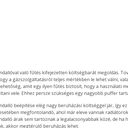
andallóval való fűtés kifejezetten költségbarát megoldás. To
gy a gázszolgáltatásról teljes mértékben le lehet válni, val
hetőség, amit egy ilyen fűtés biztosít, hogy a használati mel
sítani vele. Ehhez persze szükséges egy nagyobb puffer tart
ndalló beépítése elég nagy beruházási költséggel jár, így ez 
esetében megfontolandó, ahol már eleve vannak radiátoro
andalló árak sem tartoznak a legalacsonyabbak közé, de ha 
k, akkor megtérülő beruházás lehet.