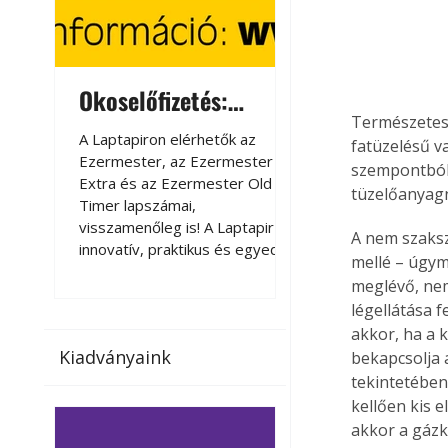
Okoselőfizetés:
Okoselőfizetés
Természetese
Ezermester Extra
A Laptapiron elérhetők az
A Laptapiron elérhető
fatüzelésű v
Ezermester, az Ezermester
Ezermester, az Ezer
szempontból 
Extra és az Ezermester Old
Extra és az Ezermest
tüzelőanyag
Timer lapszámai,
Timer lapszámai,
visszamenőleg is! A Laptapir új,
visszamenőleg is! A La
A nem szaksz
innovatív, praktikus és egyedi
innovatív, praktikus 
mellé – úgymo
megoldás a nyomtatott
megoldás a nyomtato
meglévő, nem
magazinok digitális olvasására
magazinok digitális o
légellátása f
számítógépen, okostelefonon
számítógépen, okost
akkor, ha a 
vagy táblagépen. Kényelmesen
vagy táblagépen. Ké
Kiadványaink
bekapcsolja a
az otthonában, útközben vagy
az otthonában, útköz
tekintetében
nyaralás, pihenés alatt is
nyaralás, pihenés alat
elérhetők lapszámaink. Bárhol,
elérhetők lapszámaink
kellően kis 
bármikor, akár külföldön élve
bármikor, akár külföld
akkor a gázk
vagy dolgozva is olvashatók az
vagy dolgozva is olv