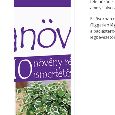
felé húzódik
Ezermester lapszámai. A
Ezermester lapszámai
amely súlyos
Laptapir kényelmes megoldás,
Laptapir kényelmes 
mert: – t
mert: – t
Elsősorban o
független lé
a padlástérbő
légbevezető