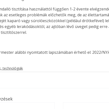
ndalló tisztítása használattól függően 1-2 évente elvégzendő
k az esetleges problémák előzhetők meg, de az élettartamát
sejét kaparó vagy súrolóeszközökkel (például drótkefével) le
 és egyéb lerakódásoktól, az ajtóban lévő üveget pedig erre a
isztítószerrel.
ermester alábbi nyomtatott lapszámában érhető el: 2022/NY
, technológiák
ertben,
Gyógyító növények: a
yzések
sban
természet kincsei az