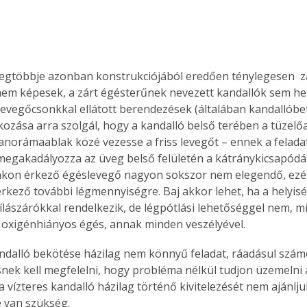
legtöbbje azonban konstrukciójából eredően ténylegesen  z
m képesek, a zárt égésterűnek nevezett kandallók sem he
A levegőcsonkkal ellátott berendezések (általában kandallóbe
ozása arra szolgál, hogy a kandalló belső terében a tüzelőan
panorámaablak közé vezesse a friss levegőt – ennek a felada
egakadályozza az üveg belső felületén a kátránykicsapódá
nkon érkező égéslevegő nagyon sokszor nem elegendő, ezér
érkező további légmennyiségre. Baj akkor lehet, ha a helyis
lászárókkal rendelkezik, de légpótlási lehetőséggel nem, miv
z oxigénhiányos égés, annak minden veszélyével.
andalló bekötése házilag nem könnyű feladat, ráadásul szám
nek kell megfelelni, hogy probléma nélkül tudjon üzemelni a
a vízteres kandalló házilag történő kivitelezését nem ajánlju
 van szükség.