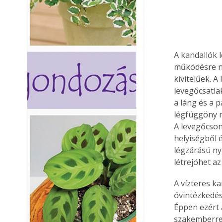
A kandallók 
működésre ne
kivitelűek. 
levegőcsatlak
a láng és a 
légfüggöny m
A levegőcso
helyiségből 
légzárású nyí
létrejöhet a
A vízteres k
óvintézkedés
Éppen ezért 
szakemberre