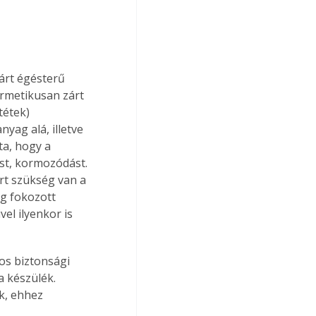
árt égésterű 
rmetikusan zárt 
tétek) 
yag alá, illetve 
ta, hogy a 
st, kormozódást. 
t szükség van a 
ég fokozott 
el ilyenkor is 
os biztonsági 
 készülék. 
k, ehhez 