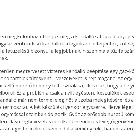
Együtt jobban megéri!
n megkülönböztethetjük még a kandallókat tüzelőanyag sze
Bővebb információ itt!
k az
Együtt jobban megéri! A
agy a széntüzelésű kandallók a leginkább elterjedtek, költs
mester
könyvek tetszőleges
a fatüzelésű bizonyul a legjobbnak, hiszen ma a tűzifa szám
er Old
párosítással kedvezményes
nak.
áron, 0 Ft postaköltséggel
ptapir új,
megrendelhetők!
erűen megtervezett vízteres kandalló beépítése egy gáz-kö
és egyedi
nd tartalék fűtésként – veszélyeket is rejt magába. Az egyik
tt
 kellő méretű kémény felhasználása, illetve az, hogy a hely
lvasására
elborul. Ez a probléma csak a nyílt égésterű készülékek eseté
elefonon
kandalló már nem termel elég hőt a szoba melegítésére, és 
nyelmesen
 termosztát. A két készülék ilyenkor egyszerre, illetve légell
ben vagy
 egymással szemben dolgozik. Győz az erősebb huzatú kémé
t is
. Bárhol,
ellenállású légbevezetés mindkét berendezés levegőigényének
ön élve
azán égésterméke el sem indul a kémény felé, hanem az er
ashatók az