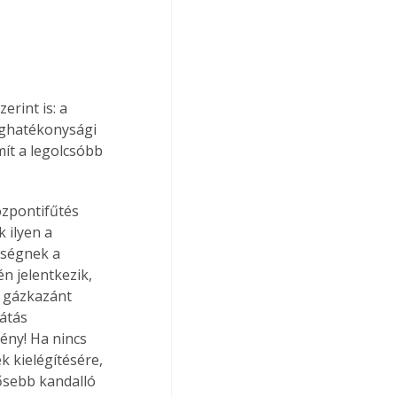
rint is: a 
éghatékonysági 
ít a legolcsóbb 
zpontifűtés 
 ilyen a 
iségnek a 
n jelentkezik, 
a gázkazánt 
átás 
ny! Ha nincs 
 kielégítésére, 
ősebb kandalló 