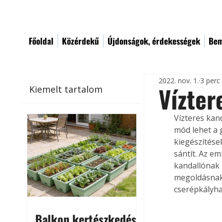
Főoldal
Közérdekű
Újdonságok, érdekességek
Bem
2022. nov. 1.
3 perc
Vízter
Kiemelt tartalom
Vízteres kand
mód lehet a 
kiegészítése
sántít. Az e
kandallónak 
megoldásnak 
cserépkályha
Balkon kertészkedés