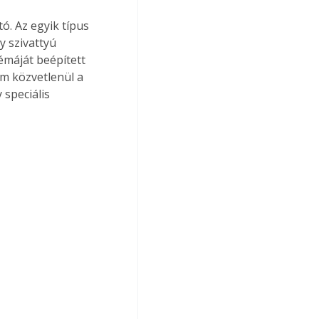
. Az egyik típus 
y szivattyú 
máját beépített 
em közvetlenül a 
speciá­lis 