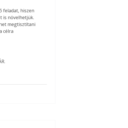
 feladat, hiszen 
 is növelhetjük. 
het megtisztítani 
 célra 
ÁR.