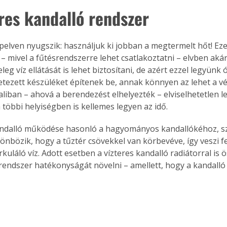
eres kandalló rendszer
pelven nyugszik: használjuk ki jobban a megtermelt hőt! Eze
 – mivel a fűtésrendszerre lehet csatlakoztatni – elvben aká
leg víz ellátását is lehet biztosítani, de azért ezzel legyünk
etezett készüléket építenek be, annak könnyen az lehet a 
liban – ahová a berendezést elhelyezték – elviselhetetlen le
 többi helyiségben is kellemes legyen az idő.
andalló működése hasonló a hagyományos kandallókéhoz, sz
önbözik, hogy a tűztér csövekkel van körbevéve, így veszi fe
kuláló víz. Adott esetben a vízteres kandalló radiátorral is 
srendszer hatékonyságát növelni – amellett, hogy a kandalló e