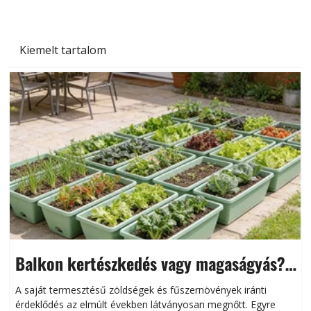
Kiemelt tartalom
Balkon kertészkedés vagy magaságyás?
Helytakarékos kertészkedés
A saját termesztésű zöldségek és fűszernövények iránti
érdeklődés az elmúlt években látványosan megnőtt. Egyre