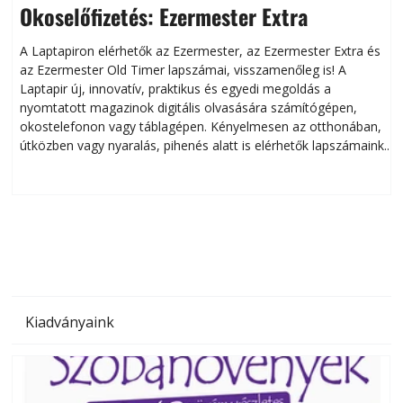
Okoselőfizetés: Ezermester Extra
A Laptapiron elérhetők az Ezermester, az Ezermester Extra és
az Ezermester Old Timer lapszámai, visszamenőleg is! A
Laptapir új, innovatív, praktikus és egyedi megoldás a
L
nyomtatott magazinok digitális olvasására számítógépen,
okostelefonon vagy táblagépen. Kényelmesen az otthonában,
útközben vagy nyaralás, pihenés alatt is elérhetők lapszámaink.
ú
Bárhol, bármikor, akár külföldön élve vagy dolgozva is
B
olvashatók az Ezermester lapszámai. A Laptapir kényelmes
megoldás, mert: – t
Kiadványaink