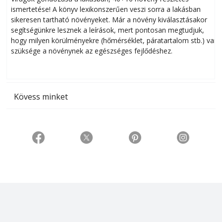
ismertetése! A könyv lexikonszerűen veszi sorra a lakásban
s
sikeresen tart­ha­tó növényeket. Már a növény kiválasztásakor
h
segítségünkre lesznek a leírások, mert pontosan megtudjuk,
k
hogy milyen körülményekre (hőmérséklet, páratartalom stb.) van
szüksége a növénynek az egészséges fejlődéshez.
t
Kövess minket