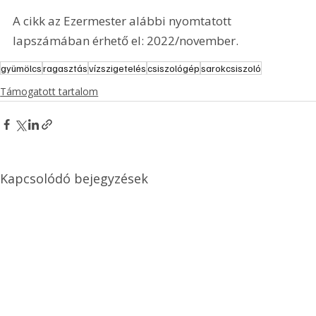
A cikk az Ezermester alábbi nyomtatott 
lapszámában érhető el: 2022/november.
gyümölcs
ragasztás
vízszigetelés
csiszológép
sarokcsiszoló
Támogatott tartalom
Kapcsolódó bejegyzések