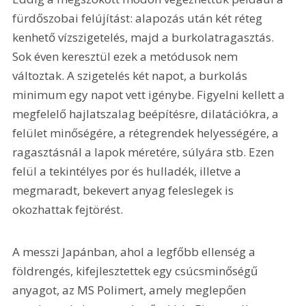
fürdőszobai felújítást: alapozás után két réteg 
kenhető vízszigetelés, majd a burkolatragasztás. 
Sok éven keresztül ezek a metódusok nem 
változtak. A szigetelés két napot, a burkolás 
minimum egy napot vett igénybe. Figyelni kellett a 
megfelelő hajlatszalag beépítésre, dilatációkra, a 
felület minőségére, a rétegrendek helyességére, a 
ragasztásnál a lapok méretére, súlyára stb. Ezen 
felül a tekintélyes por és hulladék, illetve a 
megmaradt, bekevert anyag feleslegek is 
okozhattak fejtörést.
A messzi Japánban, ahol a legfőbb ellenség a 
földrengés, kifejlesztettek egy csúcsminőségű 
anyagot, az MS Polimert, amely meglepően 