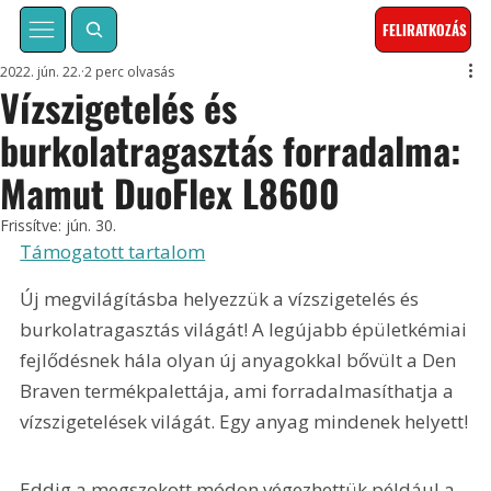
FELIRATKOZÁS
2022. jún. 22.
2 perc olvasás
Vízszigetelés és
burkolatragasztás forradalma:
Mamut DuoFlex L8600
Frissítve:
jún. 30.
Támogatott tartalom
Új megvilágításba helyezzük a vízszigetelés és 
burkolatragasztás világát! A legújabb épületkémiai 
fejlődésnek hála olyan új anyagokkal bővült a Den 
Braven termékpalettája, ami forradalmasíthatja a 
vízszigetelések világát. Egy anyag mindenek helyett!
Eddig a megszokott módon végezhettük például a 