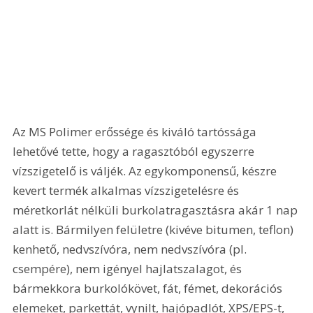
Az MS Polimer erőssége és kiváló tartóssága 
lehetővé tette, hogy a ragasztóból egyszerre 
vízszigetelő is váljék. Az egykomponensű, készre 
kevert termék alkalmas vízszigetelésre és 
méretkorlát nélküli burkolatragasztásra akár 1 nap 
alatt is. Bármilyen felületre (kivéve bitumen, teflon) 
kenhető, nedvszívóra, nem nedvszívóra (pl. 
csempére), nem igényel hajlatszalagot, és 
bármekkora burkolókövet, fát, fémet, dekorációs 
elemeket, parkettát, vynilt, hajópadlót, XPS/EPS-t, 