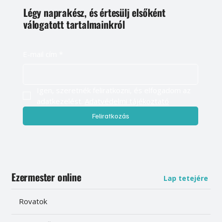
Légy naprakész, és értesülj elsőként
válogatott tartalmainkról
E-mail cím
*
Igen, szeretnék feliratkozni, és elfogadom az 
adatkezelést. 
Adatvédelmi tájékoztató
Feliratkozás
Ezermester online
Lap tetejére
Rovatok