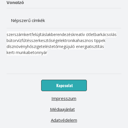
Vonalzó
Népszerű címkék
szerszám
kert
felújítás
lakberendezés
kreatív ötlet
barkácsolás
bútor
víz
fűtés
szerkesztőség
elektronika
hasznos tippek
dísznövény
hőszigetelés
tető
megújuló energia
tisztítás
kerti munka
beton
nyár
Kapcsolat
Impresszum
Médiaajánlat
Adatvédelem