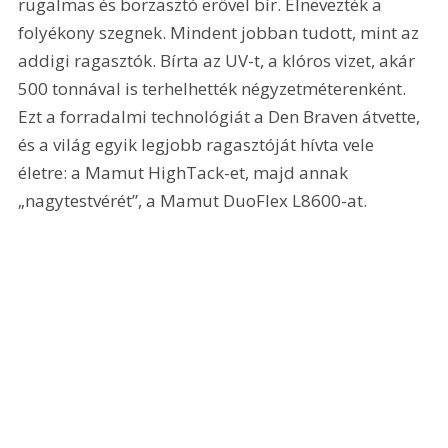
rugalmas és borzasztó erővel bír. Elnevezték a 
folyékony szegnek. Mindent jobban tudott, mint az 
addigi ragasztók. Bírta az UV-t, a klóros vizet, akár 
500 tonnával is terhelhették négyzetméterenként. 
Ezt a forradalmi technológiát a Den Braven átvette, 
és a világ egyik legjobb ragasztóját hívta vele 
életre: a Mamut HighTack-et, majd annak 
„nagytestvérét”, a Mamut DuoFlex L8600-at.