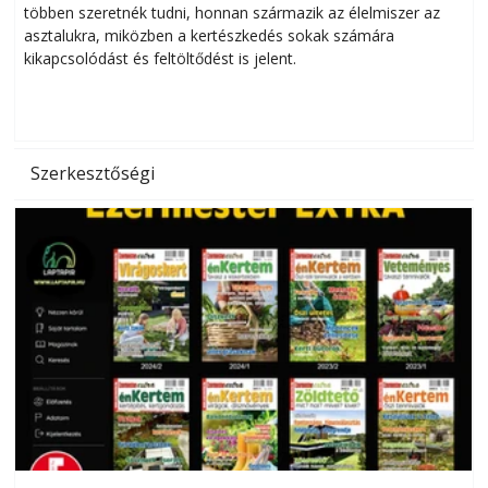
többen szeretnék tudni, honnan származik az élelmiszer az
l
asztalukra, miközben a kertészkedés sokak számára
kikapcsolódást és feltöltődést is jelent.
é
d
Szerkesztőségi