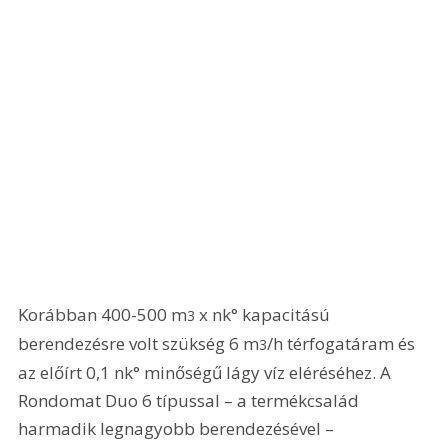
Korábban 400-500 m
 x nk° kapacitású 
3
berendezésre volt szükség 6 m
/h térfogatáram és 
3
az előírt 0,1 nk° minőségű lágy víz eléréséhez. A 
Rondomat Duo 6 típussal – a termékcsalád 
harmadik legnagyobb berendezésével – 