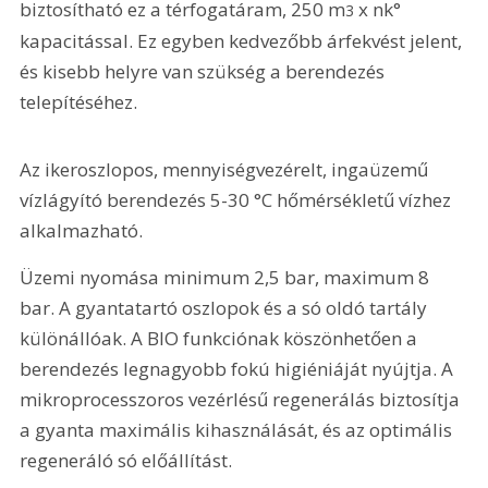
biztosítható ez a térfogatáram, 250 m
 x nk° 
3
kapacitással. Ez egyben kedvezőbb árfekvést jelent, 
és kisebb helyre van szükség a berendezés 
telepítéséhez.
Az ikeroszlopos, mennyiségvezérelt, ingaüzemű 
vízlágyító berendezés 5-30 °C hőmérsékletű vízhez 
alkalmazható.
Üzemi nyomása minimum 2,5 bar, maximum 8 
bar. A gyantatartó oszlopok és a só oldó tartály 
különállóak. A BIO funkciónak köszönhetően a 
berendezés legnagyobb fokú higiéniáját nyújtja. A 
mikroprocesszoros vezérlésű regenerálás biztosítja 
a gyanta maximális kihasználását, és az optimális 
regeneráló só előállítást.