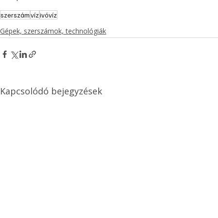
szerszám
víz
ivóvíz
Gépek, szerszámok, technológiák
Kapcsolódó bejegyzések