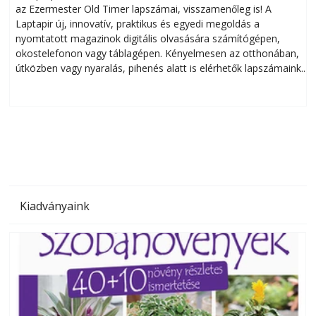
az Ezermester Old Timer lapszámai, visszamenőleg is! A
Laptapir új, innovatív, praktikus és egyedi megoldás a
L
nyomtatott magazinok digitális olvasására számítógépen,
okostelefonon vagy táblagépen. Kényelmesen az otthonában,
útközben vagy nyaralás, pihenés alatt is elérhetők lapszámaink.
ú
Bárhol, bármikor, akár külföldön élve vagy dolgozva is
B
olvashatók az Ezermester lapszámai. A Laptapir kényelmes
megoldás, mert: – t
Kiadványaink