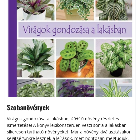
Szobanövények
Virágok gondozása a lakásban, 40+10 növény részletes
ismertetése! A könyv lexikonszerűen veszi sorra a lakásban
s
sikeresen tart­ha­tó növényeket. Már a növény kiválasztásakor
h
segítségünkre lesznek a leírások, mert pontosan megtudjuk,
k