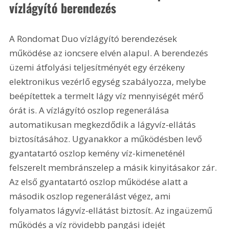
vízlágyító berendezés
A Rondomat Duo vízlágyító berendezések 
működése az ioncsere elvén alapul. A berendezés 
üzemi átfolyási teljesítményét egy érzékeny 
elektronikus vezérlő egység szabályozza, melybe 
beépítettek a termelt lágy víz mennyiségét mérő 
órát is. A vízlágyító oszlop regenerálása 
automatikusan megkezdődik a lágyvíz-ellátás 
biztosításához. Ugyanakkor a működésben levő 
gyantatartó oszlop kemény víz-kimeneténél 
felszerelt membránszelep a másik kinyitásakor zár. 
Az első gyantatartó oszlop működése alatt a 
második oszlop regenerálást végez, ami 
folyamatos lágyvíz-ellátást biztosít. Az ingaüzemű 
működés a víz rövidebb pangási idejét 