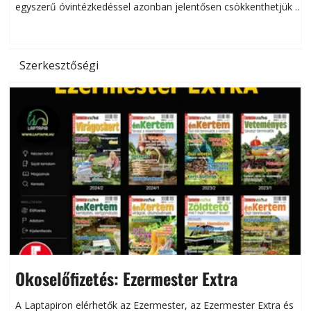
egyszerű óvintézkedéssel azonban jelentősen csökkenthetjük a
hőség káros hatásait.
l
Szerkesztőségi
Okoselőfizetés: Ezermester Extra
A Laptapiron elérhetők az Ezermester, az Ezermester Extra és