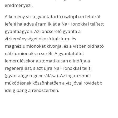
eredményezi.
A kemény víz a gyantatartó oszlopban felülről 
lefelé haladva áramlik át a Na+ ionokkal telített 
gyantaágyon. Az ioncserélő gyanta a 
vízkeménységet okozó kalcium- és 
magnéziumionokat kivonja, és a vízben oldható 
nátriumionokra cseréli. A gyantatöltet 
lemerülésekor automatikusan elindítja a 
regenerálást, s azt újra Na+ ionokkal telíti 
(gyantaágy regenerálása). Az ingaüzemű 
működésnek köszönhetően a víz jóval rövidebb 
ideig pang a rendszerben.