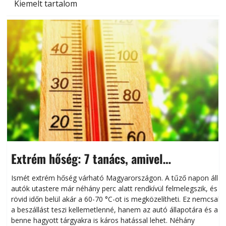
Kiemelt tartalom
Extrém hőség: 7 tanács, amivel
megóvhatjuk autónkat a nyári károktól
Ismét extrém hőség várható Magyarországon. A tűző napon álló
autók utastere már néhány perc alatt rendkívül felmelegszik, és
rövid időn belül akár a 60-70 °C-ot is megközelítheti. Ez nemcsak
n
a beszállást teszi kellemetlenné, hanem az autó állapotára és a
benne hagyott tárgyakra is káros hatással lehet. Néhány