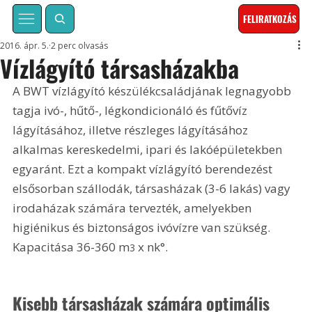
FELIRATKOZÁS
2016. ápr. 5.
2 perc olvasás
Vízlágyító társasházakba
A BWT vízlágyító készülékcsaládjának legnagyobb 
tagja ivó-, hűtő-, légkondicionáló és fűtővíz 
lágyításához, illetve részleges lágyításához 
alkalmas kereskedelmi, ipari és lakóépületekben 
egyaránt. Ezt a kompakt vízlágyító berendezést 
elsősorban szállodák, társasházak (3-6 lakás) vagy 
irodaházak számára tervezték, amelyekben 
higiénikus és biztonságos ivóvízre van szükség. 
Kapacitása 36-360 m
x nk°.
3 
Kisebb társasházak számára optimális 