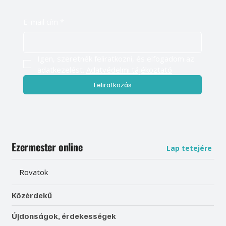
E-mail cím
*
Igen, szeretnék feliratkozni, és elfogadom az 
adatkezelést. 
Adatvédelmi tájékoztató
Feliratkozás
Ezermester online
Lap tetejére
Rovatok
Közérdekű
Újdonságok, érdekességek