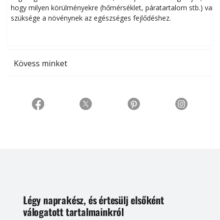
hogy milyen körülményekre (hőmérséklet, páratartalom stb.) van
szüksége a növénynek az egészséges fejlődéshez.
t
Kövess minket
Légy naprakész, és értesülj elsőként
válogatott tartalmainkról