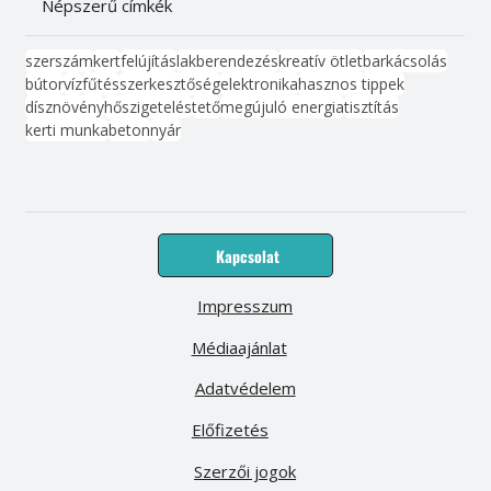
Népszerű címkék
szerszám
kert
felújítás
lakberendezés
kreatív ötlet
barkácsolás
bútor
víz
fűtés
szerkesztőség
elektronika
hasznos tippek
dísznövény
hőszigetelés
tető
megújuló energia
tisztítás
kerti munka
beton
nyár
Kapcsolat
Impresszum
Médiaajánlat
Adatvédelem
Előfizetés
Szerzői jogok