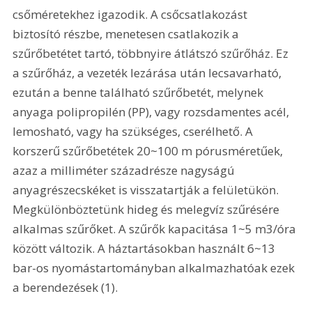
csőméretekhez igazodik. A csőcsatlakozást 
biztosító részbe, menetesen csatlakozik a 
szűrőbetétet tartó, többnyire átlátszó szűrőház. Ez 
a szűrőház, a vezeték lezárása után lecsavarható, 
ezután a benne található szűrőbetét, melynek 
anyaga polipropilén (PP), vagy rozsdamentes acél, 
lemosható, vagy ha szükséges, cserélhető. A 
korszerű szűrőbetétek 20~100 m pórusméretűek, 
azaz a milliméter századrésze nagyságú 
anyagrészecskéket is visszatartják a felületükön. 
Megkülönböztetünk hideg és melegvíz szűrésére 
alkalmas szűrőket. A szűrők kapacitása 1~5 m3/óra 
között változik. A háztartásokban használt 6~13 
bar-os nyomástartományban alkalmazhatóak ezek 
a berendezések (1). 