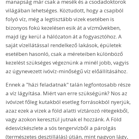
manapság már csak a mesék és a csodadoktorok 
világában lehetséges. Köztudott, hogy a csapból 
folyó víz, még a legtisztább vizek esetében is 
bizonyos fokú kezelésen esik át a vízművekben, 
majd így kerül a hálózaton át a fogyasztóhoz. A 
saját vízellátással rendelkező lakások, épületek 
esetében hasonló, csak a méreteiben különböző 
kezelést szükséges végeznünk a minél jobb, vagyis 
az úgynevezett ivóvíz-minőségű víz előállításához.
Ennek a "házi feladatnak" talán legfontosabb része 
a víz lágyítása. Miért van erre szükségünk? Nos az 
ivóvizet főleg kutakból esetleg forrásokból nyerjük, 
azaz ezek a vizek a föld alatti víztározó rétegekből, 
vagy azokon keresztül jutnak el hozzánk. A Föld 
édesvízkészlete a sós tengervízből a párolgás 
(természetes desztillálás) útján, mint nagyon lágy, 