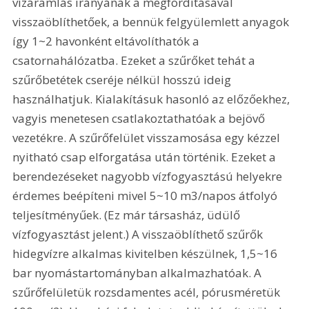
vízáramlás irányának a megfordításával 
visszaöblíthetőek, a bennük felgyülemlett anyagok 
így 1~2 havonként eltávolíthatók a 
csatornahálózatba. Ezeket a szűrőket tehát a 
szűrőbetétek cseréje nélkül hosszú ideig 
használhatjuk. Kialakításuk hasonló az előzőekhez, 
vagyis menetesen csatlakoztathatóak a bejövő 
vezetékre. A szűrőfelület visszamosása egy kézzel 
nyitható csap elforgatása után történik. Ezeket a 
berendezéseket nagyobb vízfogyasztású helyekre 
érdemes beépíteni mivel 5~10 m3/napos átfolyó 
teljesítményűek. (Ez már társasház, üdülő 
vízfogyasztást jelent.) A visszaöblíthető szűrők 
hidegvízre alkalmas kivitelben készülnek, 1,5~16 
bar nyomástartományban alkalmazhatóak. A 
szűrőfelületük rozsdamentes acél, pórusméretük 