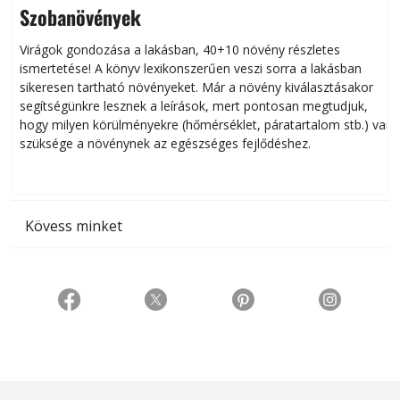
Szobanövények
Virágok gondozása a lakásban, 40+10 növény részletes
ismertetése! A könyv lexikonszerűen veszi sorra a lakásban
s
sikeresen tart­ha­tó növényeket. Már a növény kiválasztásakor
h
segítségünkre lesznek a leírások, mert pontosan megtudjuk,
k
hogy milyen körülményekre (hőmérséklet, páratartalom stb.) van
szüksége a növénynek az egészséges fejlődéshez.
t
Kövess minket