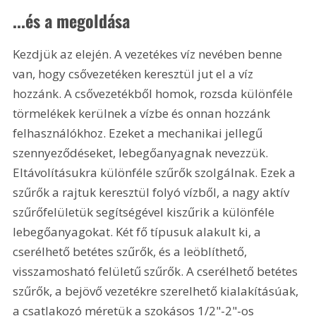
...és a megoldása 
Kezdjük az elején. A vezetékes víz nevében benne 
van, hogy csővezetéken keresztül jut el a víz 
hozzánk. A csővezetékből homok, rozsda különféle 
törmelékek kerülnek a vízbe és onnan hozzánk 
felhasználókhoz. Ezeket a mechanikai jellegű 
szennyeződéseket, lebegőanyagnak nevezzük. 
Eltávolításukra különféle szűrők szolgálnak. Ezek a 
szűrők a rajtuk keresztül folyó vízből, a nagy aktív 
szűrőfelületük segítségével kiszűrik a különféle 
lebegőanyagokat. Két fő típusuk alakult ki, a 
cserélhető betétes szűrők, és a leöblíthető, 
visszamosható felületű szűrők. A cserélhető betétes 
szűrők, a bejövő vezetékre szerelhető kialakításúak, 
a csatlakozó méretük a szokásos 1/2"-2"-os 