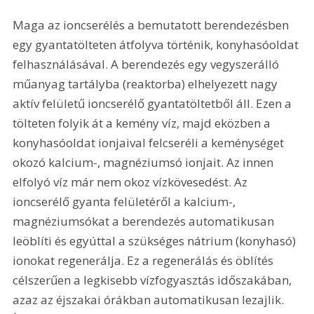
Maga az ioncserélés a bemutatott berendezésben 
egy gyantatölteten átfolyva történik, konyhasóoldat 
felhasználásával. A berendezés egy vegyszerálló 
műanyag tartályba (reaktorba) elhelyezett nagy 
aktív felületű ioncserélő gyantatöltetből áll. Ezen a 
tölteten folyik át a kemény víz, majd eközben a 
konyhasóoldat ionjaival felcseréli a keménységet 
okozó kalcium-, magnéziumsó ionjait. Az innen 
elfolyó víz már nem okoz vízkövesedést. Az 
ioncserélő gyanta felületéről a kalcium-, 
magnéziumsókat a berendezés automatikusan 
leöblíti és egyúttal a szükséges nátrium (konyhasó) 
ionokat regenerálja. Ez a regenerálás és öblítés 
célszerűen a legkisebb vízfogyasztás időszakában, 
azaz az éjszakai órákban automatikusan lezajlik. 