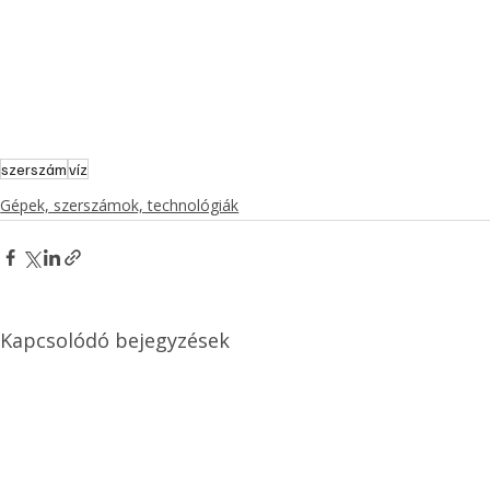
szerszám
víz
Gépek, szerszámok, technológiák
Kapcsolódó bejegyzések