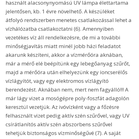
használt alacsonynyomású UV lámpa élettartama 
jelentősen, kb. 1 évre növelhető. A készüléket 
átfolyó rendszerben menetes csatlakozással lehet a 
vízhálózatba csatlakoztatni (6). Amennyiben 
vezetékes víz áll rendelkezésre, de mi a további 
minőségjavítás miatt minél jobb házi feladatot 
akarunk készíteni, akkor a vízmérőóra aknában, 
már a mérő elé beépítünk egy lebegőanyag szűrőt, 
majd a mérőóra után elhelyezünk egy ioncserélős 
vízlágyítót, vagy egy elektromos vízlágyító 
berendezést. Aknában nem, mert nem fagyálló!!! A 
már lágy vizet a mosógépre poly-foszfát adagolón 
keresztül vezetjük. Az ivóvízként vagy a főzésre 
felhasznált vizet pedig aktív szén szűrővel, vagy UV 
csírátlanítós aktív szén abszorbens szűrővel 
tehetjük biztonságos vízminőségűvé (7). A saját 