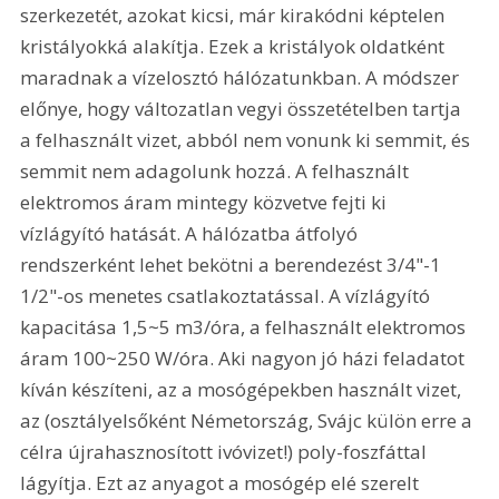
szerkezetét, azokat kicsi, már kirakódni képtelen 
kristályokká alakítja. Ezek a kristályok oldatként 
maradnak a vízelosztó hálózatunkban. A módszer 
előnye, hogy változatlan vegyi összetételben tartja 
a felhasznált vizet, abból nem vonunk ki semmit, és 
semmit nem adagolunk hozzá. A felhasznált 
elektromos áram mintegy közvetve fejti ki 
vízlágyító hatását. A hálózatba átfolyó 
rendszerként lehet bekötni a berendezést 3/4"-1 
1/2"-os menetes csatlakoztatással. A vízlágyító 
kapacitása 1,5~5 m3/óra, a felhasznált elektromos 
áram 100~250 W/óra. Aki nagyon jó házi feladatot 
kíván készíteni, az a mosógépekben használt vizet, 
az (osztályelsőként Németország, Svájc külön erre a 
célra újrahasznosított ivóvizet!) poly-foszfáttal 
lágyítja. Ezt az anyagot a mosógép elé szerelt 