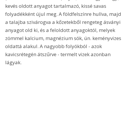
kevés oldott anyagot tartalmazó, kissé savas 
folyadékként újul meg. A földfelszínre hullva, majd 
a talajba szivárogva a kőzetekből rengeteg ásványi 
anyagot old ki, és a feloldott anyagoktól, melyek 
zömmel kalcium, magnézium sók, ún. keményvizes 
oldattá alakul. A nagyobb folyókból - azok 
kavicsrétegén átszűrve - termelt vizek azonban 
lágyak. 