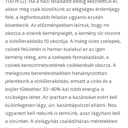
100 m (2). Ha a házi feladatot eddig készítettük el, 
akkor még csak közelítünk az elégséges érdemjegy 
felé, a legfontosabb feladat ugyanis ezután 
következik. Az előzményekben leírtuk, hogy mi 
okozza a vizeink keménységét, a kemény víz viszont 
a vízkőlerakódás fő okozója. A hideg vizes szelepek, 
csövek felületén is hamar kialakul ez az igen 
kemény réteg, ami a szelepek fennakadását, a 
csövek keresztmetszetének csökkenését okozza. A 
melegvizes berendezésekben hatványozottan 
jelentkezik a vízkőlerakódás, emiatt a cirko és a 
bojler fűtéséhez 30~40%-kal több energia is 
szükséges lehet. Az iparban a kazánokat ezért kell 
különlegesen lágy, ún. kazántápvízzel ellátni. Nos 
ugyanezt kell nekünk is tennünk, azaz lágyítani kell 
a vizünket. A vízlágyítás családiházas méretekben 