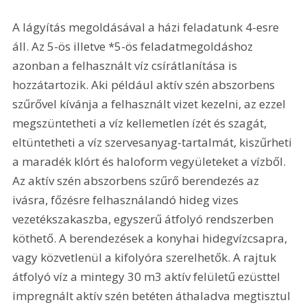
A lágyítás megoldásával a házi feladatunk 4-esre 
áll. Az 5-ös illetve *5-ös feladatmegoldáshoz 
azonban a felhasznált víz csírátlanítása is 
hozzátartozik. Aki például aktív szén abszorbens 
szűrővel kívánja a felhasznált vizet kezelni, az ezzel 
megszüntetheti a víz kellemetlen ízét és szagát, 
eltüntetheti a víz szervesanyag-tartalmát, kiszűrheti 
a maradék klórt és haloform vegyületeket a vízből. 
Az aktív szén abszorbens szűrő berendezés az 
ivásra, főzésre felhasználandó hideg vizes 
vezetékszakaszba, egyszerű átfolyó rendszerben 
köthető. A berendezések a konyhai hidegvízcsapra, 
vagy közvetlenül a kifolyóra szerelhetők. A rajtuk 
átfolyó víz a mintegy 30 m3 aktív felületű ezüsttel 
impregnált aktív szén betéten áthaladva megtisztul 