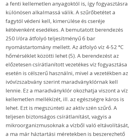
a fenti kellemetlen anyagoktól is, így fogyasztásra 
különösen alkalmassá válik. A szűrőbetétet a 
fagytól védeni kell, kimerülése és cseréje 
kétévenként esedékes. A bemutatott berendezés 
250 l/óra átfolyó teljesítményű 6 bar 
nyomástartomány mellett. Az átfolyó víz 4-52 °C 
hőmérséklet közötti lehet (5). A berendezést az 
előzetesen csírátlanított vezetékes víz fogyasztása 
esetén is célszerű használni, mivel a vezetékben az 
ivóvízszabvány szerint maradványklórnak kell 
lennie. Ez a maradványklór okozhatja viszont a víz 
kellemetlen mellékízét, ill. az egészségre káros is 
lehet. Ezt is megszünteti az aktív szén szűrő. A 
teljesen biztonságos csírátlanítást, vagyis a 
mikroorganizmusoknak a vízből való eltávolítását, 
a ma már háztartási méretekben is beszerezhető 