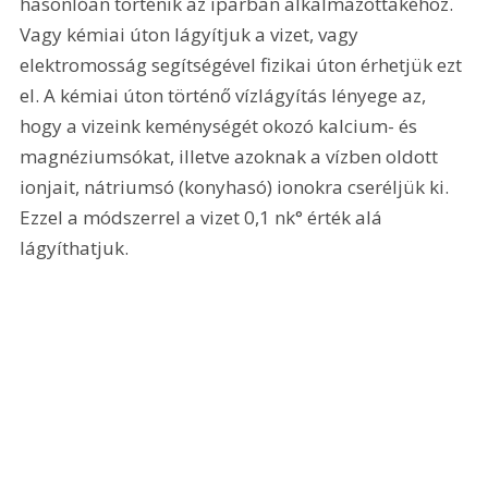
hasonlóan történik az iparban alkalmazottakéhoz. 
Vagy kémiai úton lágyítjuk a vizet, vagy 
elektromosság segítségével fizikai úton érhetjük ezt 
el. A kémiai úton történő vízlágyítás lényege az, 
hogy a vizeink keménységét okozó kalcium- és 
magnéziumsókat, illetve azoknak a vízben oldott 
ionjait, nátriumsó (konyhasó) ionokra cseréljük ki. 
Ezzel a módszerrel a vizet 0,1 nk° érték alá 
lágyíthatjuk. 