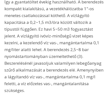
Így a gyantatöltet évekig használható. A berendezés 
kompakt kialakítású, a vezetékhálózatba 1"-os 
menetes csatlakozással köthető. A vízlágyító 
kapacitása a 0,2~1,5 m3/óra között változik a 
típustól függően. Ez havi 5~50 m3 fogyasztást 
jelent. A vízlágyító ivóvíz-minőségű vizet képes 
kezelni, a kezelendő víz vas-, mangántartalma 0,1 
mg/liter alatti lehet. A berendezés 2,5~8 bar 
nyomástartományban üzemeltethető (3). 
Beszerelésénél javasoljuk valamilyen lebegőanyag 
szűrő alkalmazását a berendezés elé. Amenynyiben 
a lágyítandó víz vas-, mangántartalma 0,1 mg/l 
feletti, a víz előzetes vas-, mangántalanítása 
szükséges. 