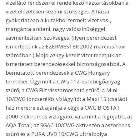
vízellátó rendszerrel rendelkező háztartásokban a 
vizet előzetesen kezelni szükséges. A hazai 
gyakorlatban a kutakból termelt vizet vas-, 
mangántalanítani, nagy valószínűséggel 
savmentesíteni szükséges. (Ilyen berendezést 
ismertettünk az EZERMESTER 2002 március havi 
számában.) Majd az így kezelt vizet tehetjük az 
ismertetett berendezésekkel biztonságosabbá. A 
bemutatott berendezések a CWG Hungary 
termékei. Úgymint a CWG 112-es lebegőanyag 
szűrő; a CWG Filt visszamosható szűrő; a Mini 
10/CWG ioncserélős vízlágyító; a Maxi 15 (családi 
ház méretre ezt ajánlja a cég); a CWG BIOSTAT 
2000 elektromos vízlágyító; valamint a legújabb, az 
AQA Total; az SGAC 10/CWG aktív szén abszorbens 
szűrő és a PURA UVB 10/CWG ultraibolya 