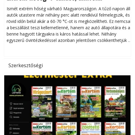
megóvhatjuk autónkat a nyári károktól
Ismét extrém hőség várható Magyarországon. A tűző napon álló
autók utastere már néhány perc alatt rendkívül felmelegszik, és
rövid időn belül akár a 60-70 °C-ot is megközelítheti. Ez nemcsak
n
a beszállást teszi kellemetlenné, hanem az autó állapotára és a
benne hagyott tárgyakra is káros hatással lehet. Néhány
egyszerű óvintézkedéssel azonban jelentősen csökkenthetjük a
hőség káros hatásait.
l
Szerkesztőségi