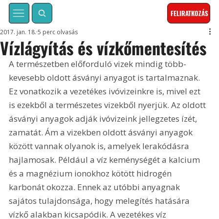
FELIRATKOZÁS
2017. jan. 18.
5 perc olvasás
Vízlágyítás és vízkőmentesítés
A természetben előforduló vizek mindig több-
kevesebb oldott ásványi anyagot is tartalmaznak. 
Ez vonatkozik a vezetékes ivóvizeinkre is, mivel ezt 
is ezekből a természetes vizekből nyerjük. Az oldott 
ásványi anyagok adják ivóvizeink jellegzetes ízét, 
zamatát. Ám a vizekben oldott ásványi anyagok 
között vannak olyanok is, amelyek lerakódásra 
hajlamosak. Például a víz keménységét a kalcium 
és a magnézium ionokhoz kötött hidrogén 
karbonát okozza. Ennek az utóbbi anyagnak 
sajátos tulajdonsága, hogy melegítés hatására 
vízkő alakban kicsapódik. A vezetékes víz 