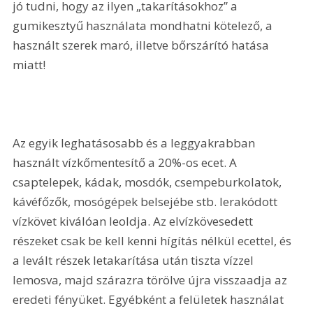
jó tudni, hogy az ilyen „takarításokhoz” a 
gumikesztyű használata mondhatni kötelező, a 
használt szerek maró, illetve bőrszárító hatása 
miatt!
Az egyik leghatásosabb és a leggyakrabban 
használt vízkőmentesítő a 20%-os ecet. A 
csaptelepek, kádak, mosdók, csempeburkolatok, 
kávéfőzők, mosógépek belsejébe stb. lerakódott 
vízkövet kiválóan leoldja. Az elvízkövesedett 
részeket csak be kell kenni hígítás nélkül ecettel, és 
a levált részek letakarítása után tiszta vízzel 
lemosva, majd szárazra törölve újra visszaadja az 
eredeti fényüket. Egyébként a felületek használat 