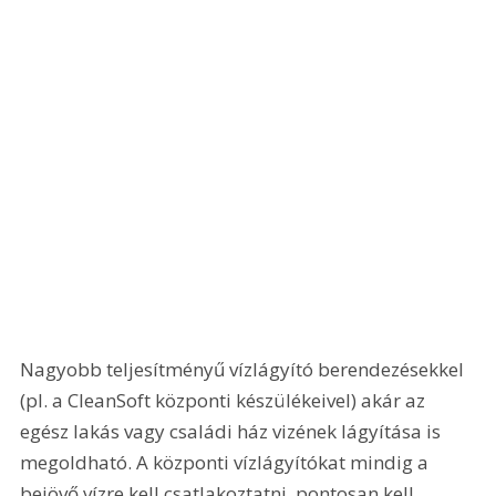
Nagyobb teljesítményű vízlágyító berendezésekkel 
(pl. a CleanSoft központi készülékeivel) akár az 
egész lakás vagy családi ház vizének lágyítása is 
megoldható. A központi vízlágyítókat mindig a 
bejövő vízre kell csatlakoztatni, pontosan kell 