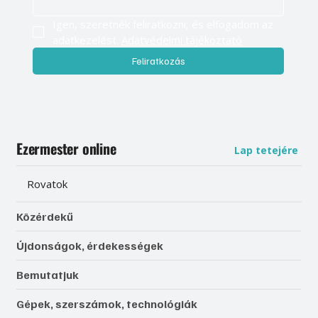
Igen, szeretnék feliratkozni, és elfogadom az 
adatkezelést. 
Adatvédelmi tájékoztató
Feliratkozás
Ezermester online
Lap tetejére
Rovatok
Közérdekű
Újdonságok, érdekességek
Bemutatjuk
Gépek, szerszámok, technológiák