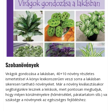
Szobanövények
Virágok gondozása a lakásban, 40+10 növény részletes
ismertetése! A könyv lexikonszerűen veszi sorra a lakásban
s
sikeresen tart­ha­tó növényeket. Már a növény kiválasztásakor
h
segítségünkre lesznek a leírások, mert pontosan megtudjuk,
k
hogy milyen körülményekre (hőmérséklet, páratartalom stb.) van
szüksége a növénynek az egészséges fejlődéshez.
t