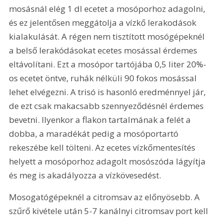
mosásnál elég 1 dl ecetet a mosóporhoz adagolni, 
és ez jelentősen meggátolja a vízkő lerakodások 
kialakulását. A régen nem tisztított mosógépeknél 
a belső lerakódásokat ecetes mosással érdemes 
eltávolítani. Ezt a mosópor tartójába 0,5 liter 20%-
os ecetet öntve, ruhák nélküli 90 fokos mosással 
lehet elvégezni. A trisó is hasonló eredménnyel jár, 
de ezt csak makacsabb szennyeződésnél érdemes 
bevetni. Ilyenkor a flakon tartalmának a felét a 
dobba, a maradékát pedig a mosóportartó 
rekeszébe kell tölteni. Az ecetes vízkőmentesítés 
helyett a mosóporhoz adagolt mosószóda lágyítja 
és meg is akadályozza a vízkövesedést.
Mosogatógépeknél a citromsav az előnyösebb. A 
szűrő kivétele után 5-7 kanálnyi citromsav port kell 