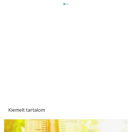
A varrógép és a varrás
Kiemelt tartalom