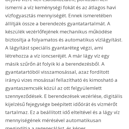
ismerni a víz keménységi fokát és az átlagos havi 
vízfogyasztás mennyiségét. Ennek ismeretében 
állítják össze a berendezés gyantatartalmát. A 
készülék vezérlőfejének mechanikus működése 
biztosítja a folyamatos és automatikus vízlágyítást. 
A lágyítást speciális gyantaréteg végzi, ami 
létrehozza a víz ioncseréjét. A már lágy víz egy 
másik szűrőn át folyik ki a berendezésből. A 
gyantatartóból visszamosással, azaz fordított 
irányú vizes mosással fellazítható és kimosható a 
gyantaszemcsék közül az ott felgyülemlett 
szennyeződések. E berendezések vezérlése, digitális 
kijelzésű fejegysége beépített időórát és vízmérőt 
tartalmaz. Ez a beállított idő elteltével és a lágy víz 
mennyiségének mérésével automatikusan 
megindítja a regenerálást, és képes 