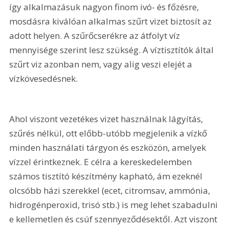
így alkalmazásuk nagyon finom ivó- és főzésre, 
mosdásra kiválóan alkalmas szűrt vizet biztosít az 
adott helyen. A szűrőcserékre az átfolyt víz 
mennyisége szerint lesz szükség. A víztisztítók által 
szűrt viz azonban nem, vagy alig veszi elejét a 
vízkövesedésnek. 
Ahol viszont vezetékes vizet használnak lágyítás, 
szűrés nélkül, ott előbb-utóbb megjelenik a vízkő 
minden használati tárgyon és eszközön, amelyek 
vízzel érintkeznek. E célra a kereskedelemben 
számos tisztító készítmény kapható, ám ezeknél 
olcsóbb házi szerekkel (ecet, citromsav, ammónia, 
hidrogénperoxid, trisó stb.) is meg lehet szabadulni 
e kellemetlen és csúf szennyeződésektől. Azt viszont 