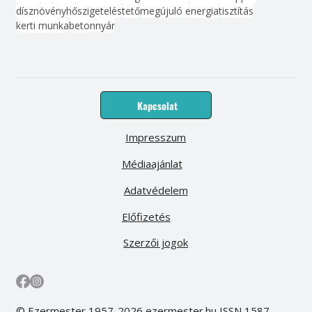
dísznövény
hőszigetelés
tető
megújuló energia
tisztítás
kerti munka
beton
nyár
Kapcsolat
Impresszum
Médiaajánlat
Adatvédelem
Előfizetés
Szerzői jogok
© Ezermester 1957-2026 ezermester.hu ISSN 1587-