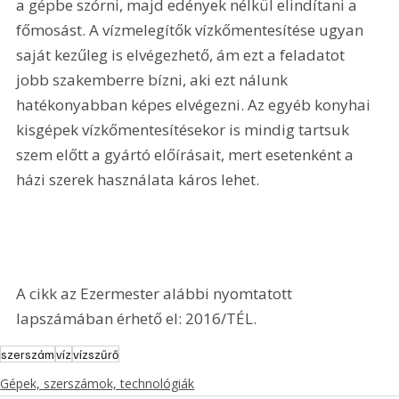
a gépbe szórni, majd edények nélkül elindítani a 
főmosást. A vízmelegítők vízkőmentesítése ugyan 
saját kezűleg is elvégezhető, ám ezt a feladatot 
jobb szakemberre bízni, aki ezt nálunk 
hatékonyabban képes elvégezni. Az egyéb konyhai 
kisgépek vízkőmentesítésekor is mindig tartsuk 
szem előtt a gyártó előírásait, mert esetenként a 
házi szerek használata káros lehet.
A cikk az Ezermester alábbi nyomtatott 
lapszámában érhető el: 2016/TÉL.
szerszám
víz
vízszűrő
Gépek, szerszámok, technológiák