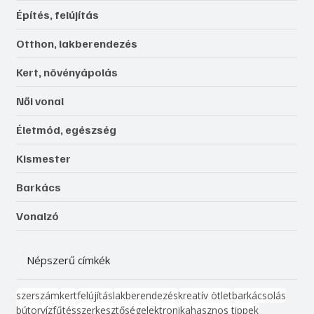
Építés, felújítás
Otthon, lakberendezés
Kert, növényápolás
Női vonal
Életmód, egészség
Kismester
Barkács
Vonalzó
Népszerű címkék
szerszám
kert
felújítás
lakberendezés
kreatív ötlet
barkácsolás
bútor
víz
fűtés
szerkesztőség
elektronika
hasznos tippek