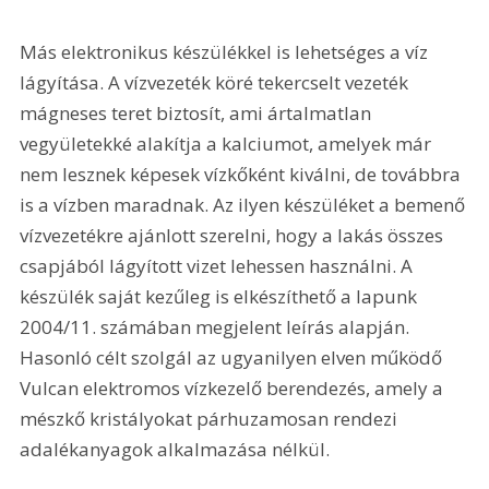
Más elektronikus készülékkel is lehetséges a víz 
lágyítása. A vízvezeték köré tekercselt vezeték 
mágneses teret biztosít, ami ártalmatlan 
vegyületekké alakítja a kalciumot, amelyek már 
nem lesznek képesek vízkőként kiválni, de továbbra 
is a vízben maradnak. Az ilyen készüléket a bemenő 
vízvezetékre ajánlott szerelni, hogy a lakás összes 
csapjából lágyított vizet lehessen használni. A 
készülék saját kezűleg is elkészíthető a lapunk 
2004/11. számában megjelent leírás alapján. 
Hasonló célt szolgál az ugyanilyen elven működő 
Vulcan elektromos vízkezelő berendezés, amely a 
mészkő kristályokat párhuzamosan rendezi 
adalékanyagok alkalmazása nélkül.