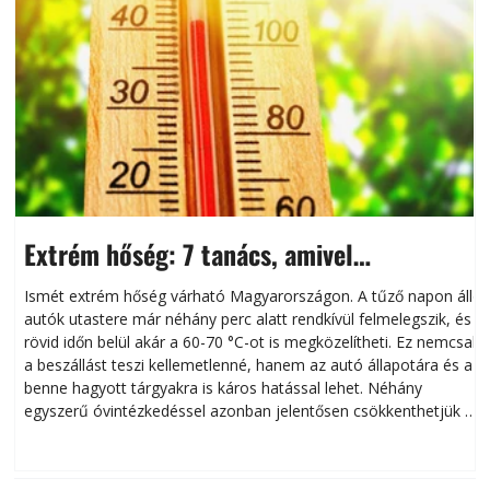
Extrém hőség: 7 tanács, amivel
megóvhatjuk autónkat a nyári károktól
Ismét extrém hőség várható Magyarországon. A tűző napon álló
autók utastere már néhány perc alatt rendkívül felmelegszik, és
rövid időn belül akár a 60-70 °C-ot is megközelítheti. Ez nemcsak
n
a beszállást teszi kellemetlenné, hanem az autó állapotára és a
benne hagyott tárgyakra is káros hatással lehet. Néhány
egyszerű óvintézkedéssel azonban jelentősen csökkenthetjük a
hőség káros hatásait.
l