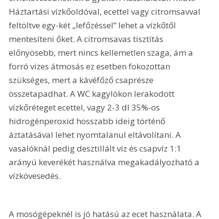
Háztartási vízkőoldóval, ecettel vagy citromsavval 
feltöltve egy-két „lefőzéssel” lehet a vízkőtől 
mentesíteni őket. A citromsavas tisztítás 
előnyösebb, mert nincs kellemetlen szaga, ám a 
forró vizes átmosás ez esetben fokozottan 
szükséges, mert a kávéfőző csaprésze 
összetapadhat. A WC kagylókon lerakodott 
vízkőréteget ecettel, vagy 2-3 dl 35%-os 
hidrogénperoxid hosszabb ideig történő 
áztatásával lehet nyomtalanul eltávolítani. A 
vasalóknál pedig desztillált víz és csapvíz 1:1 
arányú keverékét használva megakadályozható a 
vízkövesedés.
A mosógépeknél is jó hatású az ecet használata. A 