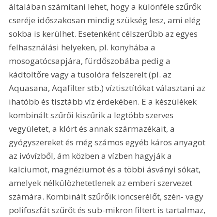
általában számítani lehet, hogy a különféle szűrők 
cseréje időszakosan mindig szükség lesz, ami elég 
sokba is kerülhet. Esetenként célszerűbb az egyes 
felhasználási helyeken, pl. konyhába a 
mosogatócsapjára, fürdőszobába pedig a 
kádtöltőre vagy a tusolóra felszerelt (pl. az 
Aquasana, Aqafilter stb.) víztisztítókat választani az 
ihatóbb és tisztább víz érdekében. E a készülékek 
kombinált szűrői kiszűrik a legtöbb szerves 
vegyületet, a klórt és annak származékait, a 
gyógyszereket és még számos egyéb káros anyagot 
az ivóvízből, ám közben a vízben hagyják a 
kalciumot, magnéziumot és a többi ásványi sókat, 
amelyek nélkülözhetetlenek az emberi szervezet 
számára. Kombinált szűrőik ioncserélőt, szén- vagy 
polifoszfát szűrőt és sub-mikron filtert is tartalmaz, 