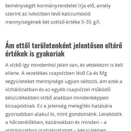
keménységét kormányrendelet írja elő, amely 
szerint az ivóvízben levő kalciumoxid 
mennyiségének két szélső értéke 5-35 g/l.
Ám ettől területenként jelentősen eltérő 
értékek is gyakoriak
A vízkő így mindenhol jelen van, és védekezni is kell 
ellene. A vezetékes csapvízben lévő Ca és Mg 
vegyületeket mennyisége ugyan változó, ám ezek a 
vízhálózatban és az egyéb csapvízzel működő 
készülékekben vízkő alakban mindenképpen 
kicsapódnak. Ez a jelenség melegítés hatására 
gyorsabban alakul ki, mint gondolnánk. Lerakódik 
a hőcserélőkben, kazánokban és minden – a 
vízhálózathoz csatlakoztatott – készülékben. 