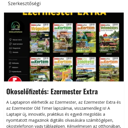
Szerkesztőségi
Okoselőfizetés: Ezermester Extra
A Laptapiron elérhetők az Ezermester, az Ezermester Extra és
az Ezermester Old Timer lapszámai, visszamenőleg is! A
Laptapir új, innovatív, praktikus és egyedi megoldás a
L
nyomtatott magazinok digitális olvasására számítógépen,
okostelefonon vagy táblagépen. Kényelmesen az otthonában,