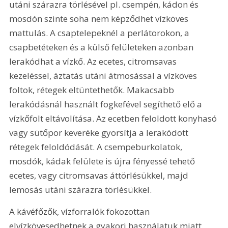
utáni szárazra törlésével pl. csempén, kádon és 
mosdón szinte soha nem képződhet vízköves 
mattulás. A csaptelepeknél a perlátorokon, a 
csapbetéteken és a külső felületeken azonban 
lerakódhat a vízkő. Az ecetes, citromsavas 
kezeléssel, áztatás utáni átmosással a vízköves 
foltok, rétegek eltüntethetők. Makacsabb 
lerakódásnál használt fogkefével segíthető elő a 
vízkőfolt eltávolítása. Az ecetben feloldott konyhasó 
vagy sütőpor keveréke gyorsítja a lerakódott 
rétegek feloldódását. A csempeburkolatok, 
mosdók, kádak felülete is újra fényessé tehető 
ecetes, vagy citromsavas áttörlésükkel, majd 
lemosás utáni szárazra törlésükkel.
A kávéfőzők, vízforralók fokozottan 
elvízkövesedhetnek a gyakori használatuk miatt. 