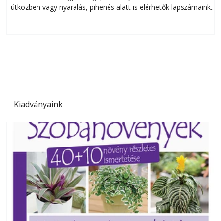
útközben vagy nyaralás, pihenés alatt is elérhetők lapszámaink.
ú
Bárhol, bármikor, akár külföldön élve vagy dolgozva is
B
olvashatók az Ezermester lapszámai. A Laptapir kényelmes
megoldás, mert: – t
Kiadványaink