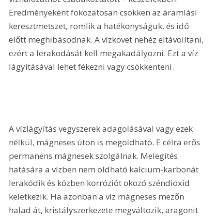
Eredményeként fokozatosan csökken az áramlási 
keresztmetszet, romlik a hatékonyságuk, és idő 
előtt meghibásodnak. A vízkövet nehéz eltávolítani, 
ezért a lerakodását kell megakadályozni. Ezt a víz 
lágyításával lehet fékezni vagy csökkenteni.
A vízlágyítás vegyszerek adagolásával vagy ezek 
nélkül, mágneses úton is megoldható. E célra erős 
permanens mágnesek szolgálnak. Melegítés 
hatására a vízben nem oldható kalcium-karbonát 
lerakódik és közben korróziót okozó széndioxid 
keletkezik. Ha azonban a víz mágneses mezőn 
halad át, kristályszerkezete megváltozik, aragonit 