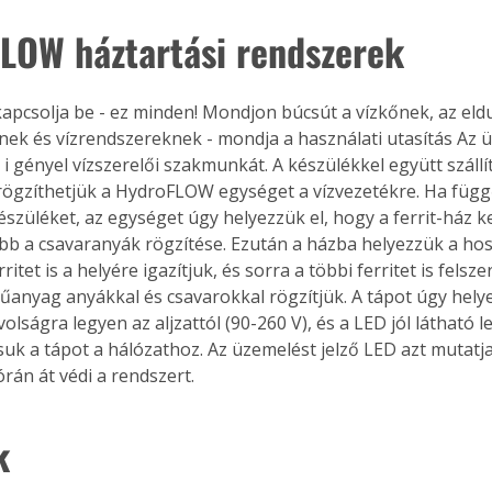
LOW háztartási rendszerek
, kapcsolja be - ez minden! Mondjon búcsút a vízkőnek, az eld
nek és vízrendszereknek - mondja a használati utasítás Az 
i gényel vízszerelői szakmunkát. A készülékkel együtt szállí
ögzíthetjük a HydroFLOW egységet a vízvezetékre. Ha függ
észüléket, az egységet úgy helyezzük el, hogy a ferrit-ház ke
bb a csavaranyák rögzítése. Ezután a házba helyezzük a hoss
ritet is a helyére igazítjuk, és sorra a többi ferritet is felsze
űanyag anyákkal és csavarokkal rögzítjük. A tápot úgy helye
olságra legyen az aljzattól (90-260 V), és a LED jól látható l
suk a tápot a hálózathoz. Az üzemelést jelző LED azt mutatja
rán át védi a rendszert.
k