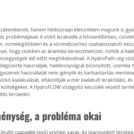
szakemberek, hanem hétköznapi életünkben magunk is gyak
és problémájával. A vízkő lerakódik a hőcserélőkben, csövek
n, vízmelegítőkben és a vízrendszerhez csatlakoztatott kés
e, hogy csökken az áramlási keresztmetszet, romlik a hat
szegységek idő előtt meghibásodnak. A HydroPath cég vízlá
világszerte használják, hatékonyságuk bizonyított, üzembe 
gyszerek használatát nem igénylik és karbantartás-mentese
ízkő kialakulását, eltávolítják a már kialakult lerakódást, és
 költségeket. A HydroFLOW vízlágyító készülék vezető termék
tés területén.
énység, a probléma okai
kihulló csapadék (eső) enyhén savas. Az iparosodott térsége