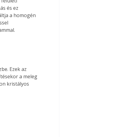
felületi 
ás és ez 
váltja a homogén 
ssel 
rammal.
be. Ezek az 
ítésekor a meleg 
on kristályos 