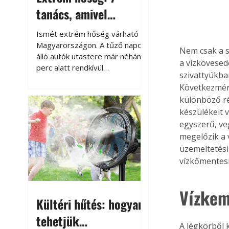
tanács, amivel
megóvhatjuk
Ismét extrém hőség várható
autónkat a nyári
Magyarországon. A tűző napon
Nem csak a 
álló autók utastere már néhány
károktól
a vízkövesed
perc alatt rendkívül
szivattyúkba
felmelegszik, és rövid időn belül
Következmény
akár a 60-70 °C-ot is
különböző ré
megközelítheti. Ez nemcsak a
készülékeit 
beszállást teszi kellemetlenné,
hanem az autó állapotára és a
egyszerű, ve
benne hagyott tárgyakra is
megelőzik a v
káros hatással lehet. Néhány
üzemeltetési
egyszerű óvintézkedéssel
vízkőmentesí
azonban jelentősen
csökkenthetjük a hőség káros
Vízkem
hatásait.
Kültéri hűtés: hogyan
tehetjük
A légkörből 