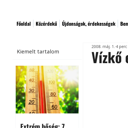
Főoldal
Közérdekű
Újdonságok, érdekességek
Bem
2008. máj. 1.
4 perc
Vízkő 
Kiemelt tartalom
Extrém hőség: 7