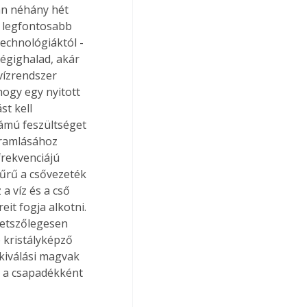
ban néhány hét 
W legfontosabb 
echnológiáktól - 
égighalad, akár 
vízrendszer 
ogy egy nyitott 
t kell 
ámú feszültséget 
áramlásához 
frekvenciájú 
yűrű a csővezeték 
a víz és a cső 
t fogja alkotni. 
tetszőlegesen 
 kristályképző 
kiválási magvak 
 a csapadékként 