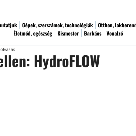
utatjuk
Gépek, szerszámok, technológiák
Otthon, lakberen
Életmód, egészség
Kismester
Barkács
Vonalzó
 olvasás
ellen: HydroFLOW