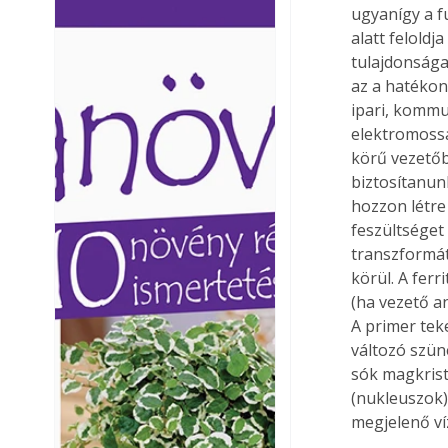
ugyanígy a fu
Ezermester lapszámai. A
Ezermester lapszámai
alatt felold
Laptapir kényelmes megoldás,
Laptapir kényelmes 
tulajdonsága
mert: – t
mert: – t
az a hatékon
ipari, kommu
elektromossá
körű vezetőb
biztosítanun
hozzon létre
feszültséget
transzformát
körül. A ferr
(ha vezető a
A primer tek
változó szüne
sók magkrist
(nukleuszok)
megjelenő ví