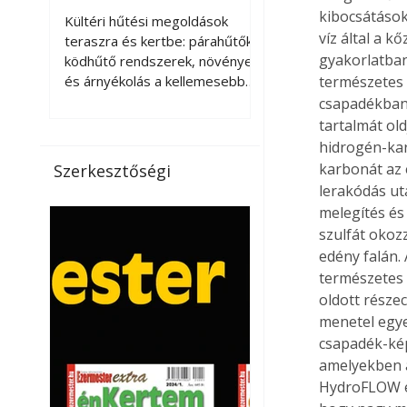
kellemesebbé a
kibocsátások
Kültéri hűtési megoldások
víz által a k
teraszt és a kertet?
teraszra és kertbe: párahűtők,
gyakorlatban
ködhűtő rendszerek, növények
és árnyékolás a kellemesebb
természetes 
nyári mikroklímáért. A kültéri
csapadékban 
hűtés kérdése az utóbbi
tartalmát ol
években egyre nagyobb
hidrogén-kar
jelentőséget kapott, ahogy a
karbonát az 
Szerkesztőségi
nyári hőhullámok gyakoribbá és
lerakódás ut
intenzívebbé váltak. Míg
melegítés és
korábban elsősorban a beltéri
szulfát okoz
klímaberendezések jelentették
edény falán.
a megoldást a meleg ellen, ma
természetes
már egyre többen keresnek
oldott része
olyan kültéri hűtési
lehetőségeket is, amelyek a
menetel egye
teraszok, erkélyek, kertek vagy
csapadék-kép
vendégl
amelyekben a
HydroFLOW egy