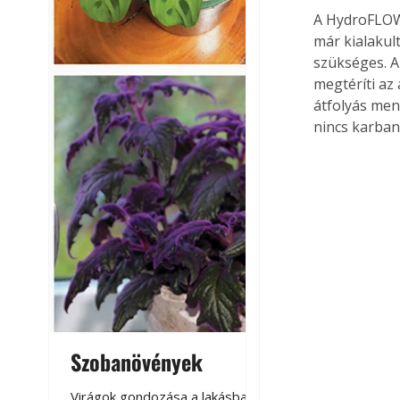
A HydroFLOW 
már kialakul
szükséges. Az
megtéríti az
átfolyás men
nincs karban
Szobanövények
Virágoskert: k
teraszon, laká
Virágok gondozása a lakásban,