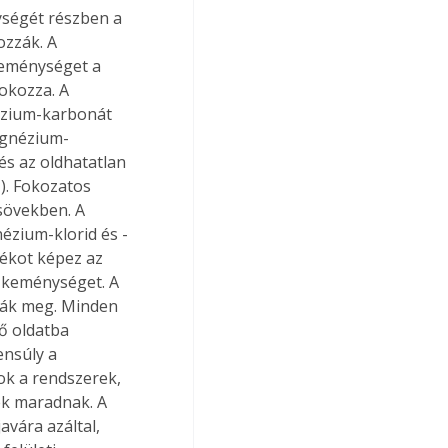
ységét részben a 
ozzák. A 
keménységet a 
okozza. A 
ézium-karbonát 
agnézium-
és az oldhatatlan 
). Fokozatos 
sövekben. A 
ézium-klorid és -
ékot képez az 
zkeménységet. A 
ják meg. Minden 
ő oldatba 
nsúly a 
ok a rendszerek, 
ek maradnak. A 
avára azáltal, 