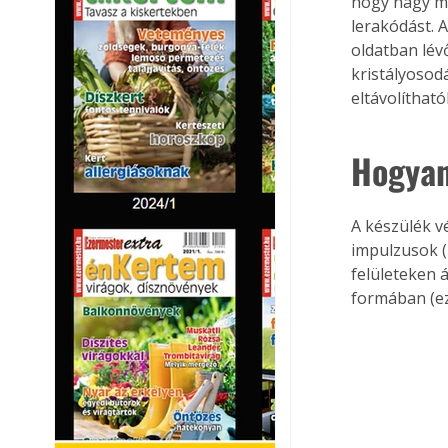
hogy nagy me
lerakódást. A
oldatban lév
kristályosodá
eltávolíthat
Hogya
A készülék v
impulzusok (
felületeken 
formában (ez