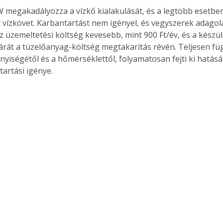
megakadályozza a vízkő kialakulását, és a legtöbb esetben f
t vízkövet. Karbantartást nem igényel, és vegyszerek adagol
 üzemeltetési költség kevesebb, mint 900 Ft/év, és a készülé
 árát a tüzelőanyag-költség megtakarítás révén. Teljesen fü
nyiségétől és a hőmérséklettől, folyamatosan fejti ki hatásá
tartási igénye.
ertben,
Gyógyító növények: a
sban
természet kincsei az