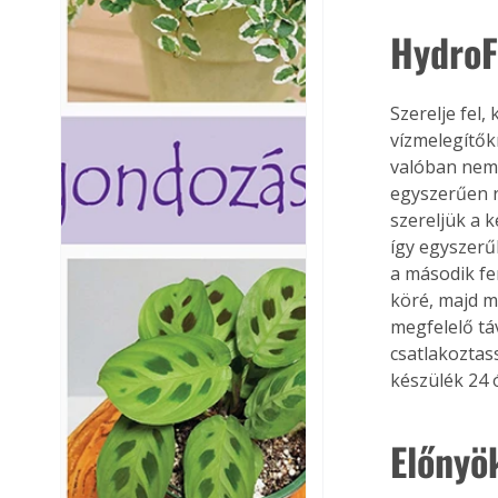
HydroF
Szerelje fel
vízmelegítők
valóban nem 
egyszerűen r
szereljük a k
így egyszerű
a második fer
köré, majd m
megfelelő táv
csatlakoztas
készülék 24 ó
Előnyö