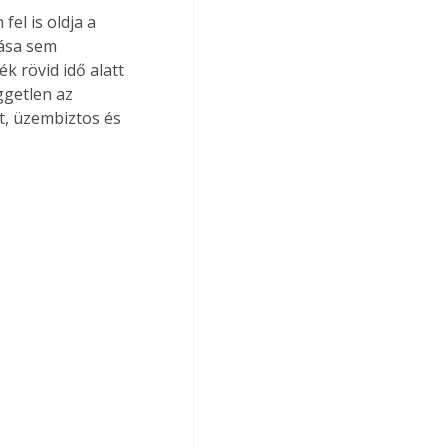
el is oldja a 
ása sem 
k rövid idő alatt 
ggetlen az 
t, üzembiztos és 