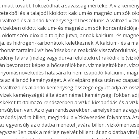
 miatt tovább fokozódhat a savasság mértéke. A víz kemén
őzetekből és a talajból kioldott kalcium és magnézium sók ok
 változó és állandó keménységről beszélünk. A változó víz
vizekben oldott kalcium- és magnézium sók koncentrációja 
oldott szén-dioxid a talajba jutva, annak kalcium- és magn
dja, és hidrogén-karbonátok keletkeznek. A kalcium- és a m
bonát tartalmú víz hevítésekor e reakciók visszafordulnak, 
edény falára (meleg vagy durva felületekre) rakódik le (vízkő
án bevonatot képez a hőcserélőkben, vízmelegítőkben, vízc
 nyomásnövekedés hatására ki nem csapódó kalcium-, magn
za az állandó keménységet. A víz elpárolgása után ez csapad
 A változó és állandó keménység összege együtt adja az öss
 vizek keménységét általában német keménységi fokban ad
cskéket tartalmazó rendszerben a vízkő kicsapódás és a vízk
nsúlyban van. Az olyan rendszerekben, amelyekben az egye
ződés javára billen, megindul a vízkövesedés folyamata. Az
z egyensúly az oldatba menetel javára billen, vízkőmentes
szerűen csak a mérleg nyelvét billenti át az oldatba vitel j