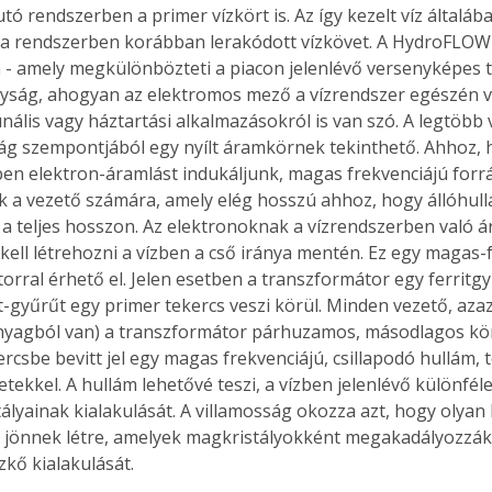
tó rendszerben a primer vízkört is. Az így kezelt víz általá
. A
ja a rendszerben korábban lerakódott vízkövet. A HydroFLO
megoldás,
 - amely megkülönbözteti a piacon jelenlévő versenyképes t
yság, ahogyan az elektromos mező a vízrendszer egészén v
nális vagy háztartási alkalmazásokról is van szó. A legtöbb 
g szempontjából egy nyílt áramkörnek tekinthető. Ahhoz, h
en elektron-áramlást indukáljunk, magas frekvenciájú forrás
k a vezető számára, amely elég hosszú ahhoz, hogy állóhull
 a teljes hosszon. Az elektronoknak a vízrendszerben való 
 kell létrehozni a vízben a cső iránya mentén. Ez egy magas-
orral érhető el. Jelen esetben a transzformátor egy ferritg
it-gyűrűt egy primer tekercs veszi körül. Minden vezető, azaz 
nyagból van) a transzformátor párhuzamos, másodlagos körei
ercsbe bevitt jel egy magas frekvenciájú, csillapodó hullám, 
tekkel. A hullám lehetővé teszi, a vízben jelenlévő különféle
ályainak kialakulását. A villamosság okozza azt, hogy olyan 
 jönnek létre, amelyek magkristályokként megakadályozzák
zkő kialakulását.