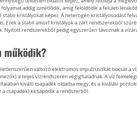
nnyiségű telítetlen oldatot képez, amely feloldja a meglévő 
 folyamat addig ismétlődik, amíg feloldódik a felületi lerakód
ő stabil kristályokat képez. A heterogén kristályosodást fel
s. Ezek a stabil amorf kristályok a zárt rendszerekből szűré
ók. Nyitott rendszerekből pedig egyszerűen távoznak a vízá
n működik?
életlenszerűen változó elektromos impulzusokat bocsát a víz
mezők) a teljes vízrendszeren végighaladnak. A víz felmeleg
általában kiváló csapadék oldatba megy, és a kiválási pontok
 a csapadék) kicsapódik a rendszerből. 