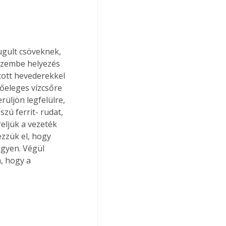
ugult csöveknek, 
üzembe helyezés 
tott hevederekkel 
őeleges vízcsőre 
rüljön legfelülre, 
zú ferrit- rudat, 
reljük a vezeték 
zzük el, hogy 
egyen. Végül 
, hogy a 