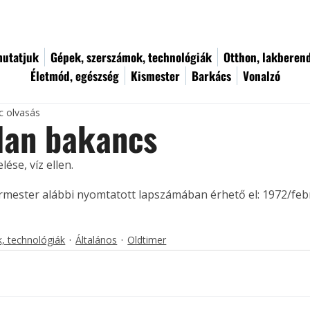
utatjuk
Gépek, szerszámok, technológiák
Otthon, lakberen
Életmód, egészség
Kismester
Barkács
Vonalzó
c olvasás
lan bakancs
ése, víz ellen. 
ermester alábbi nyomtatott lapszámában érhető el: 1972/feb
, technológiák
Általános
Oldtimer