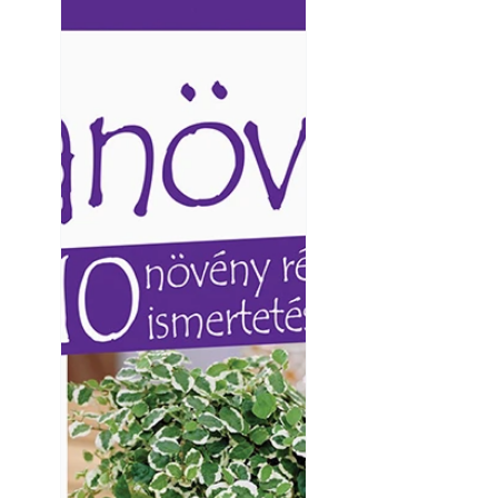
Ezermester lapszámai. A
Ezermester lapszámai
Laptapir kényelmes megoldás,
Laptapir kényelmes 
mert: – t
mert: – t