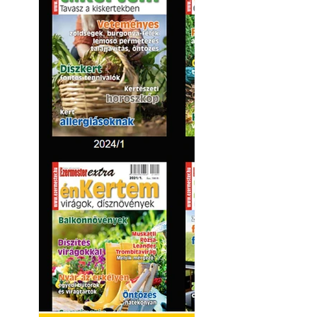
Kültéri hűtés: ho
a teraszt és a ker