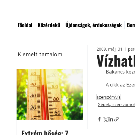
Főoldal
Közérdekű
Újdonságok, érdekességek
Bem
2009. máj. 31.
1 per
Vízhat
Kiemelt tartalom
Bakancs kezel
A cikk az Ez
szerszám
víz
Gépek, szerszámok
Extrém hőség: 7