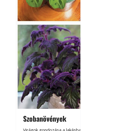
Szobanövények
Virágoskert: k
teraszon, laká
Virágok gondozása a lakásban,