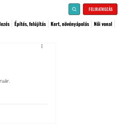
FELIRATKOZÁS
dezés
Építés, felújítás
Kert, növényápolás
Női vonal
ruár.