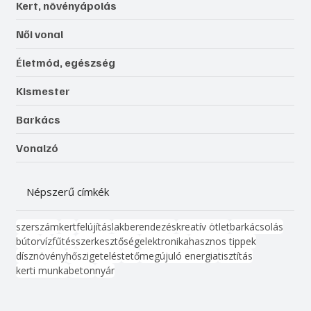
Kert, növényápolás
Női vonal
Életmód, egészség
Kismester
Barkács
Vonalzó
Népszerű címkék
szerszám
kert
felújítás
lakberendezés
kreatív ötlet
barkácsolás
bútor
víz
fűtés
szerkesztőség
elektronika
hasznos tippek
dísznövény
hőszigetelés
tető
megújuló energia
tisztítás
kerti munka
beton
nyár