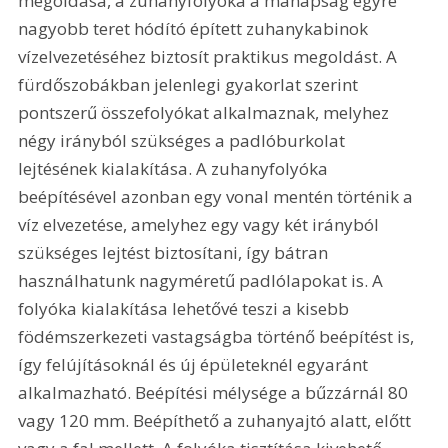
megoldása, a zuhanyfolyóka a manapság egyre 
nagyobb teret hódító épített zuhanykabinok 
vízelvezetéséhez biztosít praktikus megoldást. A 
fürdőszobákban jelenlegi gyakorlat szerint 
pontszerű összefolyókat alkalmaznak, melyhez 
négy irányból szükséges a padlóburkolat 
lejtésének kialakítása. A zuhanyfolyóka 
beépítésével azonban egy vonal mentén történik a 
víz elvezetése, amelyhez egy vagy két irányból 
szükséges lejtést biztosítani, így bátran 
használhatunk nagyméretű padlólapokat is. A 
folyóka kialakítása lehetővé teszi a kisebb 
födémszerkezeti vastagságba történő beépítést is, 
így felújításoknál és új épületeknél egyaránt 
alkalmazható. Beépítési mélysége a bűzzárnál 80 
vagy 120 mm. Beépíthető a zuhanyajtó alatt, előtt 