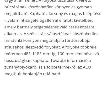
vagy a fal mellett. A folyóka tisztítása kivehető 
bűzzárának köszönhetően könnyen és gyorsan 
megoldható. Kapható alacsony és magas beépítésű 
-, valamint szigetelőgallérral ellátott kivitelben, 
amely bármely szigeteléshez való csatlakozásra 
alkalmas. A széles rácsválasztéknak köszönhetően 
mindenki könnyen megtalálja a fürdőszobája 
stílusához illeszkedő folyókát. A folyóka többféle 
méretben 485-1185 mm-ig, 100 mm-ként növekvő 
hosszúságban kapható. További információ a 
zuhanyfolyókáról és a többi termékről az ACO 
megújult honlapján található.