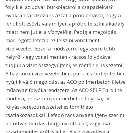
folyik el az udvar burkolatáról a csapadékvíz? 
Gyakran találkozunk azzal a problémával, hogy a 
lehullott esővíz valamilyen apróbb felszíni akadály 
miatt nem jut el a víznyelőig. Pedig a megoldás 
már régóta létezik: ez felszíni vonalmenti 
vízelvezetés. Ezzel a módszerrel egyszerre több 
helyről - egy vonal mentén - rácsos folyókával 
tudjuk a vizet összegyűjteni, és rögtön el is vezetni. 
A ház körüli vízelvezetésben, park- és kertépítésben 
nyújt kiváló megoldást az ACO polimerbeton illetve 
műanyag folyókarendszere. Az ACO SELF Euroline 
modern, öntisztuló polimerbeton folyóka, "V" 
folyás-keresztmetszettel és tömíthető 
csatlakozásokkal. Lefedő rács anyaga igény szerint 
öntöttvas bordás, horganyzott acél, vagy akár 
rozsdamentes acél is lehet. A víz kivezetése a 