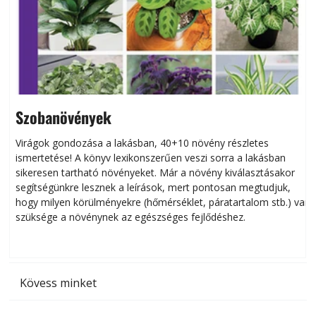
Szobanövények
Virágok gondozása a lakásban, 40+10 növény részletes
ismertetése! A könyv lexikonszerűen veszi sorra a lakásban
s
sikeresen tart­ha­tó növényeket. Már a növény kiválasztásakor
h
segítségünkre lesznek a leírások, mert pontosan megtudjuk,
k
hogy milyen körülményekre (hőmérséklet, páratartalom stb.) van
szüksége a növénynek az egészséges fejlődéshez.
t
Kövess minket