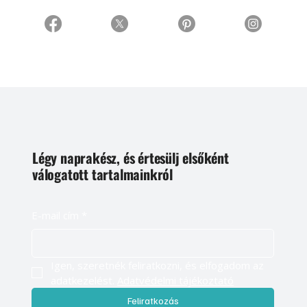
Légy naprakész, és értesülj elsőként
válogatott tartalmainkról
E-mail cím
*
Igen, szeretnék feliratkozni, és elfogadom az 
adatkezelést. 
Adatvédelmi tájékoztató
Feliratkozás