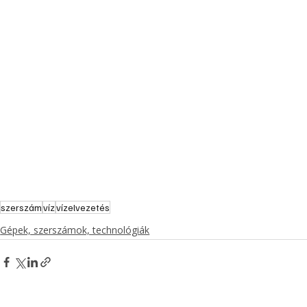
szerszám
víz
vízelvezetés
Gépek, szerszámok, technológiák