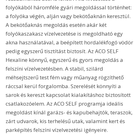
folyókából háromféle gyári megoldással történhet: 
a folyóka végén, alján vagy bekötőaknán keresztül. 
A bekötőaknás megoldás esetén akár két 
folyókaszakasz vízelvezetése is megoldható egy 
akna használatával, a beépített hordalékfogó vödör 
pedig egyszerű tisztítást biztosít. Az ACO SELF 
Hexaline könnyű, egyszerű és gyors megoldás a 
felszíni vízelvezetésben. A stabil, szilárd 
méhsejtszerű test fém vagy műanyag rögzíthető 
ráccsal kerül forgalomba. Szerelését könnyíti a 
sarok és kereszt kapcsolat kialakításhoz biztosított 
csatlakozóelem. Az ACO SELF programja ideális 
megoldást kínál garázs- és kapubehajtók, teraszok, 
zárt udvarok, kis terhelésű utak, valamint kert és 
parképítés felszíni vízelvezetési igényeire.