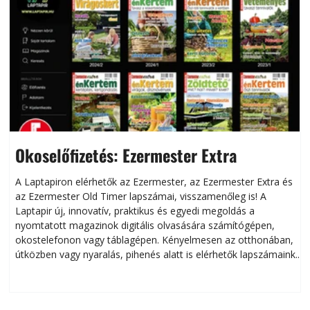
Okoselőfizetés: Ezermester Extra
A Laptapiron elérhetők az Ezermester, az Ezermester Extra és
az Ezermester Old Timer lapszámai, visszamenőleg is! A
Laptapir új, innovatív, praktikus és egyedi megoldás a
L
nyomtatott magazinok digitális olvasására számítógépen,
okostelefonon vagy táblagépen. Kényelmesen az otthonában,
útközben vagy nyaralás, pihenés alatt is elérhetők lapszámaink.
ú
Bárhol, bármikor, akár külföldön élve vagy dolgozva is
B
olvashatók az Ezermester lapszámai. A Laptapir kényelmes
megoldás, mert: – t