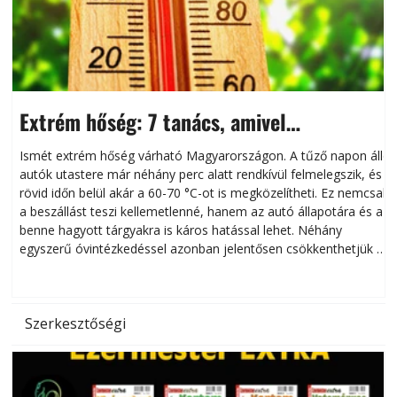
Extrém hőség: 7 tanács, amivel
megóvhatjuk autónkat a nyári károktól
Ismét extrém hőség várható Magyarországon. A tűző napon álló
autók utastere már néhány perc alatt rendkívül felmelegszik, és
rövid időn belül akár a 60-70 °C-ot is megközelítheti. Ez nemcsak
n
a beszállást teszi kellemetlenné, hanem az autó állapotára és a
benne hagyott tárgyakra is káros hatással lehet. Néhány
egyszerű óvintézkedéssel azonban jelentősen csökkenthetjük a
hőség káros hatásait.
l
Szerkesztőségi