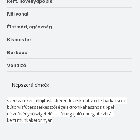
Kert, növényápolás
Női vonal
Életmód, egészség
Kismester
Barkács
Vonalzó
Népszerű címkék
szerszám
kert
felújítás
lakberendezés
kreatív ötlet
barkácsolás
bútor
víz
fűtés
szerkesztőség
elektronika
hasznos tippek
dísznövény
hőszigetelés
tető
megújuló energia
tisztítás
kerti munka
beton
nyár