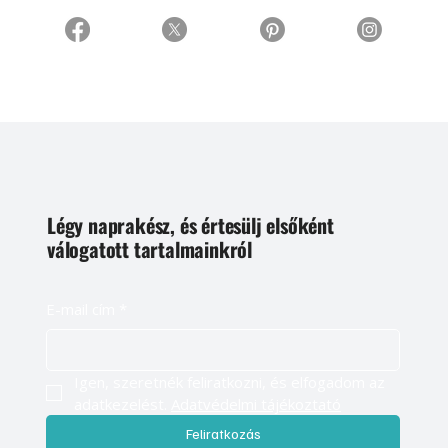
Légy naprakész, és értesülj elsőként
válogatott tartalmainkról
E-mail cím
*
Igen, szeretnék feliratkozni, és elfogadom az 
adatkezelést. 
Adatvédelmi tájékoztató
Feliratkozás