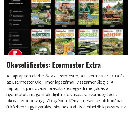
Okoselőfizetés: Ezermester Extra
A Laptapiron elérhetők az Ezermester, az Ezermester Extra és
az Ezermester Old Timer lapszámai, visszamenőleg is! A
Laptapir új, innovatív, praktikus és egyedi megoldás a
L
nyomtatott magazinok digitális olvasására számítógépen,
okostelefonon vagy táblagépen. Kényelmesen az otthonában,
útközben vagy nyaralás, pihenés alatt is elérhetők lapszámaink.
ú
Bárhol, bármikor, akár külföldön élve vagy dolgozva is
B
olvashatók az Ezermester lapszámai. A Laptapir kényelmes
megoldás, mert: – t