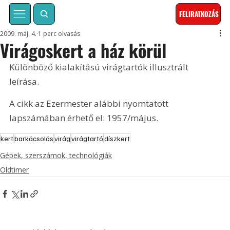
FELIRATKOZÁS
2009. máj. 4.
1 perc olvasás
Virágoskert a ház körül
Különböző kialakítású virágtartók illusztrált 
leírása. 
A cikk az Ezermester alábbi nyomtatott 
lapszámában érhető el: 1957/május.
kert
barkácsolás
virág
virágtartó
díszkert
Gépek, szerszámok, technológiák
Oldtimer