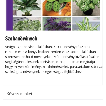
Szobanövények
Virágok gondozása a lakásban, 40+10 növény részletes
ismertetése! A könyv lexikonszerűen veszi sorra a lakásban
s
sikeresen tart­ha­tó növényeket. Már a növény kiválasztásakor
h
segítségünkre lesznek a leírások, mert pontosan megtudjuk,
k
hogy milyen körülményekre (hőmérséklet, páratartalom stb.) van
szüksége a növénynek az egészséges fejlődéshez.
t
Kövess minket