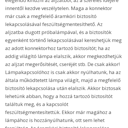
elegendő kihúzni az aljzatból, az a szerelés idejére 
innentől kezdve veszélytelen. Maga a konnektor 
már csak a megfelelő áramköri biztosító 
lekapcsolásával feszültségmentesíthető. Az 
aljzatba dugott próbalámpával, és a biztosítók 
egyenként történő lekapcsolásával kereshetjük meg 
az adott konnektorhoz tartozó biztosítót; ha az 
addig világító lámpa elalszik, akkor megkezdhetjük 
az aljzat megerősítését, cseréjét stb. De csak akkor! 
Lámpakapcsolóhoz is csak akkor nyúlhatunk, ha az 
általa működtetett lámpa világít, majd a megfelelő 
biztosító lekapcsolása után elalszik. Akkor biztosak 
lehetünk abban, hogy a hozzá tartozó biztosítót 
találtuk meg, és a kapcsolót 
feszültségmentesítettük. Ekkor már magához a 
lámpához is hozzányúlhatunk, ott sem lehet 