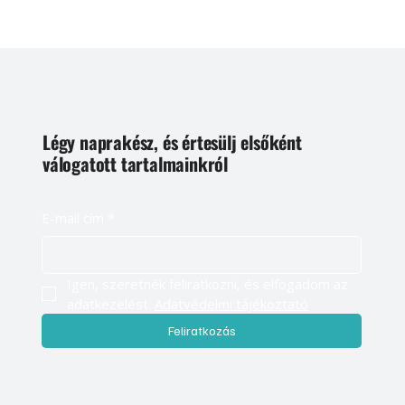
Légy naprakész, és értesülj elsőként
válogatott tartalmainkról
E-mail cím
*
Igen, szeretnék feliratkozni, és elfogadom az 
adatkezelést. 
Adatvédelmi tájékoztató
Feliratkozás