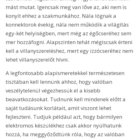
mást mutat. Igencsak meg van lőve az, aki nem is 
konyít ehhez a szakmunkához. Nála lógnak a 
konnektorok évekig, nála nem működik a világítás 
egy-két helyiségben, mert még az égőcseréhez sem 
mer hozzáfogni. Alapszinten tehát mégiscsak érteni 
kell a villanyszereléshez, mert egy izzócseréhez nem 
lehet villanyszerelőt hívni.
A legfontosabb alapismeretekkel természetesen 
tisztában kell lennünk ahhoz, hogy valóban 
veszélytelenül végezhessük el a kisebb 
beavatkozásokat. Tudnunk kell mindenek előtt a 
saját tudásunk korlátait, amit viszont lehet 
fejleszteni. Tudjuk például azt, hogy bármilyen 
elektromos készülékhez csak akkor nyúlhatunk 
hozzá, ha meggyőződtünk róla, hogy az valóban 