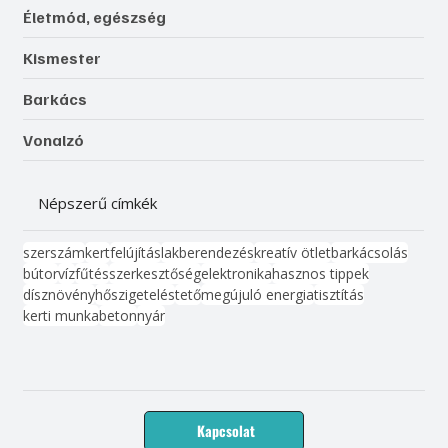
Életmód, egészség
Kismester
Barkács
Vonalzó
Népszerű címkék
szerszám
kert
felújítás
lakberendezés
kreatív ötlet
barkácsolás
bútor
víz
fűtés
szerkesztőség
elektronika
hasznos tippek
dísznövény
hőszigetelés
tető
megújuló energia
tisztítás
kerti munka
beton
nyár
Kapcsolat