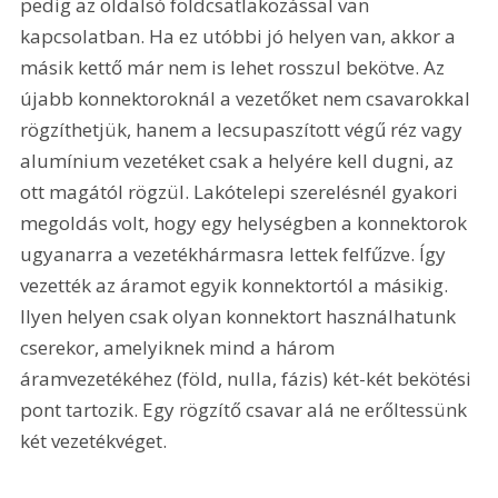
pedig az oldalsó földcsatlakozással van 
kapcsolatban. Ha ez utóbbi jó helyen van, akkor a 
másik kettő már nem is lehet rosszul bekötve. Az 
újabb konnektoroknál a vezetőket nem csavarokkal 
rögzíthetjük, hanem a lecsupaszított végű réz vagy 
alumínium vezetéket csak a helyére kell dugni, az 
ott magától rögzül. Lakótelepi szerelésnél gyakori 
megoldás volt, hogy egy helységben a konnektorok 
ugyanarra a vezetékhármasra lettek felfűzve. Így 
vezették az áramot egyik konnektortól a másikig. 
Ilyen helyen csak olyan konnektort használhatunk 
cserekor, amelyiknek mind a három 
áramvezetékéhez (föld, nulla, fázis) két-két bekötési 
pont tartozik. Egy rögzítő csavar alá ne erőltessünk 
két vezetékvéget.