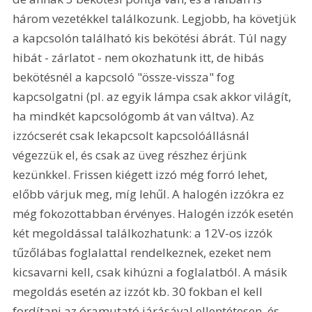
három vezetékkel találkozunk. Legjobb, ha követjük 
a kapcsolón található kis bekötési ábrát. Túl nagy 
hibát - zárlatot - nem okozhatunk itt, de hibás 
bekötésnél a kapcsoló "össze-vissza" fog 
kapcsolgatni (pl. az egyik lámpa csak akkor világít, 
ha mindkét kapcsológomb át van váltva). Az 
izzócserét csak lekapcsolt kapcsolóállásnál 
végezzük el, és csak az üveg részhez érjünk 
kezünkkel. Frissen kiégett izzó még forró lehet, 
előbb várjuk meg, míg lehűl. A halogén izzókra ez 
még fokozottabban érvényes. Halogén izzók esetén 
két megoldással találkozhatunk: a 12V-os izzók 
tűzőlábas foglalattal rendelkeznek, ezeket nem 
kicsavarni kell, csak kihúzni a foglalatból. A másik 
megoldás esetén az izzót kb. 30 fokban el kell 
fordítani az óramutató járásával ellentétesen, és 