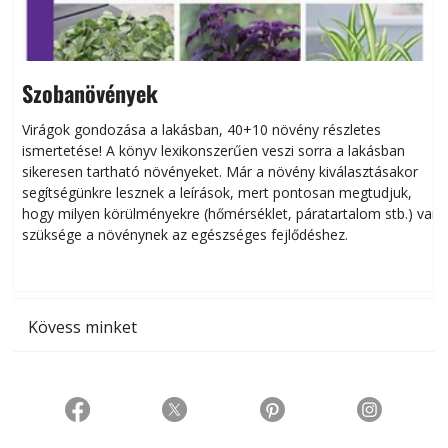
Szobanövények
Virágok gondozása a lakásban, 40+10 növény részletes
ismertetése! A könyv lexikonszerűen veszi sorra a lakásban
s
sikeresen tart­ha­tó növényeket. Már a növény kiválasztásakor
h
segítségünkre lesznek a leírások, mert pontosan megtudjuk,
k
hogy milyen körülményekre (hőmérséklet, páratartalom stb.) van
szüksége a növénynek az egészséges fejlődéshez.
t
Kövess minket