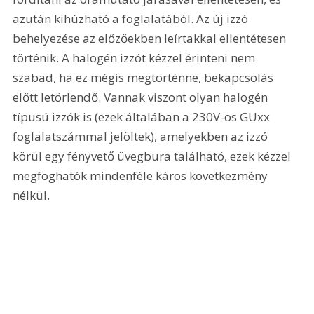
azután kihúzható a foglalatából. Az új izzó 
behelyezése az előzőekben leírtakkal ellentétesen 
történik. A halogén izzót kézzel érinteni nem 
szabad, ha ez mégis megtörténne, bekapcsolás 
előtt letörlendő. Vannak viszont olyan halogén 
típusú izzók is (ezek általában a 230V-os GUxx 
foglalatszámmal jelöltek), amelyekben az izzó 
körül egy fényvető üvegbura található, ezek kézzel 
megfoghatók mindenféle káros következmény 
nélkül.