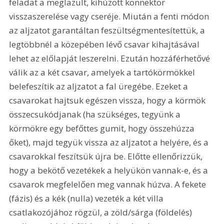
feladat a meglazult, kihúzott konnektor 
visszaszerelése vagy cseréje. Miután a fenti módon 
az aljzatot garantáltan feszültségmentesítettük, a 
legtöbbnél a közepében lévő csavar kihajtásával 
lehet az előlapját leszerelni. Ezután hozzáférhetővé 
válik az a két csavar, amelyek a tartókörmökkel 
belefeszítik az aljzatot a fal üregébe. Ezeket a 
csavarokat hajtsuk egészen vissza, hogy a körmök 
összecsukódjanak (ha szükséges, tegyünk a 
körmökre egy befőttes gumit, hogy összehúzza 
őket), majd tegyük vissza az aljzatot a helyére, és a 
csavarokkal feszítsük újra be. Előtte ellenőrizzük, 
hogy a bekötő vezetékek a helyükön vannak-e, és a 
csavarok megfelelően meg vannak húzva. A fekete 
(fázis) és a kék (nulla) vezeték a két villa 
csatlakozójához rögzül, a zöld/sárga (földelés) 