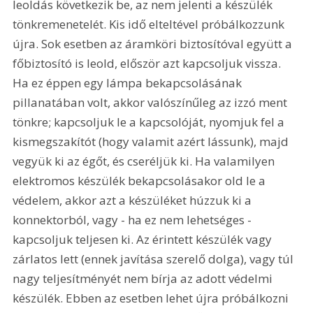
leoldás következik be, az nem jelenti a készülék 
tönkremenetelét. Kis idő elteltével próbálkozzunk 
újra. Sok esetben az áramköri biztosítóval együtt a 
főbiztosító is leold, először azt kapcsoljuk vissza. 
Ha ez éppen egy lámpa bekapcsolásának 
pillanatában volt, akkor valószínűleg az izzó ment 
tönkre; kapcsoljuk le a kapcsolóját, nyomjuk fel a 
kismegszakítót (hogy valamit azért lássunk), majd 
vegyük ki az égőt, és cseréljük ki. Ha valamilyen 
elektromos készülék bekapcsolásakor old le a 
védelem, akkor azt a készüléket húzzuk ki a 
konnektorból, vagy - ha ez nem lehetséges - 
kapcsoljuk teljesen ki. Az érintett készülék vagy 
zárlatos lett (ennek javítása szerelő dolga), vagy túl 
nagy teljesítményét nem bírja az adott védelmi 
készülék. Ebben az esetben lehet újra próbálkozni 