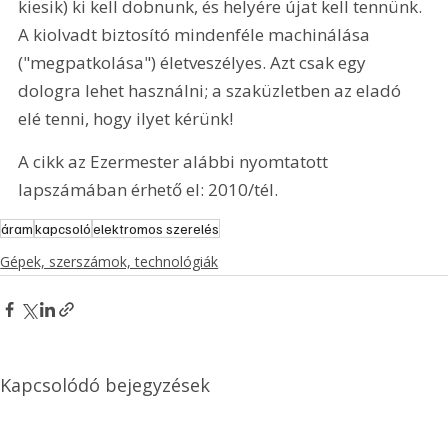
kiesik) ki kell dobnunk, és helyére újat kell tennünk. 
A kiolvadt biztosító mindenféle machinálása 
("megpatkolása") életveszélyes. Azt csak egy 
dologra lehet használni; a szaküzletben az eladó 
elé tenni, hogy ilyet kérünk!
A cikk az Ezermester alábbi nyomtatott 
lapszámában érhető el: 2010/tél.
áram
kapcsoló
elektromos szerelés
Gépek, szerszámok, technológiák
Kapcsolódó bejegyzések