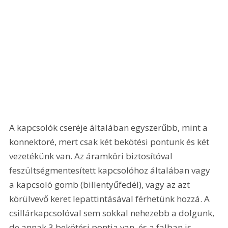
A kapcsolók cseréje általában egyszerűbb, mint a 
konnektoré, mert csak két bekötési pontunk és két 
vezetékünk van. Az áramköri biztosítóval 
feszültségmentesített kapcsolóhoz általában vagy 
a kapcsoló gomb (billentyűfedél), vagy az azt 
körülvevő keret lepattintásával férhetünk hozzá. A 
csillárkapcsolóval sem sokkal nehezebb a dolgunk, 
de annak 3 bekötési pontja van, és a falban is 