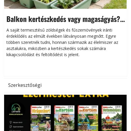
Balkon kertészkedés vagy magaságyás?
Helytakarékos kertészkedés
A saját termesztésű zöldségek és fűszernövények iránti
érdeklődés az elmúlt években látványosan megnőtt. Egyre
többen szeretnék tudni, honnan származik az élelmiszer az
l
asztalukra, miközben a kertészkedés sokak számára
kikapcsolódást és feltöltődést is jelent.
é
d
Szerkesztőségi