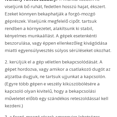
viseljünk bő ruhát, fedetlen hosszú hajat, ékszert. 
Ezeket könnyen bekaphatják a forgó-mozgó 
géprészek. Viseljünk megfelelő cipőt. tartsuk 
rendben a környezetet, alakítsunk ki stabil, 
kényelmes munkaállást. A gépek esetenkénti 
beszorulása, vagy éppen ellenkezőleg kivágódása 
miatti egyensúlyvesztés súlyos sérüléseket okozhat. 
2. kerüljük el a gép véletlen bekapcsolódását. A 
gépet hordozva, vagy amikor a csatlakozó dugót az 
aljzatba dugjuk, ne tartsuk ujjunkat a kapcsolón. 
(Egyre több gépen e veszély kiküszöbölésére a 
kapcsoló olyan kivitelű, hogy a bekapcsolási 
műveletet előbb egy szándékos reteszoldással kell 
kezdeni.) 
3. a forgó-mozgó részek amennyire lehetséges 