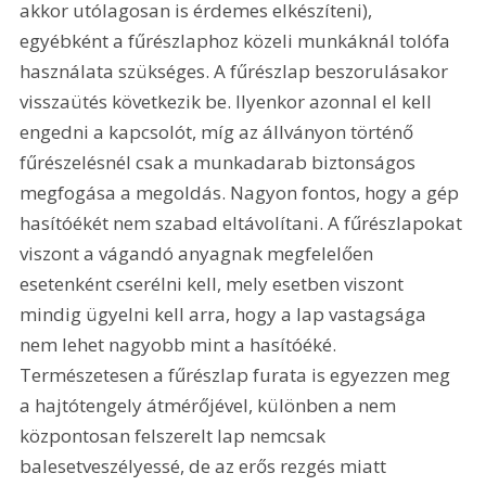
akkor utólagosan is érdemes elkészíteni), 
egyébként a fűrészlaphoz közeli munkáknál tolófa 
használata szükséges. A fűrészlap beszorulásakor 
visszaütés következik be. Ilyenkor azonnal el kell 
engedni a kapcsolót, míg az állványon történő 
fűrészelésnél csak a munkadarab biztonságos 
megfogása a megoldás. Nagyon fontos, hogy a gép 
hasítóékét nem szabad eltávolítani. A fűrészlapokat 
viszont a vágandó anyagnak megfelelően 
esetenként cserélni kell, mely esetben viszont 
mindig ügyelni kell arra, hogy a lap vastagsága 
nem lehet nagyobb mint a hasítóéké. 
Természetesen a fűrészlap furata is egyezzen meg 
a hajtótengely átmérőjével, különben a nem 
központosan felszerelt lap nemcsak 
balesetveszélyessé, de az erős rezgés miatt 