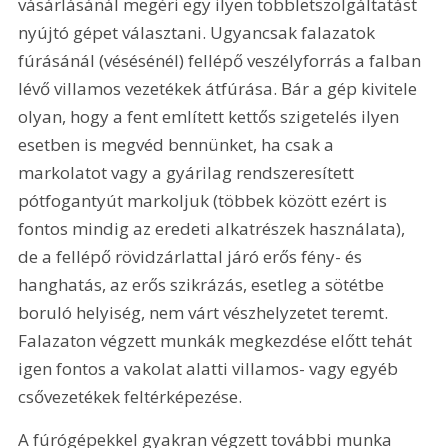
vásárlásánál megéri egy ilyen többletszolgáltatást 
nyújtó gépet választani. Ugyancsak falazatok 
fúrásánál (vésésénél) fellépő veszélyforrás a falban 
lévő villamos vezetékek átfúrása. Bár a gép kivitele 
olyan, hogy a fent említett kettős szigetelés ilyen 
esetben is megvéd bennünket, ha csak a 
markolatot vagy a gyárilag rendszeresített 
pótfogantyút markoljuk (többek között ezért is 
fontos mindig az eredeti alkatrészek használata), 
de a fellépő rövidzárlattal járó erős fény- és 
hanghatás, az erős szikrázás, esetleg a sötétbe 
boruló helyiség, nem várt vészhelyzetet teremt. 
Falazaton végzett munkák megkezdése előtt tehát 
igen fontos a vakolat alatti villamos- vagy egyéb 
csővezetékek feltérképezése.
A fúrógépekkel gyakran végzett további munka 