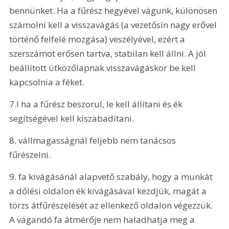
bennünket. Ha a fűrész hegyével vágunk, különösen 
számolni kell a visszavágás (a vezetősín nagy erővel 
történő felfelé mozgása) veszélyével, ezért a 
szerszámot erősen tartva, stabilan kell állni. A jól 
beállított ütközőlapnak visszavágáskor be kell 
kapcsolnia a féket. 
7.l ha a fűrész beszorul, le kell állítani és ék 
segítségével kell kiszabadítani. 
8. vállmagasságnál feljebb nem tanácsos 
fűrészelni. 
9. fa kivágásánál alapvető szabály, hogy a munkát 
a dőlési oldalon ék kivágásával kezdjük, magát a 
törzs átfűrészelését az ellenkező oldalon végezzük. 
A vágandó fa átmérője nem haladhatja meg a 