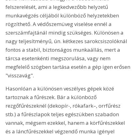
felszerelését, ami a legkedvezőbb helyzetű 
munkavégzés céljából különböző helyzetekben 
rögzíthető. A védőszemüveg viselése ennél a 
szerszámfajtánál mindig szükséges. Különösen a 
nagy teljesítményű, ún. kétkezes sarokcsiszolóknál 
fontos a stabil, biztonságos munkaállás, mert a 
tárcsa esetenkénti megszorulása, vagy nem 
megfelelő szögben tartása esetén a gép igen erősen 
"visszavág".
Hasonlóan a különösen veszélyes gépek közé 
tartoznak a fűrészek. Bár a különböző 
rezgőfűrészeknél (dekopír-, rókafark–, orrfűrész 
stb.) a fűrészlapok teljes egészükben szabadon 
vannak, mégsem ezekkel, hanem a körfűrészekkel 
és a láncfűrészekkel végzendő munka igényel 