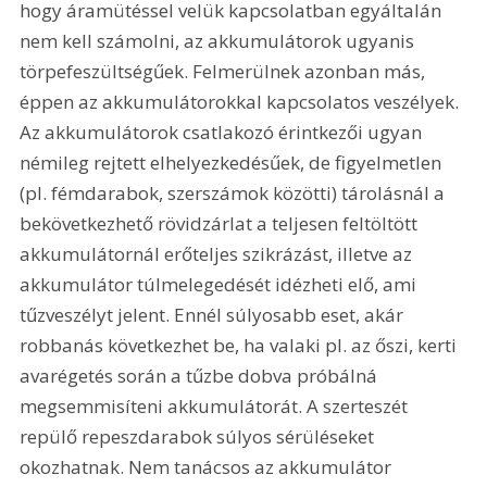
hogy áramütéssel velük kapcsolatban egyáltalán 
nem kell számolni, az akkumulátorok ugyanis 
törpefeszültségűek. Felmerülnek azonban más, 
éppen az akkumulátorokkal kapcsolatos veszélyek. 
Az akkumulátorok csatlakozó érintkezői ugyan 
némileg rejtett elhelyezkedésűek, de figyelmetlen 
(pl. fémdarabok, szerszámok közötti) tárolásnál a 
bekövetkezhető rövidzárlat a teljesen feltöltött 
akkumulátornál erőteljes szikrázást, illetve az 
akkumulátor túlmelegedését idézheti elő, ami 
tűzveszélyt jelent. Ennél súlyosabb eset, akár 
robbanás következhet be, ha valaki pl. az őszi, kerti 
avarégetés során a tűzbe dobva próbálná 
megsemmisíteni akkumulátorát. A szerteszét 
repülő repeszdarabok súlyos sérüléseket 
okozhatnak. Nem tanácsos az akkumulátor 