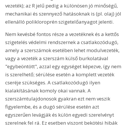
vezeték); az R jelű pedig a különösen jó minőségű, 
mechanikai és szennyező hatásoknak is (pl. olaj) jól 
ellenálló polikloroprén szigetelőanyagot jelenti.
Nem kevésbé fontos része a vezetéknek és a kettős 
szigetelés védelmi rendszernek a csatlakozódugó, 
amely a szerszámok esetében lehet modulvezeték, 
vagy a vezeték a szerszám külső burkolatával 
"egybeöntött", azzal egy egységet képezve, így nem 
is szerelhető; sérülése esetén a komplett vezeték 
cseréje szükséges. A csatlakozódugó ilyen 
kialakításának komoly okai vannak. A 
szerszámtulajdonosok gyakran ezt nem veszik 
figyelembe, és a dugó sérülése esetén azt 
egyszerűen levágják és külön egyedi szerelvényt 
szerelnek fel rá. Ez esetben viszont bekötési hibák 