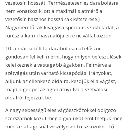
vezetősín hosszát. Természetesen ez darabolásra 
nem vonatkozik, ott a maximális átmérő a 
vezetősín hasznos hosszának kétszerese.) 
Nagyméretű fák kivágása speciális szakfeladat, a 
fűrész alkalmi használója erre ne vállalkozzon. 
10. a már kidőlt fa darabolásánál először 
gondosan fel kell mérni, hogy milyen befeszülések 
keletkeznek a vastagabb ágakban. Felmérve a 
szétvágás után várható kicsapódási irányokat, 
álljunk az ellenkező oldalra, kezdjük el a vágást, 
majd a géppel az ágon átnyúlva a szétválási 
oldalról fejezzük be. 
A nagy sebességű éles vágóeszközökkel dolgozó 
szerszámok közül még a gyalukat említhetjük meg, 
mint az átlagosnál veszélyesebb eszközöket. Fő 