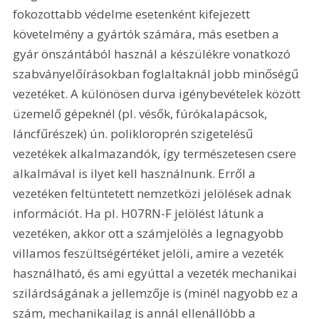
fokozottabb védelme esetenként kifejezett 
követelmény a gyártók számára, más esetben a 
gyár önszántából használ a készülékre vonatkozó 
szabványelőírásokban foglaltaknál jobb minőségű 
vezetéket. A különösen durva igénybevételek között 
üzemelő gépeknél (pl. vésők, fúrókalapácsok, 
láncfűrészek) ún. polikloroprén szigetelésű 
vezetékek alkalmazandók, így természetesen csere 
alkalmával is ilyet kell használnunk. Erről a 
vezetéken feltüntetett nemzetközi jelölések adnak 
információt. Ha pl. H07RN-F jelölést látunk a 
vezetéken, akkor ott a számjelölés a legnagyobb 
villamos feszültségértéket jelöli, amire a vezeték 
használható, és ami egyúttal a vezeték mechanikai 
szilárdságának a jellemzője is (minél nagyobb ez a 
szám, mechanikailag is annál ellenállóbb a 