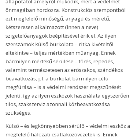
állapotától amelyről működik, mert a védelmet 
önmagában hordozza. Konstrukciós szempontból 
ezt megfelelő minőségű, anyagú és méretű, 
kétszeresen alkalmazott (innen a neve) 
szigetelőanyagok beépítésével érik el. Az ilyen 
szerszámok külső burkolata – ritka kivételtől 
eltekintve – teljes mértékben műanyag. Ennek 
bármilyen mértékű sérülése – törés, repedés, 
valamint természetesen az erőszakos, szándékos 
beavatkozás, pl. a burkolat bármilyen célú 
megfúrása – is a védelmi rendszer megszűnését 
jelenti, így az ilyen eszközök használata egyszerűen 
tilos, szakszerviz azonnali közbeavatkozása 
szükséges.
Külső – és legkönnyebben sérülő – védelmi eszköz a 
megfelelő hálózati csatlakozóvezeték is. Ennek 