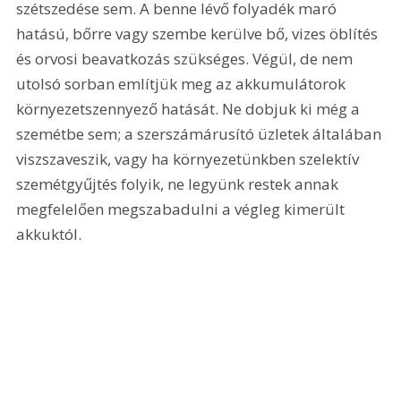
szétszedése sem. A benne lévő folyadék maró 
hatású, bőrre vagy szembe kerülve bő, vizes öblítés 
és orvosi beavatkozás szükséges. Végül, de nem 
utolsó sorban említjük meg az akkumulátorok 
környezetszennyező hatását. Ne dobjuk ki még a 
szemétbe sem; a szerszámárusító üzletek általában 
viszszaveszik, vagy ha környezetünkben szelektív 
szemétgyűjtés folyik, ne legyünk restek annak 
megfelelően megszabadulni a végleg kimerült 
akkuktól.