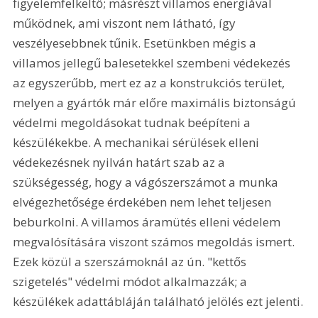
figyelemfelkeltő; másrészt villamos energiával 
működnek, ami viszont nem látható, így 
veszélyesebbnek tűnik. Esetünkben mégis a 
villamos jellegű balesetekkel szembeni védekezés 
az egyszerűbb, mert ez az a konstrukciós terület, 
melyen a gyártók már előre maximális biztonságú 
védelmi megoldásokat tudnak beépíteni a 
készülékekbe. A mechanikai sérülések elleni 
védekezésnek nyilván határt szab az a 
szükségesség, hogy a vágószerszámot a munka 
elvégezhetősége érdekében nem lehet teljesen 
beburkolni. A villamos áramütés elleni védelem 
megvalósítására viszont számos megoldás ismert. 
Ezek közül a szerszámoknál az ún. "kettős 
szigetelés" védelmi módot alkalmazzák; a 
készülékek adattábláján található jelölés ezt jelenti.