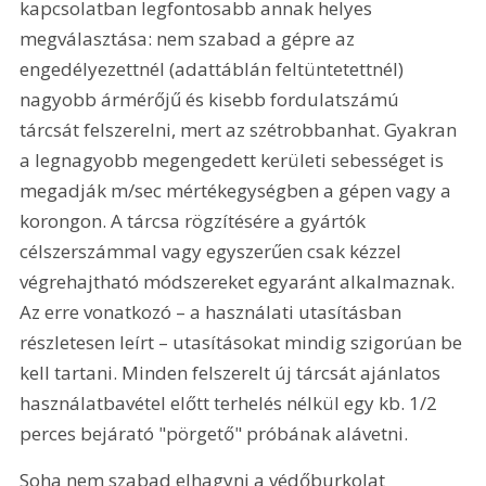
kapcsolatban legfontosabb annak helyes 
megválasztása: nem szabad a gépre az 
engedélyezettnél (adattáblán feltüntetettnél) 
nagyobb ármérőjű és kisebb fordulatszámú 
tárcsát felszerelni, mert az szétrobbanhat. Gyakran 
a legnagyobb megengedett kerületi sebességet is 
megadják m/sec mértékegységben a gépen vagy a 
korongon. A tárcsa rögzítésére a gyártók 
célszerszámmal vagy egyszerűen csak kézzel 
végrehajtható módszereket egyaránt alkalmaznak. 
Az erre vonatkozó – a használati utasításban 
részletesen leírt – utasításokat mindig szigorúan be 
kell tartani. Minden felszerelt új tárcsát ajánlatos 
használatbavétel előtt terhelés nélkül egy kb. 1/2 
perces bejárató "pörgető" próbának alávetni.
Soha nem szabad elhagyni a védőburkolat 