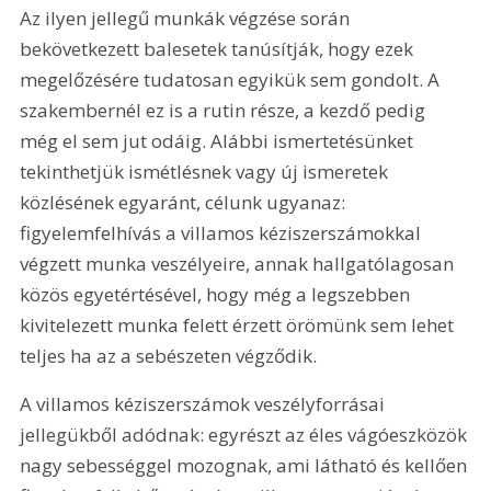
Az ilyen jellegű munkák végzése során 
bekövetkezett balesetek tanúsítják, hogy ezek 
megelőzésére tudatosan egyikük sem gondolt. A 
szakembernél ez is a rutin része, a kezdő pedig 
még el sem jut odáig. Alábbi ismertetésünket 
tekinthetjük ismétlésnek vagy új ismeretek 
közlésének egyaránt, célunk ugyanaz: 
figyelemfelhívás a villamos kéziszerszámokkal 
végzett munka veszélyeire, annak hallgatólagosan 
közös egyetértésével, hogy még a legszebben 
kivitelezett munka felett érzett örömünk sem lehet 
teljes ha az a sebészeten végződik.
A villamos kéziszerszámok veszélyforrásai 
jellegükből adódnak: egyrészt az éles vágóeszközök 
nagy sebességgel mozognak, ami látható és kellően 