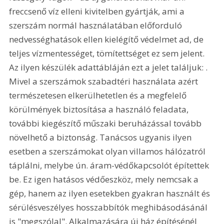
freccsenő víz elleni kivitelben gyártják, ami a 
szerszám normál használatában előforduló 
nedvességhatások ellen kielégítő védelmet ad, de 
teljes vízmentességet, tömítettséget ez sem jelent. 
Az ilyen készülék adattábláján ezt a jelet találjuk: . 
Mivel a szerszámok szabadtéri használata azért 
természetesen elkerülhetetlen és a megfelelő 
körülmények biztosítása a használó feladata, 
további kiegészítő műszaki beruházással tovább 
növelhető a biztonság. Tanácsos ugyanis ilyen 
esetben a szerszámokat olyan villamos hálózatról 
táplálni, melybe ún. áram-védőkapcsolót építettek 
be. Ez igen hatásos védőeszköz, mely nemcsak a 
gép, hanem az ilyen esetekben gyakran használt és 
sérülésveszélyes hosszabbítók meghibásodásánál 
is "megszólal". Alkalmazására új ház építésénél 