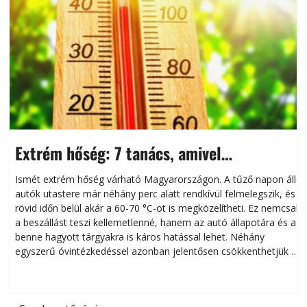
Extrém hőség: 7 tanács, amivel
megóvhatjuk autónkat a nyári károktól
Ismét extrém hőség várható Magyarországon. A tűző napon álló
autók utastere már néhány perc alatt rendkívül felmelegszik, és
rövid időn belül akár a 60-70 °C-ot is megközelítheti. Ez nemcsak
n
a beszállást teszi kellemetlenné, hanem az autó állapotára és a
benne hagyott tárgyakra is káros hatással lehet. Néhány
egyszerű óvintézkedéssel azonban jelentősen csökkenthetjük a
hőség káros hatásait.
l