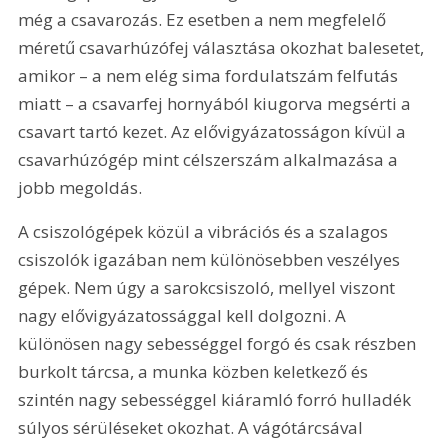
még a csavarozás. Ez esetben a nem megfelelő 
méretű csavarhúzófej választása okozhat balesetet, 
amikor – a nem elég sima fordulatszám felfutás 
miatt – a csavarfej hornyából kiugorva megsérti a 
csavart tartó kezet. Az elővigyázatosságon kívül a 
csavarhúzógép mint célszerszám alkalmazása a 
jobb megoldás.
A csiszológépek közül a vibrációs és a szalagos 
csiszolók igazában nem különösebben veszélyes 
gépek. Nem úgy a sarokcsiszoló, mellyel viszont 
nagy elővigyázatossággal kell dolgozni. A 
különösen nagy sebességgel forgó és csak részben 
burkolt tárcsa, a munka közben keletkező és 
szintén nagy sebességgel kiáramló forró hulladék 
súlyos sérüléseket okozhat. A vágótárcsával 