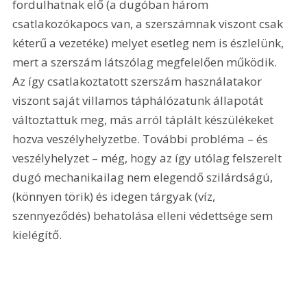
fordulhatnak elő (a dugóban három 
csatlakozókapocs van, a szerszámnak viszont csak 
kéterű a vezetéke) melyet esetleg nem is észlelünk, 
mert a szerszám látszólag megfelelően működik. 
Az így csatlakoztatott szerszám használatakor 
viszont saját villamos táphálózatunk állapotát 
változtattuk meg, más arról táplált készülékeket 
hozva veszélyhelyzetbe. További probléma – és 
veszélyhelyzet – még, hogy az így utólag felszerelt 
dugó mechanikailag nem elegendő szilárdságú, 
(könnyen törik) és idegen tárgyak (víz, 
szennyeződés) behatolása elleni védettsége sem 
kielégítő.