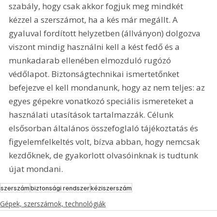
szabály, hogy csak akkor fogjuk meg mindkét 
kézzel a szerszámot, ha a kés már megállt. A 
gyaluval fordított helyzetben (állványon) dolgozva 
viszont mindig használni kell a kést fedő és a 
munkadarab ellenében elmozduló rugózó 
védőlapot. Biztonságtechnikai ismertetőnket 
befejezve el kell mondanunk, hogy az nem teljes: az 
egyes gépekre vonatkozó speciális ismereteket a 
használati utasítások tartalmazzák. Célunk 
elsősorban általános összefoglaló tájékoztatás és 
figyelemfelkeltés volt, bízva abban, hogy nemcsak 
kezdőknek, de gyakorlott olvasóinknak is tudtunk 
újat mondani.
szerszám
biztonsági rendszer
kéziszerszám
Gépek, szerszámok, technológiák