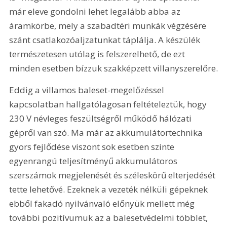
már eleve gondolni lehet legalább abba az 
áramkörbe, mely a szabadtéri munkák végzésére 
szánt csatlakozóaljzatunkat táplálja. A készülék 
természetesen utólag is felszerelhető, de ezt 
minden esetben bízzuk szakképzett villanyszerelőre.
Eddig a villamos baleset-megelőzéssel 
kapcsolatban hallgatólagosan feltételeztük, hogy 
230 V névleges feszültségről működő hálózati 
gépről van szó. Ma már az akkumulátortechnika 
gyors fejlődése viszont sok esetben szinte 
egyenrangú teljesítményű akkumulátoros 
szerszámok megjelenését és széleskörű elterjedését 
tette lehetővé. Ezeknek a vezeték nélküli gépeknek 
ebből fakadó nyilvánvaló előnyük mellett még 
további pozitívumuk az a balesetvédelmi többlet, 