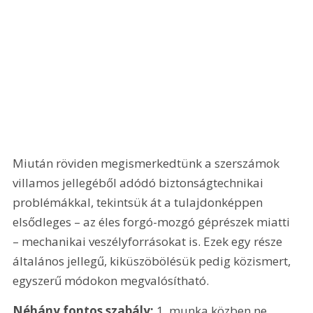
Miután röviden megismerkedtünk a szerszámok 
villamos jellegéből adódó biztonságtechnikai 
problémákkal, tekintsük át a tulajdonképpen 
elsődleges – az éles forgó-mozgó géprészek miatti 
– mechanikai veszélyforrásokat is. Ezek egy része 
általános jellegű, kiküszöbölésük pedig közismert, 
egyszerű módokon megvalósítható. 
Néhány fontos szabály:
 1. munka közben ne 