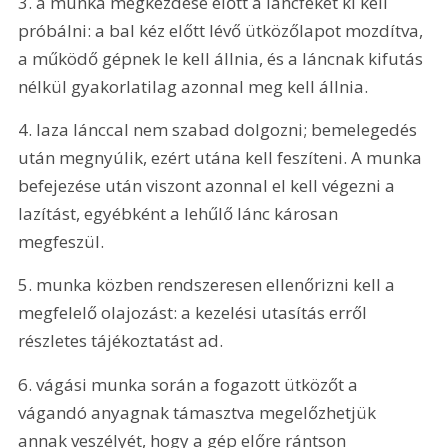
3. a munka megkezdése előtt a láncféket ki kell 
próbálni: a bal kéz előtt lévő ütközőlapot mozdítva, 
a működő gépnek le kell állnia, és a láncnak kifutás 
nélkül gyakorlatilag azonnal meg kell állnia. 
4. laza lánccal nem szabad dolgozni; bemelegedés 
után megnyúlik, ezért utána kell feszíteni. A munka 
befejezése után viszont azonnal el kell végezni a 
lazítást, egyébként a lehűlő lánc károsan 
megfeszül. 
5. munka közben rendszeresen ellenőrizni kell a 
megfelelő olajozást: a kezelési utasítás erről 
részletes tájékoztatást ad. 
6. vágási munka során a fogazott ütközőt a 
vágandó anyagnak támasztva megelőzhetjük 
annak veszélyét, hogy a gép előre rántson 