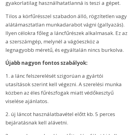
gyakorlatilag használhatatlanná is teszi a gépet. 
Tilos a körfűrésszel szabadon álló, rögzítetlen vagy 
alátámasztatlan munkadarabot vágni (gallyazás). 
Ilyen célokra főleg a láncfűrészek alkalmasak. Ez az 
a szerszámgép, melynél a vágóeszköz a 
legnagyobb méretű, és egyáltalán nincs burkolva. 
Újabb nagyon fontos szabályok: 
1. a lánc felszerelését szigorúan a gyártói 
utasítások szerint kell végezni. A szerelési munka 
közben az éles fűrészfogak miatt védőkesztyű 
viselése ajánlatos. 
2. új láncot használatbavétel előtt kb. 5 perces 
bejáratásnak kell alávetni. 