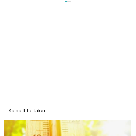
A varrógép és a varrás
Kiemelt tartalom