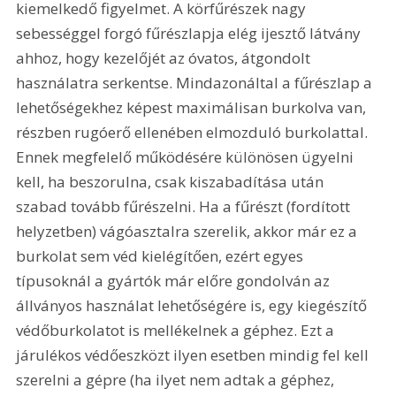
kiemelkedő figyelmet. A körfűrészek nagy 
sebességgel forgó fűrészlapja elég ijesztő látvány 
ahhoz, hogy kezelőjét az óvatos, átgondolt 
használatra serkentse. Mindazonáltal a fűrészlap a 
lehetőségekhez képest maximálisan burkolva van, 
részben rugóerő ellenében elmozduló burkolattal. 
Ennek megfelelő működésére különösen ügyelni 
kell, ha beszorulna, csak kiszabadítása után 
szabad tovább fűrészelni. Ha a fűrészt (fordított 
helyzetben) vágóasztalra szerelik, akkor már ez a 
burkolat sem véd kielégítően, ezért egyes 
típusoknál a gyártók már előre gondolván az 
állványos használat lehetőségére is, egy kiegészítő 
védőburkolatot is mellékelnek a géphez. Ezt a 
járulékos védőeszközt ilyen esetben mindig fel kell 
szerelni a gépre (ha ilyet nem adtak a géphez, 