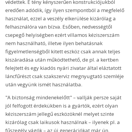
védettek. E tény kényszerűen konstrukciójukból 
eredően adódik, így ilyen szempontból a megfelelő 
használat, ezzel a veszély elkerülése kizárólag a 
felhasználóra van bízva. Esőben, nedvességtől 
csepegő helyiségben ezért villamos kéziszerszám 
nem használható, illetve ilyen behatásnak 
figyelmetlenségből kitett eszköz csak annak teljes 
kiszáradása után működtethető, de pl. a kertben 
felejtett és egy kiadós nyári zivatar által eláztatott 
láncfűrészt csak szakszerviz megnyugtató szemléje 
után vegyünk ismét használatba. 
"A biztonság mindenekelőtt" – vallják persze saját 
jól felfogott érdekükben is a gyártók, ezért olyan 
kéziszerszám jellegű eszközöknél melyet szinte 
kizárólag csak laikusok használnak – ilyenek pl. a 
fűszegély vágók – az új generációkat már ún. 