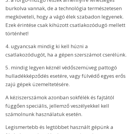
burkolva vannak, de a technológia természetesen 
megköveteli, hogy a vágó élek szabadon legyenek. 
Ezek érintése csak kihúzott csatlakozódugó mellett 
történhet! 
4. ugyancsak mindig ki kell húzni a 
csatlakozódugót, ha a gépen szerszámot cserélünk. 
5. mindig legyen kéznél védőszemüveg pattogó 
hulladékképződés esetére, vagy fülvédő egyes erős 
zajú gépek üzemeltetésére. 
A kéziszerszámok azonban sokfélék és fajtától 
függően speciális, jellemző veszélyekkel kell 
számolnunk használatuk esetén.
Legismertebb és legtöbbet használt gépünk a 