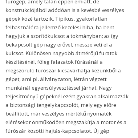
fúrógép, amely talán éppen emiatt, de 
konstrukciójából adódóan is a kevésbé veszélyes 
gépek közé tartozik. Tipikus, gyakorlatlan 
felhasználóra jellemző kezelési hiba, ha bent 
hagyjuk a szorítókulcsot a tokmányban; az így 
bekapcsolt gép nagy erővel, messze veti el a 
kulcsot. Különösen nagyobb átmérőjű furatok 
készítésénél, főleg falazatok fúrásánál a 
megszoruló fúrószár kicsavarhatja kezünkből a 
gépet, ami pl. állványzaton, létrán végzett 
munkánál egyensúlyvesztéssel járhat. Nagy 
teljesítményű gépeknél ezért gyakran alkalmazzák 
a biztonsági tengelykapcsolót, mely egy előre 
beállított, már veszélyes mértékű nyomaték 
elérésekor önműködően megszakítja a motor és a 
fúrószár közötti hajtás-kapcsolatot. Új gép 