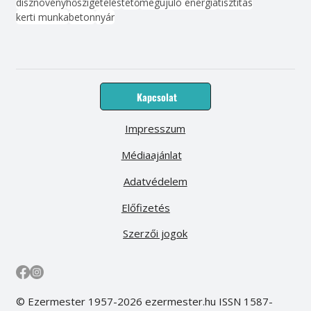
dísznövény
hőszigetelés
tető
megújuló energia
tisztítás
kerti munka
beton
nyár
Kapcsolat
Impresszum
Médiaajánlat
Adatvédelem
Előfizetés
Szerzői jogok
© Ezermester 1957-2026 ezermester.hu ISSN 1587-