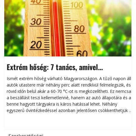
Extrém hőség: 7 tanács, amivel
megóvhatjuk autónkat a nyári károktól
Ismét extrém hőség várható Magyarországon. A tűző napon álló
autók utastere már néhány perc alatt rendkívül felmelegszik, és
rövid időn belül akár a 60-70 °C-ot is megközelítheti. Ez nemcsak
n
a beszállást teszi kellemetlenné, hanem az autó állapotára és a
benne hagyott tárgyakra is káros hatással lehet. Néhány
egyszerű óvintézkedéssel azonban jelentősen csökkenthetjük a
hőség káros hatásait.
l