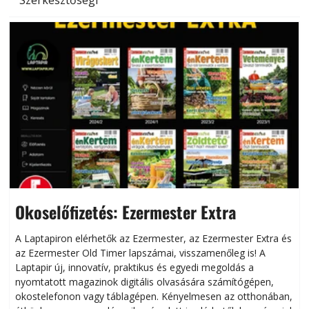
Szerkesztőségi
Okoselőfizetés: Ezermester Extra
A Laptapiron elérhetők az Ezermester, az Ezermester Extra és
az Ezermester Old Timer lapszámai, visszamenőleg is! A
Laptapir új, innovatív, praktikus és egyedi megoldás a
L
nyomtatott magazinok digitális olvasására számítógépen,
okostelefonon vagy táblagépen. Kényelmesen az otthonában,