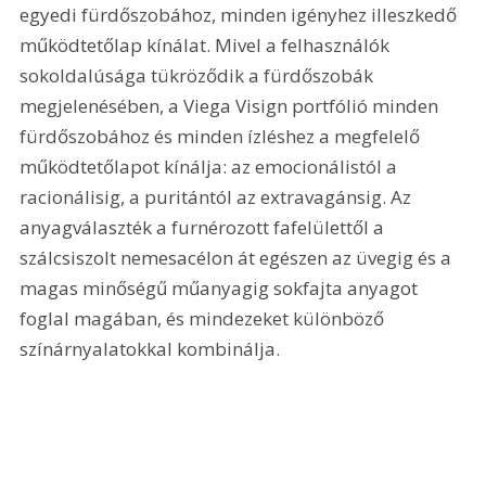
egyedi fürdőszobához, minden igényhez illeszkedő 
működtetőlap kínálat. Mivel a felhasználók 
sokoldalúsága tükröződik a fürdőszobák 
megjelenésében, a Viega Visign portfólió minden 
fürdőszobához és minden ízléshez a megfelelő 
működtetőlapot kínálja: az emocioná­listól a 
racionálisig, a puritántól az extravagánsig. Az 
anyagválaszték a furnérozott fafelülettől a 
szálcsiszolt nemesacélon át egészen az üvegig és a 
magas minőségű műanyagig sokfajta anyagot 
foglal magában, és mindezeket különböző 
színárnyalatokkal kombinálja.