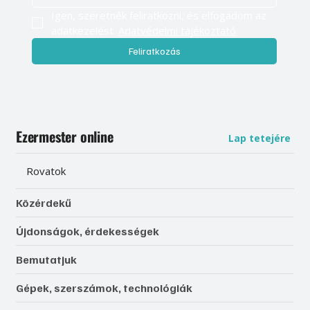
Igen, szeretnék feliratkozni, és elfogadom az 
adatkezelést. 
Adatvédelmi tájékoztató
Feliratkozás
Ezermester online
Lap tetejére
Rovatok
Közérdekű
Újdonságok, érdekességek
Bemutatjuk
Gépek, szerszámok, technológiák