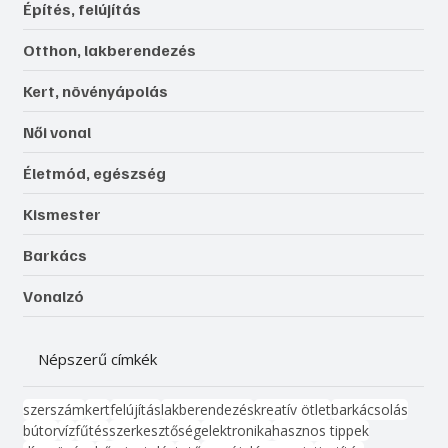
Építés, felújítás
Otthon, lakberendezés
Kert, növényápolás
Női vonal
Életmód, egészség
Kismester
Barkács
Vonalzó
Népszerű címkék
szerszám
kert
felújítás
lakberendezés
kreatív ötlet
barkácsolás
bútor
víz
fűtés
szerkesztőség
elektronika
hasznos tippek