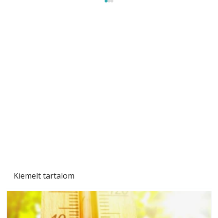
Tiszta homlokzat éveken át
Kiemelt tartalom