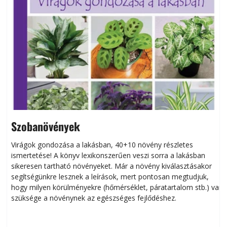
Szobanövények
Virágok gondozása a lakásban, 40+10 növény részletes
ismertetése! A könyv lexikonszerűen veszi sorra a lakásban
s
sikeresen tart­ha­tó növényeket. Már a növény kiválasztásakor
h
segítségünkre lesznek a leírások, mert pontosan megtudjuk,
k
hogy milyen körülményekre (hőmérséklet, páratartalom stb.) van
szüksége a növénynek az egészséges fejlődéshez.
t