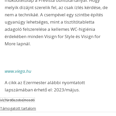
működtetőlap a Prevista öblítőtartállyal. Hogy 
melyik dizájnt szerelik fel, az csak ízlés kérdése, de 
nem a technikáé. A csempével egy szintbe építés 
ugyanúgy lehetséges, mint a tisztítótabletta 
adagoló felszerelése a kellemes WC-higiénia 
érdekében minden Visign for Style és Visign for 
More lapnál.
www.viega.hu
A cikk az Ezermester alábbi nyomtatott 
lapszámában érhető el: 2023/május.
víz
fürdőszoba
mosdó
Támogatott tartalom