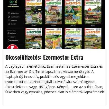
Okoselőfizetés: Ezermester Extra
A Laptapiron elérhetők az Ezermester, az Ezermester Extra és
az Ezermester Old Timer lapszámai, visszamenőleg is! A
Laptapir új, innovatív, praktikus és egyedi megoldás a
L
nyomtatott magazinok digitális olvasására számítógépen,
okostelefonon vagy táblagépen. Kényelmesen az otthonában,
útközben vagy nyaralás, pihenés alatt is elérhetők lapszámaink.
ú
Bárhol, bármikor, akár külföldön élve vagy dolgozva is
B
olvashatók az Ezermester lapszámai. A Laptapir kényelmes
megoldás, mert: – t