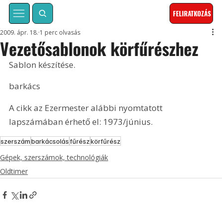
FELIRATKOZÁS
2009. ápr. 18.
1 perc olvasás
Vezetősablonok körfűrészhez
Sablon készítése.
barkács
A cikk az Ezermester alábbi nyomtatott 
lapszámában érhető el: 1973/június.
szerszám
barkácsolás
fűrész
körfűrész
Gépek, szerszámok, technológiák
Oldtimer