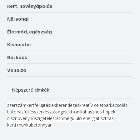
Kert, növényápolás
Női vonal
Életmód, egészség
Kismester
Barkács
Vonalzó
Népszerű címkék
szerszám
kert
felújítás
lakberendezés
kreatív ötlet
barkácsolás
bútor
víz
fűtés
szerkesztőség
elektronika
hasznos tippek
dísznövény
hőszigetelés
tető
megújuló energia
tisztítás
kerti munka
beton
nyár