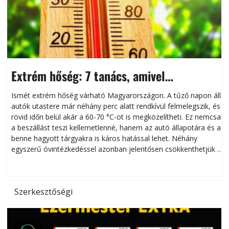
Extrém hőség: 7 tanács, amivel
megóvhatjuk autónkat a nyári károktól
Ismét extrém hőség várható Magyarországon. A tűző napon álló
autók utastere már néhány perc alatt rendkívül felmelegszik, és
rövid időn belül akár a 60-70 °C-ot is megközelítheti. Ez nemcsak
n
a beszállást teszi kellemetlenné, hanem az autó állapotára és a
benne hagyott tárgyakra is káros hatással lehet. Néhány
egyszerű óvintézkedéssel azonban jelentősen csökkenthetjük a
hőség káros hatásait.
l
Szerkesztőségi