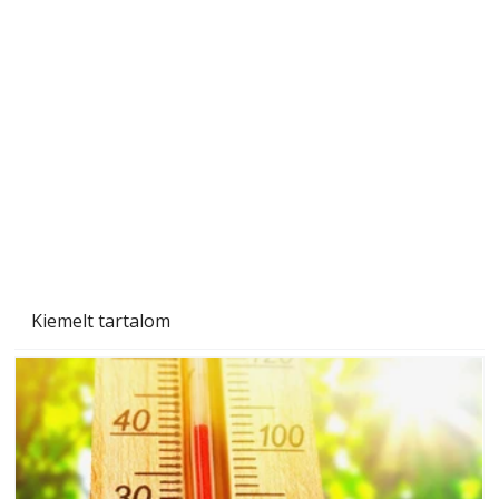
A varrógép és a varrás
Kiemelt tartalom