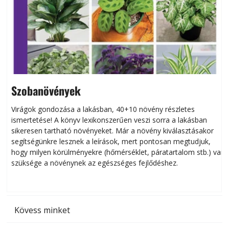
Szobanövények
Virágok gondozása a lakásban, 40+10 növény részletes
ismertetése! A könyv lexikonszerűen veszi sorra a lakásban
s
sikeresen tart­ha­tó növényeket. Már a növény kiválasztásakor
h
segítségünkre lesznek a leírások, mert pontosan megtudjuk,
k
hogy milyen körülményekre (hőmérséklet, páratartalom stb.) van
szüksége a növénynek az egészséges fejlődéshez.
t
Kövess minket