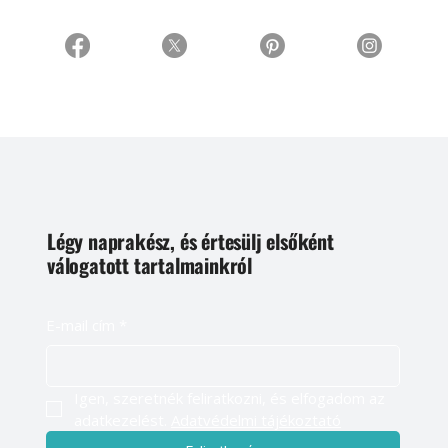
Légy naprakész, és értesülj elsőként
válogatott tartalmainkról
E-mail cím
*
Igen, szeretnék feliratkozni, és elfogadom az 
adatkezelést. 
Adatvédelmi tájékoztató