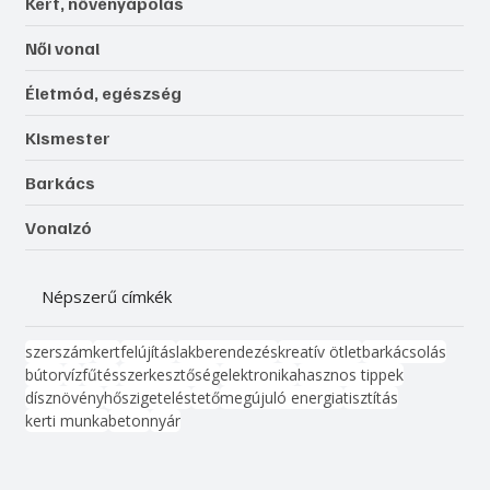
Kert, növényápolás
Női vonal
Életmód, egészség
Kismester
Barkács
Vonalzó
Népszerű címkék
szerszám
kert
felújítás
lakberendezés
kreatív ötlet
barkácsolás
bútor
víz
fűtés
szerkesztőség
elektronika
hasznos tippek
dísznövény
hőszigetelés
tető
megújuló energia
tisztítás
kerti munka
beton
nyár