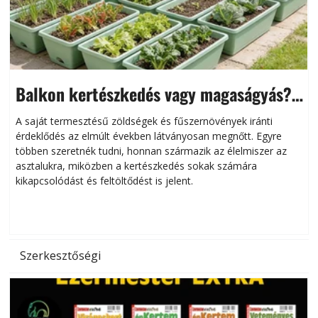
Balkon kertészkedés vagy magaságyás?
Helytakarékos kertészkedés
A saját termesztésű zöldségek és fűszernövények iránti
érdeklődés az elmúlt években látványosan megnőtt. Egyre
többen szeretnék tudni, honnan származik az élelmiszer az
l
asztalukra, miközben a kertészkedés sokak számára
kikapcsolódást és feltöltődést is jelent.
é
d
Szerkesztőségi