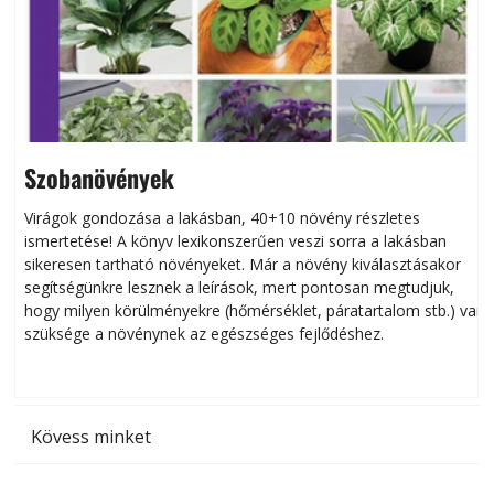
Szobanövények
Virágok gondozása a lakásban, 40+10 növény részletes
ismertetése! A könyv lexikonszerűen veszi sorra a lakásban
s
sikeresen tart­ha­tó növényeket. Már a növény kiválasztásakor
h
segítségünkre lesznek a leírások, mert pontosan megtudjuk,
k
hogy milyen körülményekre (hőmérséklet, páratartalom stb.) van
szüksége a növénynek az egészséges fejlődéshez.
t
Kövess minket