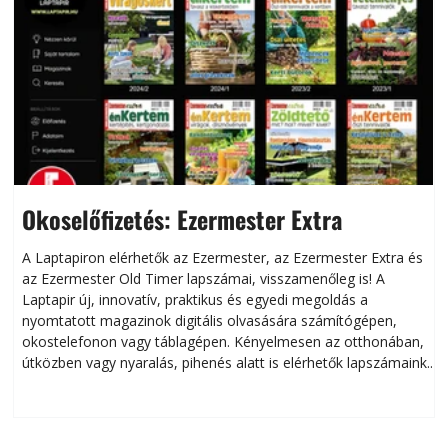
Okoselőfizetés: Ezermester Extra
A Laptapiron elérhetők az Ezermester, az Ezermester Extra és
az Ezermester Old Timer lapszámai, visszamenőleg is! A
Laptapir új, innovatív, praktikus és egyedi megoldás a
L
nyomtatott magazinok digitális olvasására számítógépen,
okostelefonon vagy táblagépen. Kényelmesen az otthonában,
útközben vagy nyaralás, pihenés alatt is elérhetők lapszámaink.
ú
Bárhol, bármikor, akár külföldön élve vagy dolgozva is
B
olvashatók az Ezermester lapszámai. A Laptapir kényelmes
megoldás, mert: – t