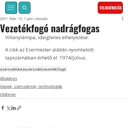
FELIRATKOZÁS
2011. febr. 15.
1 perc olvasás
Vezetékfogó nadrágfogas
Villanylámpa, ideiglenes elhelyezése. 
A cikk az Ezermester alábbi nyomtatott 
lapszámában érhető el: 1974/július.
szerszám
kéziszerszám
vezeték
fogó
Általános
Gépek, szerszámok, technológiák
Oldtimer