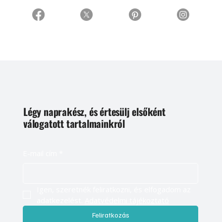
Légy naprakész, és értesülj elsőként
válogatott tartalmainkról
E-mail cím
*
Igen, szeretnék feliratkozni, és elfogadom az 
adatkezelést. 
Adatvédelmi tájékoztató
Feliratkozás