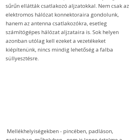
sűrűn ellátták csatlakozó aljzatokkal. Nem csak az 
elektromos hálózat konnektoraira gondolunk, 
hanem az antenna csatlakozókra, esetleg 
számítógépes hálózat aljzataira is. Sok helyen 
azonban utólag kell ezeket a vezetékeket 
kiépítenünk, nincs mindig lehetőség a falba 
süllyesztésre.
 Mellékhelyiségekben - pincében, padláson, 
garázsban, műhelyben - nem is lenne értelme a 