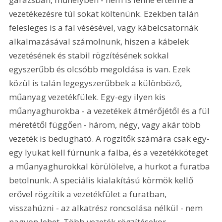
vezetékezésre túl sokat költenünk. Ezekben talán 
felesleges is a fal vésésével, vagy kábelcsatornák 
alkalmazásával számolnunk, hiszen a kábelek 
vezetésének és stabil rögzítésének sokkal 
egyszerűbb és olcsóbb megoldása is van. Ezek 
közül is talán legegyszerűbbek a különböző, 
műanyag vezetékfülek. Egy-egy ilyen kis 
műanyaghurokba - a vezetékek átmérőjétől és a fül 
méretétől függően - három, négy, vagy akár több 
vezeték is bedugható. A rögzítők számára csak egy-
egy lyukat kell fúrnunk a falba, és a vezetékköteget 
a műanyaghurokkal körülölelve, a hurkot a furatba 
betolnunk. A speciális kialakítású körmök kellő 
erővel rögzítik a vezetékfület a furatban, 
visszahúzni - az alkatrész roncsolása nélkül - nem 
nagyon lehet. Több vezeték rögzítésekor 