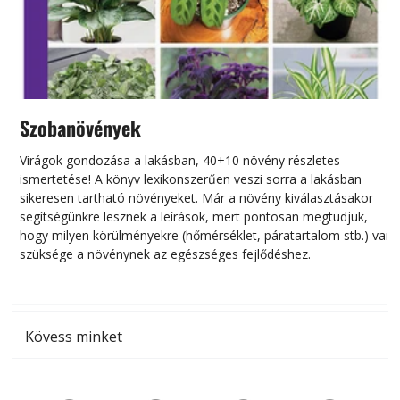
Szobanövények
Virágok gondozása a lakásban, 40+10 növény részletes
ismertetése! A könyv lexikonszerűen veszi sorra a lakásban
s
sikeresen tart­ha­tó növényeket. Már a növény kiválasztásakor
h
segítségünkre lesznek a leírások, mert pontosan megtudjuk,
k
hogy milyen körülményekre (hőmérséklet, páratartalom stb.) van
szüksége a növénynek az egészséges fejlődéshez.
t
Kövess minket