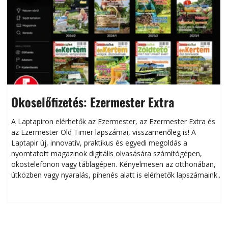
Okoselőfizetés: Ezermester Extra
A Laptapiron elérhetők az Ezermester, az Ezermester Extra és
az Ezermester Old Timer lapszámai, visszamenőleg is! A
Laptapir új, innovatív, praktikus és egyedi megoldás a
L
nyomtatott magazinok digitális olvasására számítógépen,
okostelefonon vagy táblagépen. Kényelmesen az otthonában,
útközben vagy nyaralás, pihenés alatt is elérhetők lapszámaink.
ú
Bárhol, bármikor, akár külföldön élve vagy dolgozva is
B
olvashatók az Ezermester lapszámai. A Laptapir kényelmes
megoldás, mert: – t