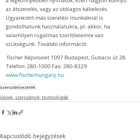
a legkönnyebben nyithatók, ezért nagyon könnyű 
az átszerelés, vagy az utólagos kábelezés. 
Ugyanezért más szerelési munkáknál is 
gondolhatunk használatukra, pl. akkor, ha 
valamilyen rugalmas szorítóelemre van 
szükségünk. További információ:
 fischer Képviselet 1097 Budapest, Gubacsi út 28. 
Telefon: 280-1000 Fax: 280-8329 
www.fischerhungary.hu
szerszám
vezeték
Gépek, szerszámok, technológiák
Kapcsolódó bejegyzések