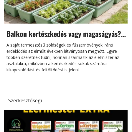
Balkon kertészkedés vagy magaságyás?
Helytakarékos kertészkedés
A saját termesztésű zöldségek és fűszernövények iránti
érdeklődés az elmúlt években látványosan megnőtt. Egyre
többen szeretnék tudni, honnan származik az élelmiszer az
l
asztalukra, miközben a kertészkedés sokak számára
kikapcsolódást és feltöltődést is jelent.
é
d
Szerkesztőségi