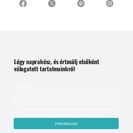
Légy naprakész, és értesülj elsőként
válogatott tartalmainkról
E-mail cím
*
Igen, szeretnék feliratkozni, és elfogadom az 
adatkezelést. 
Adatvédelmi tájékoztató
Feliratkozás