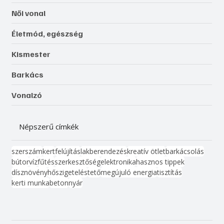
Női vonal
Életmód, egészség
Kismester
Barkács
Vonalzó
Népszerű címkék
szerszám
kert
felújítás
lakberendezés
kreatív ötlet
barkácsolás
bútor
víz
fűtés
szerkesztőség
elektronika
hasznos tippek
dísznövény
hőszigetelés
tető
megújuló energia
tisztítás
kerti munka
beton
nyár