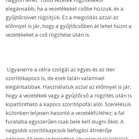
elegánsabb, ha a vezetékeket csőbe húzzuk, és a 
gyűjtőcsövet rögzítjük. Ez a megoldás azzal az 
előnnyel is jár, hogy a gyűjtőcsőben át lehet húzni a 
vezetékeket a cső rögzítése után is. 
 Ugyanerre a célra szolgál az egyes és az iker 
szorítókapocs is, de ezek talán valamivel 
elegánsabbak. Használatuk azzal az előnnyel is jár, 
hogy a vezetékek vagy a gyűjtőcső a rögzítés után is 
kipattintható a kapocs szorítópofái alól. Szerelésük 
különben teljesen hasonló a vezetékfüléhez; a fal 
furatába egyszerűen csak bele kell dugni őket. A 
nagyobb szorítókapcsok befogási átmérője 
egészen 31 mm-ig terjedhet, így nem csak kábelek, 