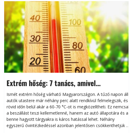
Extrém hőség: 7 tanács, amivel
megóvhatjuk autónkat a nyári károktól
Ismét extrém hőség várható Magyarországon. A tűző napon álló
autók utastere már néhány perc alatt rendkívül felmelegszik, és
rövid időn belül akár a 60-70 °C-ot is megközelítheti. Ez nemcsak
n
a beszállást teszi kellemetlenné, hanem az autó állapotára és a
benne hagyott tárgyakra is káros hatással lehet. Néhány
egyszerű óvintézkedéssel azonban jelentősen csökkenthetjük a
hőség káros hatásait.