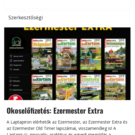
l
Szerkesztőségi
Okoselőfizetés: Ezermester Extra
A Laptapiron elérhetők az Ezermester, az Ezermester Extra és
az Ezermester Old Timer lapszámai, visszamenőleg is! A
Laptapir új, innovatív, praktikus és egyedi megoldás a
L