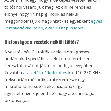
Az sem mindegy, hogy a Qi-képes vezeték nélküli 
töltőt hol vásároljuk meg. Az online rendelés 
előnye, hogy 14 napig indoklás nélkül 
meggondolhatjuk magunkat - ez egyébként 
egyes 
kereskedőknél több, akár 30 nap is lehet.
Biztonságos a vezeték nélküli töltés?
A vezeték nélküli töltők az elektromágneses 
hullámokat speciális vezetőkön, a ferriteken 
keresztül továbbítják, nem pedig a levegőben. 
Továbbá 
a vezeték nélküli töltés
 kb. 110-250 KHz 
frekvencián működik, ami ezredrésze egy 
mikrohullámú sütő frekvenciájának. Így 
egyértelműen kijelenthető, hogy a technológia 
biztonságos. 