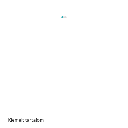
A varrógép és a varrás
Kiemelt tartalom