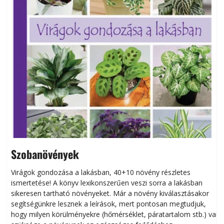
Szobanövények
Virágok gondozása a lakásban, 40+10 növény részletes
ismertetése! A könyv lexikonszerűen veszi sorra a lakásban
s
sikeresen tart­ha­tó növényeket. Már a növény kiválasztásakor
h
segítségünkre lesznek a leírások, mert pontosan megtudjuk,
k
hogy milyen körülményekre (hőmérséklet, páratartalom stb.) van