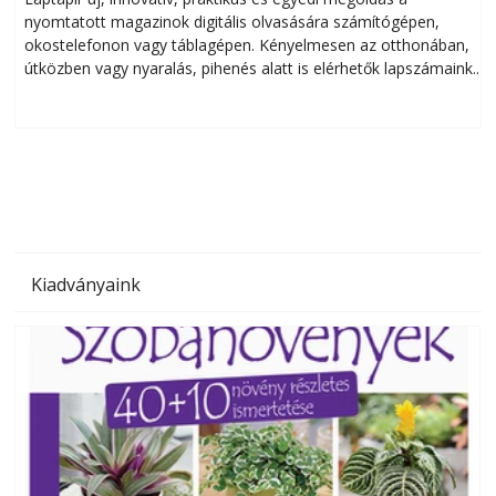
nyomtatott magazinok digitális olvasására számítógépen,
okostelefonon vagy táblagépen. Kényelmesen az otthonában,
útközben vagy nyaralás, pihenés alatt is elérhetők lapszámaink.
ú
Bárhol, bármikor, akár külföldön élve vagy dolgozva is
B
olvashatók az Ezermester lapszámai. A Laptapir kényelmes
megoldás, mert: – t
Kiadványaink