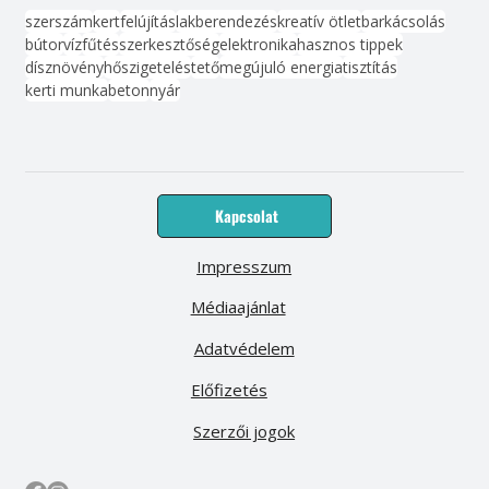
szerszám
kert
felújítás
lakberendezés
kreatív ötlet
barkácsolás
bútor
víz
fűtés
szerkesztőség
elektronika
hasznos tippek
dísznövény
hőszigetelés
tető
megújuló energia
tisztítás
kerti munka
beton
nyár
Kapcsolat
Impresszum
Médiaajánlat
Adatvédelem
Előfizetés
Szerzői jogok