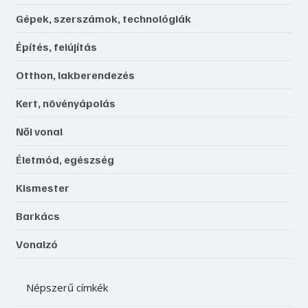
Gépek, szerszámok, technológiák
Építés, felújítás
Otthon, lakberendezés
Kert, növényápolás
Női vonal
Életmód, egészség
Kismester
Barkács
Vonalzó
Népszerű címkék