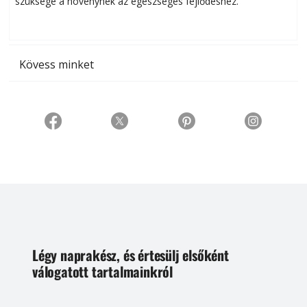
szüksége a növénynek az egészséges fejlődéshez.
t
Kövess minket
Légy naprakész, és értesülj elsőként
válogatott tartalmainkról