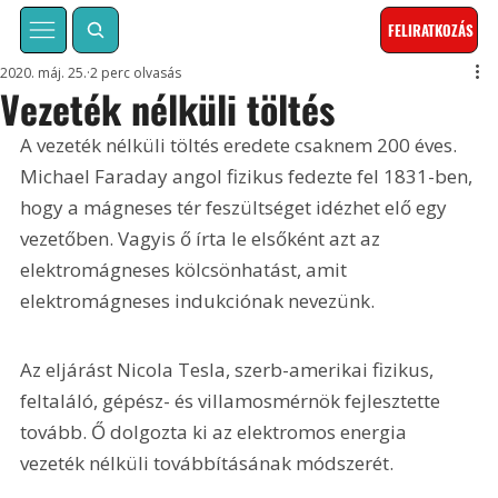
FELIRATKOZÁS
2020. máj. 25.
2 perc olvasás
Vezeték nélküli töltés
A vezeték nélküli töltés eredete csaknem 200 éves. 
Michael Faraday angol fizikus fedezte fel 1831-ben, 
hogy a mágneses tér feszültséget idézhet elő egy 
vezetőben. Vagyis ő írta le elsőként azt az 
elektromágneses kölcsönhatást, amit 
elektromágneses indukciónak nevezünk.
Az eljárást Nicola Tesla, szerb-amerikai fizikus, 
feltaláló, gépész- és villamosmérnök fejlesztette 
tovább. Ő dolgozta ki az elektromos energia 
vezeték nélküli továbbításának módszerét. 