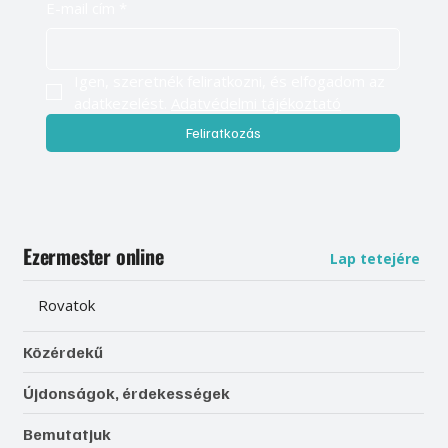
E-mail cím
*
Igen, szeretnék feliratkozni, és elfogadom az 
adatkezelést. 
Adatvédelmi tájékoztató
Feliratkozás
Ezermester online
Lap tetejére
Rovatok
Közérdekű
Újdonságok, érdekességek
Bemutatjuk