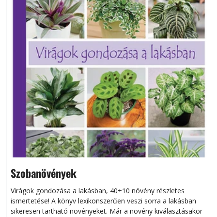
Szobanövények
Virágok gondozása a lakásban, 40+10 növény részletes
ismertetése! A könyv lexikonszerűen veszi sorra a lakásban
s
sikeresen tart­ha­tó növényeket. Már a növény kiválasztásakor
h