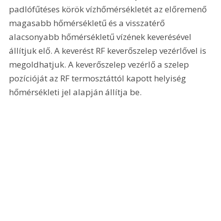
padlófűtéses körök vízhőmérsékletét az előremenő 
magasabb hőmérsékletű és a visszatérő 
alacsonyabb hőmérsékletű vízének keverésével 
állítjuk elő. A keverést RF keverőszelep vezérlővel is 
megoldhatjuk. A keverőszelep vezérlő a szelep 
pozícióját az RF termosztáttól kapott helyiség 
hőmérsékleti jel alapján állítja be. 