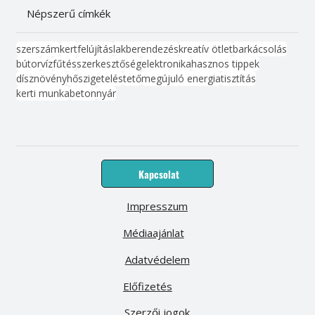
Népszerű címkék
szerszám
kert
felújítás
lakberendezés
kreatív ötlet
barkácsolás
bútor
víz
fűtés
szerkesztőség
elektronika
hasznos tippek
dísznövény
hőszigetelés
tető
megújuló energia
tisztítás
kerti munka
beton
nyár
Kapcsolat
Impresszum
Médiaajánlat
Adatvédelem
Előfizetés
Szerzői jogok