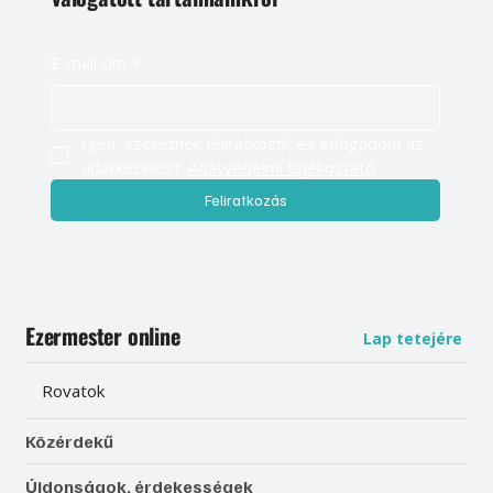
E-mail cím
*
Igen, szeretnék feliratkozni, és elfogadom az 
adatkezelést. 
Adatvédelmi tájékoztató
Feliratkozás
Ezermester online
Lap tetejére
Rovatok
Közérdekű
Újdonságok, érdekességek