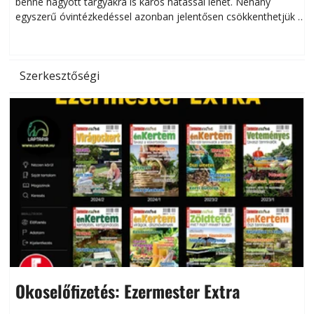
benne hagyott tárgyakra is káros hatással lehet. Néhány
egyszerű óvintézkedéssel azonban jelentősen csökkenthetjük a
hőség káros hatásait.
l
Szerkesztőségi
Okoselőfizetés: Ezermester Extra