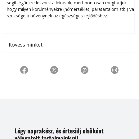
segítségünkre lesznek a leírások, mert pontosan megtudjuk,
k
hogy milyen körülményekre (hőmérséklet, páratartalom stb.) van
szüksége a növénynek az egészséges fejlődéshez.
t
Kövess minket
Légy naprakész, és értesülj elsőként
válogatott tartalmainkról