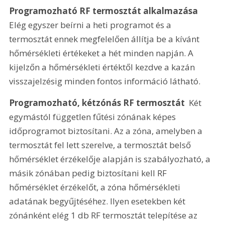
Programozható RF termosztát alkalmazása
Elég egyszer beírni a heti programot és a 
termosztát ennek megfelelően állítja be a kívánt 
hőmérsékleti értékeket a hét minden napján. A 
kijelzőn a hőmérsékleti értéktől kezdve a kazán 
visszajelzésig minden fontos információ látható. 
Programozható, kétzónás RF termosztát 
 Két 
egymástól független fűtési zónának képes 
időprogramot biztosítani. Az a zóna, amelyben a 
termosztát fel lett szerelve, a termosztát belső 
hőmérséklet érzékelője alapján is szabályozható, a 
másik zónában pedig biztosítani kell RF 
hőmérséklet érzékelőt, a zóna hőmérsékleti 
adatának begyűjtéséhez. Ilyen esetekben két 
zónánként elég 1 db RF termosztát telepítése az 