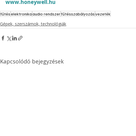
www.honeywell.hu
fűtés
elektronika
audio rendszer
fűtésszabályozás
vezeték
Gépek, szerszámok, technológiák
Kapcsolódó bejegyzések