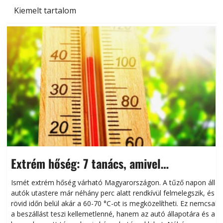
Kiemelt tartalom
Extrém hőség: 7 tanács, amivel
megóvhatjuk autónkat a nyári károktól
Ismét extrém hőség várható Magyarországon. A tűző napon álló
autók utastere már néhány perc alatt rendkívül felmelegszik, és
rövid időn belül akár a 60-70 °C-ot is megközelítheti. Ez nemcsak
n
a beszállást teszi kellemetlenné, hanem az autó állapotára és a