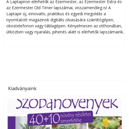
A Laptapiron elérhetők az Ezermester, az Ezermester Extra és
az Ezermester Old Timer lapszámai, visszamenőleg is! A
Laptapir új, innovatív, praktikus és egyedi megoldás a
L
nyomtatott magazinok digitális olvasására számítógépen,
okostelefonon vagy táblagépen. Kényelmesen az otthonában,
útközben vagy nyaralás, pihenés alatt is elérhetők lapszámaink.
ú
Bárhol, bármikor, akár külföldön élve vagy dolgozva is
B
olvashatók az Ezermester lapszámai. A Laptapir kényelmes
megoldás, mert: – t
Kiadványaink