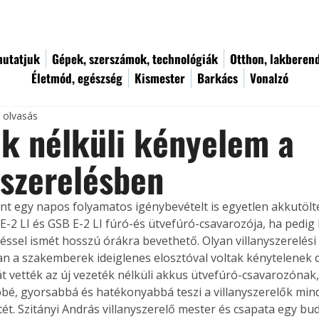
utatjuk
Gépek, szerszámok, technológiák
Otthon, lakberen
Életmód, egészség
Kismester
Barkács
Vonalzó
c olvasás
k nélküli kényelem a
yszerelésben
nt egy napos folyamatos igénybevételt is egyetlen akkutölté
E-2 LI és GSB E-2 LI fúró-és ütvefúró-csavarozója, ha pedig 
ltéssel ismét hosszú órákra bevethető. Olyan villanyszerelés
n a szakemberek ideiglenes elosztóval voltak kénytelenek 
át vették az új vezeték nélküli akkus ütvefúró-csavarozónak,
é, gyorsabbá és hatékonyabbá teszi a villanyszerelők min
. Szitányi András villanyszerelő mester és csapata egy bud