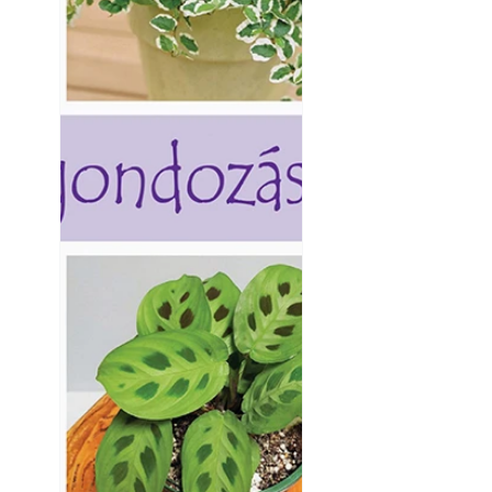
Kültéri hűtés: ho
a teraszt és a ker