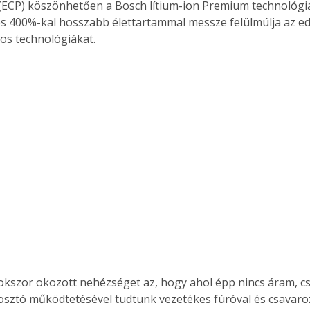
ECP) köszönhetően a Bosch lítium-ion Premium technológiá
s 400%-kal hosszabb élettartammal messze felülmúlja az ed
s technológiákat. 
kszor okozott nehézséget az, hogy ahol épp nincs áram, cs
losztó működtetésével tudtunk vezetékes fúróval és csavaroz