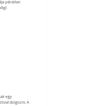
ja páratlan 
digi 
ak egy 
óval dolgozni. A 