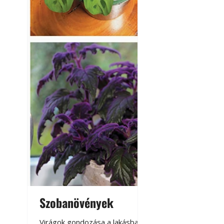
Szobanövények
Virágoskert: k
teraszon, laká
Virágok gondozása a lakásban,