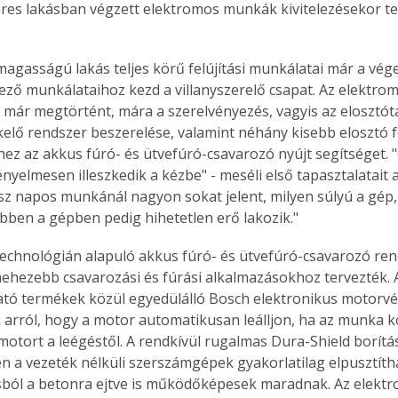
es lakásban végzett elektromos munkák kivitelezésekor tes
lmagasságú lakás teljes körű felújítási munkálatai már a vége
ező munkálataihoz kezd a villanyszerelő csapat. Az elektro
je már megtörtént, mára a szerelvényezés, vagyis az elosztótá
lő rendszer beszerelése, valamint néhány kisebb elosztó f
ez az akkus fúró- és ütvefúró-csavarozó nyújt segítséget. "Ó
yelmesen illeszkedik a kézbe" - meséli első tapasztalatait a
sz napos munkánál nagyon sokat jelent, milyen súlyú a gép,
bben a gépben pedig hihetetlen erő lakozik."
 technológián alapuló akkus fúró- és ütvefúró-csavarozó ren
nehezebb csavarozási és fúrási alkalmazásokhoz tervezték. A
tó termékek közül egyedülálló Bosch elektronikus motorv
arról, hogy a motor automatikusan leálljon, ha az munka kö
otort a leégéstől. A rendkívül rugalmas Dura-Shield borítá
 a vezeték nélküli szerszámgépek gyakorlatilag elpusztítha
ól a betonra ejtve is működőképesek maradnak. Az elektron