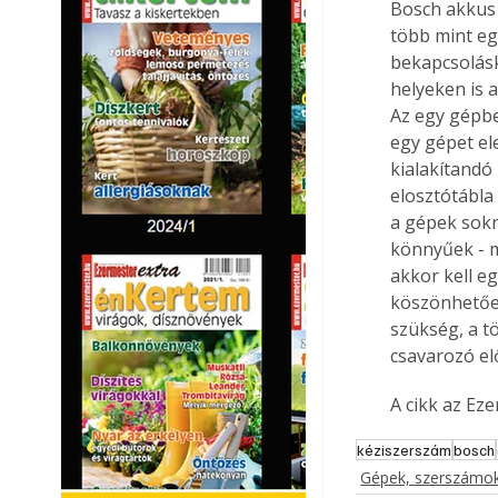
Bosch akkus 
több mint eg
bekapcsolásk
helyeken is 
Az egy gépbe
egy gépet el
kialakítandó
elosztótábla 
a gépek sokr
könnyűek - m
akkor kell eg
köszönhetően
szükség, a tö
csavarozó el
A cikk az Ez
kéziszerszám
bosch
Gépek, szerszámok