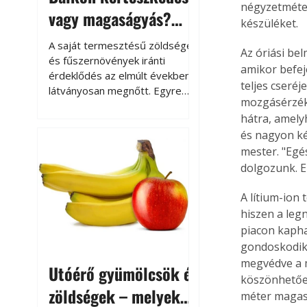
négyzetméter
vagy magaságyás?
készüléket.
Helytakarékos
A saját termesztésű zöldségek
Az óriási be
kertészkedés
és fűszernövények iránti
amikor befej
érdeklődés az elmúlt években
teljes cseré
látványosan megnőtt. Egyre
mozgásérzéke
többen szeretnék tudni, honnan
hátra, amelyh
származik az élelmiszer az
és nagyon kén
asztalukra, miközben a
kertészkedés sokak számára
mester. "Egé
kikapcsolódást és feltöltődést
dolgozunk. E
is jelent.
A lítium-ion
hiszen a leg
piacon kapha
gondoskodik 
megvédve a m
Utóérő gyümölcsök és
köszönhetően
zöldségek – melyek
méter magasb