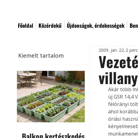
Főoldal
Közérdekű
Újdonságok, érdekességek
Bem
2009. jan. 22.
2 per
Vezeté
Kiemelt tartalom
villan
Akár több mi
új GSR 14,4 V
félórányi tö
ahol korábba
óriási haszn
kényelmesebb
munkamenetét
Balkon kertészkedés