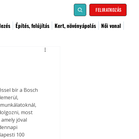
FELIRATKOZÁS
dezés
Építés, felújítás
Kert, növényápolás
Női vonal
ssel bír a Bosch 
lemerül, 
i munkálatoknál, 
dolgozni, most 
 amely jóval 
dennapi 
apesti 100 