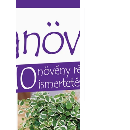
Ezermester lapszámai. A
Ezermester lapszámai
Laptapir kényelmes megoldás,
Laptapir kényelmes 
mert: – t
mert: – t
Csatornaszag a h
megoldások