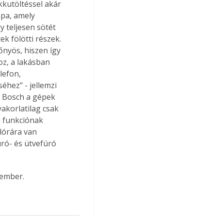
kkutöltéssel akár 
pa, amely 
 teljesen sötét 
k fölötti részek. 
nyös, hiszen így 
z, a lakásban 
efon, 
éhez" - jellemzi 
A Bosch a gépek 
akorlatilag csak 
si funkciónak 
lórára van 
úró- és ütvefúró 
cember.