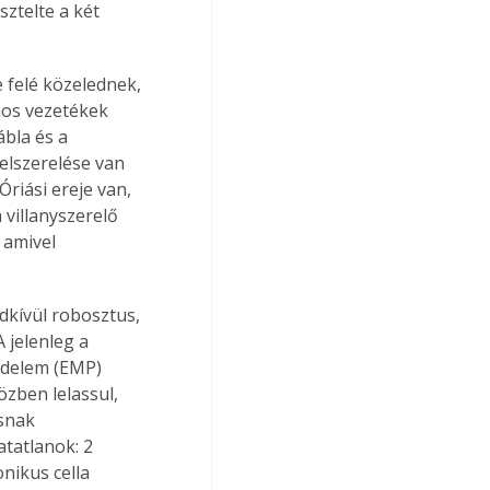
ztelte a két 
 felé közelednek, 
mos vezetékek 
bla és a 
elszerelése van 
riási ereje van, 
 villanyszerelő 
 amivel 
dkívül robosztus, 
 jelenleg a 
édelem (EMP) 
zben lelassul, 
snak 
tatlanok: 2 
ikus cella 