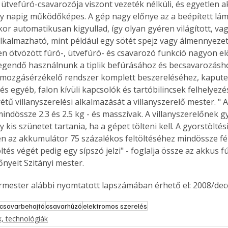
ütvefúró-csavarozója viszont vezeték nélküli, és egyetlen a
y napig működőképes. A gép nagy előnye az a beépített lám
or automatikusan kigyullad, így olyan gyéren világított, vagy
alkalmazható, mint például egy sötét spejz vagy álmennyezete
n ötvözött fúró-, ütvefúró- és csavarozó funkció nagyon elő
egendő használnunk a tiplik befúrásához és becsavarozásho
 mozgásérzékelő rendszer komplett beszereléséhez, kaputel
és egyéb, falon kívüli kapcsolók és tartóbilincsek felhelyezés
étű villanyszerelési alkalmazását a villanyszerelő mester. " 
indössze 2.3 és 2.5 kg - és masszívak. A villanyszerelőnek gy
y kis szünetet tartania, ha a gépet tölteni kell. A gyorstölté
 az akkumulátor 75 százalékos feltöltéséhez mindössze fé
ltés végét pedig egy sípszó jelzi" - foglalja össze az akkus f
őnyeit Szitányi mester.
ermester alábbi nyomtatott lapszámában érhető el: 2008/de
csavarbehajtó
csavarhúzó
elektromos szerelés
, technológiák