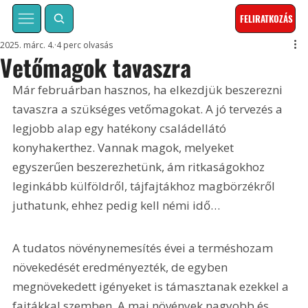
FELIRATKOZÁS
2025. márc. 4.
4 perc olvasás
Vetőmagok tavaszra
Már februárban hasznos, ha elkezdjük beszerezni 
tavaszra a szükséges vetőmagokat. A jó tervezés a 
legjobb alap egy hatékony családellátó 
konyhakerthez. Vannak magok, melyeket 
egyszerűen beszerezhetünk, ám ritkaságokhoz 
leginkább külföldről, tájfajtákhoz magbörzékről 
juthatunk, ehhez pedig kell némi idő…
A tudatos növénynemesítés évei a terméshozam 
növekedését eredményezték, de egyben 
megnövekedett igényeket is támasztanak ezekkel a 
fajtákkal szemben. A mai növények nagyobb és 