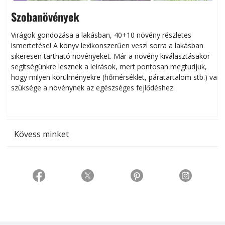
Szobanövények
Virágok gondozása a lakásban, 40+10 növény részletes
ismertetése! A könyv lexikonszerűen veszi sorra a lakásban
s
sikeresen tart­ha­tó növényeket. Már a növény kiválasztásakor
h
segítségünkre lesznek a leírások, mert pontosan megtudjuk,
k
hogy milyen körülményekre (hőmérséklet, páratartalom stb.) van
szüksége a növénynek az egészséges fejlődéshez.
t
Kövess minket