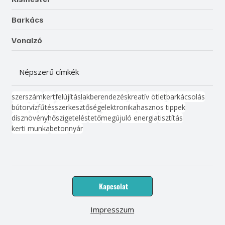
Barkács
Vonalzó
Népszerű címkék
szerszám
kert
felújítás
lakberendezés
kreatív ötlet
barkácsolás
bútor
víz
fűtés
szerkesztőség
elektronika
hasznos tippek
dísznövény
hőszigetelés
tető
megújuló energia
tisztítás
kerti munka
beton
nyár
Kapcsolat
Impresszum