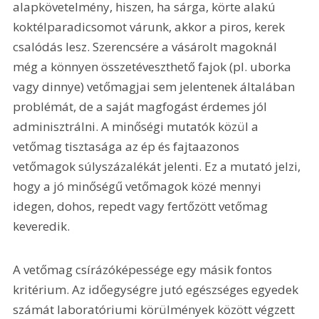
alapkövetelmény, hiszen, ha sárga, körte alakú 
koktélparadicsomot várunk, akkor a piros, kerek 
csalódás lesz. Szerencsére a vásárolt magoknál 
még a könnyen összetéveszthető fajok (pl. uborka 
vagy dinnye) vetőmagjai sem jelentenek általában 
problémát, de a saját magfogást érdemes jól 
adminisztrálni. A minőségi mutatók közül a 
vetőmag tisztasága az ép és fajtaazonos 
vetőmagok súlyszázalékát jelenti. Ez a mutató jelzi, 
hogy a jó minőségű vetőmagok közé mennyi 
idegen, dohos, repedt vagy fertőzött vetőmag 
keveredik.
A vetőmag csírázóképessége egy másik fontos 
kritérium. Az időegységre jutó egészséges egyedek 
számát laboratóriumi körülmények között végzett 