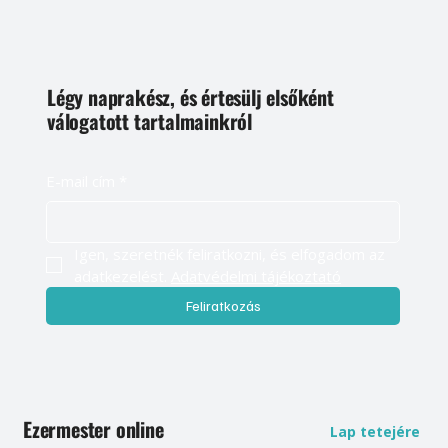
Légy naprakész, és értesülj elsőként
válogatott tartalmainkról
E-mail cím
*
Igen, szeretnék feliratkozni, és elfogadom az 
adatkezelést. 
Adatvédelmi tájékoztató
Feliratkozás
Ezermester online
Lap tetejére