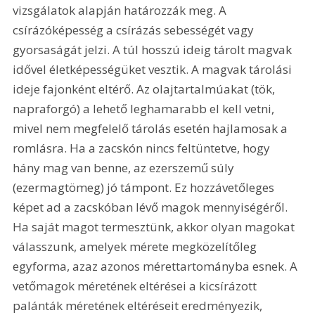
vizsgálatok alapján határozzák meg. A 
csírázóképesség a csírázás sebességét vagy 
gyorsaságát jelzi. A túl hosszú ideig tárolt magvak 
idővel életképességüket vesztik. A magvak tárolási 
ideje fajonként eltérő. Az olajtartalmúakat (tök, 
napraforgó) a lehető leghamarabb el kell vetni, 
mivel nem megfelelő tárolás esetén hajlamosak a 
romlásra. Ha a zacskón nincs feltüntetve, hogy 
hány mag van benne, az ezerszemű súly 
(ezermagtömeg) jó támpont. Ez hozzávetőleges 
képet ad a zacskóban lévő magok mennyiségéről. 
Ha saját magot termesztünk, akkor olyan magokat 
válasszunk, amelyek mérete megközelítőleg 
egyforma, azaz azonos mérettartományba esnek. A 
vetőmagok méretének eltérései a kicsírázott 
palánták méretének eltéréseit eredményezik, 