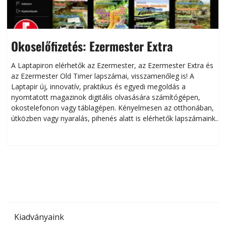
Okoselőfizetés: Ezermester Extra
A Laptapiron elérhetők az Ezermester, az Ezermester Extra és
az Ezermester Old Timer lapszámai, visszamenőleg is! A
Laptapir új, innovatív, praktikus és egyedi megoldás a
L
nyomtatott magazinok digitális olvasására számítógépen,
okostelefonon vagy táblagépen. Kényelmesen az otthonában,
útközben vagy nyaralás, pihenés alatt is elérhetők lapszámaink.
ú
Bárhol, bármikor, akár külföldön élve vagy dolgozva is
B
olvashatók az Ezermester lapszámai. A Laptapir kényelmes
megoldás, mert: – t
Kiadványaink