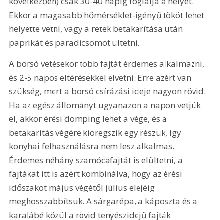
következően) csak 30-40 napig foglalja a helyet. 
Ekkor a magasabb hőmérséklet-igényű tököt lehet 
helyette vetni, vagy a retek betakarítása után 
paprikát és paradicsomot ültetni.
A borsó vetésekor több fajtát érdemes alkalmazni, 
és 2-5 napos eltérésekkel elvetni. Erre azért van 
szükség, mert a borsó csírázási ideje nagyon rövid. 
Ha az egész állományt ugyanazon a napon vetjük 
el, akkor érési dömping lehet a vége, és a 
betakarítás végére kiöregszik egy részük, így 
konyhai felhasználásra nem lesz alkalmas. 
Érdemes néhány szamócafajtát is elültetni, a 
fajtákat itt is azért kombinálva, hogy az érési 
időszakot május végétől július elejéig 
meghosszabbítsuk. A sárgarépa, a káposzta és a 
karalábé közül a rövid tenyészidejű fajták 