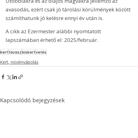
Utóbbiakra és az olajos magvakra jellemző az 
avasodás, ezért csak jó tárolási körülmények között 
számíthatunk jó kelésre ennyi év után is.
A cikk az Ezermester alábbi nyomtatott 
lapszámában érhető el: 2025/február.
kert
tavasz
kiskert
vetés
Kert, növényápolás
Kapcsolódó bejegyzések