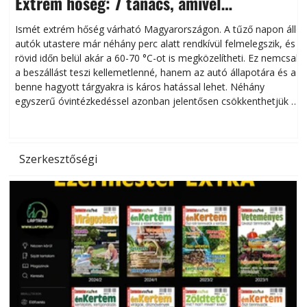
Extrém hőség: 7 tanács, amivel
megóvhatjuk autónkat a nyári károktól
Ismét extrém hőség várható Magyarországon. A tűző napon álló
autók utastere már néhány perc alatt rendkívül felmelegszik, és
rövid időn belül akár a 60-70 °C-ot is megközelítheti. Ez nemcsak
n
a beszállást teszi kellemetlenné, hanem az autó állapotára és a
benne hagyott tárgyakra is káros hatással lehet. Néhány
egyszerű óvintézkedéssel azonban jelentősen csökkenthetjük a
hőség káros hatásait.
l
Szerkesztőségi