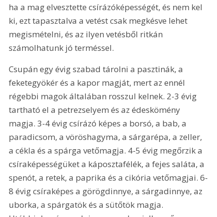
ha a mag elvesztette csírázóképességét, és nem kel 
ki, ezt tapasztalva a vetést csak megkésve lehet 
megismételni, és az ilyen vetésből ritkán 
számolhatunk jó terméssel.
Csupán egy évig szabad tárolni a pasztinák, a 
feketegyökér és a kapor magját, mert az ennél 
régebbi magok általában rosszul kelnek. 2-3 évig 
tartható el a petrezselyem és az édeskömény 
magja. 3-4 évig csírázó képes a borsó, a bab, a 
paradicsom, a vöröshagyma, a sárgarépa, a zeller, 
a cékla és a spárga vetőmagja. 4-5 évig megőrzik a 
csíraképességüket a káposztafélék, a fejes saláta, a 
spenót, a retek, a paprika és a cikória vetőmagjai. 6-
8 évig csíraképes a görögdinnye, a sárgadinnye, az 
uborka, a spárgatök és a sütőtök magja. 