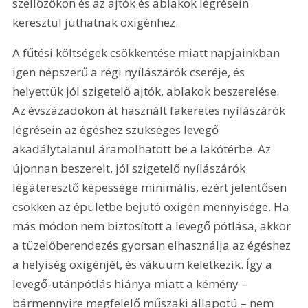
szellőzőkön és az ajtók és ablakok légrésein 
keresztül juthatnak oxigénhez.
A fűtési költségek csökkentése miatt napjainkban 
igen népszerű a régi nyílászárók cseréje, és 
helyettük jól szigetelő ajtók, ablakok beszerelése. 
Az évszázadokon át használt fakeretes nyílászárók 
légrésein az égéshez szükséges levegő 
akadálytalanul áramolhatott be a lakótérbe. Az 
újonnan beszerelt, jól szigetelő nyílászárók 
légáteresztő képessége minimális, ezért jelentősen 
csökken az épületbe bejutó oxigén mennyisége. Ha 
más módon nem biztosított a levegő pótlása, akkor 
a tüzelőberendezés gyorsan elhasználja az égéshez 
a helyiség oxigénjét, és vákuum keletkezik. Így a 
levegő-utánpótlás hiánya miatt a kémény – 
bármennyire megfelelő műszaki állapotú – nem 