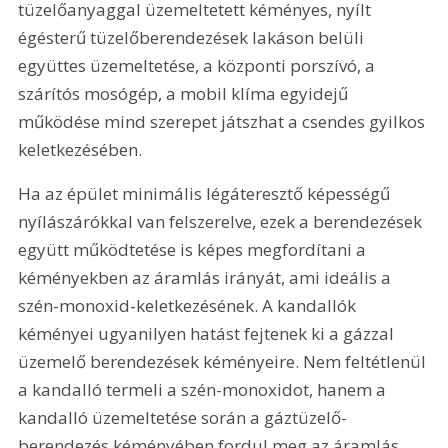
tüzelőanyaggal üzemeltetett kéményes, nyílt 
égésterű tüzelőberendezések lakáson belüli 
együttes üzemeltetése, a központi porszívó, a 
szárítós mosógép, a mobil klíma egyidejű 
működése mind szerepet játszhat a csendes gyilkos 
keletkezésében.
Ha az épület minimális légáteresztő képességű 
nyílászárókkal van felszerelve, ezek a berendezések 
együtt működtetése is képes megfordítani a 
kéményekben az áramlás irányát, ami ideális a 
szén-monoxid-keletkezésének. A kandallók 
kéményei ugyanilyen hatást fejtenek ki a gázzal 
üzemelő berendezések kéményeire. Nem feltétlenül 
a kandalló termeli a szén-monoxidot, hanem a 
kandalló üzemeltetése során a gáztüzelő-
berendezés kéményében fordul meg az áramlás 