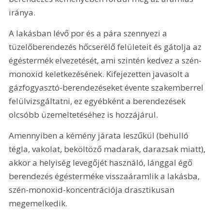
iránya.
A lakásban lévő por és a pára szennyezi a 
tüzelőberendezés hőcserélő felületeit és gátolja az 
égéstermék elvezetését, ami szintén kedvez a szén-
monoxid keletkezésének. Kifejezetten javasolt a 
gázfogyasztó-berendezéseket évente szakemberrel 
felülvizsgáltatni, ez egyébként a berendezések 
olcsóbb üzemeltetéséhez is hozzájárul.
Amennyiben a kémény járata leszűkül (behulló 
tégla, vakolat, beköltöző madarak, darazsak miatt), 
akkor a helyiség levegőjét használó, lánggal égő 
berendezés égésterméke visszaáramlik a lakásba, 
szén-monoxid-koncentrációja drasztikusan 
megemelkedik.