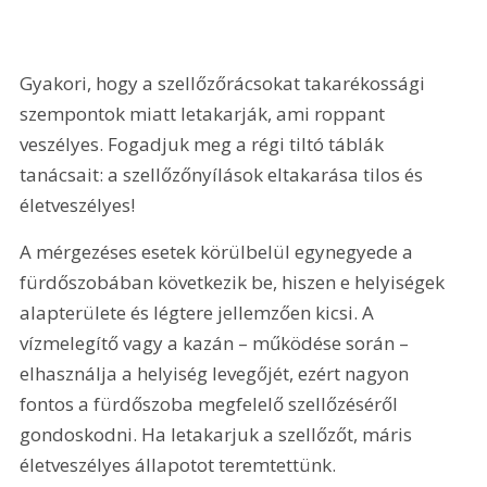
Gyakori, hogy a szellőzőrácsokat takarékossági 
szempontok miatt letakarják, ami roppant 
veszélyes. Fogadjuk meg a régi tiltó táblák 
tanácsait: a szellőzőnyílások eltakarása tilos és 
életveszélyes!
A mérgezéses esetek körülbelül egynegyede a 
fürdőszobában következik be, hiszen e helyiségek 
alapterülete és légtere jellemzően kicsi. A 
vízmelegítő vagy a kazán – működése során – 
elhasználja a helyiség levegőjét, ezért nagyon 
fontos a fürdőszoba megfelelő szellőzéséről 
gondoskodni. Ha letakarjuk a szellőzőt, máris 
életveszélyes állapotot teremtettünk.