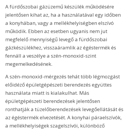
A fürdőszobai gázüzemű készülék működésére 
jelentősen kihat az, ha a használatával egy időben 
a konyhában, vagy a mellékhelyiségben elszívó 
működik. Ebben az esetben ugyanis nem jut 
megfelelő mennyiségű levegő a fürdőszobai 
gázkészülékhez, visszaáramlik az égéstermék és 
fennáll a veszélye a szén-monoxid-szint 
megemelkedésének.
A szén-monoxid-mérgezés tehát több légmozgást 
előidéző épületgépészeti berendezés együttes 
használata miatt is kialakulhat. Más 
épületgépészeti berendezések jelentősen 
ronthatják a tüzelőberendezések levegőellátását és 
az égéstermék elvezetését. A konyhai páraelszívók, 
a mellékhelyiségek szagelszívói, különböző 