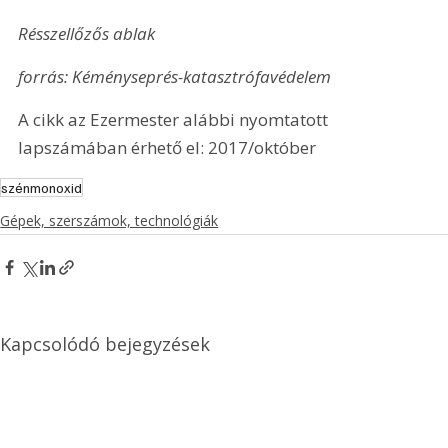
Résszellőzős ablak
forrás: Kéményseprés-katasztrófavédelem
A cikk az Ezermester alábbi nyomtatott 
lapszámában érhető el: 2017/október
szénmonoxid
Gépek, szerszámok, technológiák
Kapcsolódó bejegyzések