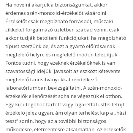
Ha növelni akarjuk a biztonságunkat, akkor 
érdemes szén-monoxid-érzékelőt vásárolni. 
Érzékelőt csak megbízható forrásból, műszaki 
cikkeket forgalmazó üzletben szabad venni, csak 
akkor tudják betölteni funkciójukat, ha megbízható 
típust szerzünk be, és azt a gyártó előírásainak 
megfelelő helyre és megfelelő módon telepítjük. 
Fontos tudni, hogy ezeknek érzékelőknek is van 
szavatossági idejük. Javasolt az eszközt kétévente 
megfelelő tanúsítványokkal rendelkező 
laboratóriumban bevizsgáltatni. A szén-monoxid-
érzékelők ellenőrzését soha ne végezzük el otthon. 
Egy kipufogóhoz tartott vagy cigarettafüsttel lefújt 
érzékelő jelez ugyan, ám olyan terhelést kap a „házi 
teszt” során, hogy az a további biztonságos 
működésre, életmentésre alkalmatlan. Az érzékelők 