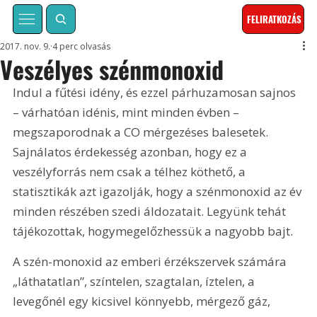
FELIRATKOZÁS
2017. nov. 9.
4 perc olvasás
Veszélyes szénmonoxid
Indul a fűtési idény, és ezzel párhuzamosan sajnos 
– várhatóan idénis, mint minden évben – 
megszaporodnak a CO mérgezéses balesetek. 
Sajnálatos érdekesség azonban, hogy ez a 
veszélyforrás nem csak a télhez köthető, a 
statisztikák azt igazolják, hogy a szénmonoxid az év 
minden részében szedi áldozatait. Legyünk tehát 
tájékozottak, hogymegelőzhessük a nagyobb bajt.
A szén-monoxid az emberi érzékszervek számára 
„láthatatlan”, színtelen, szagtalan, íztelen, a 
levegőnél egy kicsivel könnyebb, mérgező gáz, 