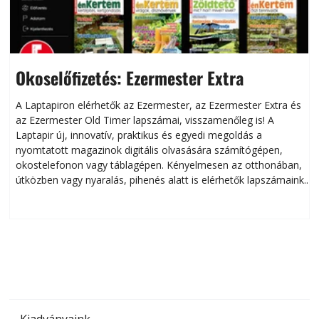
Okoselőfizetés: Ezermester Extra
A Laptapiron elérhetők az Ezermester, az Ezermester Extra és
az Ezermester Old Timer lapszámai, visszamenőleg is! A
Laptapir új, innovatív, praktikus és egyedi megoldás a
L
nyomtatott magazinok digitális olvasására számítógépen,
okostelefonon vagy táblagépen. Kényelmesen az otthonában,
útközben vagy nyaralás, pihenés alatt is elérhetők lapszámaink.
ú
Bárhol, bármikor, akár külföldön élve vagy dolgozva is
B
olvashatók az Ezermester lapszámai. A Laptapir kényelmes
megoldás, mert: – t