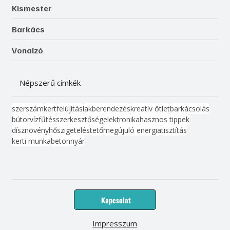
Kismester
Barkács
Vonalzó
Népszerű címkék
szerszám
kert
felújítás
lakberendezés
kreatív ötlet
barkácsolás
bútor
víz
fűtés
szerkesztőség
elektronika
hasznos tippek
dísznövény
hőszigetelés
tető
megújuló energia
tisztítás
kerti munka
beton
nyár
Kapcsolat
Impresszum