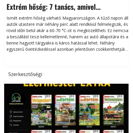
Extrém hőség: 7 tanács, amivel
megóvhatjuk autónkat a nyári károktól
Ismét extrém hőség várható Magyarországon. A tűző napon álló
autók utastere már néhány perc alatt rendkívül felmelegszik, és
rövid időn belül akár a 60-70 °C-ot is megközelítheti. Ez nemcsak
n
a beszállást teszi kellemetlenné, hanem az autó állapotára és a
benne hagyott tárgyakra is káros hatással lehet. Néhány
egyszerű óvintézkedéssel azonban jelentősen csökkenthetjük a
hőség káros hatásait.
l
Szerkesztőségi