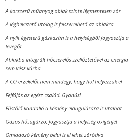
A korszerű műanyag ablak szinte légmentesen zár
A légbevezető utólag is felszerelhető az ablakra
A nyílt égésterű gázkazán is a helyiségből fogyasztja a 
levegőt
Ablakba integrált hőcserélős szellőztetővel az energia 
sem vész kárba
A CO-érzékelőt nem mindegy, hogy hol helyezzük el
Fejfájós az egész család. Gyanús!
Füstölő kandalló a kémény eldugulására is utalhat
Gázos hősugárzó, fogyasztja a helyiség oxigénjét
Omladozó kémény belül is el lehet záródva