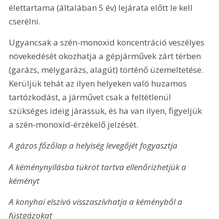
élettartama (általában 5 év) lejárata előtt le kell 
cserélni.
Ugyancsak a szén-monoxid koncentráció veszélyes 
növekedését okozhatja a gépjárművek zárt térben 
(garázs, mélygarázs, alagút) történő üzemeltetése. 
Kerüljük tehát az ilyen helyeken való huzamos 
tartózkodást, a járművet csak a feltétlenül 
szükséges ideig járassuk, és ha van ilyen, figyeljük 
a szén-monoxid-érzékelő jelzését.
A gázos főzőlap a helyiség levegőjét fogyasztja
A kéménynyílásba tükröt tartva ellenőrizhetjük a 
kéményt
A konyhai elszívó visszaszívhatja a kéményből a 
füstgázokat