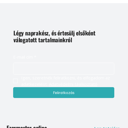
Légy naprakész, és értesülj elsőként
válogatott tartalmainkról
E-mail cím
*
Igen, szeretnék feliratkozni, és elfogadom az 
adatkezelést. 
Adatvédelmi tájékoztató
Feliratkozás
Ezermester online