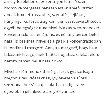
amely tökéletlen égés során jön létre. A szén-
monoxid-mérgezés nehezen észrevehető, hiszen 
annak tünetei: rosszullét, szédülés, fejfájás, 
hányinger és fáradtság könnyen összetéveszthetőek 
egyéb betegségek tüneteivel. Magas szén-monoxid-
koncentráció esetén ájulás, és néhány percen belül 
halál is beállhat, mivel ez a gáz kis koncentrációban 
is rendkívül mérgező. Annyira mérgező, hogy ha a 
lakásunk levegőjének 1,28 térfogatszázalékát eléri, 
három percen belül halált okoz.
Mivel a szén-monoxid-mérgezések gyakorisága 
megnő a téli időszakban, így tévesen a fűtési 
szezonnal hozzák kapcsolatba, pedig az év 
egészében jelenlévő veszélyről van szó.