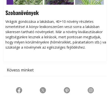
Szobanövények
Virágok gondozása a lakásban, 40+10 növény részletes
ismertetése! A könyv lexikonszerűen veszi sorra a lakásban
s
sikeresen tart­ha­tó növényeket. Már a növény kiválasztásakor
h
segítségünkre lesznek a leírások, mert pontosan megtudjuk,
k
hogy milyen körülményekre (hőmérséklet, páratartalom stb.) van
szüksége a növénynek az egészséges fejlődéshez.
t
Kövess minket