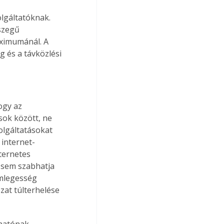
lgáltatóknak. 
szegű 
aximumánál. A 
 és a távközlési 
ogy az 
sok között, ne 
olgáltatásokat 
 internet-
ternetes 
t sem szabhatja 
emlegesség 
ózat túlterhelése 
hatónak, 