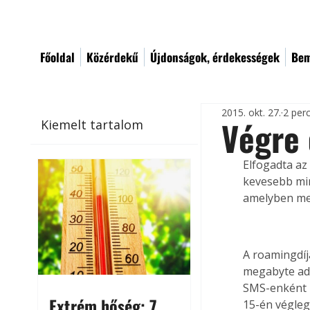
Főoldal
Közérdekű
Újdonságok, érdekességek
Bem
2015. okt. 27.
2 per
Végre 
Kiemelt tartalom
Elfogadta az
kevesebb min
amelyben meg
A roamingdíja
megabyte ada
SMS-enként pe
Extrém hőség: 7
15-én végleg