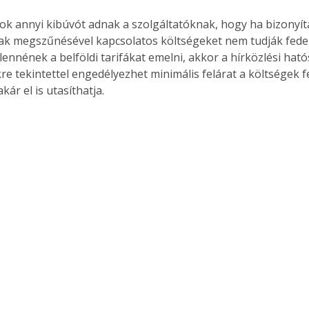
yok annyi kibúvót adnak a szolgáltatóknak, hogy ha bizonyít
ak megszűnésével kapcsolatos költségeket nem tudják fedez
ennének a belföldi tarifákat emelni, akkor a hírközlési ható
e tekintettel engedélyezhet minimális felárat a költségek f
kár el is utasíthatja.