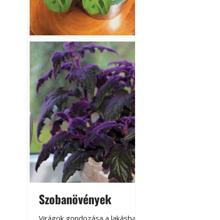
Szobanövények
Virágoskert: k
teraszon, laká
Virágok gondozása a lakásban,