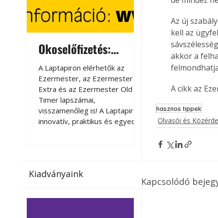
Az új szabál
kell az ügyfe
sávszélesség
Okoselőfizetés:
Okoselőfizetés
akkor a felh
Ezermester Extra
felmondhatja
A Laptapiron elérhetők az
A Laptapiron elérhető
Ezermester, az Ezermester
Ezermester, az Ezer
A cikk az Ez
Extra és az Ezermester Old
Extra és az Ezermest
Timer lapszámai,
Timer lapszámai,
hasznos tippek
visszamenőleg is! A Laptapir új,
visszamenőleg is! A La
Olvasói és Közérd
innovatív, praktikus és egyedi
innovatív, praktikus 
megoldás a nyomtatott
megoldás a nyomtato
magazinok digitális olvasására
magazinok digitális o
számítógépen, okostelefonon
számítógépen, okost
vagy táblagépen. Kényelmesen
vagy táblagépen. Ké
Kiadványaink
az otthonában, útközben vagy
az otthonában, útköz
Kapcsolódó bejeg
nyaralás, pihenés alatt is
nyaralás, pihenés alat
elérhetők lapszámaink. Bárhol,
elérhetők lapszámaink
bármikor, akár külföldön élve
bármikor, akár külföld
vagy dolgozva is olvashatók az
vagy dolgozva is olv