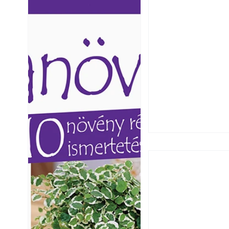
Ezermester lapszámai. A
Ezermester lapszámai
Laptapir kényelmes megoldás,
Laptapir kényelmes 
mert: – t
mert: – t