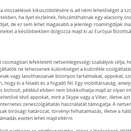
 a visszaélések kiküszöbölésére is ad némi lehetőséget a szo
tekben, ha ilyet észlelnek, felszámíthatnak egy alacsony ös
díjat, de ez sem lehet magasabb a jelenlegi roamingdíjak m
eteket a későbbiekben dolgozza majd ki az Európai Bizottság
t csomagban lefektetett netsemlegességi szabályok célja, h
gáltatók ne tehessenek különbséget a különféle szolgáltatá
nak vagy lassíthassanak bizonyos tartalmakat, appokat, sz
, hogy ki a feladó és a fogadó fél. Egy mobiltársaság, amely
is biztosít, például elvben nem blokkolhatja majd az olyan in
lehetővé tévő appokat, mint a Skype vagy a Viber, illetve az
internetes zeneszolgáltatás használatát támogatja. A nets
csak bírósági határozat, törvényi felhatalmazás, illetve a hál
ámadás esetén lehet majd eltérni.
kell avatkozni az adatforgalomba, akkor a lépéseknek átlát