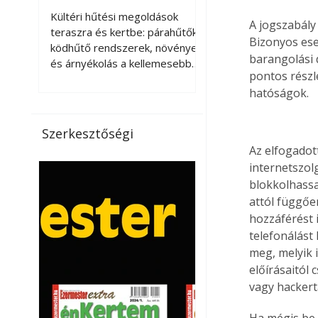
kellemesebbé a
Kültéri hűtési megoldások
A jogszabály
teraszt és a kertet?
teraszra és kertbe: párahűtők,
Bizonyos ese
ködhűtő rendszerek, növények
barangolási 
és árnyékolás a kellemesebb
pontos részl
nyári mikroklímáért. A kültéri
hatóságok.
hűtés kérdése az utóbbi
években egyre nagyobb
jelentőséget kapott, ahogy a
Szerkesztőségi
nyári hőhullámok gyakoribbá és
Az elfogadot
intenzívebbé váltak. Míg
internetszol
korábban elsősorban a beltéri
blokkolhassa
klímaberendezések jelentették
attól függően
a megoldást a meleg ellen, ma
hozzáférést 
már egyre többen keresnek
olyan kültéri hűtési
telefonálást 
lehetőségeket is, amelyek a
meg, melyik 
teraszok, erkélyek, kertek vagy
előírásaitól 
vendégl
vagy hackert
Ha mégis be 