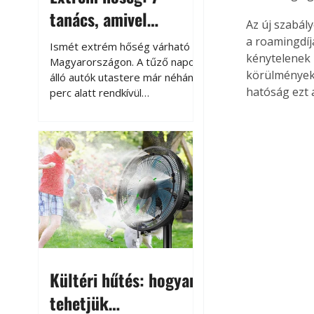
tanács, amivel
Az új szabál
megóvhatjuk
a roamingdíj
Ismét extrém hőség várható
kénytelenek l
autónkat a nyári
Magyarországon. A tűző napon
körülményekr
álló autók utastere már néhány
károktól
hatóság ezt a
perc alatt rendkívül
felmelegszik, és rövid időn belül
akár a 60-70 °C-ot is
megközelítheti. Ez nemcsak a
beszállást teszi kellemetlenné,
hanem az autó állapotára és a
benne hagyott tárgyakra is
káros hatással lehet. Néhány
egyszerű óvintézkedéssel
azonban jelentősen
csökkenthetjük a hőség káros
hatásait.
Kültéri hűtés: hogyan
tehetjük