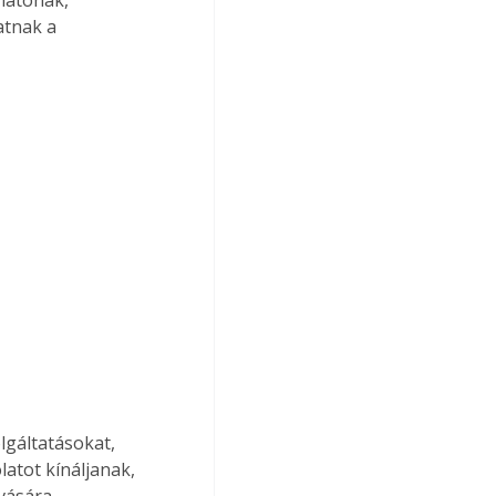
tnak a 
lgáltatásokat, 
atot kínáljanak, 
vására.