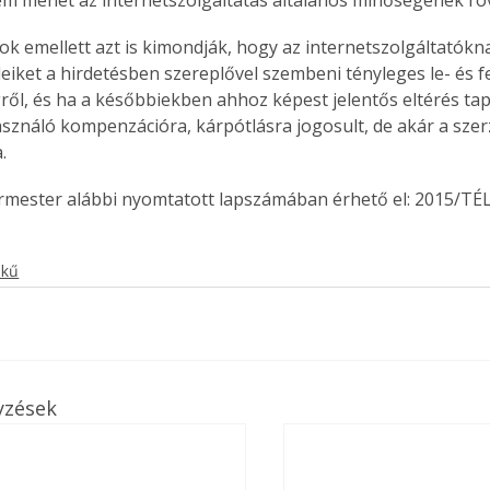
yok emellett azt is kimondják, hogy az internetszolgáltatókn
leiket a hirdetésben szereplővel szembeni tényleges le- és fe
ről, és ha a későbbiekben ahhoz képest jelentős eltérés tap
Együtt jobban megéri!
asználó kompenzációra, kárpótlásra jogosult, de akár a szer
Bővebb információ itt!
. 
k az
Együtt jobban megéri! A
mester
könyvek tetszőleges
ermester alábbi nyomtatott lapszámában érhető el: 2015/TÉL
er Old
párosítással kedvezményes
áron, 0 Ft postaköltséggel
ptapir új,
megrendelhetők!
ekű
és egyedi
tt
lvasására
elefonon
nyelmesen
ben vagy
yzések
t is
. Bárhol,
ön élve
ashatók az