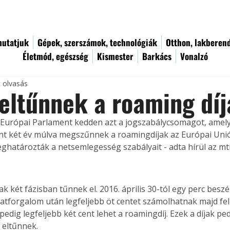
utatjuk
Gépek, szerszámok, technológiák
Otthon, lakberen
Életmód, egészség
Kismester
Barkács
Vonalzó
c olvasás
eltűnnek a roaming dí
 Európai Parlament kedden azt a jogszabálycsomagot, amel
t két év múlva megszűnnek a roamingdíjak az Európai Unió
határozták a netsemlegesség szabályait - adta hírül az mti
k két fázisban tűnnek el. 2016. április 30-tól egy perc beszé
tforgalom után legfeljebb öt centet számolhatnak majd fel 
dig legfeljebb két cent lehet a roamingdíj. Ezek a díjak ped
 eltűnnek.