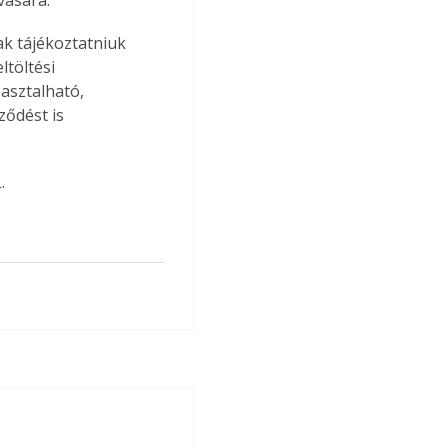
ak tájékoztatniuk 
ltöltési 
asztalható, 
ződést is 
.