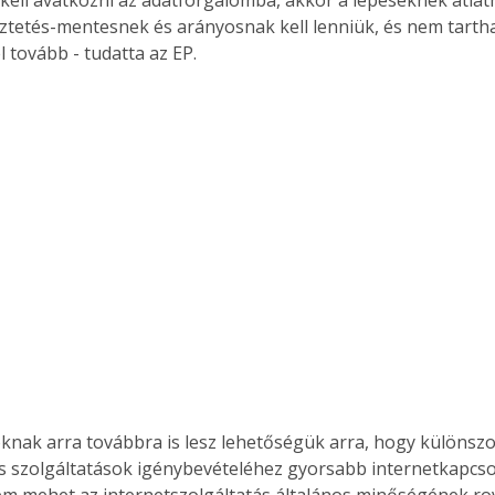
etés-mentesnek és arányosnak kell lenniük, és nem tartha
 tovább - tudatta az EP.
óknak arra továbbra is lesz lehetőségük arra, hogy különszo
s szolgáltatások igénybevételéhez gyorsabb internetkapcsol
m mehet az internetszolgáltatás általános minőségének ro