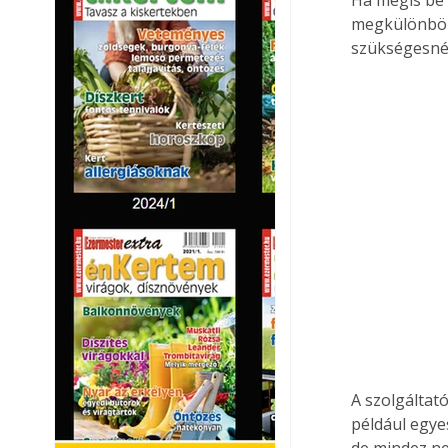
megkülönbözt
szükségesnél
A szolgáltat
például egye
de mindez ne