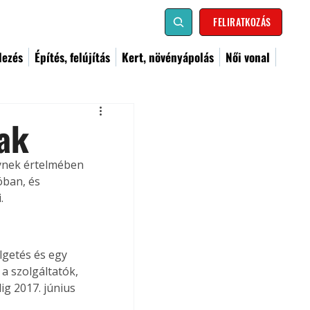
FELIRATKOZÁS
dezés
Építés, felújítás
Kert, növényápolás
Női vonal
jak
ynek értelmében 
ban, és 
. 
lgetés és egy 
a szolgáltatók, 
ig 2017. június 