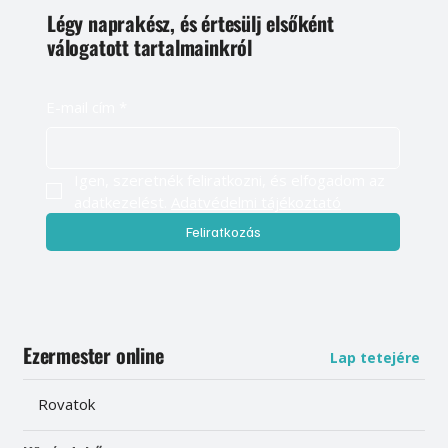
Légy naprakész, és értesülj elsőként
válogatott tartalmainkról
E-mail cím
*
Igen, szeretnék feliratkozni, és elfogadom az 
adatkezelést. 
Adatvédelmi tájékoztató
Feliratkozás
Ezermester online
Lap tetejére
Rovatok