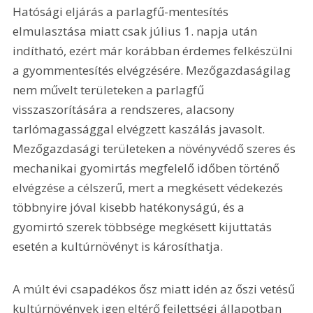
Hatósági eljárás a parlagfű-mentesítés 
elmulasztása miatt csak július 1. napja után 
indítható, ezért már korábban érdemes felkészülni 
a gyommentesítés elvégzésére. Mezőgazdaságilag 
nem művelt területeken a parlagfű 
visszaszorítására a rendszeres, alacsony 
tarlómagassággal elvégzett kaszálás javasolt. 
Mezőgazdasági területeken a növényvédő szeres és 
mechanikai gyomirtás megfelelő időben történő 
elvégzése a célszerű, mert a megkésett védekezés 
többnyire jóval kisebb hatékonyságú, és a 
gyomirtó szerek többsége megkésett kijuttatás 
esetén a kultúrnövényt is károsíthatja.
A múlt évi csapadékos ősz miatt idén az őszi vetésű 
kultúrnövények igen eltérő fejlettségi állapotban 