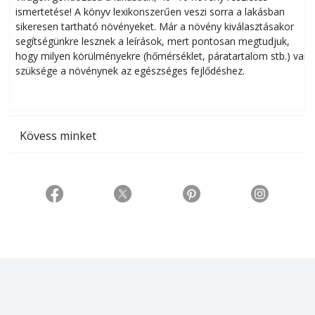
ismertetése! A könyv lexikonszerűen veszi sorra a lakásban
s
sikeresen tart­ha­tó növényeket. Már a növény kiválasztásakor
h
segítségünkre lesznek a leírások, mert pontosan megtudjuk,
k
hogy milyen körülményekre (hőmérséklet, páratartalom stb.) van
szüksége a növénynek az egészséges fejlődéshez.
t
Kövess minket