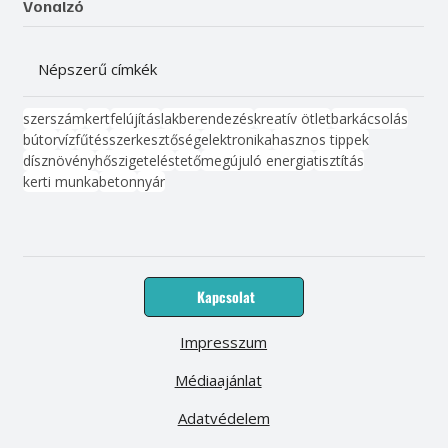
Vonalzó
Népszerű címkék
szerszám
kert
felújítás
lakberendezés
kreatív ötlet
barkácsolás
bútor
víz
fűtés
szerkesztőség
elektronika
hasznos tippek
dísznövény
hőszigetelés
tető
megújuló energia
tisztítás
kerti munka
beton
nyár
Kapcsolat
Impresszum
Médiaajánlat
Adatvédelem