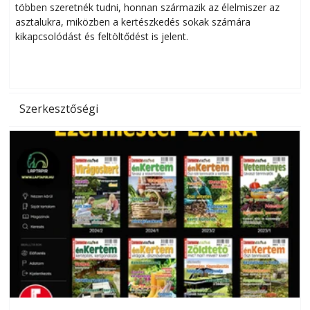
többen szeretnék tudni, honnan származik az élelmiszer az
l
asztalukra, miközben a kertészkedés sokak számára
kikapcsolódást és feltöltődést is jelent.
é
d
Szerkesztőségi