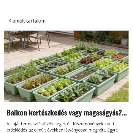
Kiemelt tartalom
Balkon kertészkedés vagy magaságyás?
Helytakarékos kertészkedés
A saját termesztésű zöldségek és fűszernövények iránti
érdeklődés az elmúlt években látványosan megnőtt. Egyre