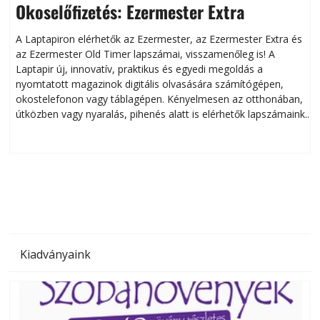
Okoselőfizetés: Ezermester Extra
A Laptapiron elérhetők az Ezermester, az Ezermester Extra és
az Ezermester Old Timer lapszámai, visszamenőleg is! A
Laptapir új, innovatív, praktikus és egyedi megoldás a
L
nyomtatott magazinok digitális olvasására számítógépen,
okostelefonon vagy táblagépen. Kényelmesen az otthonában,
útközben vagy nyaralás, pihenés alatt is elérhetők lapszámaink.
ú
Bárhol, bármikor, akár külföldön élve vagy dolgozva is
B
olvashatók az Ezermester lapszámai. A Laptapir kényelmes
megoldás, mert: – t
Kiadványaink