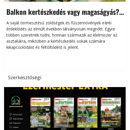
Balkon kertészkedés vagy magaságyás?
Helytakarékos kertészkedés
A saját termesztésű zöldségek és fűszernövények iránti
érdeklődés az elmúlt években látványosan megnőtt. Egyre
többen szeretnék tudni, honnan származik az élelmiszer az
l
asztalukra, miközben a kertészkedés sokak számára
kikapcsolódást és feltöltődést is jelent.
é
d
Szerkesztőségi