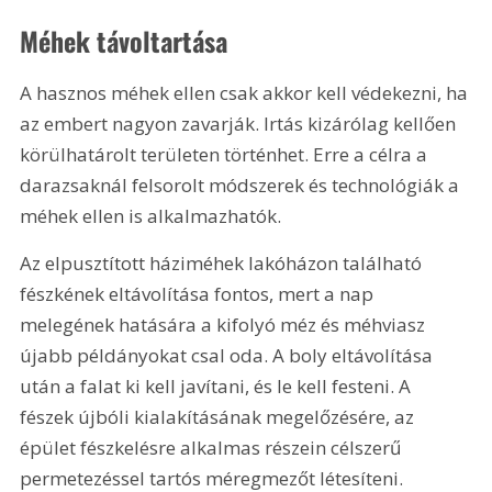
Méhek távoltartása
A hasznos méhek ellen csak akkor kell védekezni, ha 
az embert nagyon zavarják. Irtás kizárólag kellően 
körülhatárolt területen történhet. Erre a célra a 
darazsaknál felsorolt módszerek és technológiák a 
méhek ellen is alkalmazhatók.
Az elpusztított háziméhek lakóházon található 
fészkének eltávolítása fontos, mert a nap 
melegének hatására a kifolyó méz és méhviasz 
újabb példányokat csal oda. A boly eltávolítása 
után a falat ki kell javítani, és le kell festeni. A 
fészek újbóli kialakításának megelőzésére, az 
épület fészkelésre alkalmas részein célszerű 
permetezéssel tartós méregmezőt létesíteni.