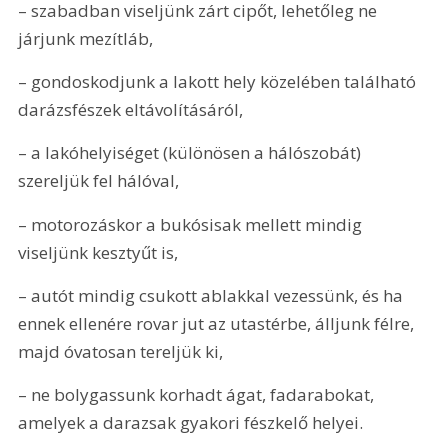
– szabadban viseljünk zárt cipőt, lehetőleg ne 
járjunk mezítláb,
– gondoskodjunk a lakott hely közelében található 
darázsfészek eltávolításáról,
– a lakóhelyiséget (különösen a háló­szobát) 
szereljük fel hálóval,
– motorozáskor a bukósisak mellett mindig 
viseljünk kesztyűt is,
– autót mindig csukott ablakkal vezessünk, és ha 
ennek ellenére rovar jut az utastérbe, álljunk félre, 
majd óvatosan tereljük ki,
– ne bolygassunk korhadt ágat, fadarabokat, 
amelyek a darazsak gyakori fészkelő helyei.