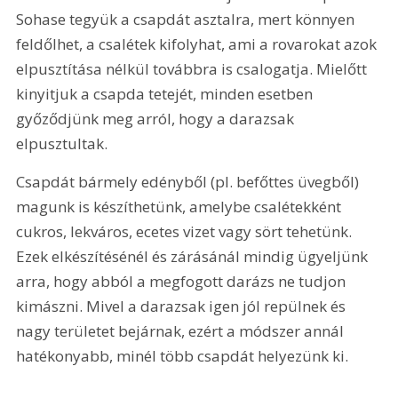
Sohase tegyük a csapdát asztalra, mert könnyen 
feldőlhet, a csalétek kifolyhat, ami a rovarokat azok 
elpusztítása nélkül továbbra is csalogatja. Mielőtt 
kinyitjuk a csapda tetejét, minden esetben 
győződjünk meg arról, hogy a darazsak 
elpusztultak. 
Csapdát bármely edényből (pl. befőttes üvegből) 
magunk is készíthetünk, amelybe csalétekként 
cukros, lekváros, ecetes vizet vagy sört tehetünk. 
Ezek elkészítésénél és zárásánál mindig ügyeljünk 
arra, hogy abból a megfogott darázs ne tudjon 
kimászni. Mivel a darazsak igen jól repülnek és 
nagy területet bejárnak, ezért a módszer annál 
hatékonyabb, minél több csapdát helyezünk ki. 