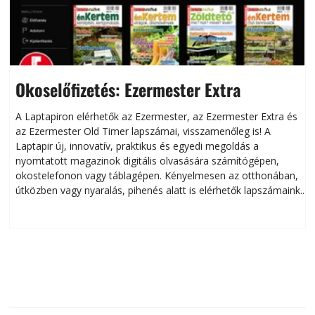
Okoselőfizetés: Ezermester Extra
A Laptapiron elérhetők az Ezermester, az Ezermester Extra és
az Ezermester Old Timer lapszámai, visszamenőleg is! A
Laptapir új, innovatív, praktikus és egyedi megoldás a
L
nyomtatott magazinok digitális olvasására számítógépen,
okostelefonon vagy táblagépen. Kényelmesen az otthonában,
útközben vagy nyaralás, pihenés alatt is elérhetők lapszámaink.
ú
Bárhol, bármikor, akár külföldön élve vagy dolgozva is
B
olvashatók az Ezermester lapszámai. A Laptapir kényelmes
megoldás, mert: – t