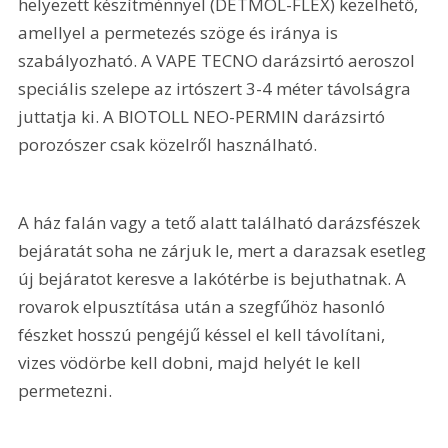
helyezett készítménnyel (DETMOL-FLEX) kezelhető, 
amellyel a permetezés szöge és iránya is 
szabályozható. A VAPE TECNO darázsirtó aeroszol 
speciális szelepe az irtószert 3-4 méter távolságra 
juttatja ki. A BIOTOLL NEO-PERMIN darázsirtó 
porozószer csak közelről használható. 
A ház falán vagy a tető alatt található darázsfészek 
bejáratát soha ne zárjuk le, mert a darazsak esetleg 
új bejáratot keresve a lakótérbe is bejuthatnak. A 
rovarok elpusztítása után a szegfűhöz hasonló 
fészket hosszú pengéjű késsel el kell távolítani, 
vizes vödörbe kell dobni, majd helyét le kell 
permetezni. 