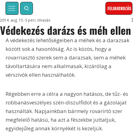
FELIRATKOZÁS
2014. aug. 15.
3 perc olvasás
Védekezés darázs és méh ellen
A védekezés lehetőségeiben a méhek és a darazsak 
között sok a hasonlóság. Az is közös, hogy a 
rovarriasztó szerek sem a darazsak, sem a méhek 
távoltartására nem alkalmasak, kizárólag a 
vérszívók ellen használhatók. 
Régebben erre a célra a nagyon hatásos, de tűz- és 
robbanásveszélyes szén-diszulfidot és a gázolajat 
használták. Napjainkban bármely rovarirtó szer 
megfelelő hatású, ha azt a fészekbe juttatjuk, 
egyidejűleg annak környékét is kezeljük.