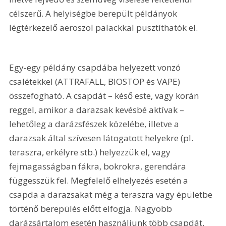
célszerű. A helyiségbe berepült példányok 
légtérkezelő aeroszol palackkal pusztíthatók el. 
Egy-egy példány csapdába helyezett vonzó 
csalétekkel (ATTRAFALL, BIOSTOP és VAPE) 
összefogható. A csapdát – késő este, vagy korán 
reggel, amikor a darazsak kevésbé aktívak – 
lehetőleg a darázsfészek közelébe, illetve a 
darazsak által szívesen látogatott helyekre (pl. 
teraszra, erkélyre stb.) helyezzük el, vagy 
fejmagasságban fákra, bokrokra, gerendára 
függesszük fel. Megfelelő elhelyezés esetén a 
csapda a darazsakat még a teraszra vagy épületbe 
történő berepülés előtt elfogja. Nagyobb 
darázsártalom esetén használjunk több csapdát. 