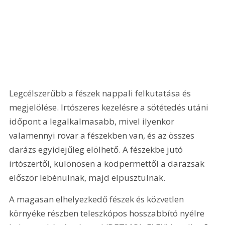
Legcélszerűbb a fészek nappali felkutatása és 
megjelölése. Irtószeres kezelésre a sötétedés utáni 
időpont a legalkalmasabb, mivel ilyenkor 
valamennyi rovar a fészekben van, és az összes 
darázs egyidejűleg elölhető. A fészekbe jutó 
irtószertől, különösen a ködpermettől a darazsak 
először lebénulnak, majd elpusztulnak. 
A magasan elhelyezkedő fészek és közvetlen 
környéke részben teleszkópos hosszabbító nyélre 