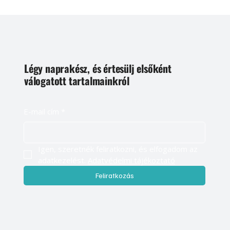
Légy naprakész, és értesülj elsőként
válogatott tartalmainkról
E-mail cím
*
Igen, szeretnék feliratkozni, és elfogadom az 
adatkezelést. 
Adatvédelmi tájékoztató
Feliratkozás