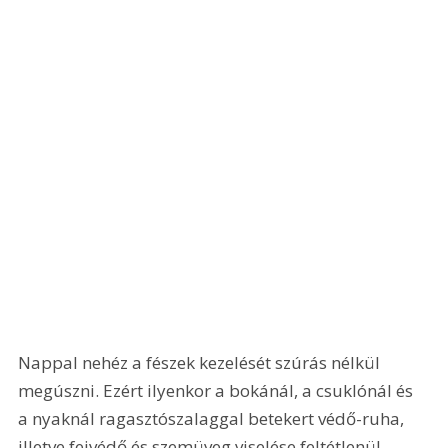
Nappal nehéz a fészek kezelését szúrás nélkül 
megúszni. Ezért ilyenkor a bokánál, a csuklónál és 
a nyaknál ragasztószalaggal betekert védő-ruha, 
illetve fejvédő és szemüveg viselése feltétlenül 