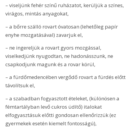
– viseljünk fehér színű ruházatot, kerüljük a színes, 
virágos, mintás anyagokat,
– a bőrre szálló rovart óvatosan (lehetőleg papír 
enyhe mozgatásával) zavarjuk el,
– ne ingereljük a rovart gyors mozgással, 
viselkedjünk nyugodtan, ne hadonásszunk, ne 
csapkodjunk magunk és a rovar körül,
– a fürdőmedencében vergődő rovart a fürdés előtt 
távolítsuk el,
– a szabadban fogyasztott ételeket, (különösen a 
fémtartályban levő cukros üdítő) italokat 
elfogyasztásuk előtti gondosan ellenőrizzük (ez 
gyermekek esetén kiemelt fontosságú),