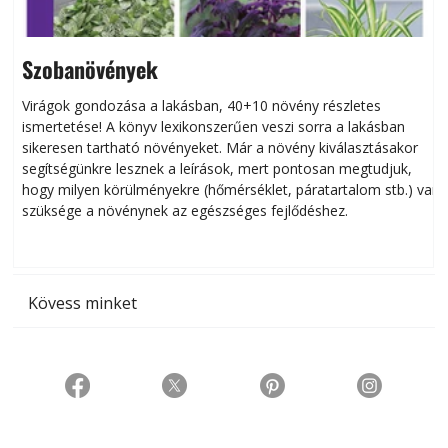
Szobanövények
Virágok gondozása a lakásban, 40+10 növény részletes
ismertetése! A könyv lexikonszerűen veszi sorra a lakásban
s
sikeresen tart­ha­tó növényeket. Már a növény kiválasztásakor
h
segítségünkre lesznek a leírások, mert pontosan megtudjuk,
k
hogy milyen körülményekre (hőmérséklet, páratartalom stb.) van
szüksége a növénynek az egészséges fejlődéshez.
t
Kövess minket