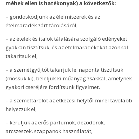
méhek ellen is hatékonyak) a következők:
– gondoskodjunk az élelmiszerek és az 
ételmaradék zárt tárolásáról,
– az ételek és italok tálalására szolgáló edényeket 
gyakran tisztítsuk, és az ételmaradékokat azonnal 
takarítsuk el,
– a szemétgyűjtőt takarjuk le, naponta tisztítsuk 
(mossuk ki), béleljük ki műanyag zsákkal, amelynek 
gyakori cseréjére fordítsunk figyelmet,
– a szeméttárolót az étkezési helytől minél távolabb 
helyezzük el,
– kerüljük az erős parfümök, dezodorok, 
arcszeszek, szappanok használatát,