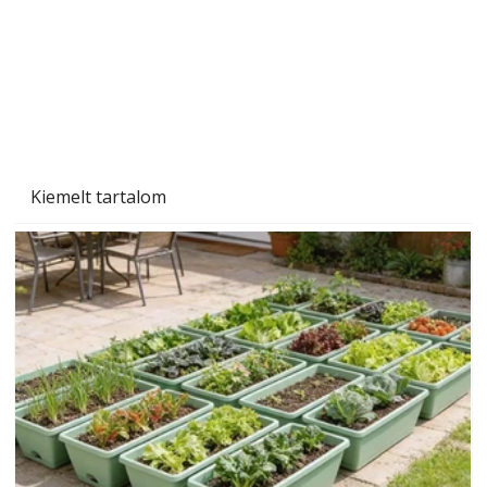
Naptej vagy napolaj? Melyiket válasszuk, és
miben különböznek?
Kiemelt tartalom