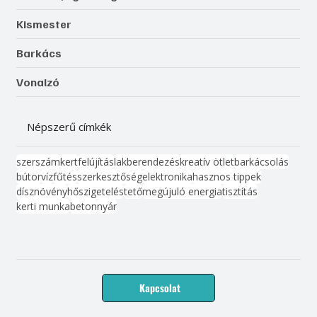
Kismester
Barkács
Vonalzó
Népszerű címkék
szerszám
kert
felújítás
lakberendezés
kreatív ötlet
barkácsolás
bútor
víz
fűtés
szerkesztőség
elektronika
hasznos tippek
dísznövény
hőszigetelés
tető
megújuló energia
tisztítás
kerti munka
beton
nyár
Kapcsolat