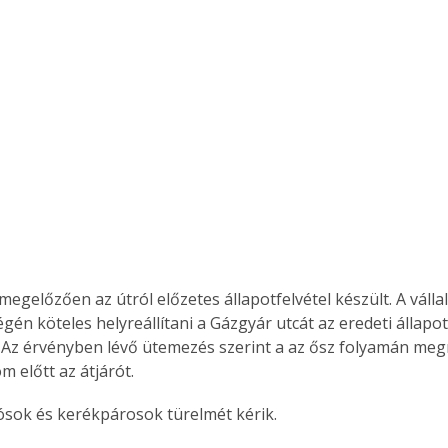
 megelőzően az útról előzetes állapotfelvétel készült. A válla
gén köteles helyreállítani a Gázgyár utcát az eredeti állapo
Az érvényben lévő ütemezés szerint a az ősz folyamán megn
 előtt az átjárót. 
ósok és kerékpárosok türelmét kérik.