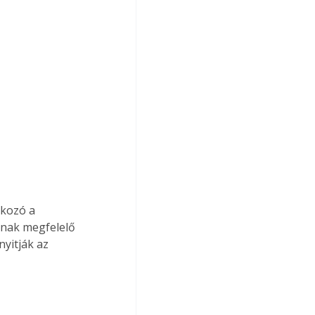
lkozó a 
tnak megfelelő 
yitják az 