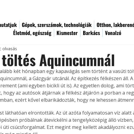
utatjuk
Gépek, szerszámok, technológiák
Otthon, lakberen
Életmód, egészség
Kismester
Barkács
Vonalzó
c olvasás
 töltés Aquincumnál
galább két hónapban egy kapavágás sem történt a vasúti tölté
quincumnál, a Gázgyár utcánál. Az építkezés félkészen áll. A
rement (ami egyben bicikli út is). Az egyetlen dolog, ami tört
t, hogy az autósok átjárnak a félkész átjárón a porban a reg
mban, ezért kővel elbarikádozták, hogy ne lehessen átmenn
st láthatóan elrontották. Az út azóta folyamatosan víz alatt á
épésben próbálnak átevickélni a tengelyközépig álló vízben, 
i úti csúcsforgalmat. Ezt megint meg kellett akadályozni: ez