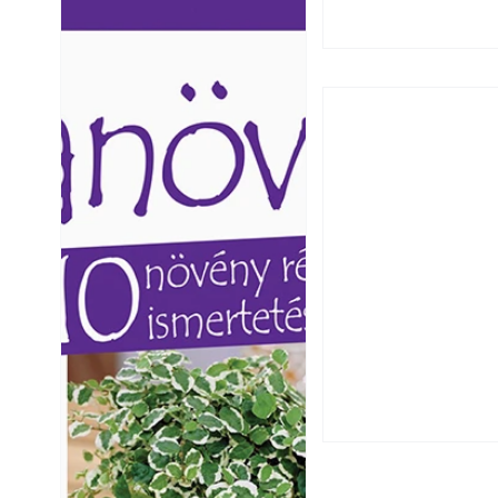
Ezermester lapszámai. A
Ezermester lapszámai
Laptapir kényelmes megoldás,
Laptapir kényelmes 
mert: – t
mert: – t
Extrém hőség: 7 
autónkat a nyári 