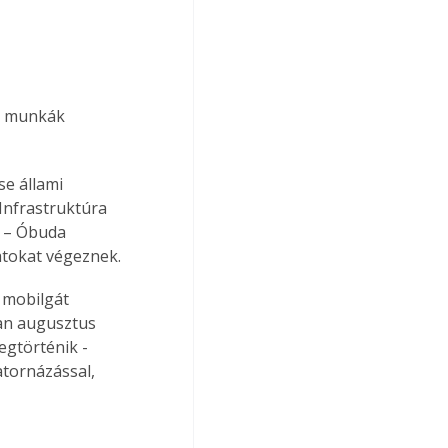
 a munkák 
e állami 
Infrastruktúra 
r – Óbuda 
atokat végeznek.
 mobilgát 
an augusztus 
egtörténik - 
atornázással, 