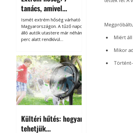
tettek fel. A 
tanács, amivel
megóvhatjuk
Ismét extrém hőség várható
Megpróbáltu
autónkat a nyári
Magyarországon. A tűző napon
álló autók utastere már néhány
károktól
Miért áll
perc alatt rendkívül
felmelegszik, és rövid időn belül
Mikor ad
akár a 60-70 °C-ot is
megközelítheti. Ez nemcsak a
Történt-e
beszállást teszi kellemetlenné,
hanem az autó állapotára és a
benne hagyott tárgyakra is
káros hatással lehet. Néhány
egyszerű óvintézkedéssel
azonban jelentősen
csökkenthetjük a hőség káros
hatásait.
Kültéri hűtés: hogyan
tehetjük