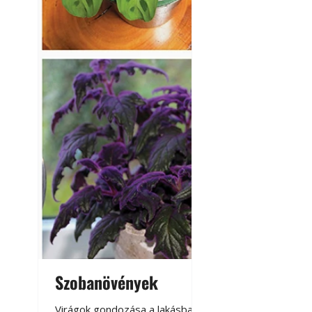
Szobanövények
Virágoskert: k
teraszon, laká
Virágok gondozása a lakásban,