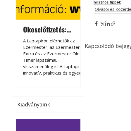
hasznos tippek
Olvasói és Közérd
Okoselőfizetés:
Okoselőfizetés
Ezermester Extra
A Laptapiron elérhetők az
A Laptapiron elérhető
Kapcsolódó bejeg
Ezermester, az Ezermester
Ezermester, az Ezer
Extra és az Ezermester Old
Extra és az Ezermest
Timer lapszámai,
Timer lapszámai,
visszamenőleg is! A Laptapir új,
visszamenőleg is! A La
innovatív, praktikus és egyedi
innovatív, praktikus 
megoldás a nyomtatott
megoldás a nyomtato
magazinok digitális olvasására
magazinok digitális o
számítógépen, okostelefonon
számítógépen, okost
vagy táblagépen. Kényelmesen
vagy táblagépen. Ké
Kiadványaink
az otthonában, útközben vagy
az otthonában, útköz
nyaralás, pihenés alatt is
nyaralás, pihenés alat
elérhetők lapszámaink. Bárhol,
elérhetők lapszámaink
bármikor, akár külföldön élve
bármikor, akár külföld
vagy dolgozva is olvashatók az
vagy dolgozva is olv