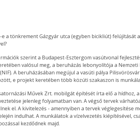
-e a tönkrement Gázgyár utca (egyben bicikliút) felújítását
el?
ormációk szerint a Budapest-Esztergom vasútvonal fejlesztés
retében valósul meg, a beruházás lebonyolítója a Nemzeti 
t (NIF). A beruházásában megújul a vasúti pálya Pilisvörösvá
zött, e projekt keretében több közúti szakaszon is munkál
satornázási Művek Zrt. mobilgát építését írta elő a hídhoz, a
veztetése jelenleg folyamatban van. A végső tervek várható
lnek el. A kivitelezés - amennyiben a tervek véglegesítése m
lején indulhat. A munkálatok a vízelvezetés kiépítésével, cs
pozással kezdődnek majd. 