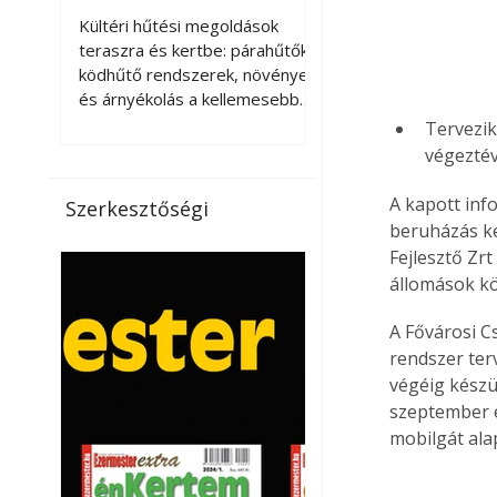
kellemesebbé a
Kültéri hűtési megoldások
teraszt és a kertet?
teraszra és kertbe: párahűtők,
ködhűtő rendszerek, növények
és árnyékolás a kellemesebb
nyári mikroklímáért. A kültéri
Tervezik
hűtés kérdése az utóbbi
végeztév
években egyre nagyobb
jelentőséget kapott, ahogy a
A kapott inf
Szerkesztőségi
nyári hőhullámok gyakoribbá és
beruházás ke
intenzívebbé váltak. Míg
Fejlesztő Zr
korábban elsősorban a beltéri
állomások kö
klímaberendezések jelentették
a megoldást a meleg ellen, ma
A Fővárosi C
már egyre többen keresnek
rendszer ter
olyan kültéri hűtési
végéig készü
lehetőségeket is, amelyek a
szeptember e
teraszok, erkélyek, kertek vagy
mobilgát ala
vendégl