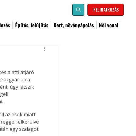
FELIRATKOZÁS
dezés
Építés, felújítás
Kert, növényápolás
Női vonal
s alatti átjáró 
 Gázgyár utca 
ént; úgy látszik 
geli 
i.
ll az esők miatt. 
reggel, elkerülve 
után egy szalagot 