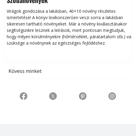
Virágok gondozása a lakásban, 40+10 növény részletes
ismertetése! A könyv lexikonszerűen veszi sorra a lakásban
s
sikeresen tart­ha­tó növényeket. Már a növény kiválasztásakor
h
segítségünkre lesznek a leírások, mert pontosan megtudjuk,
k
hogy milyen körülményekre (hőmérséklet, páratartalom stb.) van
szüksége a növénynek az egészséges fejlődéshez.
t
Kövess minket