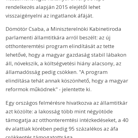
rendelkezés alapján 2015 elejétől lehet 
visszaigényelni az ingatlanok áfáját.
Dömötör Csaba, a Miniszterelnöki Kabinetiroda 
parlamenti államtitkára arról beszélt: az új 
otthonteremtési program elindítását az tette 
lehetővé, hogy a magyar gazdaság stabil lábakon 
áll, növekszik, a költségvetési hiány alacsony, az 
államadósság pedig csökken. "A program 
elindítása tehát annak köszönhető, hogy a magyar 
reformok működnek" - jelentette ki.
Egy országos felmérésre hivatkozva az államtitkár 
azt közölte: a lakosság több mint négyötöde 
támogatja az otthonteremtési intézkedéseket, a 40 
év alattiak körében pedig 95 százalékos az áfa 
csökkentés támogatottsága.