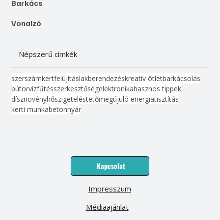
Barkács
Vonalzó
Népszerű címkék
szerszám
kert
felújítás
lakberendezés
kreatív ötlet
barkácsolás
bútor
víz
fűtés
szerkesztőség
elektronika
hasznos tippek
dísznövény
hőszigetelés
tető
megújuló energia
tisztítás
kerti munka
beton
nyár
Kapcsolat
Impresszum
Médiaajánlat