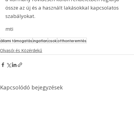
össze az új és a használt lakásokkal kapcsolatos 
szabályokat.
mti
állami támogatás
ingatlan
csok
otthonteremtés
Olvasói és Közérdekű
Kapcsolódó bejegyzések