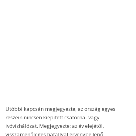
Utóbbi kapcsán megjegyezte, az ország egyes 
részein nincsen kiépített csatorna- vagy 
ivóvízhálózat. Megjegyezte: az év elejétől, 
visszamenőleges hatállyal érvénybe lépő 