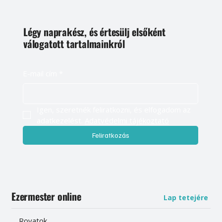
Légy naprakész, és értesülj elsőként
válogatott tartalmainkról
E-mail cím
*
Igen, szeretnék feliratkozni, és elfogadom az 
adatkezelést. 
Adatvédelmi tájékoztató
Feliratkozás
Ezermester online
Lap tetejére
Rovatok