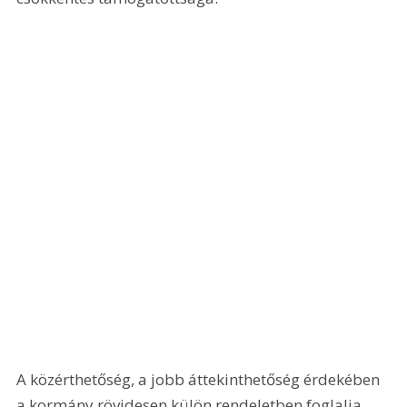
A közérthetőség, a jobb áttekinthetőség érdekében 
a kormány rövidesen külön rendeletben foglalja 