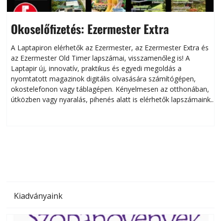
Okoselőfizetés: Ezermester Extra
A Laptapiron elérhetők az Ezermester, az Ezermester Extra és
az Ezermester Old Timer lapszámai, visszamenőleg is! A
Laptapir új, innovatív, praktikus és egyedi megoldás a
L
nyomtatott magazinok digitális olvasására számítógépen,
okostelefonon vagy táblagépen. Kényelmesen az otthonában,
útközben vagy nyaralás, pihenés alatt is elérhetők lapszámaink.
ú
Bárhol, bármikor, akár külföldön élve vagy dolgozva is
B
olvashatók az Ezermester lapszámai. A Laptapir kényelmes
megoldás, mert: – t
Kiadványaink