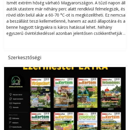
megóvhatjuk autónkat a nyári károktól
Ismét extrém hőség várható Magyarországon. A tűző napon álló
autók utastere már néhány perc alatt rendkívül felmelegszik, és
rövid időn belül akár a 60-70 °C-ot is megközelítheti. Ez nemcsak
n
a beszállást teszi kellemetlenné, hanem az autó állapotára és a
benne hagyott tárgyakra is káros hatással lehet. Néhány
egyszerű óvintézkedéssel azonban jelentősen csökkenthetjük a
hőség káros hatásait.
l
Szerkesztőségi