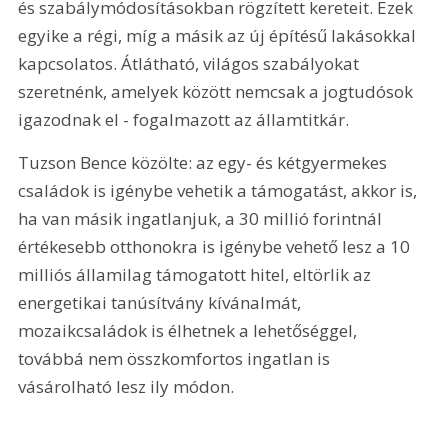
és szabálymódosításokban rögzített kereteit. Ezek 
egyike a régi, míg a másik az új építésű lakásokkal 
kapcsolatos. Átlátható, világos szabályokat 
szeretnénk, amelyek között nemcsak a jogtudósok 
igazodnak el - fogalmazott az államtitkár.
Tuzson Bence közölte: az egy- és kétgyermekes 
családok is igénybe vehetik a támogatást, akkor is, 
ha van másik ingatlanjuk, a 30 millió forintnál 
értékesebb otthonokra is igénybe vehető lesz a 10 
milliós államilag támogatott hitel, eltörlik az 
energetikai tanúsítvány kívánalmát, 
mozaikcsaládok is élhetnek a lehetőséggel, 
továbbá nem összkomfortos ingatlan is 
vásárolható lesz ily módon.