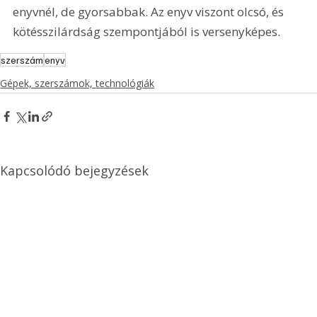
enyvnél, de gyorsabbak. Az enyv viszont olcsó, és 
kötésszilárdság szempontjából is versenyképes. 
szerszám
enyv
Gépek, szerszámok, technológiák
Kapcsolódó bejegyzések