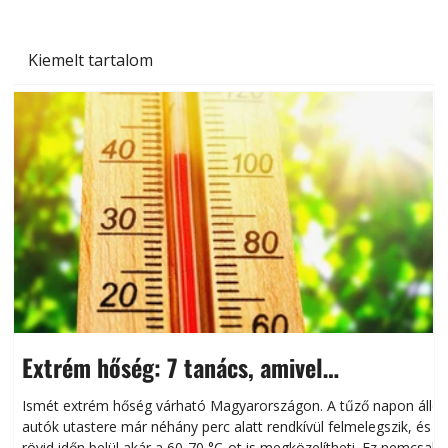
Kiemelt tartalom
Extrém hőség: 7 tanács, amivel
megóvhatjuk autónkat a nyári károktól
Ismét extrém hőség várható Magyarországon. A tűző napon álló
autók utastere már néhány perc alatt rendkívül felmelegszik, és
rövid időn belül akár a 60-70 °C-ot is megközelítheti. Ez nemcsak
n