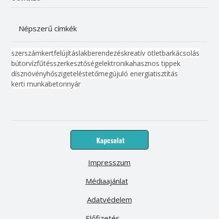
Népszerű címkék
szerszám
kert
felújítás
lakberendezés
kreatív ötlet
barkácsolás
bútor
víz
fűtés
szerkesztőség
elektronika
hasznos tippek
dísznövény
hőszigetelés
tető
megújuló energia
tisztítás
kerti munka
beton
nyár
Kapcsolat
Impresszum
Médiaajánlat
Adatvédelem
Előfizetés