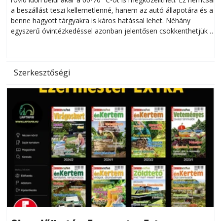
a beszállást teszi kellemetlenné, hanem az autó állapotára és a
benne hagyott tárgyakra is káros hatással lehet. Néhány
egyszerű óvintézkedéssel azonban jelentősen csökkenthetjük a
hőség káros hatásait.
l
Szerkesztőségi