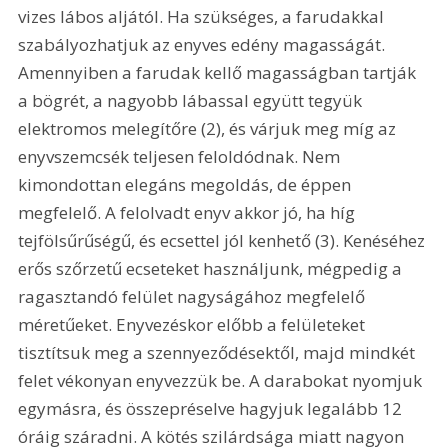
vizes lábos aljától. Ha szükséges, a farudakkal 
szabályozhatjuk az enyves edény magasságát. 
Amennyiben a farudak kellő magasságban tartják 
a bögrét, a nagyobb lábassal együtt tegyük 
elektromos melegítőre (2), és várjuk meg míg az 
enyvszemcsék teljesen feloldódnak. Nem 
kimondottan elegáns megoldás, de éppen 
megfelelő. A felolvadt enyv akkor jó, ha híg 
tejfölsűrűségű, és ecsettel jól kenhető (3). Kenéséhez 
erős szőrzetű ecseteket használjunk, mégpedig a 
ragasztandó felület nagyságához megfelelő 
méretűeket. Enyvezéskor előbb a felületeket 
tisztítsuk meg a szennyeződésektől, majd mindkét 
felet vékonyan enyvezzük be. A darabokat nyomjuk 
egymásra, és összepréselve hagyjuk legalább 12 
óráig száradni. A kötés szilárdsága miatt nagyon 