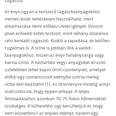
ragasztó.
Az enyv ugyan a korszerű ragasztóanyagokhoz 
mérten kissé nehézkesen használható, mert 
alkalmazása némi előkészületet igényel. Viszont 
jóval erősebb kötés biztosít, mint néhány általános 
célú kontakt ragasztó. Kiváló a tapadása, és kellően 
rugalmas is. A színe is jobban illik a valódi 
faanyagokhoz, hiszen az enyv halványsárga vagy 
barna színű. A háztartási vegyi anyagokat árusító 
üzletekben lehet kapni őrölt csontenyvet, amelyet 
előbb egy zománcozott edénybe szórva meleg 
vízbe kell beáztatni (1). Az őrleményre mindig annyi 
vizet öntsünk, hogy éppen ellepje. A teljes 
felolvadásához azonban 70-75 fokos hőmérséklet 
szükséges. A túlhevítést úgy kerülhetjük el, hogy 
nem közvetlenül az enyves edényt, hanem egy 