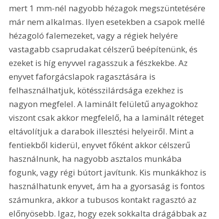
mert 1 mm-nél nagyobb hézagok megszüntetésére 
már nem alkalmas. Ilyen esetekben a csapok mellé 
hézagoló falemezeket, vagy a régiek helyére 
vastagabb csaprudakat célszerű beépítenünk, és 
ezeket is híg enyvvel ragasszuk a fészkekbe. Az 
enyvet faforgácslapok ragasztására is 
felhasználhatjuk, kötésszilárdsága ezekhez is 
nagyon megfelel. A laminált felületű anyagokhoz 
viszont csak akkor megfelelő, ha a laminált réteget 
eltávolítjuk a darabok illesztési helyeiről. Mint a 
fentiekből kiderül, enyvet főként akkor célszerű 
használnunk, ha nagyobb asztalos munkába 
fogunk, vagy régi bútort javítunk. Kis munkákhoz is 
használhatunk enyvet, ám ha a gyorsaság is fontos 
számunkra, akkor a tubusos kontakt ragasztó az 
előnyösebb. Igaz, hogy ezek sokkalta drágábbak az 