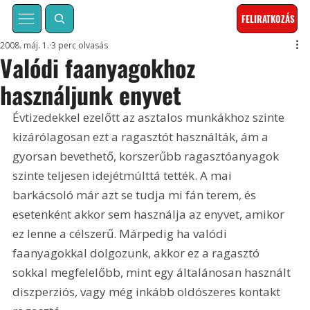
FELIRATKOZÁS
2008. máj. 1.
3 perc olvasás
Valódi faanyagokhoz
használjunk enyvet
Évtizedekkel ezelőtt az asztalos munkákhoz szinte 
kizárólagosan ezt a ragasztót használták, ám a 
gyorsan bevethető, korszerűbb ragasztóanyagok 
szinte teljesen idejétmúlttá tették. A mai 
barkácsoló már azt se tudja mi fán terem, és 
esetenként akkor sem használja az enyvet, amikor 
ez lenne a célszerű. Márpedig ha valódi 
faanyagokkal dolgozunk, akkor ez a ragasztó 
sokkal megfelelőbb, mint egy általánosan használt 
diszperziós, vagy még inkább oldószeres kontakt 