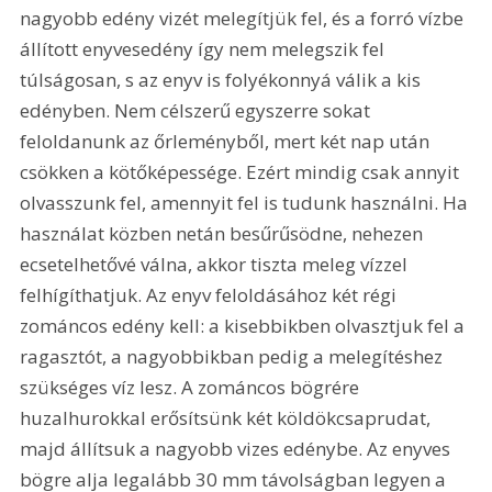
nagyobb edény vizét melegítjük fel, és a forró vízbe 
állított enyvesedény így nem melegszik fel 
túlságosan, s az enyv is folyékonnyá válik a kis 
edényben. Nem célszerű egyszerre sokat 
feloldanunk az őrleményből, mert két nap után 
csökken a kötőképessége. Ezért mindig csak annyit 
olvasszunk fel, amennyit fel is tudunk használni. Ha 
használat közben netán besűrűsödne, nehezen 
ecsetelhetővé válna, akkor tiszta meleg vízzel 
felhígíthatjuk. Az enyv feloldásához két régi 
zománcos edény kell: a kisebbikben olvasztjuk fel a 
ragasztót, a nagyobbikban pedig a melegítéshez 
szükséges víz lesz. A zománcos bögrére 
huzalhurokkal erősítsünk két köldökcsaprudat, 
majd állítsuk a nagyobb vizes edénybe. Az enyves 
bögre alja legalább 30 mm távolságban legyen a 