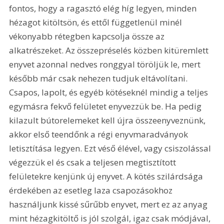
fontos, hogy a ragasztó elég híg legyen, minden 
hézagot kitöltsön, és ettől függetlenül minél 
vékonyabb rétegben kapcsolja össze az 
alkatrészeket. Az összepréselés közben kitüremlett 
enyvet azonnal nedves ronggyal töröljük le, mert 
később már csak nehezen tudjuk eltávolítani. 
Csapos, lapolt, és egyéb kötéseknél mindig a teljes 
egymásra fekvő felületet enyvezzük be. Ha pedig 
kilazult bútorelemeket kell újra összeenyveznünk, 
akkor első teendőnk a régi enyvmaradványok 
letisztítása legyen. Ezt véső élével, vagy csiszolással 
végezzük el és csak a teljesen megtisztított 
felületekre kenjünk új enyvet. A kötés szilárdsága 
érdekében az esetleg laza csapozásokhoz 
használjunk kissé sűrűbb enyvet, mert ez az anyag 
mint hézagkitöltő is jól szolgál, igaz csak módjával, 