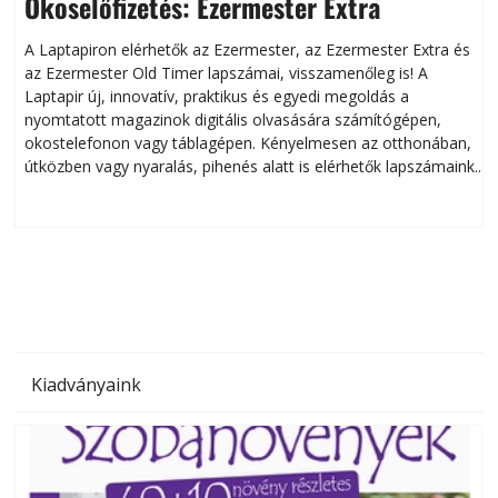
Okoselőfizetés: Ezermester Extra
A Laptapiron elérhetők az Ezermester, az Ezermester Extra és
az Ezermester Old Timer lapszámai, visszamenőleg is! A
Laptapir új, innovatív, praktikus és egyedi megoldás a
L
nyomtatott magazinok digitális olvasására számítógépen,
okostelefonon vagy táblagépen. Kényelmesen az otthonában,
útközben vagy nyaralás, pihenés alatt is elérhetők lapszámaink.
ú
Bárhol, bármikor, akár külföldön élve vagy dolgozva is
B
olvashatók az Ezermester lapszámai. A Laptapir kényelmes
megoldás, mert: – t
Kiadványaink