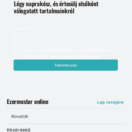
Légy naprakész, és értesülj elsőként
válogatott tartalmainkról
E-mail cím
*
Igen, szeretnék feliratkozni, és elfogadom az 
adatkezelést. 
Adatvédelmi tájékoztató
Feliratkozás
Ezermester online
Lap tetejére
Rovatok
Közérdekű