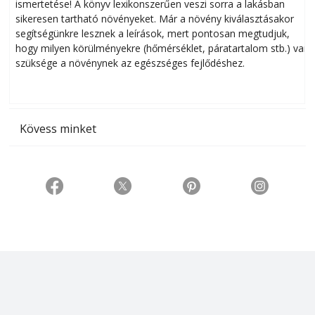
ismertetése! A könyv lexikonszerűen veszi sorra a lakásban
s
sikeresen tart­ha­tó növényeket. Már a növény kiválasztásakor
h
segítségünkre lesznek a leírások, mert pontosan megtudjuk,
k
hogy milyen körülményekre (hőmérséklet, páratartalom stb.) van
szüksége a növénynek az egészséges fejlődéshez.
t
Kövess minket