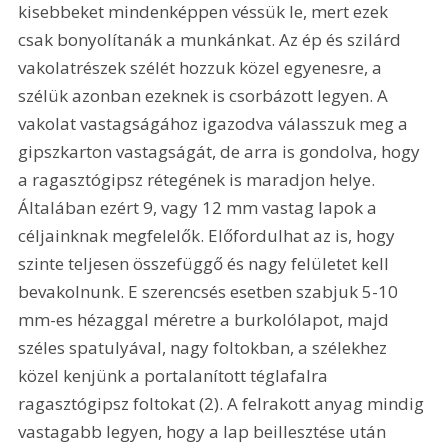
kisebbeket mindenképpen véssük le, mert ezek 
csak bonyolítanák a munkánkat. Az ép és szilárd 
vakolatrészek szélét hozzuk közel egyenesre, a 
szélük azonban ezeknek is csorbázott legyen. A 
vakolat vastagságához igazodva válasszuk meg a 
gipszkarton vastagságát, de arra is gondolva, hogy 
a ragasztógipsz rétegének is maradjon helye. 
Általában ezért 9, vagy 12 mm vastag lapok a 
céljainknak megfelelők. Előfordulhat az is, hogy 
szinte teljesen összefüggő és nagy felületet kell 
bevakolnunk. E szerencsés esetben szabjuk 5-10 
mm-es hézaggal méretre a burkolólapot, majd 
széles spatulyával, nagy foltokban, a szélekhez 
közel kenjünk a portalanított téglafalra 
ragasztógipsz foltokat (2). A felrakott anyag mindig 
vastagabb legyen, hogy a lap beillesztése után 