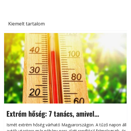
Kiemelt tartalom
Extrém hőség: 7 tanács, amivel
megóvhatjuk autónkat a nyári károktól
Ismét extrém hőség várható Magyarországon. A tűző napon álló
autók utastere már néhány perc alatt rendkívül felmelegszik, és