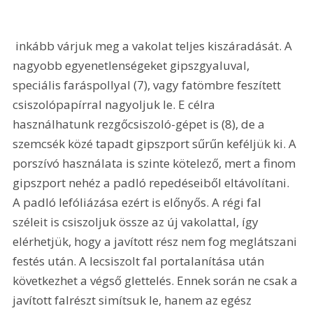
 inkább várjuk meg a vakolat teljes kiszáradását. A 
nagyobb egyenetlenségeket gipszgyaluval, 
speciális faráspollyal (7), vagy fatömbre feszített 
csiszolópapírral nagyoljuk le. E célra 
használhatunk rezgőcsiszoló-gépet is (8), de a 
szemcsék közé tapadt gipszport sűrűn keféljük ki. A 
porszívó használata is szinte kötelező, mert a finom 
gipszport nehéz a padló repedéseiből eltávolítani. 
A padló lefóliázása ezért is előnyős. A régi fal 
széleit is csiszoljuk össze az új vakolattal, így 
elérhetjük, hogy a javított rész nem fog meglátszani 
festés után. A lecsiszolt fal portalanítása után 
következhet a végső glettelés. Ennek során ne csak a 
javított falrészt simítsuk le, hanem az egész 