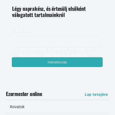
Légy naprakész, és értesülj elsőként
válogatott tartalmainkról
E-mail cím
*
Igen, szeretnék feliratkozni, és elfogadom az 
adatkezelést. 
Adatvédelmi tájékoztató
Feliratkozás
Ezermester online
Lap tetejére
Rovatok