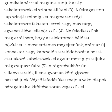
gumikalapáccsal megütve tudjuk az ép 
vakolatrészekkel szintbe állítani (3). A felragasztott 
lap szintjét mindig két megmaradt régi 
vakolatrészre fektetett léccel, vagy más tárgy 
egyenes élével ellenőrizzük (4). Ne feledkezzünk 
meg arról sem, hogy az elektromos hálózat 
bővítését is most érdemes megejtenünk, ezért az új 
konnektor, vagy kapcsoló szerelődobozát a hozzá 
csatlakozó kábelcsövekkel együtt most gipszeljük a 
még csupasz falra (5). A rögzítésükhöz ún. 
villanyszerelő-, illetve gyorsan kötő gipszet 
használjunk. Végső lefedésüket majd a vakolólapok 
hézagainak a kitöltése során végezzük el. 