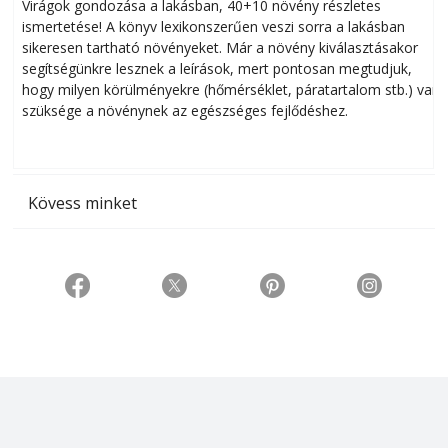
Virágok gondozása a lakásban, 40+10 növény részletes
ismertetése! A könyv lexikonszerűen veszi sorra a lakásban
s
sikeresen tart­ha­tó növényeket. Már a növény kiválasztásakor
h
segítségünkre lesznek a leírások, mert pontosan megtudjuk,
k
hogy milyen körülményekre (hőmérséklet, páratartalom stb.) van
szüksége a növénynek az egészséges fejlődéshez.
t
Kövess minket