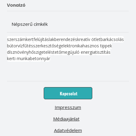
Vonalzó
Népszerű címkék
szerszám
kert
felújítás
lakberendezés
kreatív ötlet
barkácsolás
bútor
víz
fűtés
szerkesztőség
elektronika
hasznos tippek
dísznövény
hőszigetelés
tető
megújuló energia
tisztítás
kerti munka
beton
nyár
Kapcsolat
Impresszum
Médiaajánlat
Adatvédelem