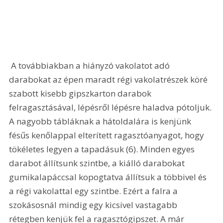
 A továbbiakban a hiányzó vakolatot adó 
darabokat az épen maradt régi vakolatrészek köré 
szabott kisebb gipszkarton darabok 
felragasztásával, lépésről lépésre haladva pótoljuk. 
A nagyobb tábláknak a hátoldalára is kenjünk 
fésűs kenőlappal elterített ragasztóanyagot, hogy 
tökéletes legyen a tapadásuk (6). Minden egyes 
darabot állítsunk szintbe, a kiálló darabokat 
gumikalapáccsal kopogtatva állítsuk a többivel és 
a régi vakolattal egy szintbe. Ezért a falra a 
szokásosnál mindig egy kicsivel vastagabb 
rétegben kenjük fel a ragasztógipszet. A már 