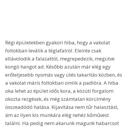
Régi épületekben gyakori hiba, hogy a vakolat 
foltokban leválik a téglafalról. Eleinte csak 
eltávolodik a falazattól, megrepedezik, megütve 
kongó hangot ad. Később azután már elég egy 
erőteljesebb nyomás vagy ütés takarítás közben, és 
a vakolat máris foltokban omlik a padlóra. A hiba 
oka lehet az épület idős kora, a közúti forgalom 
okozta rezgések, és még számtalan körülmény 
összeadódó hatása. Kijavítása nem tűr halasztást, 
ám az ilyen kis munkára elég nehéz kőművest 
találni. Ha pedig nem akarunk magunk habarcsot 