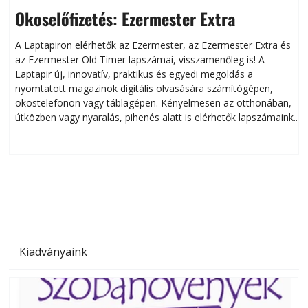
Okoselőfizetés: Ezermester Extra
A Laptapiron elérhetők az Ezermester, az Ezermester Extra és
az Ezermester Old Timer lapszámai, visszamenőleg is! A
Laptapir új, innovatív, praktikus és egyedi megoldás a
L
nyomtatott magazinok digitális olvasására számítógépen,
okostelefonon vagy táblagépen. Kényelmesen az otthonában,
útközben vagy nyaralás, pihenés alatt is elérhetők lapszámaink.
ú
Bárhol, bármikor, akár külföldön élve vagy dolgozva is
B
olvashatók az Ezermester lapszámai. A Laptapir kényelmes
megoldás, mert: – t
Kiadványaink