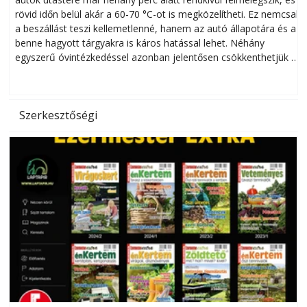
rövid időn belül akár a 60-70 °C-ot is megközelítheti. Ez nemcsak
n
a beszállást teszi kellemetlenné, hanem az autó állapotára és a
benne hagyott tárgyakra is káros hatással lehet. Néhány
egyszerű óvintézkedéssel azonban jelentősen csökkenthetjük a
hőség káros hatásait.
l
Szerkesztőségi