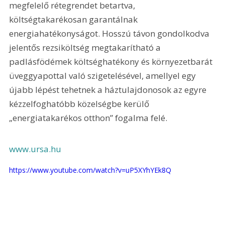
megfelelő rétegrendet betartva, 
költségtakarékosan garantálnak 
energiahatékonyságot. Hosszú távon gondolkodva 
jelentős rezsiköltség megtakarítható a 
padlásfödémek költséghatékony és környezetbarát 
üveggyapottal való szigetelésével, amellyel egy 
újabb lépést tehetnek a háztulajdonosok az egyre 
kézzelfoghatóbb közelségbe kerülő 
„energiatakarékos otthon” fogalma felé.
www.ursa.hu
https://www.youtube.com/watch?v=uP5XYhYEk8Q