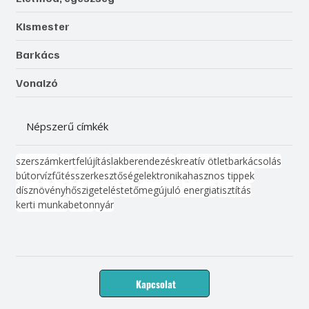
Kismester
Barkács
Vonalzó
Népszerű címkék
szerszám
kert
felújítás
lakberendezés
kreatív ötlet
barkácsolás
bútor
víz
fűtés
szerkesztőség
elektronika
hasznos tippek
dísznövény
hőszigetelés
tető
megújuló energia
tisztítás
kerti munka
beton
nyár
Kapcsolat