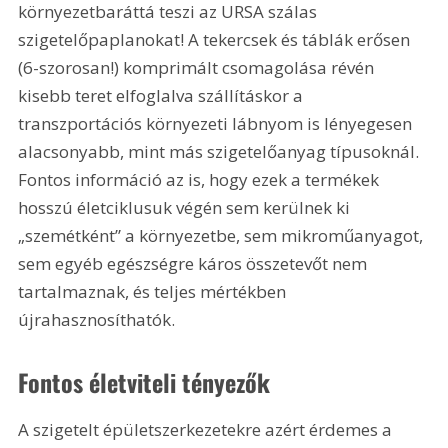
környezetbaráttá teszi az URSA szálas 
szigetelőpaplanokat! A tekercsek és táblák erősen 
(6-szorosan!) komprimált csomagolása révén 
kisebb teret elfoglalva szállításkor a 
transzportációs környezeti lábnyom is lényegesen 
alacsonyabb, mint más szigetelőanyag típusoknál. 
Fontos információ az is, hogy ezek a termékek 
hosszú életciklusuk végén sem kerülnek ki 
„szemétként” a környezetbe, sem mikroműanyagot, 
sem egyéb egészségre káros összetevőt nem 
tartalmaznak, és teljes mértékben 
újrahasznosíthatók.
Fontos életviteli tényezők
A szigetelt épületszerkezetekre azért érdemes a 