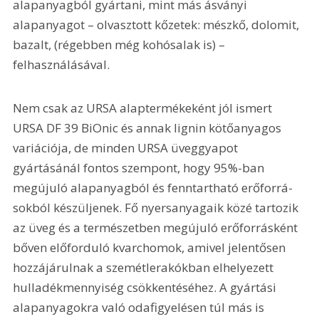
alapanyagból gyártani, mint más ásványi 
alapanyagot – olvasztott kőzetek: mészkő, dolomit, 
bazalt, (régebben még kohósalak is) – 
felhasználásával.
Nem csak az URSA alaptermékeként jól ismert 
URSA DF 39 BiOnic és annak lignin kötőanyagos 
variációja, de minden URSA üveggyapot 
gyártásánál fontos szempont, hogy 95%-ban 
megújuló alapanyagból és fenntartható erőforrá­
sokból készüljenek. Fő nyersanyagaik közé tartozik 
az üveg és a természetben megújuló erőforrásként 
bőven előforduló kvarchomok, amivel jelentősen 
hozzájárulnak a szemétlerakókban elhelyezett 
hulladékmennyiség csökkentéséhez. A gyártási 
alapanyagokra való odafigyelésen túl más is 