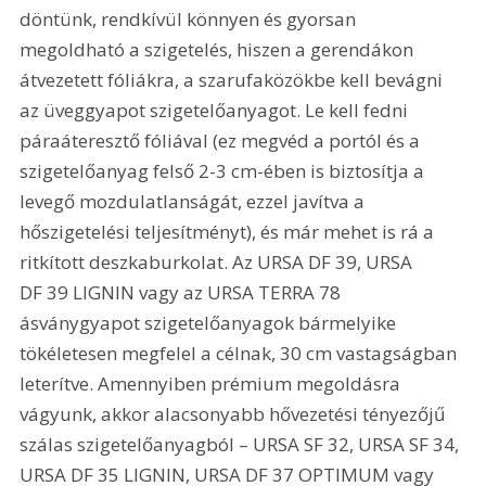
döntünk, rendkívül könnyen és gyorsan 
megoldható a szigetelés, hiszen a gerendákon 
átvezetett fóliákra, a szarufaközökbe kell bevágni 
az üveggyapot szigetelőanyagot. Le kell fedni 
páraáteresztő fóliával (ez megvéd a portól és a 
szigetelőanyag felső 2-3 cm-ében is biztosítja a 
levegő mozdulatlanságát, ezzel javítva a 
hőszigetelési teljesítményt), és már mehet is rá a 
ritkított deszkaburkolat. Az URSA DF 39, URSA 
DF 39 LIGNIN vagy az URSA TERRA 78 
ásványgyapot szigetelőanyagok bármelyike 
tökéletesen megfelel a célnak, 30 cm vastagságban 
leterítve. Amennyiben prémium megoldásra 
vágyunk, akkor alacsonyabb hővezetési tényezőjű 
szálas szigetelőanyagból – URSA SF 32, URSA SF 34, 
URSA DF 35 LIGNIN, URSA DF 37 OPTIMUM vagy 