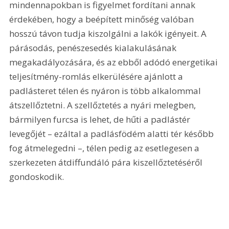
mindennapokban is figyelmet fordítani annak 
érdekében, hogy a beépített minőség valóban 
hosszú távon tudja kiszolgálni a lakók igényeit. A 
párásodás, penészesedés kialakulásának 
megakadályozására, és az ebből adódó energetikai 
teljesítmény-romlás elkerülésére ajánlott a 
padlásteret télen és nyáron is több alkalommal 
átszellőztetni. A szellőztetés a nyári melegben, 
bármilyen furcsa is lehet, de hűti a padlástér 
levegőjét – ezáltal a padlásfödém alatti tér később 
fog átmelegedni –, télen pedig az esetlegesen a 
szerkezeten átdiffundáló pára kiszellőztetéséről 
gondoskodik.