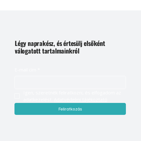
Légy naprakész, és értesülj elsőként
válogatott tartalmainkról
E-mail cím
*
Igen, szeretnék feliratkozni, és elfogadom az 
adatkezelést. 
Adatvédelmi tájékoztató
Feliratkozás