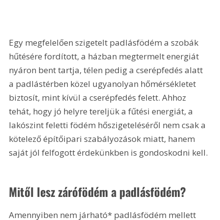
Egy megfelelően szigetelt padlásfödém a szobák 
hűtésére fordított, a házban megtermelt energiát 
nyáron bent tartja, télen pedig a cserépfedés alatt 
a padlástérben közel ugyanolyan hőmérsékletet 
biztosít, mint kívül a cserépfedés felett. Ahhoz 
tehát, hogy jó helyre tereljük a fűtési energiát, a 
lakószint feletti födém hőszigeteléséről nem csak a 
kötelező építőipari szabályozások miatt, hanem 
saját jól felfogott érdekünkben is gondoskodni kell.
Mitől lesz zárófödém a padlásfödém?
Amennyiben nem járható* padlásfödém mellett 