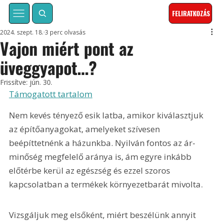
FELIRATKOZÁS
2024. szept. 18.
3 perc olvasás
Vajon miért pont az
üveggyapot…?
Frissítve:
jún. 30.
Támogatott tartalom
Nem kevés tényező esik latba, amikor kiválasztjuk 
az építőanyagokat, amelyeket szívesen 
beépíttetnénk a házunkba. Nyilván fontos az ár-
minőség megfelelő aránya is, ám egyre inkább 
előtérbe kerül az egészség és ezzel szoros 
kapcsolatban a termékek környezetbarát mivolta.
Vizsgáljuk meg elsőként, miért beszélünk annyit 