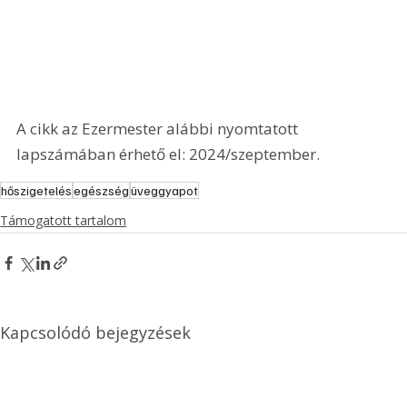
A cikk az Ezermester alábbi nyomtatott 
lapszámában érhető el: 2024/szeptember.
hőszigetelés
egészség
üveggyapot
Támogatott tartalom
Kapcsolódó bejegyzések