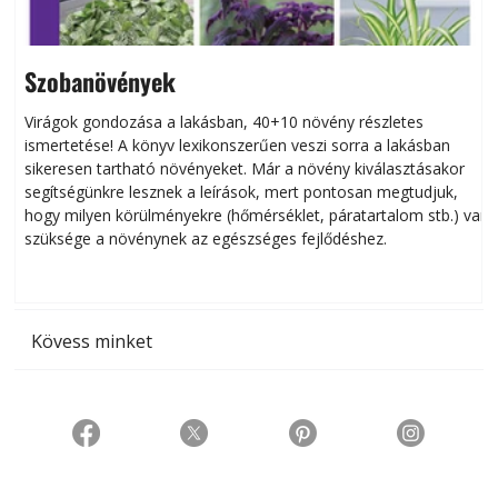
Szobanövények
Virágok gondozása a lakásban, 40+10 növény részletes
ismertetése! A könyv lexikonszerűen veszi sorra a lakásban
s
sikeresen tart­ha­tó növényeket. Már a növény kiválasztásakor
h
segítségünkre lesznek a leírások, mert pontosan megtudjuk,
k
hogy milyen körülményekre (hőmérséklet, páratartalom stb.) van
szüksége a növénynek az egészséges fejlődéshez.
t
Kövess minket