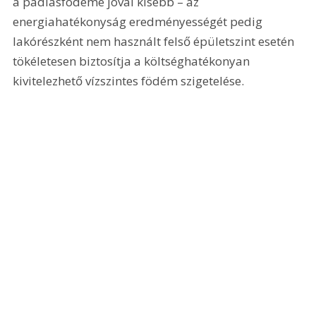
a padlásfödémé jóval kisebb – az 
energiahatékonyság eredményességét pedig 
lakórészként nem használt felső épületszint esetén 
tökéletesen biztosítja a költséghatékonyan 
kivitelezhető vízszintes födém szigetelése.