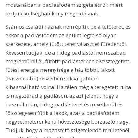
mostanában a padlásfödém szigetelésről: miért 
tartjuk költséghatékony megoldásnak.
Számos családi háznak nem építik be a tetőterét, és 
ekkor a padlásfödém az épület legfelső olyan 
szerkezete, amely fűtött teret választ el fűtetlentől. 
Kevesen tudják, de a hideg padlástól nem szabad 
megrémülni! A „fűtött” padlástérben elvesztegetett 
fűtési energia mennyisége a ház többi, lakott 
(hasznosabb) részeiben sokkal jobban 
kihasználható volna! Ha télen még a teregetett ruha 
is megszárad a padláson, az azt jelenti, hogy a 
használatlan, hideg padlásteret észrevétlenül és 
fölöslegesen fűtik a lakók, azaz a padlásfödém 
négyzetméterenkénti hővesztesége borzasztó nagy. 
Tudjuk, hogy a magastető szigetelendő területénél 