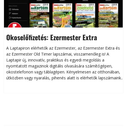
Okoselőfizetés: Ezermester Extra
A Laptapiron elérhetők az Ezermester, az Ezermester Extra és
az Ezermester Old Timer lapszámai, visszamenőleg is! A
Laptapir új, innovatív, praktikus és egyedi megoldás a
L
nyomtatott magazinok digitális olvasására számítógépen,
okostelefonon vagy táblagépen. Kényelmesen az otthonában,
útközben vagy nyaralás, pihenés alatt is elérhetők lapszámaink.
ú
Bárhol, bármikor, akár külföldön élve vagy dolgozva is
B
olvashatók az Ezermester lapszámai. A Laptapir kényelmes
megoldás, mert: – t