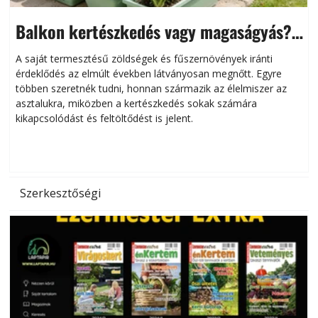
Balkon kertészkedés vagy magaságyás?
Helytakarékos kertészkedés
A saját termesztésű zöldségek és fűszernövények iránti
érdeklődés az elmúlt években látványosan megnőtt. Egyre
többen szeretnék tudni, honnan származik az élelmiszer az
l
asztalukra, miközben a kertészkedés sokak számára
kikapcsolódást és feltöltődést is jelent.
é
d
Szerkesztőségi