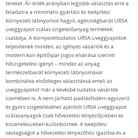
tereket. Ár-érték arányban legjobb választás erre a 
feladatra a minimális gyártási és beépítési 
környezeti lábnyomot hagyó, egészségbarát URSA 
üveggyapot szálas szigetelőanyag termékek 
családja. A környezettudatos URSA üveggyapotok 
teljesítenek minden, az igényes vásárlók és a 
modern kori építőipar jogos elvárása szerinti 
hőszigetelési igényt – mindez az anyag 
természetbarát környezeti lábnyomával 
kombinálva elsődleges választássá emeli az 
üveggyapotot már a kevésbé tudatos vásárlók 
szemében is. A nem járható padlásfödém egyszerű 
és gyors szigeteléséhez ajánlott URSA üveggyapot 
szálasanyagok csak hővezetési tényezőjükben és 
kiszerelésükben különböznek. A beépítési 
vastagságot a hővezetési tényezőhöz igazítva és a 