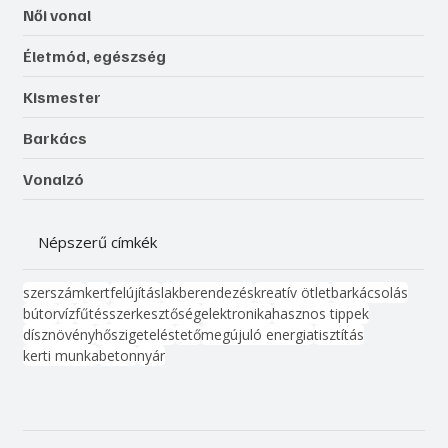
Női vonal
Életmód, egészség
Kismester
Barkács
Vonalzó
Népszerű címkék
szerszám
kert
felújítás
lakberendezés
kreatív ötlet
barkácsolás
bútor
víz
fűtés
szerkesztőség
elektronika
hasznos tippek
dísznövény
hőszigetelés
tető
megújuló energia
tisztítás
kerti munka
beton
nyár