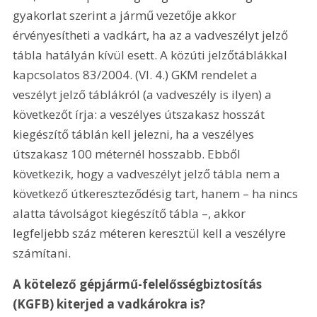
gyakorlat szerint a jármű vezetője akkor 
érvényesítheti a vadkárt, ha az a vadveszélyt jelző 
tábla hatályán kívül esett. A közúti jelzőtáblákkal 
kapcsolatos 83/2004. (VI. 4.) GKM rendelet a 
veszélyt jelző táblákról (a vadveszély is ilyen) a 
következőt írja: a veszélyes útszakasz hosszát 
kiegészítő táblán kell jelezni, ha a veszélyes 
útszakasz 100 méternél hosszabb. Ebből 
következik, hogy a vadveszélyt jelző tábla nem a 
következő útkereszteződésig tart, hanem – ha nincs 
alatta távolságot kiegészítő tábla –, akkor 
legfeljebb száz méteren keresztül kell a veszélyre 
számítani.
A kötelező gépjármű-felelősségbiztosítás 
(KGFB) kiterjed a vadkárokra is?