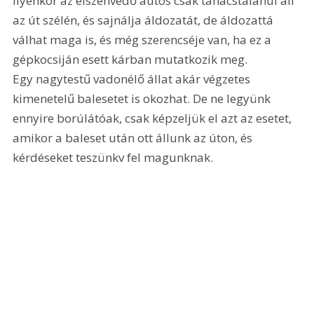
Ilyenkor az elszenvedő autós csak tanácstalanul áll 
az út szélén, és sajnálja áldozatát, de áldozattá 
válhat maga is, és még szerencséje van, ha ez a 
gépkocsiján esett kárban mutatkozik meg. 
Egy nagytestű vadonélő állat akár végzetes 
kimenetelű balesetet is okozhat. De ne legyünk 
ennyire borúlátóak, csak képzeljük el azt az esetet, 
amikor a baleset után ott állunk az úton, és 
kérdéseket teszünkv fel magunknak.