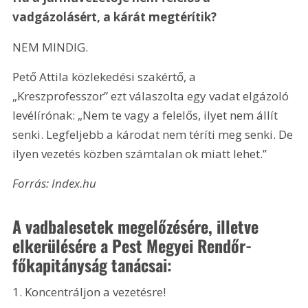
vadgázolásért, a kárát megtérítik?
NEM MINDIG.
Pető Attila közlekedési szakértő, a 
„Kreszprofesszor” ezt válaszolta egy vadat elgázoló 
levélírónak: „Nem te vagy a felelős, ilyet nem állít 
senki. Legfeljebb a károdat nem téríti meg senki. De 
ilyen vezetés közben számtalan ok miatt lehet.”
Forrás: Index.hu
A vadbalesetek megelőzésére, illetve 
elkerülésére a Pest Megyei Rendőr-
főkapitányság tanácsai:
1. Koncentráljon a vezetésre!