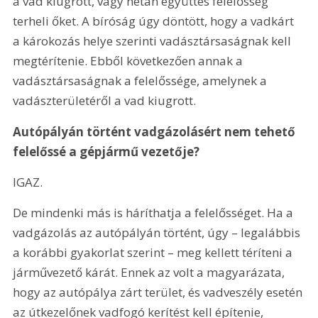
a vad kiugrott, vagy netán együttes felelősség 
terheli őket. A bíróság úgy döntött, hogy a vadkárt 
a károkozás helye szerinti vadásztársaságnak kell 
megtérítenie. Ebből következően annak a 
vadásztársaságnak a felelőssége, amelynek a 
vadászterületéről a vad kiugrott.
Autópályán történt vadgázolásért nem tehető 
felelőssé a gépjármű vezetője?
IGAZ.
De mindenki más is háríthatja a felelősséget. Ha a 
vadgázolás az autópályán történt, úgy – legalábbis 
a korábbi gyakorlat szerint – meg kellett téríteni a 
járművezető kárát. Ennek az volt a magyarázata, 
hogy az autópálya zárt terület, és vadveszély esetén 
az útkezelőnek vadfogó kerítést kell építenie, 