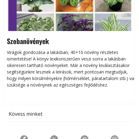
Szobanövények
Virágok gondozása a lakásban, 40+10 növény részletes
ismertetése! A könyv lexikonszerűen veszi sorra a lakásban
s
sikeresen tart­ha­tó növényeket. Már a növény kiválasztásakor
h
segítségünkre lesznek a leírások, mert pontosan megtudjuk,
k
hogy milyen körülményekre (hőmérséklet, páratartalom stb.) van
szüksége a növénynek az egészséges fejlődéshez.
t
Kövess minket