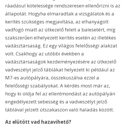
ráadásul kötelessége rendszeresen ellenőrizni is az 
állapotát. Hogyha elmaradtak a vizsgálatok és a 
kerítés szükséges megjavítása, az elhanyagolt 
vadfogó miatt az útkezelő felelt a balesetért, míg 
szakszerűen elhelyezett kerítés esetén az illetékes 
vadásztársaság. Ez egy világos felelősségi alakzat 
volt. Csakhogy az utóbbi években a 
vadásztársaságok kezdeményezésére az útkezelő 
vadveszélyt jelző táblákat helyezett ki például az 
M7-es autópályára, összekuszálva ezzel a 
felelősségi szabályokat. A kérdés most már az, 
hogy ki oldja fel az ellentmondást az autópályán 
engedélyezett sebesség és a vadveszélyt jelző 
táblával jelzett útszakaszon való haladás között.
Az elütött vad hazavihető?