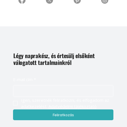
Légy naprakész, és értesülj elsőként
válogatott tartalmainkról
E-mail cím
*
Igen, szeretnék feliratkozni, és elfogadom az 
adatkezelést. 
Adatvédelmi tájékoztató
Feliratkozás