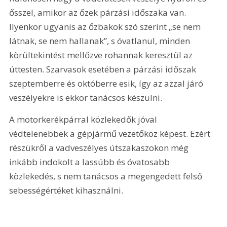
ősszel, amikor az őzek párzási időszaka van. 
Ilyenkor ugyanis az őzbakok szó szerint „se nem 
látnak, se nem hallanak”, s óvatlanul, minden 
körültekintést mellőzve rohannak keresztül az 
úttesten. Szarvasok esetében a párzási időszak 
szeptemberre és októberre esik, így az azzal járó 
veszélyekre is ekkor tanácsos készülni.
A motorkerékpárral közlekedők jóval 
védtelenebbek a gépjármű vezetőköz képest. Ezért 
részükről a vadveszélyes útszakaszokon még 
inkább indokolt a lassúbb és óvatosabb 
közlekedés, s nem tanácsos a megengedett felső 
sebességértéket kihasználni.