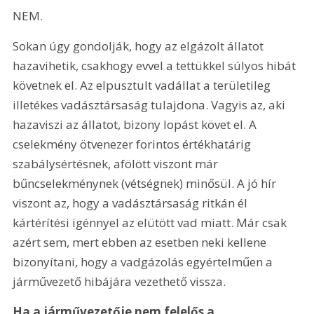
NEM.
Sokan úgy gondolják, hogy az elgázolt állatot 
hazavihetik, csakhogy evvel a tettükkel súlyos hibát 
követnek el. Az elpusztult vadállat a területileg 
illetékes vadásztársaság tulajdona. Vagyis az, aki 
hazaviszi az állatot, bizony lopást követ el. A 
cselekmény ötvenezer forintos értékhatárig 
szabálysértésnek, afölött viszont már 
bűncselekménynek (vétségnek) minősül. A jó hír 
viszont az, hogy a vadásztársaság ritkán él 
kártérítési igénnyel az elütött vad miatt. Már csak 
azért sem, mert ebben az esetben neki kellene 
bizonyítani, hogy a vadgázolás egyértelműen a 
járművezető hibájára vezethető vissza.
Ha a járművezetője nem felelős a 