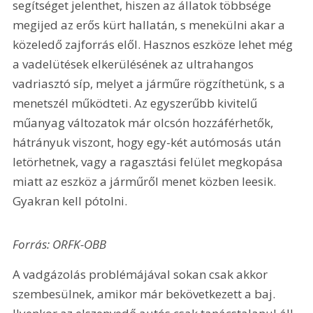
segítséget jelenthet, hiszen az állatok többsége 
megijed az erős kürt hallatán, s menekülni akar a 
közeledő zajforrás elől. Hasznos eszköze lehet még 
a vadelütések elkerülésének az ultrahangos 
vadriasztó síp, melyet a járműre rögzíthetünk, s a 
menetszél működteti. Az egyszerűbb kivitelű 
műanyag változatok már olcsón hozzáférhetők, 
hátrányuk viszont, hogy egy-két autómosás után 
letörhetnek, vagy a ragasztási felület megkopása 
miatt az eszköz a járműről menet közben leesik. 
Gyakran kell pótolni.
Forrás: ORFK-OBB
A vadgázolás problémájával sokan csak akkor 
szembesülnek, amikor már bekövetkezett a baj. 