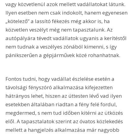
vagy közvetlenül azok mellett vadállatokat látunk. 
Ilyen esetben nem csak indokolt, hanem egyenesen 
„kötelező” a lassító fékezés még akkor is, ha 
közvetlen veszélyt még nem tapasztalunk. Az 
autópályára tévedt vadállatok ugyanis a kerítéstől 
nem tudnak a veszélyes zónából kimenni, s így 
pánikszerűen a gépjárművek közé rohanhatnak.
Fontos tudni, hogy vadállat észlelése esetén a 
távolsági fényszóró alkalmazása kifejezetten 
hátrányos lehet, hiszen az úttesten lévő vad ilyen 
esetekben általában riadtan a fény felé fordul, 
megdermed, s nem tud időben kitérni az ütközés 
elől. A tapasztalatok szerint az óvatos közlekedés 
mellett a hangjelzés alkalmazása már nagyobb 