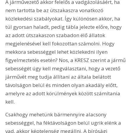
A járművezető akkor felelős a vadgázolásáért, ha 
nem tartotta be az útszakaszra vonatkozó 
közlekedési szabályokat. Így különösen akkor, ha 
túl gyorsan haladt, pedig tábla jelezte előre, hogy 
az adott útszakaszon szabadon élő állatok 
megjelenésével kell fokozottan számolni. Hogy 
mekkora sebességgel lehet közlekedni ilyen 
figyelmeztetés esetén? Nos, a KRESZ szerint a jármű 
sebességét úgy kell megválasztani, hogy a vezető 
járművét meg tudja állítani az általa belátott 
távolságon belül és minden olyan akadály előtt, 
amelyre az adott körülmények között számítania 
kell.
Csakhogy mehetünk bármennyire alacsony 
sebességgel, ha féktávolságon belül ugrik elénk a 
vad, akkor képtelenség megállni. A bírósági 