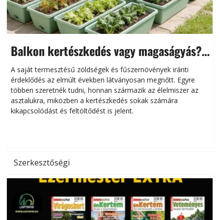
Balkon kertészkedés vagy magaságyás?
Helytakarékos kertészkedés
A saját termesztésű zöldségek és fűszernövények iránti
érdeklődés az elmúlt években látványosan megnőtt. Egyre
többen szeretnék tudni, honnan származik az élelmiszer az
l
asztalukra, miközben a kertészkedés sokak számára
kikapcsolódást és feltöltődést is jelent.
é
d
Szerkesztőségi