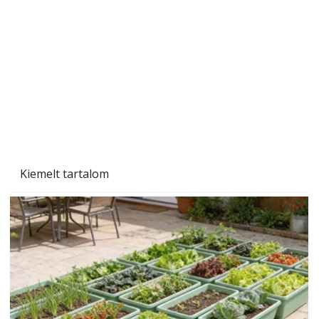
Naptej vagy napolaj? Melyiket válasszuk, és
miben különböznek?
Kiemelt tartalom