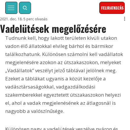
FELIRATKOZÁS
2021. dec. 18.
5 perc olvasás
Vadelütések megelőzésére
Tudnunk kell, hogy lakott területen kívüli utakon 
vadon élő állatokkal elvileg bárhol és bármikor 
találkozhatunk. Különösen számolni kell vadállatok 
megjelenésére azokon az útszakaszokon, melyeket 
„Vadállatok” veszélyt jelző táblával jelölnek meg. 
Ezeket a táblákat ugyanis a közút kezelője a 
vadásztársaságokkal, vadgazdálkodási 
szakemberekkel egyeztetett útszakaszokon helyezi 
el, ahol a vadak megjelenésének az átlagosnál is 
nagyobb a valószínűsége.
Különösen nagy a vadelütések veszélye nyáron és 