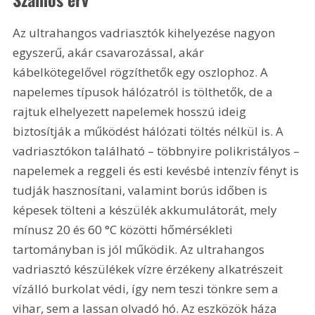
Az ultrahangos vadriasztók kihelyezése nagyon 
egyszerű, akár csavarozással, akár 
kábelkötegelővel rögzíthetők egy oszlophoz. A 
napelemes típusok hálózatról is tölthetők, de a 
rajtuk elhelyezett napelemek hosszú ideig 
biztosítják a működést hálózati töltés nélkül is. A 
vadriasztókon található – többnyire polikristályos – 
napelemek a reggeli és esti kevésbé intenzív fényt is 
tudják hasznosítani, valamint borús időben is 
képesek tölteni a készülék akkumulátorát, mely 
mínusz 20 és 60 °C közötti hőmérsékleti 
tartományban is jól működik. Az ultrahangos 
vadriasztó készülékek vízre érzékeny alkatrészeit 
vízálló burkolat védi, így nem teszi tönkre sem a 
vihar, sem a lassan olvadó hó. Az eszközök háza 