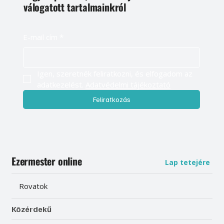
válogatott tartalmainkról
E-mail cím
*
Igen, szeretnék feliratkozni, és elfogadom az 
adatkezelést. 
Adatvédelmi tájékoztató
Feliratkozás
Ezermester online
Lap tetejére
Rovatok
Közérdekű