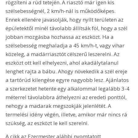
rögzíteni a rúd tetején. A riasztó már igen kis 
szélsebességnél, 2 km/h-nál is működőképes. 
Ennek ellenére javasolják, hogy nyílt területen az 
épületektől minél távolabb állítsák föl, hogy a szél 
jobban mozgásba hozhassa az eszközt. Ha a 
szélsebesség meghaladja a 45 km/h-t, vagy vihar 
közeleg, a madárriasztót célszerű leszerelni. Az 
eszközt ott kell elhelyezni, ahol akadálytalanul 
lenghet rajta a bábu. Ahogy növekedik a szél ereje 
a tartórúd kilengése egyre nagyobb lesz. Ajánlatos 
a szerkezetet hetente egy alkalommal legalább 3-4 
méterrel távolabbra áthelyezni az eredeti ponttól, 
nehogy a madarak megszokják jelenlétét. A 
termelési idény végén, illetve, amikor már nincs rá 
szükség, az eszközt le kell szerelni.
A cikk az Ezermester alábbi nyomtatott 