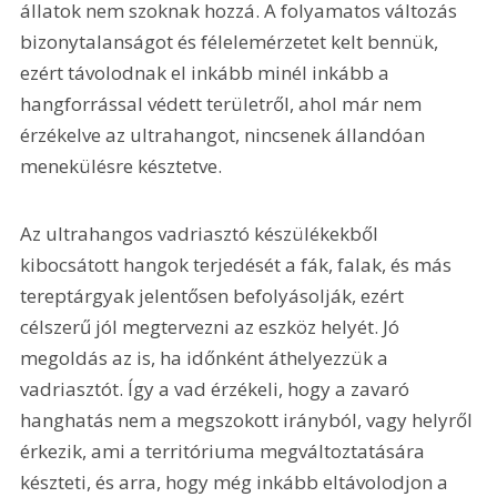
állatok nem szoknak hozzá. A folyamatos változás 
bizonytalanságot és félelemérzetet kelt bennük, 
ezért távolodnak el inkább minél inkább a 
hangforrással védett területről, ahol már nem 
érzékelve az ultrahangot, nincsenek állandóan 
menekülésre késztetve.
Az ultrahangos vadriasztó készülékekből 
kibocsátott hangok terjedését a fák, falak, és más 
tereptárgyak jelentősen befolyásolják, ezért 
célszerű jól megtervezni az eszköz helyét. Jó 
megoldás az is, ha időnként áthelyezzük a 
vadriasztót. Így a vad érzékeli, hogy a zavaró 
hanghatás nem a megszokott irányból, vagy helyről 
érkezik, ami a territóriuma megváltoztatására 
készteti, és arra, hogy még inkább eltávolodjon a 