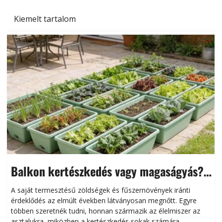
Kiemelt tartalom
Balkon kertészkedés vagy magaságyás?
Helytakarékos kertészkedés
A saját termesztésű zöldségek és fűszernövények iránti
érdeklődés az elmúlt években látványosan megnőtt. Egyre
többen szeretnék tudni, honnan származik az élelmiszer az
l
asztalukra, miközben a kertészkedés sokak számára