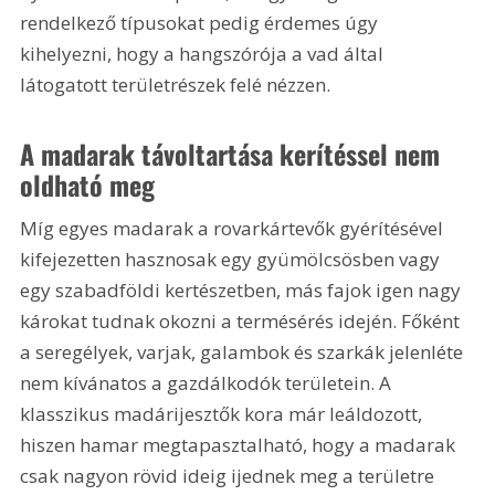
rendelkező típusokat pedig érdemes úgy 
kihelyezni, hogy a hangszórója a vad által 
látogatott területrészek felé nézzen.
A madarak távoltartása kerítéssel nem 
oldható meg
Míg egyes madarak a rovarkártevők gyérítésével 
kifejezetten hasznosak egy gyümölcsösben vagy 
egy szabadföldi kertészetben, más fajok igen nagy 
károkat tudnak okozni a termésérés idején. Főként 
a seregélyek, varjak, galambok és szarkák jelenléte 
nem kívánatos a gazdálkodók területein. A 
klasszikus madárijesztők kora már leáldozott, 
hiszen hamar megtapasztalható, hogy a madarak 
csak nagyon rövid ideig ijednek meg a területre 