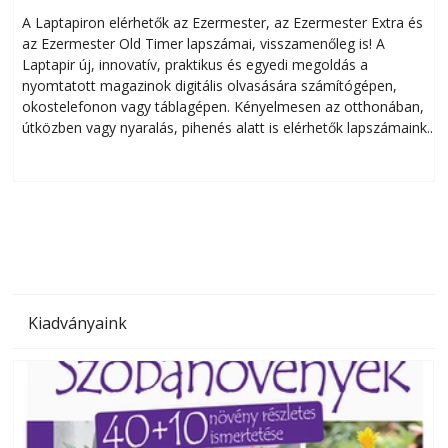
A Laptapiron elérhetők az Ezermester, az Ezermester Extra és
az Ezermester Old Timer lapszámai, visszamenőleg is! A
Laptapir új, innovatív, praktikus és egyedi megoldás a
L
nyomtatott magazinok digitális olvasására számítógépen,
okostelefonon vagy táblagépen. Kényelmesen az otthonában,
útközben vagy nyaralás, pihenés alatt is elérhetők lapszámaink.
ú
Bárhol, bármikor, akár külföldön élve vagy dolgozva is
B
olvashatók az Ezermester lapszámai. A Laptapir kényelmes
megoldás, mert: – t
Kiadványaink