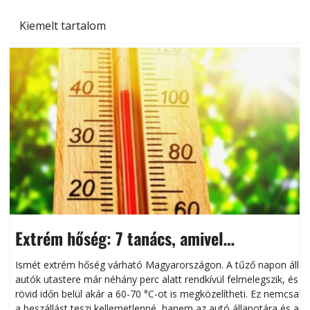
Kiemelt tartalom
Extrém hőség: 7 tanács, amivel
megóvhatjuk autónkat a nyári károktól
Ismét extrém hőség várható Magyarországon. A tűző napon álló
autók utastere már néhány perc alatt rendkívül felmelegszik, és
rövid időn belül akár a 60-70 °C-ot is megközelítheti. Ez nemcsak
n
a beszállást teszi kellemetlenné, hanem az autó állapotára és a