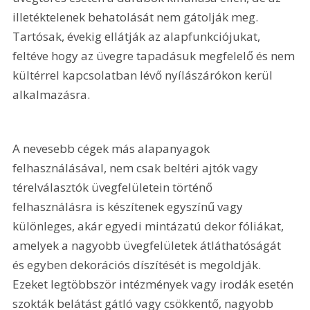
illetéktelenek behatolását nem gátolják meg. 
Tartósak, évekig ellátják az alapfunkciójukat, 
feltéve hogy az üvegre tapadásuk megfelelő és nem 
kültérrel kapcsolatban lévő nyílászárókon kerül 
alkalmazásra.
A nevesebb cégek más alapanyagok 
felhasználásával, nem csak beltéri ajtók vagy 
térelválasztók üvegfelületein történő 
felhasználásra is készítenek egyszínű vagy 
különleges, akár egyedi mintázatú dekor fóliákat, 
amelyek a nagyobb üvegfelületek átláthatóságát 
és egyben dekorációs díszítését is megoldják. 
Ezeket legtöbbször intézmények vagy irodák esetén 
szokták belátást gátló vagy csökkentő, nagyobb 