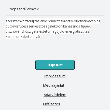
Népszerű címkék
szerszám
kert
felújítás
lakberendezés
kreatív ötlet
barkácsolás
bútor
víz
fűtés
szerkesztőség
elektronika
hasznos tippek
dísznövény
hőszigetelés
tető
megújuló energia
tisztítás
kerti munka
beton
nyár
Kapcsolat
Impresszum
Médiaajánlat
Adatvédelem
Előfizetés