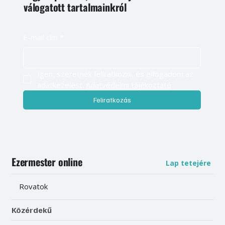
válogatott tartalmainkról
E-mail cím
*
Igen, szeretnék feliratkozni, és elfogadom az 
adatkezelést. 
Adatvédelmi tájékoztató
Feliratkozás
Ezermester online
Lap tetejére
Rovatok
Közérdekű