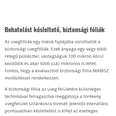
Behatolást késleltető, biztonsági fóliák
Az üvegfóliák egy másik fajtájába sorolhatók a 
biztonsági üvegfóliák. Ezek anyaga egy-vagy több 
rétegű poliészter, vastagságuk 100 mikron körül 
kezdődik és akár több száz mikronos is lehet. 
Fontos, hogy a kiválasztott biztonsági fólia MABISZ 
minősítéssel rendelkezzen.
A biztonsági fólia az üveg felületére különleges 
technikával felragasztva meggátolja a törékeny 
üvegfelület szilánkosra törését. Jelentős ellenállást, 
pontosabban késleltetést is kifejt az esetleges 