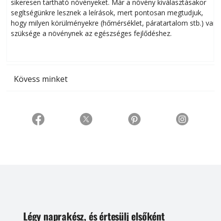
sikeresen tart­ha­tó növényeket. Már a növény kiválasztásakor
h
segítségünkre lesznek a leírások, mert pontosan megtudjuk,
k
hogy milyen körülményekre (hőmérséklet, páratartalom stb.) van
szüksége a növénynek az egészséges fejlődéshez.
t
Kövess minket
Légy naprakész, és értesülj elsőként