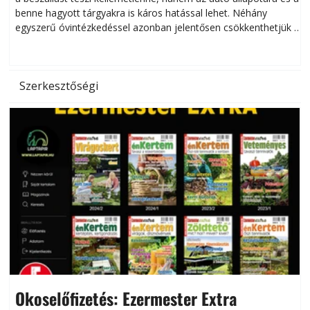
benne hagyott tárgyakra is káros hatással lehet. Néhány
egyszerű óvintézkedéssel azonban jelentősen csökkenthetjük a
hőség káros hatásait.
l
Szerkesztőségi
Okoselőfizetés: Ezermester Extra