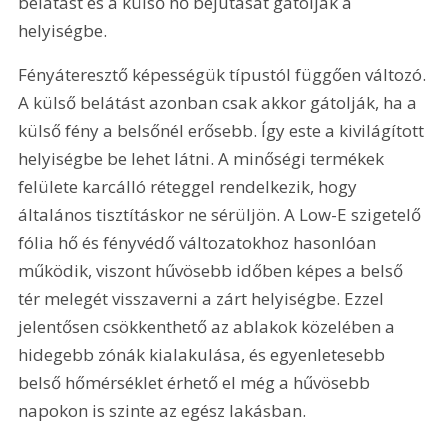
belátást és a külső hő bejutását gátolják a 
helyiségbe.
Fényáteresztő képességük típustól függően változó. 
A külső belátást azonban csak akkor gátolják, ha a 
külső fény a belsőnél erősebb. Így este a kivilágított 
helyiségbe be lehet látni. A minőségi termékek 
felülete karcálló réteggel rendelkezik, hogy 
általános tisztításkor ne sérüljön. A Low-E szigetelő 
fólia hő és fényvédő változatokhoz hasonlóan 
működik, viszont hűvösebb időben képes a belső 
tér melegét visszaverni a zárt helyiségbe. Ezzel 
jelentősen csökkenthető az ablakok közelében a 
hidegebb zónák kialakulása, és egyenletesebb 
belső hőmérséklet érhető el még a hűvösebb 
napokon is szinte az egész lakásban.