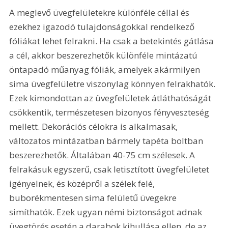
A meglevő üvegfelületekre különféle céllal és 
ezekhez igazodó tulajdonságokkal rendelkező 
fóliákat lehet felrakni. Ha csak a betekintés gátlása 
a cél, akkor beszerezhetők különféle mintázatú 
öntapadó műanyag fóliák, amelyek akármilyen 
sima üvegfelületre viszonylag könnyen felrakhatók. 
Ezek kimondottan az üvegfelületek átláthatóságát 
csökkentik, természetesen bizonyos fényveszteség 
mellett. Dekorációs célokra is alkalmasak, 
változatos mintázatban bármely tapéta boltban 
beszerezhetők. Általában 40-75 cm szélesek. A 
felrakásuk egyszerű, csak letisztított üvegfelületet 
igényelnek, és középről a szélek felé, 
buborékmentesen sima felületű üvegekre 
simíthatók. Ezek ugyan némi biztonságot adnak 
üvegtörés esetén a darabok kihullása ellen, de az 