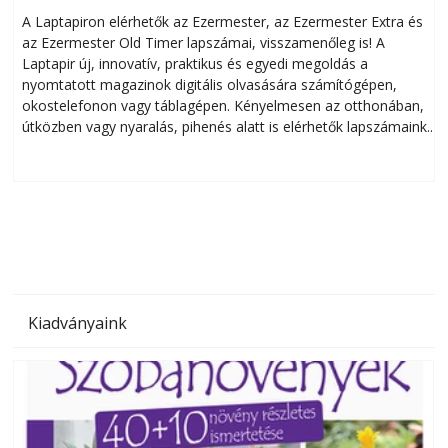
A Laptapiron elérhetők az Ezermester, az Ezermester Extra és
az Ezermester Old Timer lapszámai, visszamenőleg is! A
Laptapir új, innovatív, praktikus és egyedi megoldás a
L
nyomtatott magazinok digitális olvasására számítógépen,
okostelefonon vagy táblagépen. Kényelmesen az otthonában,
útközben vagy nyaralás, pihenés alatt is elérhetők lapszámaink.
ú
Bárhol, bármikor, akár külföldön élve vagy dolgozva is
B
olvashatók az Ezermester lapszámai. A Laptapir kényelmes
megoldás, mert: – t
Kiadványaink