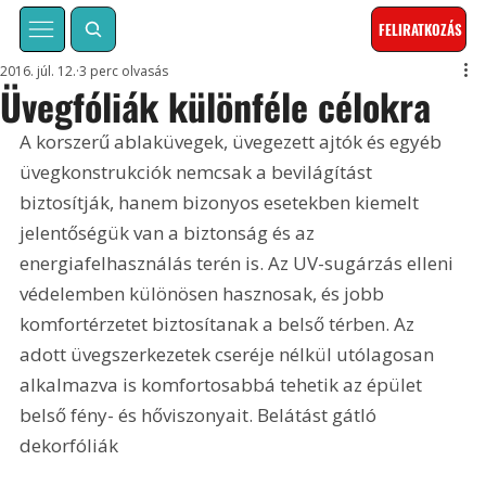
FELIRATKOZÁS
2016. júl. 12.
3 perc olvasás
Üvegfóliák különféle célokra
A korszerű ablaküvegek, üvegezett ajtók és egyéb 
üvegkonstrukciók nemcsak a bevilágítást 
biztosítják, hanem bizonyos esetekben kiemelt 
jelentőségük van a biztonság és az 
energiafelhasználás terén is. Az UV-sugárzás elleni 
védelemben különösen hasznosak, és jobb 
komfortérzetet biztosítanak a belső térben. Az 
adott üvegszerkezetek cseréje nélkül utólagosan 
alkalmazva is komfortosabbá tehetik az épület 
belső fény- és hőviszonyait. Belátást gátló 
dekorfóliák