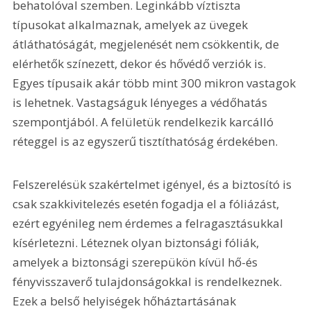
behatolóval szemben. Leginkább víztiszta 
típusokat alkalmaznak, amelyek az üvegek 
átláthatóságát, megjelenését nem csökkentik, de 
elérhetők színezett, dekor és hővédő verziók is. 
Egyes típusaik akár több mint 300 mikron vastagok 
is lehetnek. Vastagságuk lényeges a védőhatás 
szempontjából. A felületük rendelkezik karcálló 
réteggel is az egyszerű tisztíthatóság érdekében.
Felszerelésük szakértelmet igényel, és a biztosító is 
csak szakkivitelezés esetén fogadja el a fóliázást, 
ezért egyénileg nem érdemes a felragasztásukkal 
kísérletezni. Léteznek olyan biztonsági fóliák, 
amelyek a biztonsági szerepükön kívül hő-és 
fényvisszaverő tulajdonságokkal is rendelkeznek. 
Ezek a belső helyiségek hőháztartásának 