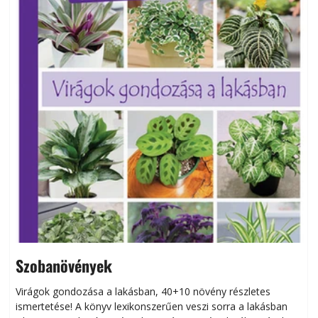
Szobanövények
Virágok gondozása a lakásban, 40+10 növény részletes
ismertetése! A könyv lexikonszerűen veszi sorra a lakásban
s