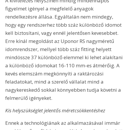
A kivitelezés helyszínén mindig mindennapos 
figyelmet igényel a megfelelő anyagok 
rendelkezésre állása. Egyáltalán nem mindegy, 
hogy egy rendszerhez több száz különböző idomot 
kell biztosítani, vagy ennél jelentősen kevesebbet. 
Erre kínál megoldást az Uponor RS nagyméretű 
idomrendszer, mellyel több száz fitting helyett 
mindössze 37 különböző elemmel ki lehet alakítani 
a különböző idomokat 16-110 mm-es átmérőig. A 
kevés elemszám megkönnyíti a raktározási 
feladatokat, mind a szerelő vállalat mind a 
nagykereskedő sokkal könnyebben tudja követni a 
felmerülő igényeket.
Kis helyszükséglet jelentős méretcsökkentéshez
Ennek a technológiának az alkalmazásával immár 