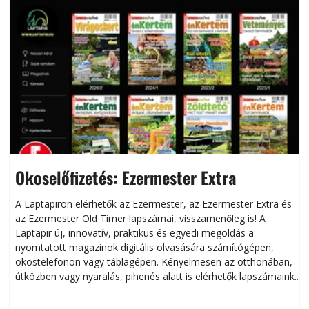
Okoselőfizetés: Ezermester Extra
A Laptapiron elérhetők az Ezermester, az Ezermester Extra és
az Ezermester Old Timer lapszámai, visszamenőleg is! A
Laptapir új, innovatív, praktikus és egyedi megoldás a
L
nyomtatott magazinok digitális olvasására számítógépen,
okostelefonon vagy táblagépen. Kényelmesen az otthonában,
útközben vagy nyaralás, pihenés alatt is elérhetők lapszámaink.
ú
Bárhol, bármikor, akár külföldön élve vagy dolgozva is
B
olvashatók az Ezermester lapszámai. A Laptapir kényelmes