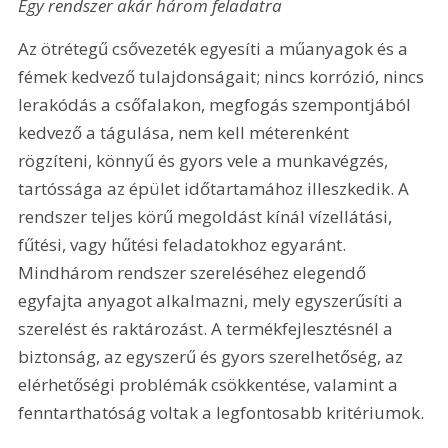
Egy rendszer akár három feladatra
Az ötrétegű csővezeték egyesíti a műanyagok és a 
fémek kedvező tulajdonságait; nincs korrózió, nincs 
lerakódás a csőfalakon, megfogás szempontjából 
kedvező a tágulása, nem kell méterenként 
rögzíteni, könnyű és gyors vele a munkavégzés, 
tartóssága az épület időtartamához illeszkedik. A 
rendszer teljes körű megoldást kínál vízellátási, 
fűtési, vagy hűtési feladatokhoz egyaránt. 
Mindhárom rendszer szereléséhez elegendő 
egyfajta anyagot alkalmazni, mely egyszerűsíti a 
szerelést és raktározást. A termékfejlesztésnél a 
biztonság, az egyszerű és gyors szerelhetőség, az 
elérhetőségi problémák csökkentése, valamint a 
fenntarthatóság voltak a legfontosabb kritériumok.