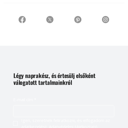
Légy naprakész, és értesülj elsőként
válogatott tartalmainkról
E-mail cím
*
Igen, szeretnék feliratkozni, és elfogadom az 
adatkezelést. 
Adatvédelmi tájékoztató