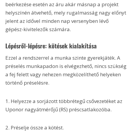
beérkezése esetén az áru akár másnap a projekt 
helyszínén átvehető, mely rugalmasság nagy előnyt 
jelent az idővel minden nap versenyben lévő 
gépész-kivitelezők számára.
Lépésről-lépésre: kötések kialakítása
Ezzel a rendszerrel a munka szinte gyerekjáték. A 
préselés munkapadon is elvégezhető, nincs szükség 
a fej felett vagy nehezen megközelíthető helyeken 
történő préselésre. 
1. Helyezze a sorjázott többrétegű csővezetéket az 
Uponor nagyátmérőjű (RS) préscsatlakozóba. 
2. Préselje össze a kötést.