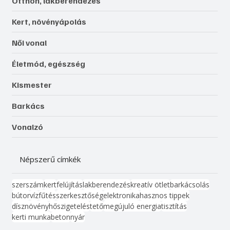
Otthon, lakberendezés
Kert, növényápolás
Női vonal
Életmód, egészség
Kismester
Barkács
Vonalzó
Népszerű címkék
szerszám
kert
felújítás
lakberendezés
kreatív ötlet
barkácsolás
bútor
víz
fűtés
szerkesztőség
elektronika
hasznos tippek
dísznövény
hőszigetelés
tető
megújuló energia
tisztítás
kerti munka
beton
nyár