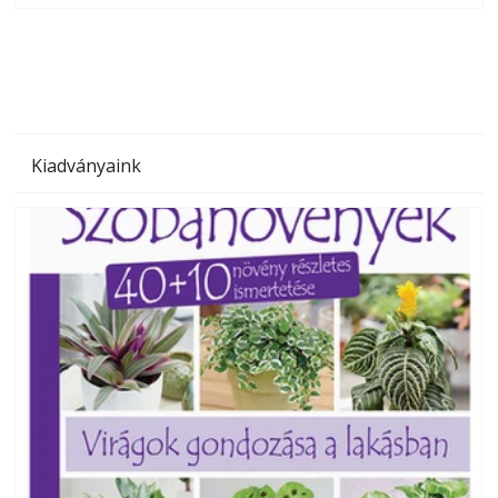
megoldás, mert: – t
Kiadványaink