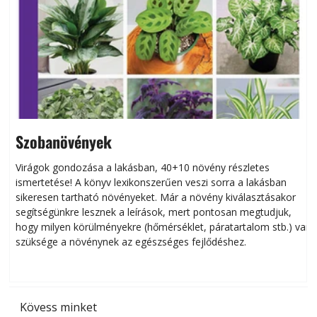
Szobanövények
Virágok gondozása a lakásban, 40+10 növény részletes
ismertetése! A könyv lexikonszerűen veszi sorra a lakásban
s
sikeresen tart­ha­tó növényeket. Már a növény kiválasztásakor
h
segítségünkre lesznek a leírások, mert pontosan megtudjuk,
k
hogy milyen körülményekre (hőmérséklet, páratartalom stb.) van
szüksége a növénynek az egészséges fejlődéshez.
t
Kövess minket