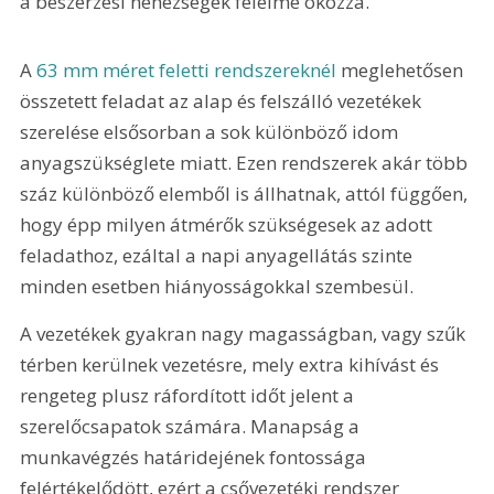
a beszerzési nehézségek félelme okozza.
A 
63 mm méret feletti rendszereknél
 meglehetősen 
összetett feladat az alap és felszálló vezetékek 
szerelése elsősorban a sok különböző idom 
anyagszükséglete miatt. Ezen rendszerek akár több 
száz különböző elemből is állhatnak, attól függően, 
hogy épp milyen átmérők szükségesek az adott 
feladathoz, ezáltal a napi anyagellátás szinte 
minden esetben hiányosságokkal szembesül.
A vezetékek gyakran nagy magasságban, vagy szűk 
térben kerülnek vezetésre, mely extra kihívást és 
rengeteg plusz ráfordított időt jelent a 
szerelőcsapatok számára. Manapság a 
munkavégzés határidejének fontossága 
felértékelődött, ezért a csővezetéki rendszer 