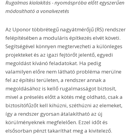
Rugalmas kialakítás - nyomáspróba előtt egyszerűen 
módosítható a vonalvezetés
Az Uponor többrétegű nagyátmérőjű (RS) rendszer 
felépítésében a moduláris építkezés elvét követi. 
Segítségével könnyen megtervezheti a különleges 
projekteket és az igazi fejtörőt jelentő, egyedi 
megoldást kívánó feladatokat. Ha pedig 
valamilyen előre nem látható probléma merülne 
fel az építési területen, a rendszer annak a 
megoldásához is kellő rugalmasságot biztosít, 
mivel a préselés előtt a kötés még oldható, csak a 
biztosítófűzőt kell kihúzni, széthúzni az elemeket, 
így a rendszer gyorsan átalakítható az új 
körülményeknek megfelelően. Ezzel időt és 
elsősorban pénzt takaríthat meg a kivitelező.