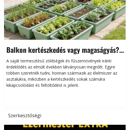
Balkon kertészkedés vagy magaságyás?
Helytakarékos kertészkedés
A saját termesztésű zöldségek és fűszernövények iránti
érdeklődés az elmúlt években látványosan megnőtt. Egyre
többen szeretnék tudni, honnan származik az élelmiszer az
l
asztalukra, miközben a kertészkedés sokak számára
kikapcsolódást és feltöltődést is jelent.
é
d
Szerkesztőségi