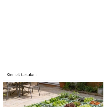
A varrógép és a varrás
Kiemelt tartalom