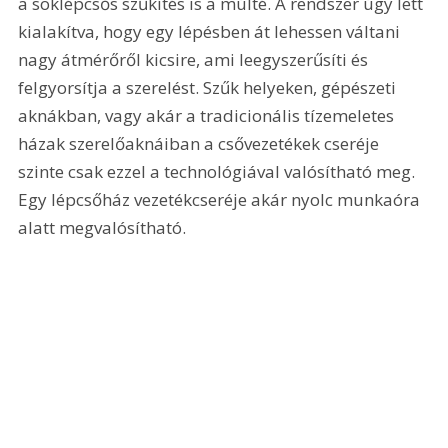
a soklépcsős szűkítés is a múlté. A rendszer úgy lett 
kialakítva, hogy egy lépésben át lehessen váltani 
nagy átmérőről kicsire, ami leegyszerűsíti és 
felgyorsítja a szerelést. Szűk helyeken, gépészeti 
aknákban, vagy akár a tradicionális tízemeletes 
házak szerelőaknáiban a csővezetékek cseréje 
szinte csak ezzel a technológiával valósítható meg. 
Egy lépcsőház vezetékcseréje akár nyolc munkaóra 
alatt megvalósítható.