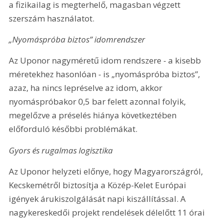
a fizikailag is megterhelő, magasban végzett 
szerszám használatot.
„Nyomáspróba biztos” idomrendszer
Az Uponor nagyméretű idom rendszere - a kisebb 
méretekhez hasonlóan - is „nyomáspróba biztos”, 
azaz, ha nincs lepréselve az idom, akkor 
nyomáspróbakor 0,5 bar felett azonnal folyik, 
megelőzve a préselés hiánya következtében 
előforduló későbbi problémákat.
Gyors és rugalmas logisztika
Az Uponor helyzeti előnye, hogy Magyarországról, 
Kecskemétről biztosítja a Közép-Kelet Európai 
igények árukiszolgálását napi kiszállítással. A 
nagykereskedői projekt rendelések délelőtt 11 órai 