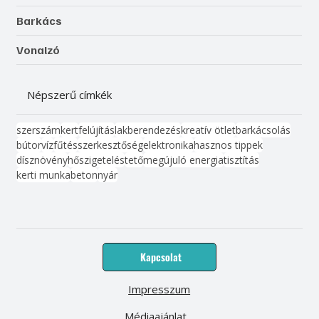
Barkács
Vonalzó
Népszerű címkék
szerszám
kert
felújítás
lakberendezés
kreatív ötlet
barkácsolás
bútor
víz
fűtés
szerkesztőség
elektronika
hasznos tippek
dísznövény
hőszigetelés
tető
megújuló energia
tisztítás
kerti munka
beton
nyár
Kapcsolat
Impresszum
Médiaajánlat