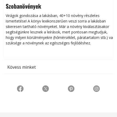
Szobanövények
Virágok gondozása a lakásban, 40+10 növény részletes
ismertetése! A könyv lexikonszerűen veszi sorra a lakásban
s
sikeresen tart­ha­tó növényeket. Már a növény kiválasztásakor
h
segítségünkre lesznek a leírások, mert pontosan megtudjuk,
k
hogy milyen körülményekre (hőmérséklet, páratartalom stb.) van
szüksége a növénynek az egészséges fejlődéshez.
t
Kövess minket