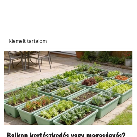
Naptej vagy napolaj? Melyiket válasszuk, és
miben különböznek?
Kiemelt tartalom
Balkon kertészkedés vagy magaságyás?