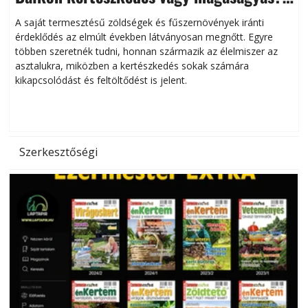
Helytakarékos kertészkedés
A saját termesztésű zöldségek és fűszernövények iránti
érdeklődés az elmúlt években látványosan megnőtt. Egyre
többen szeretnék tudni, honnan származik az élelmiszer az
l
asztalukra, miközben a kertészkedés sokak számára
kikapcsolódást és feltöltődést is jelent.
é
d
Szerkesztőségi