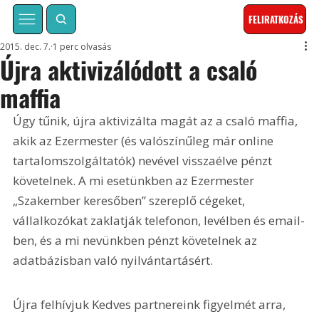
FELIRATKOZÁS
2015. dec. 7.
1 perc olvasás
Újra aktivizálódott a csaló
maffia
Úgy tűnik, újra aktivizálta magát az a csaló maffia, 
akik az Ezermester (és valószínűleg már online 
tartalomszolgáltatók) nevével visszaélve pénzt 
követelnek. A mi esetünkben az Ezermester 
„Szakember keresőben” szereplő cégeket, 
vállalkozókat zaklatják telefonon, levélben és email-
ben, és a mi nevünkben pénzt követelnek az 
adatbázisban való nyilvántartásért.
Újra felhívjuk Kedves partnereink figyelmét arra, 