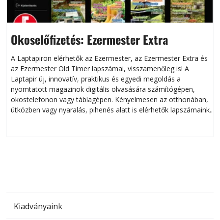
Okoselőfizetés: Ezermester Extra
A Laptapiron elérhetők az Ezermester, az Ezermester Extra és
az Ezermester Old Timer lapszámai, visszamenőleg is! A
Laptapir új, innovatív, praktikus és egyedi megoldás a
L
nyomtatott magazinok digitális olvasására számítógépen,
okostelefonon vagy táblagépen. Kényelmesen az otthonában,
útközben vagy nyaralás, pihenés alatt is elérhetők lapszámaink.
ú
Bárhol, bármikor, akár külföldön élve vagy dolgozva is
B
olvashatók az Ezermester lapszámai. A Laptapir kényelmes
megoldás, mert: – t
Kiadványaink