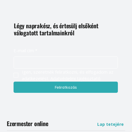
Légy naprakész, és értesülj elsőként
válogatott tartalmainkról
E-mail cím
*
Igen, szeretnék feliratkozni, és elfogadom az 
adatkezelést. 
Adatvédelmi tájékoztató
Feliratkozás
Ezermester online
Lap tetejére