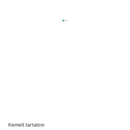
Naptej vagy napolaj? Melyiket válasszuk, és
miben különböznek?
Kiemelt tartalom