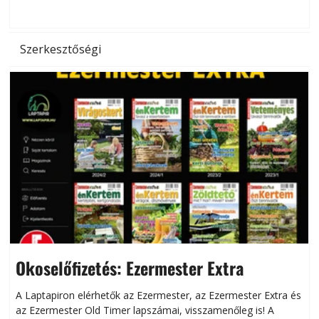
hőség káros hatásait.
l
Szerkesztőségi
Okoselőfizetés: Ezermester Extra
A Laptapiron elérhetők az Ezermester, az Ezermester Extra és
az Ezermester Old Timer lapszámai, visszamenőleg is! A