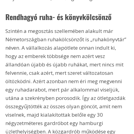
Rendhagyó ruha- és könyvkölcsönző
Szintén a megosztás szellemében alakult már 
Németországban ruhakölcsönzőt is „ruhakönyvtár” 
néven. A vállalkozás alapötlete onnan indult ki, 
hogy az emberek többsége nem azért vesz 
állandóan újabb és újabb ruhákat, mert nincs mit 
felvennie, csak azért, mert szeret változatosan 
öltözködni. Azért azonban nem éri meg megvenni 
egy ruhadarabot, mert pár alkalommal viseljük, 
utána a szekrényben porosodik. Így az ötletgazdák 
összegyűjtötték az összes olyan göncöt, amit nem 
viselnek, majd kialakítottak belőle egy 30 
négyzetméteres gardróbot egy hamburgi 
üzlethelyiségben. A közgardrób működése egy 