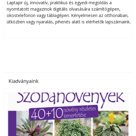
Laptapir új, innovatív, praktikus és egyedi megoldás a
L
nyomtatott magazinok digitális olvasására számítógépen,
okostelefonon vagy táblagépen. Kényelmesen az otthonában,
útközben vagy nyaralás, pihenés alatt is elérhetők lapszámaink.
ú
Bárhol, bármikor, akár külföldön élve vagy dolgozva is
B
olvashatók az Ezermester lapszámai. A Laptapir kényelmes
megoldás, mert: – t
Kiadványaink