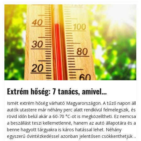
Extrém hőség: 7 tanács, amivel
megóvhatjuk autónkat a nyári károktól
Ismét extrém hőség várható Magyarországon. A tűző napon álló
autók utastere már néhány perc alatt rendkívül felmelegszik, és
rövid időn belül akár a 60-70 °C-ot is megközelítheti. Ez nemcsak
n
a beszállást teszi kellemetlenné, hanem az autó állapotára és a
benne hagyott tárgyakra is káros hatással lehet. Néhány
egyszerű óvintézkedéssel azonban jelentősen csökkenthetjük a