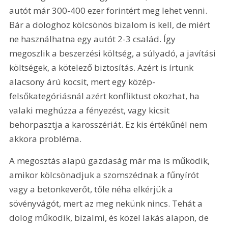
autót már 300-400 ezer forintért meg lehet venni. 
Bár a dologhoz kölcsönös bizalom is kell, de miért 
ne használhatna egy autót 2-3 család. Így 
megoszlik a beszerzési költség, a súlyadó, a javítási 
költségek, a kötelező biztosítás. Azért is írtunk 
alacsony árú kocsit, mert egy közép-
felsőkategóriásnál azért konfliktust okozhat, ha 
valaki meghúzza a fényezést, vagy kicsit 
behorpasztja a karosszériát. Ez kis értékűnél nem 
akkora probléma.
A megosztás alapú gazdaság már ma is működik, 
amikor kölcsönadjuk a szomszédnak a fűnyírót 
vagy a betonkeverőt, tőle néha elkérjük a 
sövényvágót, mert az meg nekünk nincs. Tehát a 
dolog működik, bizalmi, és közel lakás alapon, de 