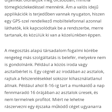
tömegközlekedéssel mennénk. Ám a valós idejű 
applikációk is terjedőben vannak nyugaton, hiszen 
egy GPS-szel rendelkező mobiltelefonnal azonnal 
láthatók, kik kapcsolódtak be a rendszerbe, merre 
tartanak, és közülük ki van a közelünkben éppen. 
A megosztás alapú társadalom fogalmi körébe 
rengeteg más szolgáltatás is belefér, melyekre nem 
is gondolnánk. Például a közös iroda vagy 
asztalbérlet is. Egy cégnél az irodában az asztalok, 
rajtuk a felszerelésekkel sokszor kihasználatlanul 
állnak. Például ahol 8-16-ig tart a munkaidő a nap 
fennmaradó 16 órájában az asztalok üresek, és 
nem termelnek profitot. Miért ne lehetne 
rászervezni egy éjszaka működő céget ugyanarra 