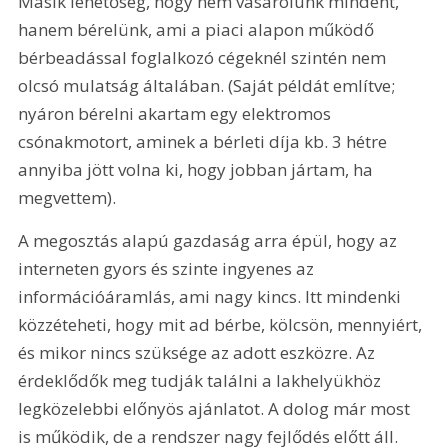
Másik lehetőség, hogy nem vásárolunk mindent, 
hanem bérelünk, ami a piaci alapon működő 
bérbeadással foglalkozó cégeknél szintén nem 
olcsó mulatság általában. (Saját példát említve; 
nyáron bérelni akartam egy elektromos 
csónakmotort, aminek a bérleti díja kb. 3 hétre 
annyiba jött volna ki, hogy jobban jártam, ha 
megvettem).
A megosztás alapú gazdaság arra épül, hogy az 
interneten gyors és szinte ingyenes az 
információáramlás, ami nagy kincs. Itt mindenki 
közzéteheti, hogy mit ad bérbe, kölcsön, mennyiért, 
és mikor nincs szüksége az adott eszközre. Az 
érdeklődők meg tudják találni a lakhelyükhöz 
legközelebbi előnyös ajánlatot. A dolog már most 
is működik, de a rendszer nagy fejlődés előtt áll.