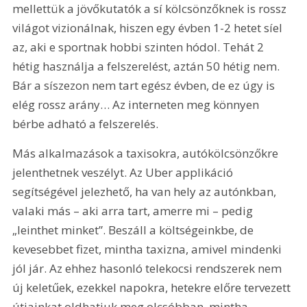
mellettük a jövőkutatók a sí kölcsönzőknek is rossz 
világot vizionálnak, hiszen egy évben 1-2 hetet síel 
az, aki e sportnak hobbi szinten hódol. Tehát 2 
hétig használja a felszerelést, aztán 50 hétig nem. 
Bár a síszezon nem tart egész évben, de ez úgy is 
elég rossz arány… Az interneten meg könnyen 
bérbe adható a felszerelés.
Más alkalmazások a taxisokra, autókölcsönzőkre 
jelenthetnek veszélyt. Az Uber applikáció 
segítségével jelezhető, ha van hely az autónkban, 
valaki más – aki arra tart, amerre mi – pedig 
„leinthet minket”. Beszáll a költségeinkbe, de 
kevesebbet fizet, mintha taxizna, amivel mindenki 
jól jár. Az ehhez hasonló telekocsi rendszerek nem 
új keletűek, ezekkel napokra, hetekre előre tervezett 
útjainkat oldhatjuk meg olcsóbban, mintha 