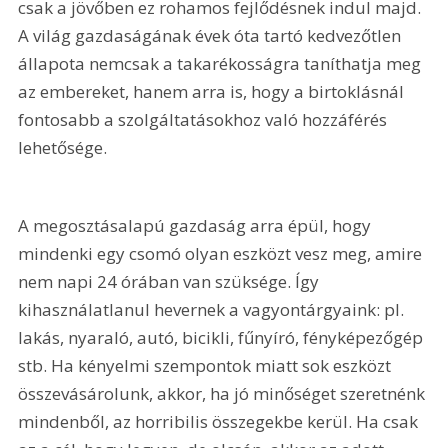
csak a jövőben ez rohamos fejlődésnek indul majd. 
A világ gazdaságának évek óta tartó kedvezőtlen 
állapota nemcsak a takarékosságra taníthatja meg 
az embereket, hanem arra is, hogy a birtoklásnál 
fontosabb a szolgáltatásokhoz való hozzáférés 
lehetősége.
A megosztásalapú gazdaság arra épül, hogy 
mindenki egy csomó olyan eszközt vesz meg, amire 
nem napi 24 órában van szüksége. Így 
kihasználatlanul hevernek a vagyontárgyaink: pl. 
lakás, nyaraló, autó, bicikli, fűnyíró, fényképezőgép 
stb. Ha kényelmi szempontok miatt sok eszközt 
összevásárolunk, akkor, ha jó minőséget szeretnénk 
mindenből, az horribilis összegekbe kerül. Ha csak 