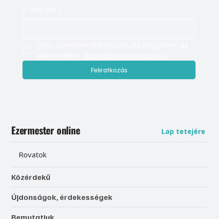
E-mail cím
*
Igen, szeretnék feliratkozni, és elfogadom az 
adatkezelést. 
Adatvédelmi tájékoztató
Feliratkozás
Ezermester online
Lap tetejére
Rovatok
Közérdekű
Újdonságok, érdekességek
Bemutatjuk