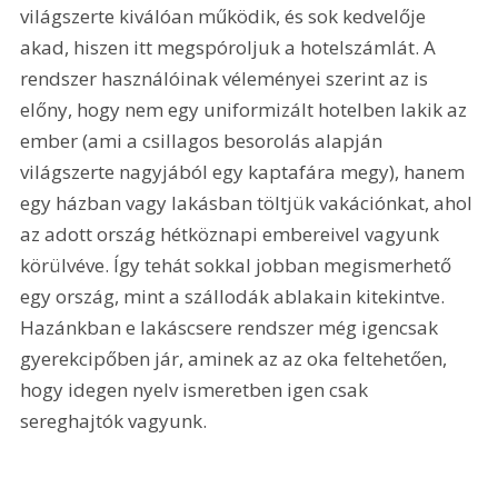
világszerte kiválóan működik, és sok kedvelője 
akad, hiszen itt megspóroljuk a hotelszámlát. A 
rendszer használóinak véleményei szerint az is 
előny, hogy nem egy uniformizált hotelben lakik az 
ember (ami a csillagos besorolás alapján 
világszerte nagyjából egy kaptafára megy), hanem 
egy házban vagy lakásban töltjük vakációnkat, ahol 
az adott ország hétköznapi embereivel vagyunk 
körülvéve. Így tehát sokkal jobban megismerhető 
egy ország, mint a szállodák ablakain kitekintve. 
Hazánkban e lakáscsere rendszer még igencsak 
gyerekcipőben jár, aminek az az oka feltehetően, 
hogy idegen nyelv ismeretben igen csak 
sereghajtók vagyunk.