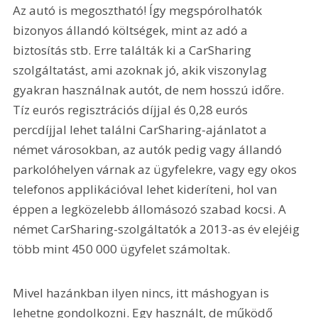
Az autó is megosztható! Így megspórolhatók 
bizonyos állandó költségek, mint az adó a 
biztosítás stb. Erre találták ki a CarSharing 
szolgáltatást, ami azoknak jó, akik viszonylag 
gyakran használnak autót, de nem hosszú időre. 
Tíz eurós regisztrációs díjjal és 0,28 eurós 
percdíjjal lehet találni CarSharing-ajánlatot a 
német városokban, az autók pedig vagy állandó 
parkolóhelyen várnak az ügyfelekre, vagy egy okos 
telefonos applikációval lehet kideríteni, hol van 
éppen a legközelebb állomásozó szabad kocsi. A 
német CarSharing-szolgáltatók a 2013-as év elejéig 
több mint 450 000 ügyfelet számoltak.
Mivel hazánkban ilyen nincs, itt máshogyan is 
lehetne gondolkozni. Egy használt, de működő 