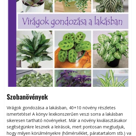
Szobanövények
Virágok gondozása a lakásban, 40+10 növény részletes
ismertetése! A könyv lexikonszerűen veszi sorra a lakásban
s
sikeresen tart­ha­tó növényeket. Már a növény kiválasztásakor
h
segítségünkre lesznek a leírások, mert pontosan megtudjuk,
k
hogy milyen körülményekre (hőmérséklet, páratartalom stb.) van