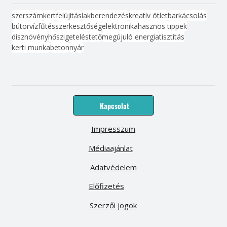
szerszám
kert
felújítás
lakberendezés
kreatív ötlet
barkácsolás
bútor
víz
fűtés
szerkesztőség
elektronika
hasznos tippek
dísznövény
hőszigetelés
tető
megújuló energia
tisztítás
kerti munka
beton
nyár
Kapcsolat
Impresszum
Médiaajánlat
Adatvédelem
Előfizetés
Szerzői jogok