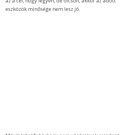
az a cél, hogy legyen, de olcsón, akkor az adott 
eszközök minősége nem lesz jó.