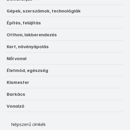
Gépek, szerszámok, technológiák
Építés, felújítás
Otthon, lakberendezés
Kert, növényápolás
Női vonal
Életmód, egészség
Kismester
Barkács
Vonalzó
Népszerű címkék