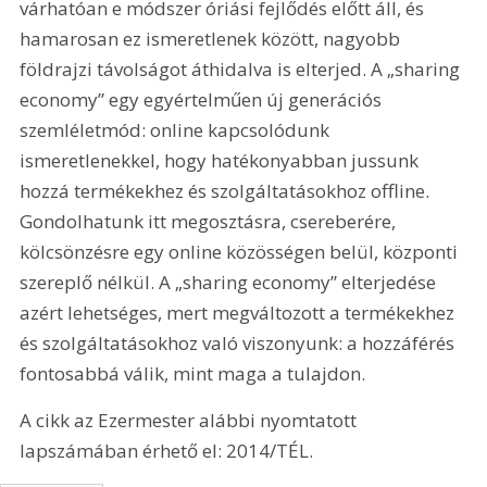
várhatóan e módszer óriási fejlődés előtt áll, és 
hamarosan ez ismeretlenek között, nagyobb 
földrajzi távolságot áthidalva is elterjed. A „sharing 
economy” egy egyértelműen új generációs 
szemléletmód: online kapcsolódunk 
ismeretlenekkel, hogy hatékonyabban jussunk 
hozzá termékekhez és szolgáltatásokhoz offline. 
Gondolhatunk itt megosztásra, csereberére, 
kölcsönzésre egy online közösségen belül, központi 
szereplő nélkül. A „sharing economy” elterjedése 
azért lehetséges, mert megváltozott a termékekhez 
és szolgáltatásokhoz való viszonyunk: a hozzáférés 
fontosabbá válik, mint maga a tulajdon.
A cikk az Ezermester alábbi nyomtatott 
lapszámában érhető el: 2014/TÉL.