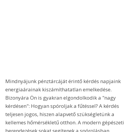
Mindnyájunk pénztárcáját érintő kérdés napjaink 
energiaárainak kiszámíthatatlan emelkedése. 
Bizonyára Ön is gyakran elgondolkodik a "nagy 
kérdésen": Hogyan spóroljak a fűtéssel? A kérdés 
teljesen jogos, hiszen alapvető szükségletünk a 
kellemes hőmérsékletű otthon. A modern gépészeti 
berendezések sokat segítenek a spórolásban. 