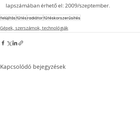
lapszámában érhető el: 2009/szeptember.
felújítás
fűtés
radiátor
fűtéskorszerűsítés
Gépek, szerszámok, technológiák
Kapcsolódó bejegyzések