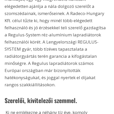
elégedetten ajánlja a nála dolgozó szerelőt a 
szomszédainak, ismerőseinek. A Radeco-Hungary 
Kft. célul tűzte ki, hogy minél több elégedett 
felhasználó és jó érzésekkel teli szerelő gazdagítsa 
a Regulus-System réz-alumínium lapradiátorok 
felhasználói körét. A Lengyelországi REGULUS-
SYSTEM gyár, több tízéves tapasztalata a 
radiátorgyártás terén garancia a kifogástalan 
minőségre. A Regulus lapradiátorok számos 
Európai országban már bizonyították 
hatékonyságukat, és joggal nyertek el díjakat 
rangos szakkiállításokon.
Szerelői, kivitelezői szemmel.
 Ki ne emlékezne a néhány tíz éve, komoly 