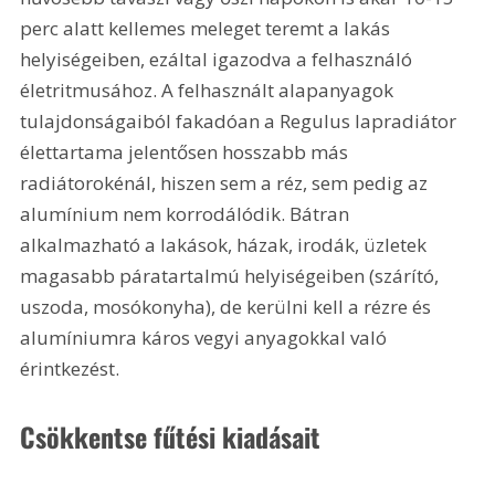
perc alatt kellemes meleget teremt a lakás 
helyiségeiben, ezáltal igazodva a felhasználó 
életritmusához. A felhasznált alapanyagok 
tulajdonságaiból fakadóan a Regulus lapradiátor 
élettartama jelentősen hosszabb más 
radiátorokénál, hiszen sem a réz, sem pedig az 
alumínium nem korrodálódik. Bátran 
alkalmazható a lakások, házak, irodák, üzletek 
magasabb páratartalmú helyiségeiben (szárító, 
uszoda, mosókonyha), de kerülni kell a rézre és 
alumíniumra káros vegyi anyagokkal való 
érintkezést. 
Csökkentse fűtési kiadásait