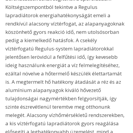
Költségszempontból tekintve a Regulus 
lapradiátorok energiahatékonyságát emeli a 
rendkívül alacsony víztérfogat, az alapanyagoknak 
köszönhető gyors reakció idő, nem utolsósorban 
pedig a kiemelkedő hatásfok. A csekély 
víztérfogatú Regulus-system lapradiátorokkal 
jelentősen lerövidül a felfűtési idő, így kevesebb 
ideig használunk energiát a víz felmelegítéséhez, 
ezáltal növelve a hőtermelő készülék élettartamát 
is. A megtermelt hő hatékony átadását a réz és az 
alumínium alapanyagok kiváló hővezető 
tulajdonságai nagymértékben felgyorsítják, így 
szinte észrevétlenül teremtve meg otthonunk 
melegét. Alacsony vízhőmérsékletű rendszerekben, 
a kis víztérfogatú lapradiátorok gyors reagálása 
elősegíti a leghatékonyabb üzemelést, mind a 