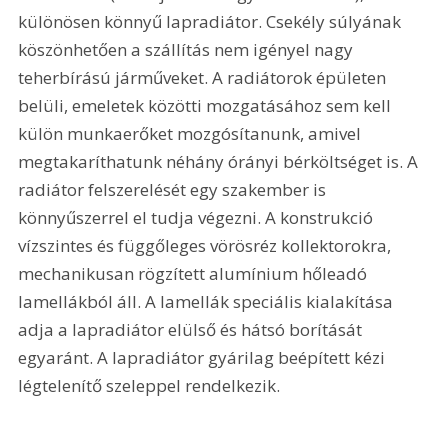
különösen könnyű lapradiátor. Csekély súlyának 
köszönhetően a szállítás nem igényel nagy 
teherbírású járműveket. A radiátorok épületen 
belüli, emeletek közötti mozgatásához sem kell 
külön munkaerőket mozgósítanunk, amivel 
megtakaríthatunk néhány órányi bérköltséget is. A 
radiátor felszerelését egy szakember is 
könnyűszerrel el tudja végezni. A konstrukció 
vízszintes és függőleges vörösréz kollektorokra, 
mechanikusan rögzített alumínium hőleadó 
lamellákból áll. A lamellák speciális kialakítása 
adja a lapradiátor elülső és hátsó borítását 
egyaránt. A lapradiátor gyárilag beépített kézi 
légtelenítő szeleppel rendelkezik.