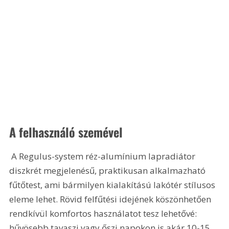
A felhasználó szemével
 A Regulus-system réz-alumínium lapradiátor 
diszkrét megjelenésű, praktikusan alkalmazható 
fűtőtest, ami bármilyen kialakítású lakótér stílusos 
eleme lehet. Rövid felfűtési idejének köszönhetően 
rendkívül komfortos használatot tesz lehetővé: 
hűvösebb tavaszi vagy őszi napokon is akár 10-15 