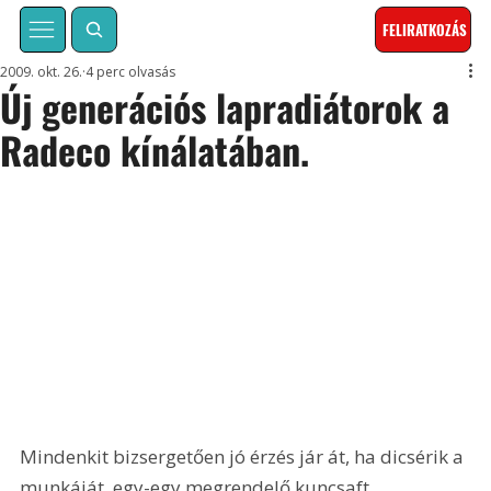
FELIRATKOZÁS
2009. okt. 26.
4 perc olvasás
Új generációs lapradiátorok a
Radeco kínálatában.
Mindenkit bizsergetően jó érzés jár át, ha dicsérik a 
munkáját, egy-egy megrendelő kuncsaft 