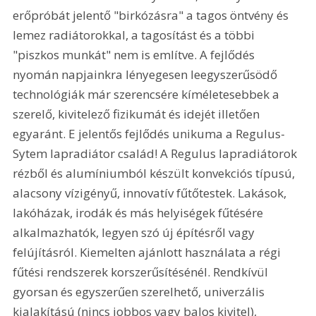
erőpróbát jelentő "birkózásra" a tagos öntvény és 
lemez radiátorokkal, a tagosítást és a többi 
"piszkos munkát" nem is említve. A fejlődés 
nyomán napjainkra lényegesen leegyszerűsödő 
technológiák már szerencsére kíméletesebbek a 
szerelő, kivitelező fizikumát és idejét illetően 
egyaránt. E jelentős fejlődés unikuma a Regulus-
Sytem lapradiátor család! A Regulus lapradiátorok 
rézből és alumíniumból készült konvekciós típusú, 
alacsony vízigényű, innovatív fűtőtestek. Lakások, 
lakóházak, irodák és más helyiségek fűtésére 
alkalmazhatók, legyen szó új építésről vagy 
felújításról. Kiemelten ajánlott használata a régi 
fűtési rendszerek korszerűsítésénél. Rendkívül 
gyorsan és egyszerűen szerelhető, univerzális 
kialakítású (nincs jobbos vagy balos kivitel), 