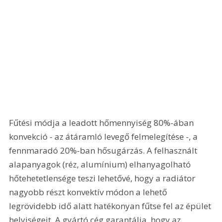
Fűtési módja a leadott hőmennyiség 80%-ában 
konvekció - az átáramló levegő felmelegítése -, a 
fennmaradó 20%-ban hősugárzás. A felhasznált 
alapanyagok (réz, alumínium) elhanyagolható 
hőtehetetlensége teszi lehetővé, hogy a radiátor 
nagyobb részt konvektív módon a lehető 
legrövidebb idő alatt hatékonyan fűtse fel az épület 
helyiségeit. A gyártó cég garantálja, hogy az 