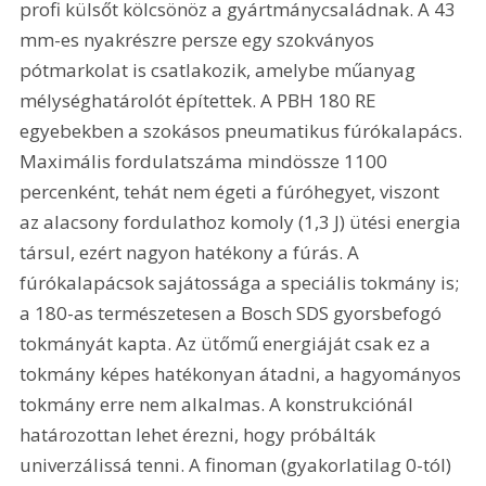
profi külsőt kölcsönöz a gyártmánycsaládnak. A 43 
mm-es nyakrészre persze egy szokványos 
pótmarkolat is csatlakozik, amelybe műanyag 
mélységhatárolót építettek. A PBH 180 RE 
egyebekben a szokásos pneumatikus fúrókalapács. 
Maximális fordulatszáma mindössze 1100 
percenként, tehát nem égeti a fúróhegyet, viszont 
az alacsony fordulathoz komoly (1,3 J) ütési energia 
társul, ezért nagyon hatékony a fúrás. A 
fúrókalapácsok sajátossága a speciális tokmány is; 
a 180-as természetesen a Bosch SDS gyorsbefogó 
tokmányát kapta. Az ütőmű energiáját csak ez a 
tokmány képes hatékonyan átadni, a hagyományos 
tokmány erre nem alkalmas. A konstrukciónál 
határozottan lehet érezni, hogy próbálták 
univerzálissá tenni. A finoman (gyakorlatilag 0-tól) 