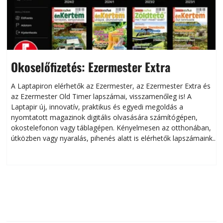
Okoselőfizetés: Ezermester Extra
A Laptapiron elérhetők az Ezermester, az Ezermester Extra és
az Ezermester Old Timer lapszámai, visszamenőleg is! A
Laptapir új, innovatív, praktikus és egyedi megoldás a
L
nyomtatott magazinok digitális olvasására számítógépen,
okostelefonon vagy táblagépen. Kényelmesen az otthonában,
útközben vagy nyaralás, pihenés alatt is elérhetők lapszámaink.
ú
Bárhol, bármikor, akár külföldön élve vagy dolgozva is
B
olvashatók az Ezermester lapszámai. A Laptapir kényelmes
megoldás, mert: – t