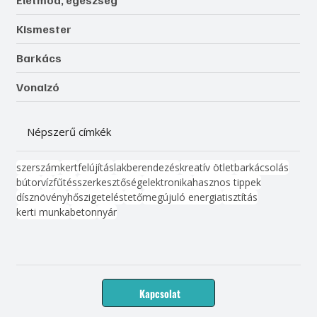
Életmód, egészség
Kismester
Barkács
Vonalzó
Népszerű címkék
szerszám
kert
felújítás
lakberendezés
kreatív ötlet
barkácsolás
bútor
víz
fűtés
szerkesztőség
elektronika
hasznos tippek
dísznövény
hőszigetelés
tető
megújuló energia
tisztítás
kerti munka
beton
nyár
Kapcsolat