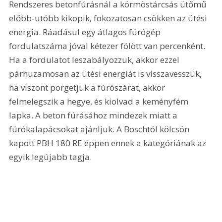
Rendszeres betonfúrásnál a körmöstárcsás ütőmű 
előbb-utóbb kikopik, fokozatosan csökken az ütési 
energia. Ráadásul egy átlagos fúrógép 
fordulatszáma jóval kétezer fölött van percenként. 
Ha a fordulatot leszabályozzuk, akkor ezzel 
párhuzamosan az ütési energiát is visszavesszük, 
ha viszont pörgetjük a fúrószárat, akkor 
felmelegszik a hegye, és kiolvad a keményfém 
lapka. A beton fúrásához mindezek miatt a 
fúrókalapácsokat ajánljuk. A Boschtól kölcsön 
kapott PBH 180 RE éppen ennek a kategóriának az 
egyik legújabb tagja.