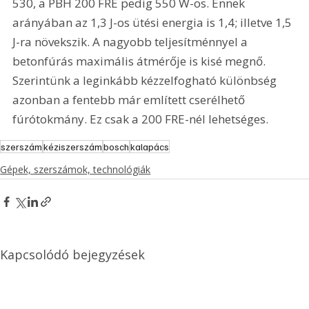
530, a PBH 200 FRE pedig 550 W-os. Ennek 
arányában az 1,3 J-os ütési energia is 1,4; illetve 1,5 
J-ra növekszik. A nagyobb teljesítménnyel a 
betonfúrás maximális átmérője is kisé megnő. 
Szerintünk a leginkább kézzelfogható különbség 
azonban a fentebb már említett cserélhető 
fúrótokmány. Ez csak a 200 FRE-nél lehetséges.
szerszám
kéziszerszám
bosch
kalapács
Gépek, szerszámok, technológiák
Kapcsolódó bejegyzések