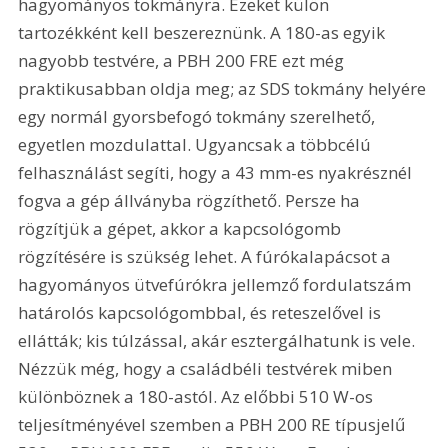
hagyományos tokmányra. Ezeket külön 
tartozékként kell beszereznünk. A 180-as egyik 
nagyobb testvére, a PBH 200 FRE ezt még 
praktikusabban oldja meg; az SDS tokmány helyére 
egy normál gyorsbefogó tokmány szerelhető, 
egyetlen mozdulattal. Ugyancsak a többcélú 
felhasználást segíti, hogy a 43 mm-es nyakrésznél 
fogva a gép állványba rögzíthető. Persze ha 
rögzítjük a gépet, akkor a kapcsológomb 
rögzítésére is szükség lehet. A fúrókalapácsot a 
hagyományos ütvefúrókra jellemző fordulatszám 
határolós kapcsológombbal, és reteszelővel is 
ellátták; kis túlzással, akár esztergálhatunk is vele. 
Nézzük még, hogy a családbéli testvérek miben 
különböznek a 180-astól. Az előbbi 510 W-os 
teljesítményével szemben a PBH 200 RE típusjelű 