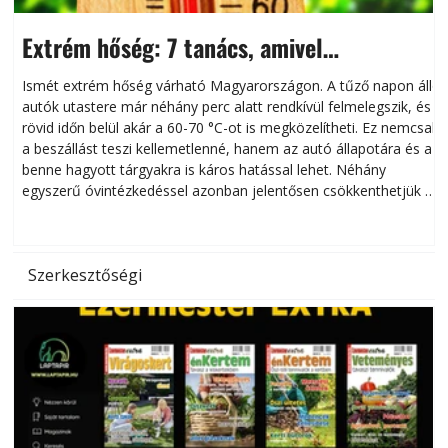
Extrém hőség: 7 tanács, amivel
megóvhatjuk autónkat a nyári károktól
Ismét extrém hőség várható Magyarországon. A tűző napon álló
autók utastere már néhány perc alatt rendkívül felmelegszik, és
rövid időn belül akár a 60-70 °C-ot is megközelítheti. Ez nemcsak
n
a beszállást teszi kellemetlenné, hanem az autó állapotára és a
benne hagyott tárgyakra is káros hatással lehet. Néhány
egyszerű óvintézkedéssel azonban jelentősen csökkenthetjük a
hőség káros hatásait.
l
Szerkesztőségi