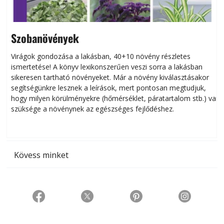
Szobanövények
Virágok gondozása a lakásban, 40+10 növény részletes
ismertetése! A könyv lexikonszerűen veszi sorra a lakásban
s
sikeresen tart­ha­tó növényeket. Már a növény kiválasztásakor
h
segítségünkre lesznek a leírások, mert pontosan megtudjuk,
k
hogy milyen körülményekre (hőmérséklet, páratartalom stb.) van
szüksége a növénynek az egészséges fejlődéshez.
t
Kövess minket