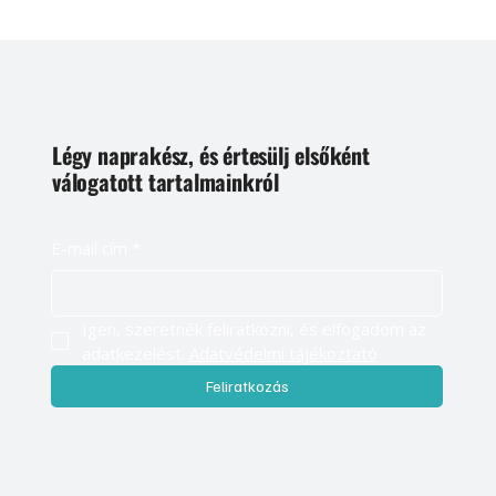
Légy naprakész, és értesülj elsőként
válogatott tartalmainkról
E-mail cím
*
Igen, szeretnék feliratkozni, és elfogadom az 
adatkezelést. 
Adatvédelmi tájékoztató
Feliratkozás