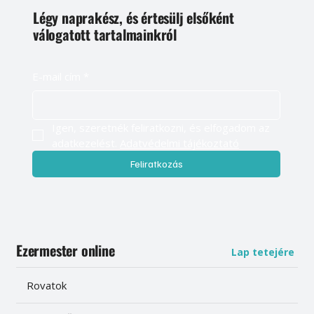
Légy naprakész, és értesülj elsőként
válogatott tartalmainkról
E-mail cím
*
Igen, szeretnék feliratkozni, és elfogadom az 
adatkezelést. 
Adatvédelmi tájékoztató
Feliratkozás
Ezermester online
Lap tetejére
Rovatok