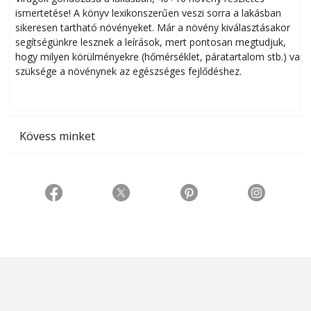
ismertetése! A könyv lexikonszerűen veszi sorra a lakásban
s
sikeresen tart­ha­tó növényeket. Már a növény kiválasztásakor
h
segítségünkre lesznek a leírások, mert pontosan megtudjuk,
k
hogy milyen körülményekre (hőmérséklet, páratartalom stb.) van
szüksége a növénynek az egészséges fejlődéshez.
t
Kövess minket