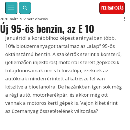
FELIRATKOZÁS
2020. márc. 9.
2 perc olvasás
Új 95-ös benzin, az E 10
Januártól a korábbihoz képest arányaiban több, 
10% bioüzemanyagot tartalmaz az „alap” 95-ös 
oktánszámú benzin. A szakértők szerint a korszerű, 
(jellemzően injektoros) motorral szerelt gépkocsik 
tulajdonosainak nincs félnivalója, ezeknek az 
autóknak minden érintett alkatrésze fel van 
készítve a bioetanolra. De hazánkban igen sok még 
a régi autó, motorkerékpár, és akkor még ott 
vannak a motoros kerti gépek is. Vajon kiket érint 
az üzemanyag összetételének változása?