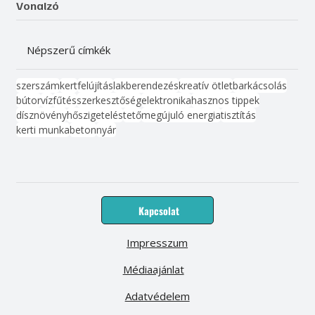
Vonalzó
Népszerű címkék
szerszám
kert
felújítás
lakberendezés
kreatív ötlet
barkácsolás
bútor
víz
fűtés
szerkesztőség
elektronika
hasznos tippek
dísznövény
hőszigetelés
tető
megújuló energia
tisztítás
kerti munka
beton
nyár
Kapcsolat
Impresszum
Médiaajánlat
Adatvédelem