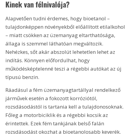
Kinek van félnivalója?
Alapvetően tudni érdemes, hogy bioetanol – 
tulajdonképpen növényekből előállított etilalkohol 
– miatt csökken az üzemanyag eltarthatósága, 
állaga is szemmel láthatóan megváltozik. 
Nehézkes, sőt akár abszolút lehetetlen lehet az 
indítás. Könnyen előfordulhat, hogy 
működésképtelenné teszi a régebbi autókat az új 
típusú benzin.
Ráadásul a fém üzemanyagtartállyal rendelkező 
járművek esetén a fokozott korróziótól, 
rozsdásodástól is tartania kell a tulajdonosoknak. 
Főleg a motorbiciklik és a régebbi kocsik az 
érintettek. Ezek fém tankjának belső falán 
rozsdásodást okozhat a bioetanolosabb keverék. 