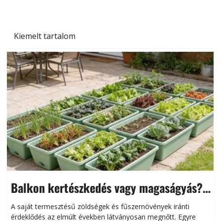
Kiemelt tartalom
Balkon kertészkedés vagy magaságyás?
Helytakarékos kertészkedés
A saját termesztésű zöldségek és fűszernövények iránti
érdeklődés az elmúlt években látványosan megnőtt. Egyre