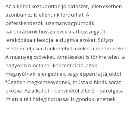
Az alkohol köztudottan jó oldószer, jelen esetben 
azonban ez is ellenünk fordulhat. A 
befecskendezők, üzemanyagpumpák, 
karburátorok hosszú évek alatt összegyűlt 
lerakódásait leoldja, eldugítva azokat. Súlyos 
esetben teljesen tönkreteheti ezeket a rendszereket. 
A műanyag csöveket, tömítéseket is tönkre teheti a 
nagyobb bioetanol-koncentráció, azok 
megnyúlnak, elengednek, vagy éppen fajtájuktól 
függően megkeményednek, műszaki hibák sorát 
okozva. Az alkohol – benzinétől eltérő – párolgása 
miatt a téli hidegindítással is gondok lehetnek.