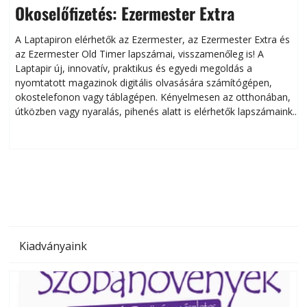
Okoselőfizetés: Ezermester Extra
A Laptapiron elérhetők az Ezermester, az Ezermester Extra és
az Ezermester Old Timer lapszámai, visszamenőleg is! A
Laptapir új, innovatív, praktikus és egyedi megoldás a
L
nyomtatott magazinok digitális olvasására számítógépen,
okostelefonon vagy táblagépen. Kényelmesen az otthonában,
útközben vagy nyaralás, pihenés alatt is elérhetők lapszámaink.
ú
Bárhol, bármikor, akár külföldön élve vagy dolgozva is
B
olvashatók az Ezermester lapszámai. A Laptapir kényelmes
megoldás, mert: – t
Kiadványaink